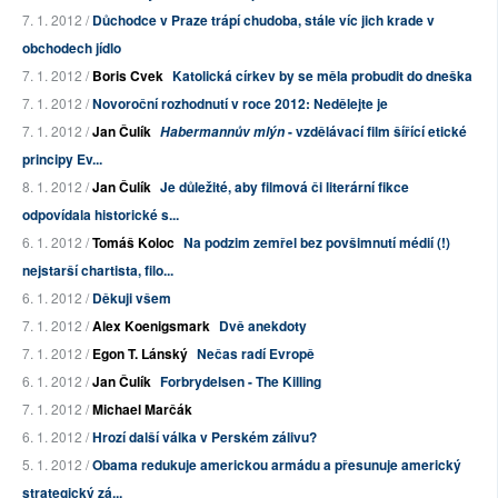
7. 1. 2012 /
Důchodce v Praze trápí chudoba, stále víc jich krade v
obchodech jídlo
7. 1. 2012 /
Boris Cvek
Katolická církev by se měla probudit do dneška
7. 1. 2012 /
Novoroční rozhodnutí v roce 2012: Nedělejte je
7. 1. 2012 /
Jan Čulík
- vzdělávací film šířící etické
Habermannův mlýn
principy Ev...
8. 1. 2012 /
Jan Čulík
Je důležité, aby filmová či literární fikce
odpovídala historické s...
6. 1. 2012 /
Tomáš Koloc
Na podzim zemřel bez povšimnutí médií (!)
nejstarší chartista, filo...
6. 1. 2012 /
Děkuji všem
7. 1. 2012 /
Alex Koenigsmark
Dvě anekdoty
7. 1. 2012 /
Egon T. Lánský
Nečas radí Evropě
6. 1. 2012 /
Jan Čulík
Forbrydelsen - The Killing
7. 1. 2012 /
Michael Marčák
6. 1. 2012 /
Hrozí další válka v Perském zálivu?
5. 1. 2012 /
Obama redukuje americkou armádu a přesunuje americký
strategický zá...