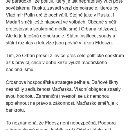
Je paradoxní, že politik, který je tak nepřátelský vůči post-
sovětskému Rusku, zavádí verzi demokracie, kterou by
Vladimir Putin určitě pochválil. Stejně jako v Rusku, i
Maďaři smějí ještě hlasovat ve volbách. Občané smějí
protestovat a soukromá média smějí Orbána kritizovat.
Ale to je falešná demokracie. Státní instituce, soudy a
státní rozhlas a televize jsou pevně v rukou Fideszu.
Tím, že Orbán přešel z levice přes celé politické spektrum
až k pravici, chce v době krize využít maďarského
nacionalismu.
Orbánova hospodářská strategie selhala. Daňové škrty
nesnížily zadluženost Maďarska. Vládní obligace ztratily
svou hodnotu. Zahraniční investoři se už nemohou
spolehnout na právo a zákonnost. Maďarsko směřuje k
bankrotu.
To neznamená, že Fidesz není nebezpečná. Podpora
ultrapravicové strany Jobbik, s níž Orbán flirtuje, sílí.