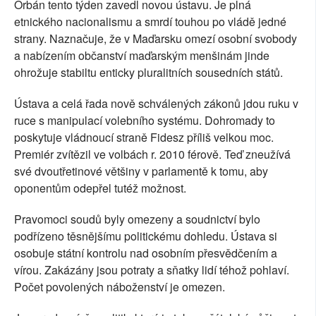
Orbán tento týden zavedl novou ústavu. Je plná
etnického nacionalismu a smrdí touhou po vládě jedné
strany. Naznačuje, že v Maďarsku omezí osobní svobody
a nabízením občanství maďarským menšinám jinde
ohrožuje stabiltu enticky pluralitních sousedních států.
Ústava a celá řada nově schválených zákonů jdou ruku v
ruce s manipulací volebního systému. Dohromady to
poskytuje vládnoucí straně Fidesz příliš velkou moc.
Premiér zvítězil ve volbách r. 2010 férově. Teď zneužívá
své dvoutřetinové většiny v parlamentě k tomu, aby
oponentům odepřel tutéž možnost.
Pravomoci soudů byly omezeny a soudnictví bylo
podřízeno těsnějšímu politickému dohledu. Ústava si
osobuje státní kontrolu nad osobním přesvědčením a
vírou. Zakázány jsou potraty a sňatky lidí téhož pohlaví.
Počet povolených náboženství je omezen.