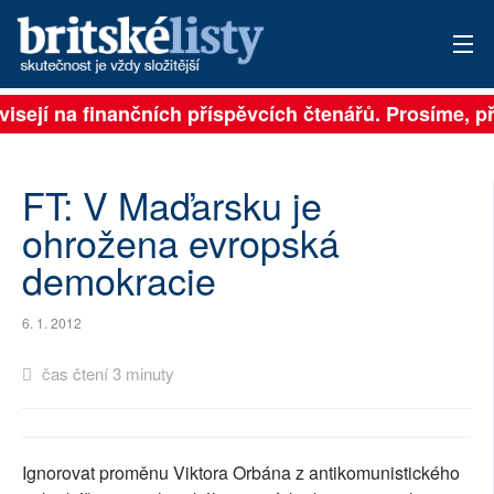
visejí na finančních příspěvcích čtenářů. Prosíme, při
PŘIHLÁSIT
AKTUÁLNÍ VYDÁNÍ
FT: V Maďarsku je
ARCHIV
ohrožena evropská
demokracie
ROZHOVORY
TÉMATA
6. 1. 2012
NEJČTENĚJŠÍ ZA 7 DNÍ
čas čtení 3 minuty
AUTOŘI
PŘÍSPĚVKY NA PROVOZ
Ignorovat proměnu Viktora Orbána z antikomunistického