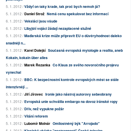
5. 1. 2012 /
Vždyť on taky krade, tak proč bych nemoh já?
5. 1. 2012 /
Daniel Strož
Nemá cenu spekulovat bez informací
6. 1. 2012 /
Veksláci jsou všude
6. 1. 2012 /
Libyjští vojáci žádají nezaplacené služné
5. 1. 2012 /
Maďarská krize může připravit EU o důvěryhodnost daleko
snadněji n...
5. 1. 2012 /
Karel Dolejší
Současná evropská mytologie a realita, aneb
Kokain, kokain über alles
5. 1. 2012 /
Marek Řezanka
Co Klaus ze svého novoročního projevu
vynechal
5. 1. 2012 /
BBC: K bezpečnostní kontrole evropských měst se stále
intenzivnějí ...
5. 1. 2012 /
Jiří Jírovec
Ironie jako nástroj autorovy sebeobrany
5. 1. 2012 /
Evropská unie schválila embargo na dovoz íránské ropy
5. 1. 2012 /
Dřív, než vypukne požár
5. 1. 2012 /
Vítání reforem
5. 1. 2012 /
Lubomír Molnár
Omilostněný býk "Arrojado"
5. 1. 2012 /
Klasická ukázka "nestrannosti" České televize