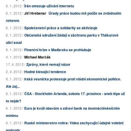
6. 1. 2012 /
Írán omezuje užívání internetu
6. 1. 2012 /
Jiří Hrebenar
Úřady práce budou mít potíže se zvládnutím
reforem
6. 1. 2012 /
Společenství práce a solidarity se aktivizuje
6. 1. 2012 /
Občanská sdružení žádají o záchranu parku v Thákurově
ulici soud
6. 1. 2012 /
Finanční krize v Maďarsku se prohlubuje
4. 1. 2012 /
Michael Marčák
17. 4. 2012 /
Zprávy, které nemají názor
2. 4. 2012 /
Hodně klesající tendence
6. 1. 2012 /
Irská vesnička protestuje proti vládní ekonomické politice.
Ale zaj...
6. 1. 2012 /
ČSA - Stockholm Arlanda, sobota 17. prosince - aneb lépe už
to nejde?
6. 1. 2012 /
Euro je kvůli obavám o zdraví bank na šestnáctiměsíčním
minimu
6. 1. 2012 /
Ruské ministerstvo vnitra: Videa zachycující údajné volební
podvody...