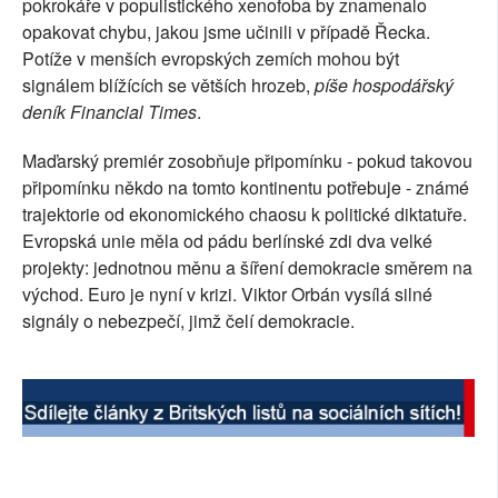
pokrokáře v populistického xenofoba by znamenalo
SOCIÁLNÍ SÍTĚ
opakovat chybu, jakou jsme učinili v případě Řecka.
Potíže v menších evropských zemích mohou být
RUBRIKY
signálem blížících se větších hrozeb,
píše hospodářský
deník Financial Times
.
PLNÁ VERZE STRÁNEK
Maďarský premiér zosobňuje připomínku - pokud takovou
připomínku někdo na tomto kontinentu potřebuje - známé
trajektorie od ekonomického chaosu k politické diktatuře.
Evropská unie měla od pádu berlínské zdi dva velké
projekty: jednotnou měnu a šíření demokracie směrem na
východ. Euro je nyní v krizi. Viktor Orbán vysílá silné
signály o nebezpečí, jimž čelí demokracie.