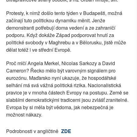
Protesty, k nimž došlo tento týden v Budapešti, možná
začínají tuto politickou dynamiku měnit. Jenže
demonstranti potřebují doma vedení a ze zahraničí
podporu. Když dokáže Západ podporovat hnutí za
politické svobody v Maghrebu a v Bělorusku, jistě může
dělat totéž i ve střední Evropě.
Proč mlčí Angela Merkel, Nicolas Sarkozy a David
Cameron? Řecko mělo být varovným signálem pro
eurozónu. Maďarsko nyní ukazuje, že hospodářské
selhání má svá vážná politická rizika. Nacionalistická
pravice je v mnoha částech Evropy na postupu. Země se
slabšími demokratickými tradicemi jsou zvlášť zranitelné.
Evropa by si měla být vědoma, jak nebezpečná je
možnost nákazy.
Podrobnosti v angličtině
ZDE