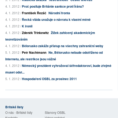
4. 1. 2012 /
Proč posiluje Británie sankce proti Íránu?
4. 1. 2012 /
František Řezáč
Národní fronta
4. 1. 2012 /
Řecká vláda uvažuje o návratu k vlastní měně
4. 1. 2012 /
K ironii
4. 1. 2012 /
Zdeněk Trinkewitz
Žižek zahlcený akademickým
teoretizováním
4. 1. 2012 /
Bělorusko zakáže přístup na všechny zahraniční weby
5. 1. 2012 /
Petr Nachtmann
Ne, Bělorusko nebude odstřiženo od
Internetu, ale restrikce jsou vážné
4. 1. 2012 /
Německý prezident vyhrožoval šéfredaktorovi, bude zřejmě
muset odst...
5. 1. 2012 /
Hospodaření OSBL za prosinec 2011
Britské listy
O nás - Britské listy
Stanovy OSBL
Kontakty
Vzkaz redakci