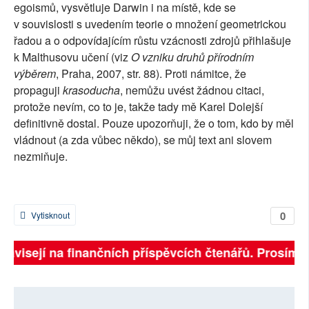
egoismů, vysvětluje Darwin i na místě, kde se
v souvislosti s uvedením teorie o množení geometrickou
řadou a o odpovídajícím růstu vzácnosti zdrojů přihlašuje
k Malthusovu učení (viz
O vzniku druhů přírodním
výběrem
, Praha, 2007, str. 88). Proti námitce, že
propaguji
krasoducha
, nemůžu uvést žádnou citaci,
protože nevím, co to je, takže tady mě Karel Dolejší
definitivně dostal. Pouze upozorňuji, že o tom, kdo by měl
vládnout (a zda vůbec někdo), se můj text ani slovem
nezmiňuje.
0
Vytisknout
 závisejí na finančních příspěvcích čtenářů. Prosíme, 