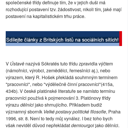
společenské třídy definuje tím, že v jejich duši má
SOCIÁLNÍ SÍTĚ
rozhodující postavení tzv. žádostivost, nikoli tím, jaké mají
postavení na kapitalistickém trhu práce.
RUBRIKY
PLNÁ VERZE STRÁNEK
V
Ústavě
nazývá Sókratés tuto třídu zpravidla výčtem
(námořníci, výrobci, zemědělci, řemeslníci aj.), nebo
výrazem, který R. Hošek překládá souhrnným termínem
"pracovníci", nebo "výdělečně činní pracovníci"(415a,
434b). V české platónské literatuře se namísto termínu
pracovníci používá k pojmenování 3. Platónovy třídy
výrazu
dělníci
jako shrnujícího. Příkladem budiž
významný sborník
Velké postavy politické filosofie
, Praha
1996, str. 8. Není to tedy můj vynález. I bez toho bych
však neviděl důvod nepřekládat
demiourgoi
jako dělníci.