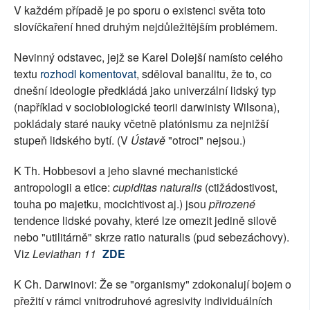
V každém případě je po sporu o existenci světa toto
slovíčkaření hned druhým nejdůležitějším problémem.
Nevinný odstavec, jejž se Karel Dolejší namísto celého
textu
rozhodl komentovat
, sděloval banalitu, že to, co
dnešní ideologie předkládá jako univerzální lidský typ
(například v sociobiologické teorii darwinisty Wilsona),
pokládaly staré nauky včetně platónismu za nejnižší
stupeň lidského bytí. (V
Ústavě
"otroci" nejsou.)
K Th. Hobbesovi a jeho slavné mechanistické
antropologii a etice:
cupiditas naturalis
(ctižádostivost,
touha po majetku, mocichtivost aj.) jsou
přirozené
tendence lidské povahy, které lze omezit jedině silově
nebo "utilitárně" skrze ratio naturalis (pud sebezáchovy).
Viz
Leviathan 11
ZDE
K Ch. Darwinovi: Že se "organismy" zdokonalují bojem o
přežití v rámci vnitrodruhové agresivity individuálních