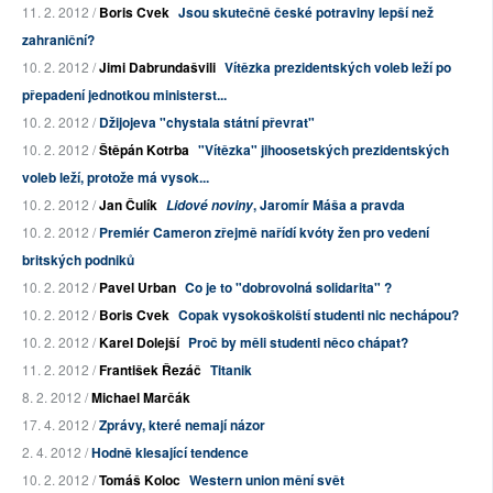
11. 2. 2012 /
Boris Cvek
Jsou skutečně české potraviny lepší než
zahraniční?
10. 2. 2012 /
Jimi Dabrundašvili
Vítězka prezidentských voleb leží po
přepadení jednotkou ministerst...
10. 2. 2012 /
Džijojeva "chystala státní převrat"
10. 2. 2012 /
Štěpán Kotrba
"Vítězka" jihoosetských prezidentských
voleb leží, protože má vysok...
10. 2. 2012 /
Jan Čulík
, Jaromír Máša a pravda
Lidové noviny
10. 2. 2012 /
Premiér Cameron zřejmě nařídí kvóty žen pro vedení
britských podniků
10. 2. 2012 /
Pavel Urban
Co je to "dobrovolná solidarita" ?
10. 2. 2012 /
Boris Cvek
Copak vysokoškolští studenti nic nechápou?
10. 2. 2012 /
Karel Dolejší
Proč by měli studenti něco chápat?
11. 2. 2012 /
František Řezáč
Titanik
8. 2. 2012 /
Michael Marčák
17. 4. 2012 /
Zprávy, které nemají názor
2. 4. 2012 /
Hodně klesající tendence
10. 2. 2012 /
Tomáš Koloc
Western union mění svět