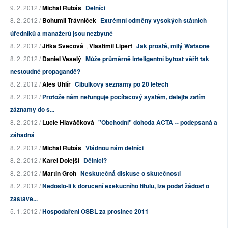
9. 2. 2012 /
Michal Rubáš
Dělníci
8. 2. 2012 /
Bohumil Trávníček
Extrémní odměny vysokých státních
úředníků a manažerů jsou nezbytné
8. 2. 2012 /
Jitka Švecová
,
Vlastimil Lipert
Jak prosté, milý Watsone
8. 2. 2012 /
Daniel Veselý
Může průměrně inteligentní bytost věřit tak
nestoudné propagandě?
8. 2. 2012 /
Aleš Uhlíř
Cibulkovy seznamy po 20 letech
8. 2. 2012 /
Protože nám nefunguje počítačový systém, dělejte zatím
záznamy do s...
8. 2. 2012 /
Lucie Hlaváčková
"Obchodní" dohoda ACTA -- podepsaná a
záhadná
8. 2. 2012 /
Michal Rubáš
Vládnou nám dělníci
8. 2. 2012 /
Karel Dolejší
Dělníci?
8. 2. 2012 /
Martin Groh
Neskutečná diskuse o skutečnosti
8. 2. 2012 /
Nedošlo-li k doručení exekučního titulu, lze podat žádost o
zastave...
5. 1. 2012 /
Hospodaření OSBL za prosinec 2011