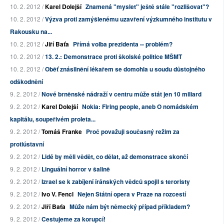
10. 2. 2012 /
Karel Dolejší
Znamená "myslet" ještě stále "rozlišovat"?
10. 2. 2012 /
Výzva proti zamýšlenému uzavření výzkumného institutu v
Rakousku na...
10. 2. 2012 /
Jiří Baťa
Přímá volba prezidenta -- problém?
10. 2. 2012 /
13. 2.: Demonstrace proti školské politice MŠMT
10. 2. 2012 /
Oběť znásilnění lékařem se domohla u soudu důstojného
odškodnění
9. 2. 2012 /
Nové brněnské nádraží v centru může stát jen 10 miliard
9. 2. 2012 /
Karel Dolejší
Nokia: Firing people, aneb O nomádském
kapitálu, soupeřivém proleta...
9. 2. 2012 /
Tomáš Franke
Proč považuji současný režim za
protiústavní
9. 2. 2012 /
Lidé by měli vědět, co dělat, až demonstrace skončí
9. 2. 2012 /
Linguální horror v šalině
9. 2. 2012 /
Izrael se k zabíjení íránských vědců spojil s teroristy
9. 2. 2012 /
Ivo V. Fencl
Nejen Státní opera v Praze na rozcestí
9. 2. 2012 /
Jiří Baťa
Může nám být německý případ příkladem?
9. 2. 2012 /
Cestujeme za korupcí!