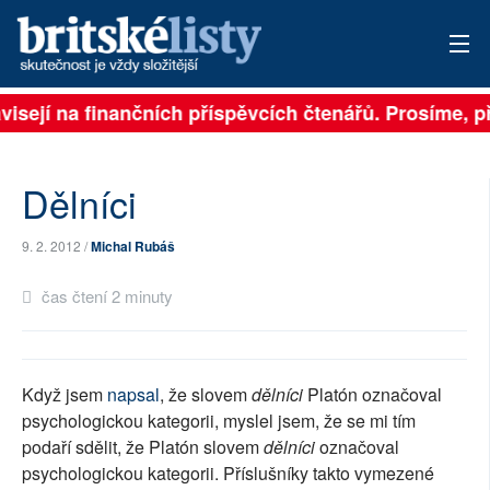
ávisejí na finančních příspěvcích čtenářů. Prosíme, př
PŘIHLÁSIT
AKTUÁLNÍ VYDÁNÍ
Dělníci
ARCHIV
9. 2. 2012 /
Michal Rubáš
ROZHOVORY
čas čtení 2 minuty
TÉMATA
NEJČTENĚJŠÍ ZA 7 DNÍ
Když jsem
napsal
, že slovem
dělníci
Platón označoval
AUTOŘI
psychologickou kategorii, myslel jsem, že se mi tím
podaří sdělit, že Platón slovem
dělníci
označoval
PŘÍSPĚVKY NA PROVOZ
psychologickou kategorii. Příslušníky takto vymezené