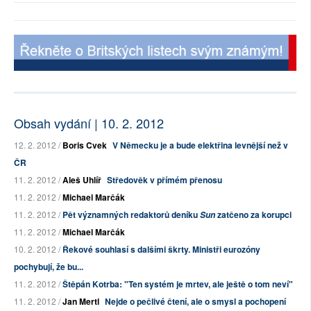
Obsah vydání | 10. 2. 2012
12. 2. 2012 /
Boris Cvek
V Německu je a bude elektřina levnější než v
ČR
11. 2. 2012 /
Aleš Uhlíř
Středověk v přímém přenosu
11. 2. 2012 /
Michael Marčák
11. 2. 2012 /
Pět významných redaktorů deníku
zatčeno za korupci
Sun
11. 2. 2012 /
Michael Marčák
10. 2. 2012 /
Řekové souhlasí s dalšími škrty. Ministři eurozóny
pochybují, že bu...
11. 2. 2012 /
Štěpán Kotrba: "Ten systém je mrtev, ale ještě o tom neví"
11. 2. 2012 /
Jan Mertl
Nejde o pečlivé čtení, ale o smysl a pochopení