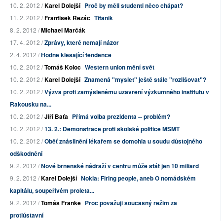
10. 2. 2012 /
Karel Dolejší
Proč by měli studenti něco chápat?
11. 2. 2012 /
František Řezáč
Titanik
8. 2. 2012 /
Michael Marčák
17. 4. 2012 /
Zprávy, které nemají názor
2. 4. 2012 /
Hodně klesající tendence
10. 2. 2012 /
Tomáš Koloc
Western union mění svět
10. 2. 2012 /
Karel Dolejší
Znamená "myslet" ještě stále "rozlišovat"?
10. 2. 2012 /
Výzva proti zamýšlenému uzavření výzkumného institutu v
Rakousku na...
10. 2. 2012 /
Jiří Baťa
Přímá volba prezidenta -- problém?
10. 2. 2012 /
13. 2.: Demonstrace proti školské politice MŠMT
10. 2. 2012 /
Oběť znásilnění lékařem se domohla u soudu důstojného
odškodnění
9. 2. 2012 /
Nové brněnské nádraží v centru může stát jen 10 miliard
9. 2. 2012 /
Karel Dolejší
Nokia: Firing people, aneb O nomádském
kapitálu, soupeřivém proleta...
9. 2. 2012 /
Tomáš Franke
Proč považuji současný režim za
protiústavní