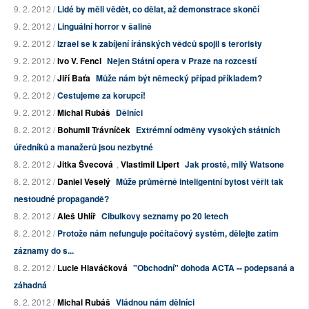
9. 2. 2012 /
Lidé by měli vědět, co dělat, až demonstrace skončí
9. 2. 2012 /
Linguální horror v šalině
9. 2. 2012 /
Izrael se k zabíjení íránských vědců spojil s teroristy
9. 2. 2012 /
Ivo V. Fencl
Nejen Státní opera v Praze na rozcestí
9. 2. 2012 /
Jiří Baťa
Může nám být německý případ příkladem?
9. 2. 2012 /
Cestujeme za korupcí!
9. 2. 2012 /
Michal Rubáš
Dělníci
8. 2. 2012 /
Bohumil Trávníček
Extrémní odměny vysokých státních
úředníků a manažerů jsou nezbytné
8. 2. 2012 /
Jitka Švecová
,
Vlastimil Lipert
Jak prosté, milý Watsone
8. 2. 2012 /
Daniel Veselý
Může průměrně inteligentní bytost věřit tak
nestoudné propagandě?
8. 2. 2012 /
Aleš Uhlíř
Cibulkovy seznamy po 20 letech
8. 2. 2012 /
Protože nám nefunguje počítačový systém, dělejte zatím
záznamy do s...
8. 2. 2012 /
Lucie Hlaváčková
"Obchodní" dohoda ACTA -- podepsaná a
záhadná
8. 2. 2012 /
Michal Rubáš
Vládnou nám dělníci