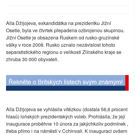
SOCIÁLNÍ SÍTĚ
RUBRIKY
Alla Džijojeva, exkandidátka na prezidentku Jižní
Osetie, byla ve čtvrtek přepadena ozbrojenou skupinou.
PLNÁ VERZE STRÁNEK
Jižní Osetie je obsazena Ruskem od rusko-gruzínské
války v roce 2008. Rusko uznalo nezávislost tohoto
separatistického regionu o velikosti Zlínského kraje se
zhruba 30 000 obyvateli.
Alla Džijojeva se vyhlásila vítězkou (dostala 56,6 procent
hlasů) loňských prezidentských voleb. Prohlásila, že její
inaugurace proběhne 10 února za jakýchkoliv podmínek ,
třeba přímo i na náměstí v Cchinvali. K inauguraci ovšem