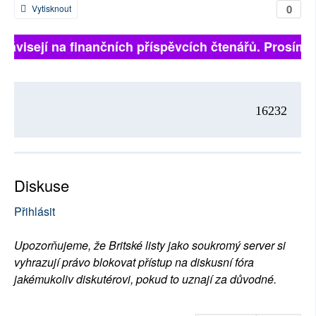
0
Vytisknout
 závisejí na finančních příspěvcích čtenářů. Prosíme, 
16232
Diskuse
Přihlásit
Upozorňujeme, že Britské listy jako soukromý server si
vyhrazují právo blokovat přístup na diskusní fóra
jakémukoliv diskutérovi, pokud to uznají za důvodné.