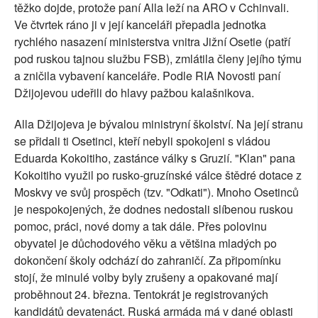
těžko dojde, protože paní Alla leží na ARO v Cchinvali.
Ve čtvrtek ráno ji v její kanceláři přepadla jednotka
rychlého nasazení ministerstva vnitra Jižní Osetie (patří
pod ruskou tajnou službu FSB), zmlátila členy jejího týmu
a zničila vybavení kanceláře. Podle RIA Novosti paní
Džijojevou udeřili do hlavy pažbou kalašnikova.
Alla Džijojeva je bývalou ministryní školství. Na její stranu
se přidali ti Osetinci, kteří nebyli spokojeni s vládou
Eduarda Kokoitiho, zastánce války s Gruzií. "Klan" pana
Kokoitiho využil po rusko-gruzínské válce štědré dotace z
Moskvy ve svůj prospěch (tzv. "Odkati"). Mnoho Osetinců
je nespokojených, že dodnes nedostali slíbenou ruskou
pomoc, práci, nové domy a tak dále. Přes polovinu
obyvatel je důchodového věku a většina mladých po
dokončení školy odchází do zahraničí. Za připomínku
stojí, že minulé volby byly zrušeny a opakované mají
proběhnout 24. března. Tentokrát je registrovaných
kandidátů devatenáct. Ruská armáda má v dané oblasti