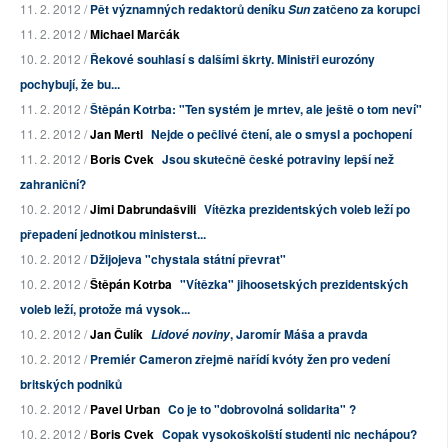
11. 2. 2012 /
Pět významných redaktorů deníku
zatčeno za korupci
Sun
11. 2. 2012 /
Michael Marčák
10. 2. 2012 /
Řekové souhlasí s dalšími škrty. Ministři eurozóny
pochybují, že bu...
11. 2. 2012 /
Štěpán Kotrba: "Ten systém je mrtev, ale ještě o tom neví"
11. 2. 2012 /
Jan Mertl
Nejde o pečlivé čtení, ale o smysl a pochopení
11. 2. 2012 /
Boris Cvek
Jsou skutečně české potraviny lepší než
zahraniční?
10. 2. 2012 /
Jimi Dabrundašvili
Vítězka prezidentských voleb leží po
přepadení jednotkou ministerst...
10. 2. 2012 /
Džijojeva "chystala státní převrat"
10. 2. 2012 /
Štěpán Kotrba
"Vítězka" jihoosetských prezidentských
voleb leží, protože má vysok...
10. 2. 2012 /
Jan Čulík
, Jaromír Máša a pravda
Lidové noviny
10. 2. 2012 /
Premiér Cameron zřejmě nařídí kvóty žen pro vedení
britských podniků
10. 2. 2012 /
Pavel Urban
Co je to "dobrovolná solidarita" ?
10. 2. 2012 /
Boris Cvek
Copak vysokoškolští studenti nic nechápou?