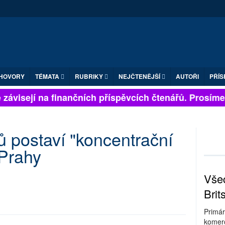
HOVORY
TÉMATA
RUBRIKY
NEJČTENĚJŠÍ
AUTOŘI
PŘÍS
závisejí na finančních příspěvcích čtenářů. Prosíme, p
ů postaví "koncentrační
 Prahy
Všec
Brit
Primár
komerc