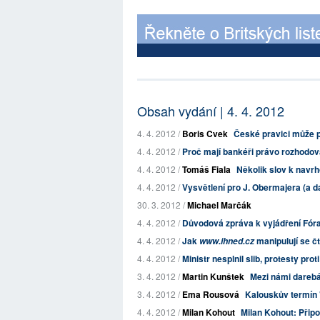
Obsah vydání | 4. 4. 2012
4. 4. 2012 /
Boris Cvek
České pravici může p
4. 4. 2012 /
Proč mají bankéři právo rozhodova
4. 4. 2012 /
Tomáš Fiala
Několik slov k nav
4. 4. 2012 /
Vysvětlení pro J. Obermajera (a da
30. 3. 2012 /
Michael Marčák
4. 4. 2012 /
Důvodová zpráva k vyjádření Fóra 
4. 4. 2012 /
Jak
manipulují se č
www.ihned.cz
4. 4. 2012 /
Ministr nesplnil slib, protesty pro
3. 4. 2012 /
Martin Kunštek
Mezi námi dareb
3. 4. 2012 /
Ema Rousová
Kalouskův termín 
4. 4. 2012 /
Milan Kohout
Milan Kohout: Přip