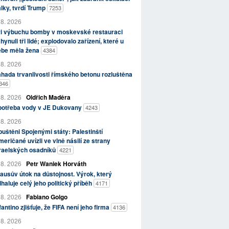
lky, tvrdí Trump
7253
 8. 2026
ři výbuchu bomby v moskevské restauraci
hynuli tři lidé; explodovalo zařízení, které u
ebe měla žena
4384
 8. 2026
hada trvanlivosti římského betonu rozluštěna
346
 8. 2026
Oldřich Maděra
potřeba vody v JE Dukovany
4243
 8. 2026
uštěni Spojenými státy: Palestinští
eričané uvízli ve vlně násilí ze strany
zraelských osadníků
4221
 8. 2026
Petr Waniek Horváth
ausův útok na důstojnost. Výrok, který
haluje celý jeho politický příběh
4171
 8. 2026
Fabiano Golgo
fantino zjišťuje, že FIFA není jeho firma
4136
 8. 2026