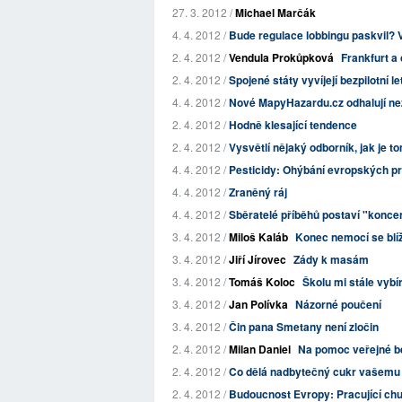
27. 3. 2012 /
Michael Marčák
4. 4. 2012 /
Bude regulace lobbingu paskvil? 
2. 4. 2012 /
Vendula Prokůpková
Frankfurt a 
2. 4. 2012 /
Spojené státy vyvíjejí bezpilotní 
4. 4. 2012 /
Nové MapyHazardu.cz odhalují nez
2. 4. 2012 /
Hodně klesající tendence
2. 4. 2012 /
Vysvětlí nějaký odborník, jak je 
4. 4. 2012 /
Pesticidy: Ohýbání evropských prav
4. 4. 2012 /
Zraněný ráj
4. 4. 2012 /
Sběratelé příběhů postaví "konce
3. 4. 2012 /
Miloš Kaláb
Konec nemocí se blíž
3. 4. 2012 /
Jiří Jírovec
Zády k masám
3. 4. 2012 /
Tomáš Koloc
Školu mi stále vybír
3. 4. 2012 /
Jan Polívka
Názorné poučení
3. 4. 2012 /
Čin pana Smetany není zločin
2. 4. 2012 /
Milan Daniel
Na pomoc veřejné b
2. 4. 2012 /
Co dělá nadbytečný cukr vašem
2. 4. 2012 /
Budoucnost Evropy: Pracující ch