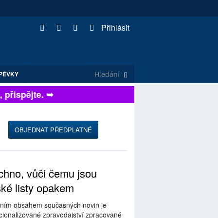
Přihlásit
PĚVKY
řispějte. ➥
OBJEDNAT PŘEDPLATNÉ
hno, vůči čemu jsou
ské listy opakem
ním obsahem současných novin je
ionalizované zpravodajství zpracované