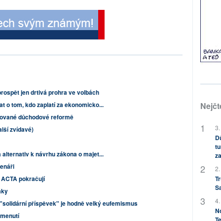
rospět jen drtivá prohra ve volbách
t o tom, kdo zaplatí za ekonomicko...
Nejčt
rhované důchodové reformě
3.
lší zvídavé)
Dů
tu
alternativ k návrhu zákona o majet...
za
tenáři
2.
ti ACTA pokračují
Tr
S
áky
4.
"solidární příspěvek" je hodně velký eufemismus
No
omenutí
Te