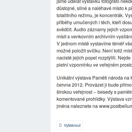
jsme udělat výstavku fotografií někd
důstojné, silné a naléhavé místo k 
totalitního režimu, je koncentrák. V
příběhy umučených i těch, kteří do
svědčit. Audio záznamy jejich vzpom
mísit s venkovním archivním vysílán
V jednom místě vystavíme téměř vše
možné položit svíčku. Není totiž mí
nacisté jejich popel rozptýlili. Nej
pietní vzpomínku ve veřejném prost
Unikátní výstava Paměti národa na 
června 2012. Provázet ji bude přímo
širokou veřejnost -- besedy s pamětník
komentované prohlídky. Výstava vzn
jména naleznete na www.postbellum
Vytisknout