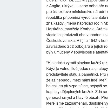
z Anglie, ukrývali u sebe odbojáře n
pro čs. exilové ministerstvo národní o
republika připomíná výročí atentát
zná každý, jména například rodin M
Hajského, manžele Kotrbovi, Šrámkovi
vlastenci prokázali obdivuhodnou st
Československa. V říjnu 1942 v kon
zavražděno 252 odbojářů a jejich rodi
byly umučeny v souvislosti s atentá
"Historická výročí slavíme každý rok
Když je volno, lidé jedou na chalup
představitelé státu a pamětníci. Pr
že až nebudou mezi námi lidé, kteří si
bolest jen při vzpomínce, nejspíš s
kapitoly dějepisných knížek. Zdá se 
generaci smysl a hlavně obsah. Pře
které jsme zaznamenali, důstojně vy