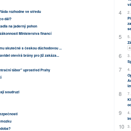
vá
Vláda rozhodne ve středu
2.
P
co dál?
za
letadla na jaderný pohon
s
ákonnosti Ministerstva financí
5.
Zá
tomu skutečně s českou důchodovou ...
4
idel otevírá brány pro již zakáza...
3.
S
4.
ntrační tábor" uprostřed Prahy
Op
í
Am
i
ají soudruzi
7.
Kl
od
4.
ezpečnosti
In
u mozku
3.
udoba?