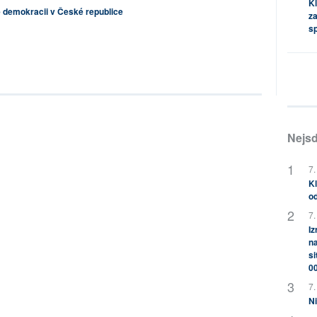
Kl
 demokracii v České republice
za
s
Nejsd
7.
Kl
od
7.
Iz
na
si
0
7.
Ni