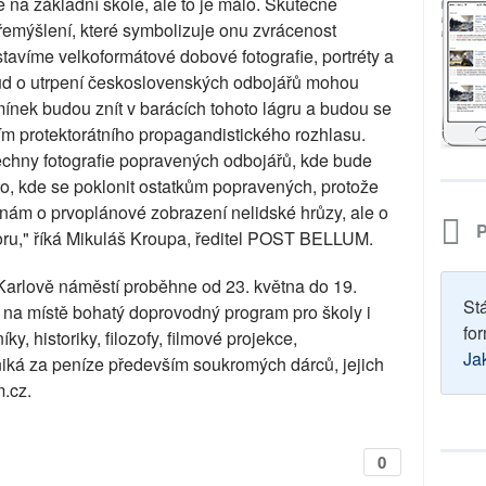
e na základní škole, ale to je málo. Skutečně
přemýšlení, které symbolizuje onu zvrácenost
ystavíme velkoformátové dobové fotografie, portréty a
sud o utrpení československých odbojářů mohou
ínek budou znít v barácích tohoto lágru a budou se
ím protektorátního propagandistického rozhlasu.
chny fotografie popravených odbojářů, kde bude
sto, kde se poklonit ostatkům popravených, protože
de nám o prvoplánové zobrazení nelidské hrůzy, ale o
P
oru," říká Mikuláš Kroupa, ředitel POST BELLUM.
Karlově náměstí proběhne od 23. května do 19.
St
 na místě bohatý doprovodný program pro školy i
for
y, historiky, filozofy, filmové projekce,
Ja
iká za peníze především soukromých dárců, jejich
.cz.
0