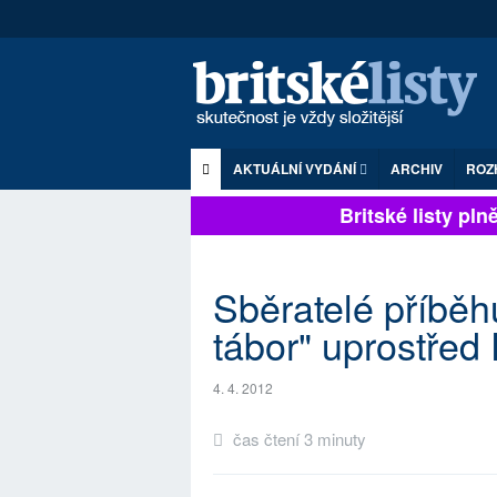
AKTUÁLNÍ VYDÁNÍ
ARCHIV
ROZ
Britské listy plně 
Sběratelé příběh
tábor" uprostřed
4. 4. 2012
čas čtení 3 minuty