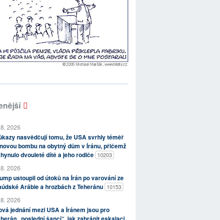
enější
 8. 2026
kazy nasvědčují tomu, že USA svrhly téměř
novou bombu na obytný dům v Íránu, přičemž
hynulo dvouleté dítě a jeho rodiče
10203
 8. 2026
ump ustoupil od útoků na Írán po varování ze
aúdské Arábie a hrozbách z Teheránu
10153
 8. 2026
vá jednání mezi USA a Íránem jsou pro
herán „poslední šancí“, jak zabránit eskalaci