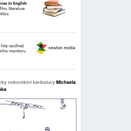
icky nekorektní karikatury
Michaela
áka