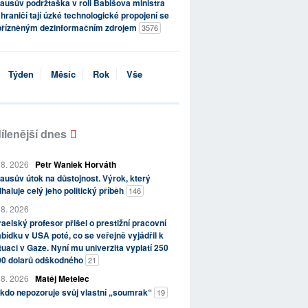
ausův podržtaška v roli Babišova ministra
hraničí tají úzké technologické propojení se
přízněným dezinformačním zdrojem
3576
Týden
Měsíc
Rok
Vše
ílenější dnes
 8. 2026
Petr Waniek Horváth
ausův útok na důstojnost. Výrok, který
haluje celý jeho politický příběh
146
 8. 2026
raelský profesor přišel o prestižní pracovní
bídku v USA poté, co se veřejně vyjádřil k
tuaci v Gaze. Nyní mu univerzita vyplatí 250
00 dolarů odškodného
21
 8. 2026
Matěj Metelec
kdo nepozoruje svůj vlastní „soumrak“
19