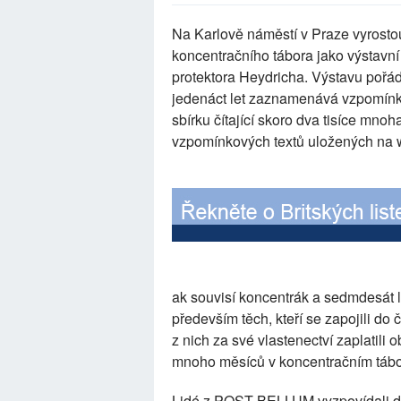
Na Karlově náměstí v Praze vyrostou
koncentračního tábora jako výstavní 
protektora Heydricha. Výstavu poř
jedenáct let zaznamenává vzpomínk
sbírku čítající skoro dva tisíce mno
vzpomínkových textů uložených na
ak souvisí koncentrák a sedmdesát l
především těch, kteří se zapojili d
z nich za své vlastenectví zaplatili 
mnoho měsíců v koncentračním tábo
Lidé z POST BELLUM vyzpovídali desí