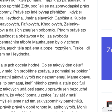
ebo uprchlé Židy, podíleli se na zpravodajské práci
brany. Právě tito lidé bývají přehlíženi, když si
u na Heydricha. Jména slavných Gabčíka a Kubiše
oravcových, Fafkových, Khodlových, Zelenky-
 a dalších znají jen odborníci. Přitom právě tito
atečnost a obětavost v boji za svobodu
centračním táboře Mauthausen bylo v tichosti
n, jejich těla spálena a popel rozptýlen. Tisíce lidí
tem na Heydricha.
 a je jich docela hodně. Co se takový den děje?
y, v médiích proběhne zpráva, u pomníků se pokloní
o ostatní taková výročí nic neznamenají. Máme obavu,
 to pamatují, kteří někoho ztratili a stále pociťují
e z takových událostí stanou opravdu jen bezduché
nám, že výročí pomalu ztrácejí zvlášť v naší
mýšleli jsme nad tím, jak vzpomínky pamětníků,
právět právě v době tohoto kulatého výročí. Mohli