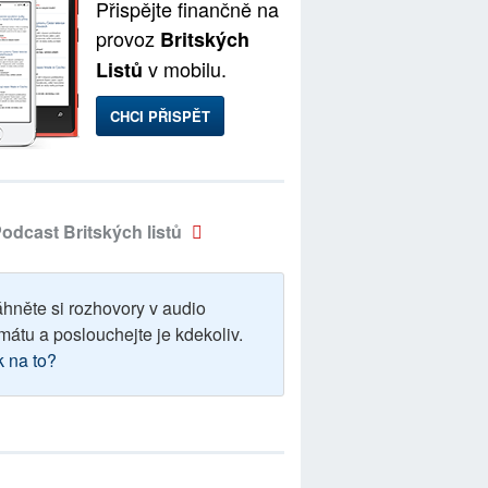
Přispějte finančně na
provoz
Britských
v mobilu.
Listů
CHCI PŘISPĚT
odcast Britských listů
áhněte si rozhovory v audio
mátu a poslouchejte je kdekoliv.
k na to?