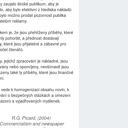
by zaujalo široké publikum, aby je
lo, aby bylo efektivní z hlediska nákladů
bylo možno prodat pozornost publika
telům reklamy.
kem je, že jsou přehlíženy příběhy, které
ly pohoršit, a přednost dostávají
y, které jsou přijatelné a zábavné pro
počet čtenářů.
y, jejichž zpracování je nákladné, jsou
vány nebo opomíjeny, nevšímavě jsou
zeny také ty příběhy, které jsou finančně
ní.
 vede k homogenizaci obsahu novin, k
vání o bezpečných otázkách a omezení
názorů a vyjadřovaných myšlenek.
R.G. Picard, (2004)
“Commercialism and newspaper