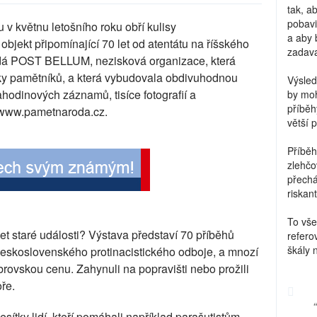
tak, a
pobavi
 v květnu letošního roku obří kulisy
a aby 
objekt připomínající 70 let od atentátu na říšského
zadava
ádá POST BELLUM, nezisková organizace, která
y pamětníků, a která vybudovala obdivuhodnou
Výsled
hahodinových záznamů, tisíce fotografií a
by moh
příběh
 www.pametnaroda.cz.
větší 
Příběh
zlehčo
přechá
riskant
To vše
et staré události? Výstava představí 70 příběhů
refero
škály 
o československého protinacistického odboje, a mnozí
obrovskou cenu. Zahynuli na popravišti nebo prožili
ře.
tky lidí, kteří pomáhali například parašutistům