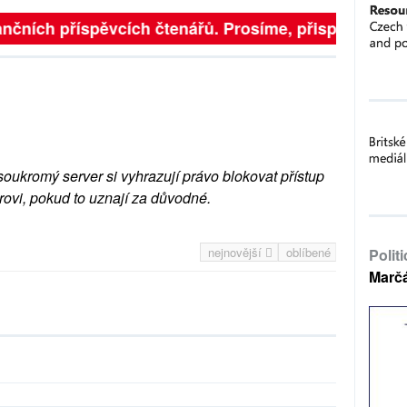
nčních příspěvcích čtenářů. Prosíme, přispějte. ➥
soukromý server si vyhrazují právo blokovat přístup
rovi, pokud to uznají za důvodné.
nejnovější
oblíbené
Polit
Marč