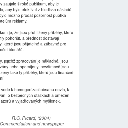
by zaujalo široké publikum, aby je
lo, aby bylo efektivní z hlediska nákladů
bylo možno prodat pozornost publika
telům reklamy.
kem je, že jsou přehlíženy příběhy, které
ly pohoršit, a přednost dostávají
y, které jsou přijatelné a zábavné pro
počet čtenářů.
y, jejichž zpracování je nákladné, jsou
vány nebo opomíjeny, nevšímavě jsou
zeny také ty příběhy, které jsou finančně
ní.
 vede k homogenizaci obsahu novin, k
vání o bezpečných otázkách a omezení
názorů a vyjadřovaných myšlenek.
R.G. Picard, (2004)
“Commercialism and newspaper