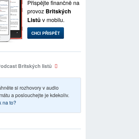
Přispějte finančně na
provoz
Britských
v mobilu.
Listů
CHCI PŘISPĚT
odcast Britských listů
áhněte si rozhovory v audio
mátu a poslouchejte je kdekoliv.
k na to?