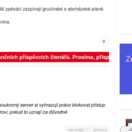
tí zpěváci zazpívají gruzínské a abcházské písně.
vína.
0
nčních příspěvcích čtenářů. Prosíme, přispějte. ➥
soukromý server si vyhrazují právo blokovat přístup
rovi, pokud to uznají za důvodné.
nejnovější
oblíbené