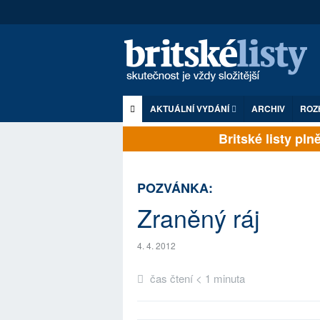
AKTUÁLNÍ VYDÁNÍ
ARCHIV
ROZ
Britské listy plně 
POZVÁNKA:
Zraněný ráj
4. 4. 2012
čas čtení < 1 minuta