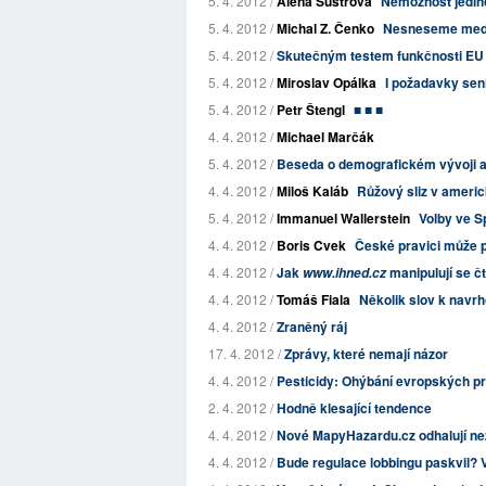
5. 4. 2012 /
Alena Šustrová
Nemožnost jedinc
5. 4. 2012 /
Michal Z. Čenko
Nesneseme mediá
5. 4. 2012 /
Skutečným testem funkčnosti EU j
5. 4. 2012 /
Miroslav Opálka
I požadavky sen
5. 4. 2012 /
Petr Štengl
■ ■ ■
4. 4. 2012 /
Michael Marčák
5. 4. 2012 /
Beseda o demografickém vývoji
4. 4. 2012 /
Miloš Kaláb
Růžový sliz v amer
5. 4. 2012 /
Immanuel Wallerstein
Volby ve Sp
4. 4. 2012 /
Boris Cvek
České pravici může p
4. 4. 2012 /
Jak
manipulují se č
www.ihned.cz
4. 4. 2012 /
Tomáš Fiala
Několik slov k nav
4. 4. 2012 /
Zraněný ráj
17. 4. 2012 /
Zprávy, které nemají názor
4. 4. 2012 /
Pesticidy: Ohýbání evropských prav
2. 4. 2012 /
Hodně klesající tendence
4. 4. 2012 /
Nové MapyHazardu.cz odhalují nez
4. 4. 2012 /
Bude regulace lobbingu paskvil? 