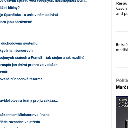
e ovlivnit správu věcí veřejných, neschopnost jedin...
lní blbiny?
e Španělsko - a unie v něm selhává
iorů jsou oprávněné
 a důchodovém systému
ických hamburgerech
ojených státech a Francii -- tak stejné a tak rozdílné
rospět jen drtivá prohra ve volbách
tenáři
rhované důchodové reformě
Polit
Marč
idel otevírá brány pro již zakáza...
ákonnosti Ministerstva financí
Vláda rozhodne ve středu