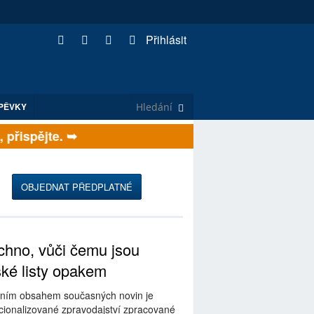
Přihlásit
PĚVKY
řispějte. ➥
OBJEDNAT PŘEDPLATNÉ
hno, vůči čemu jsou
ské listy opakem
ním obsahem současných novin je
ionalizované zpravodajství zpracované