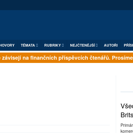
HOVORY
TÉMATA
RUBRIKY
NEJČTENĚJŠÍ
AUTOŘI
PŘÍS
závisejí na finančních příspěvcích čtenářů. Prosíme, p
Všec
Brit
Primár
komerc