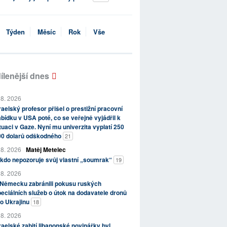
Týden
Měsíc
Rok
Vše
ílenější dnes
 8. 2026
raelský profesor přišel o prestižní pracovní
bídku v USA poté, co se veřejně vyjádřil k
tuaci v Gaze. Nyní mu univerzita vyplatí 250
00 dolarů odškodného
21
 8. 2026
Matěj Metelec
kdo nepozoruje svůj vlastní „soumrak“
19
 8. 2026
 Německu zabránili pokusu ruských
eciálních služeb o útok na dodavatele dronů
o Ukrajinu
18
 8. 2026
raelské zabití libanonské novinářky byl