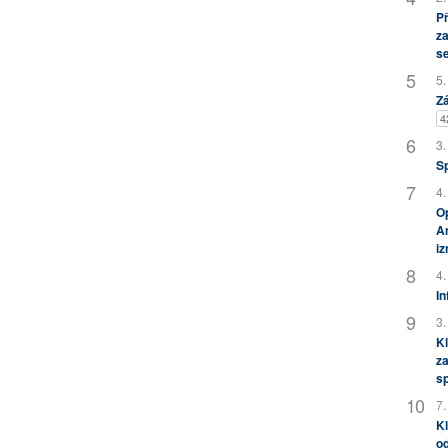
P
za
s
5.
Zá
4
3.
S
4.
Op
Am
i
4.
In
3.
Kl
za
s
7.
Kl
od