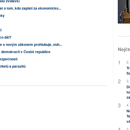
lší zvídavé)
t o tom, kdo zaplatí za ekonomicko...
áky
í
co dál?
e s novým zákonem prohlubuje, stát...
Nejčt
 demokracii v České republice
ezpečnosti
2.
itelů a parazitů
Tr
S
3.
Dů
tu
za
4.
No
Te
vá
2.