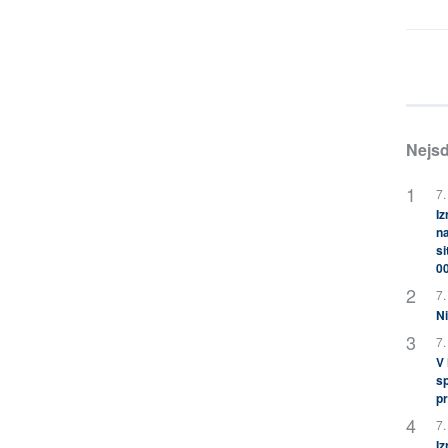
Nejsd
7.
Iz
na
si
0
7.
Ni
7.
V
sp
pr
7.
Iz