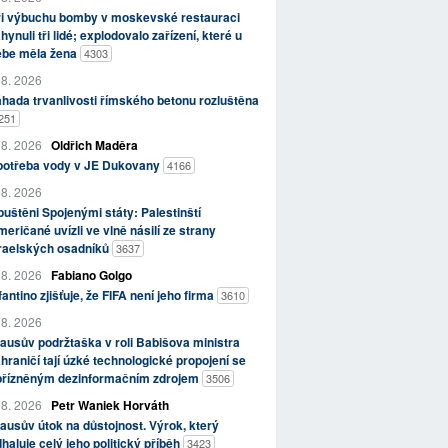
ři výbuchu bomby v moskevské restauraci
hynuli tři lidé; explodovalo zařízení, které u
ebe měla žena
4303
 8. 2026
hada trvanlivosti římského betonu rozluštěna
251
 8. 2026
Oldřich Maděra
potřeba vody v JE Dukovany
4166
 8. 2026
uštěni Spojenými státy: Palestinští
eričané uvízli ve vlně násilí ze strany
zraelských osadníků
3637
 8. 2026
Fabiano Golgo
fantino zjišťuje, že FIFA není jeho firma
3610
 8. 2026
ausův podržtaška v roli Babišova ministra
hraničí tají úzké technologické propojení se
přízněným dezinformačním zdrojem
3506
 8. 2026
Petr Waniek Horváth
ausův útok na důstojnost. Výrok, který
haluje celý jeho politický příběh
3423