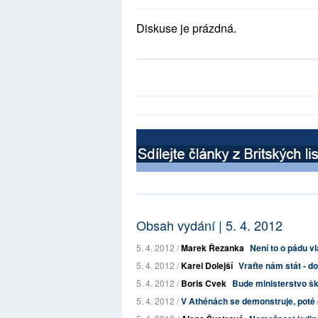
Diskuse je prázdná.
Obsah vydání | 5. 4. 2012
5. 4. 2012 /
Marek Řezanka
Není to o pádu v
5. 4. 2012 /
Karel Dolejší
Vraťte nám stát - d
5. 4. 2012 /
Boris Cvek
Bude ministerstvo šk
5. 4. 2012 /
V Athénách se demonstruje, poté