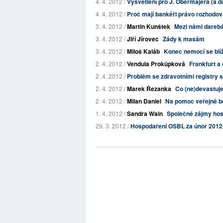
4. 4. 2012 /
Vysvětlení pro J. Obermajera (a da
4. 4. 2012 /
Proč mají bankéři právo rozhodova
3. 4. 2012 /
Martin Kunštek
Mezi námi dareb
3. 4. 2012 /
Jiří Jírovec
Zády k masám
3. 4. 2012 /
Miloš Kaláb
Konec nemocí se blíž
2. 4. 2012 /
Vendula Prokůpková
Frankfurt a 
2. 4. 2012 /
Problém se zdravotními registry s
2. 4. 2012 /
Marek Řezanka
Co (ne)devastuje
2. 4. 2012 /
Milan Daniel
Na pomoc veřejné b
1. 4. 2012 /
Sandra Wain
Společné zájmy host
29. 3. 2012 /
Hospodaření OSBL za únor 2012