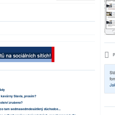
P
St
for
Ja
lády
o kavárny Slavia, prosím?
olství zrušeno?
 co tam sedmasedmdesátiletý důchodce...