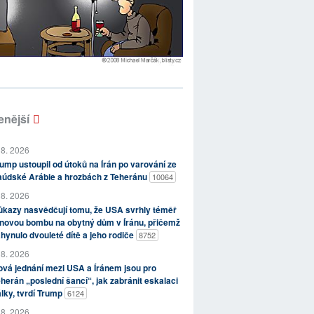
enější
 8. 2026
ump ustoupil od útoků na Írán po varování ze
aúdské Arábie a hrozbách z Teheránu
10064
 8. 2026
kazy nasvědčují tomu, že USA svrhly téměř
novou bombu na obytný dům v Íránu, přičemž
hynulo dvouleté dítě a jeho rodiče
8752
 8. 2026
vá jednání mezi USA a Íránem jsou pro
herán „poslední šancí“, jak zabránit eskalaci
lky, tvrdí Trump
6124
 8. 2026