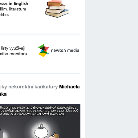
icky nekorektní karikatury
Michaela
áka