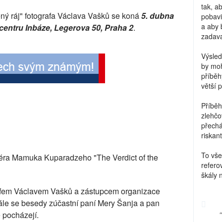
tak, a
ěný ráj" fotografa Václava Vašků se koná
5. dubna
pobavi
a aby 
centru Inbáze, Legerova 50, Praha 2
.
zadava
Výsled
by moh
příběh
větší 
Příběh
zlehčo
přechá
riskant
To vše
iséra Mamuka Kuparadzeho "The Verdict of the
refero
škály 
rafem Václavem Vašků a zástupcem organizace
 Dále se besedy zúčastní paní Mery Šanja a pan
 pocházejí.