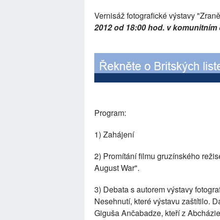
Vernisáž fotografické výstavy "Zran
2012 od 18:00 hod. v komunitním 
Program:
1) Zahájení
2) Promítání filmu gruzínského rež
August War".
3) Debata s autorem výstavy fotog
Nesehnutí, které výstavu zaštítilo.
Giguša Ančabadze, kteří z Abcházie