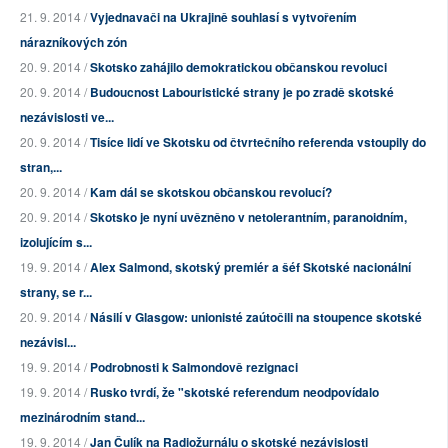
21. 9. 2014 /
Vyjednavači na Ukrajině souhlasí s vytvořením
nárazníkových zón
20. 9. 2014 /
Skotsko zahájilo demokratickou občanskou revoluci
20. 9. 2014 /
Budoucnost Labouristické strany je po zradě skotské
nezávislosti ve...
20. 9. 2014 /
Tisíce lidí ve Skotsku od čtvrtečního referenda vstoupily do
stran,...
20. 9. 2014 /
Kam dál se skotskou občanskou revolucí?
20. 9. 2014 /
Skotsko je nyní uvězněno v netolerantním, paranoidním,
izolujícím s...
19. 9. 2014 /
Alex Salmond, skotský premiér a šéf Skotské nacionální
strany, se r...
20. 9. 2014 /
Násilí v Glasgow: unionisté zaútočili na stoupence skotské
nezávisl...
19. 9. 2014 /
Podrobnosti k Salmondově rezignaci
19. 9. 2014 /
Rusko tvrdí, že "skotské referendum neodpovídalo
mezinárodním stand...
19. 9. 2014 /
Jan Čulík na Radiožurnálu o skotské nezávislosti