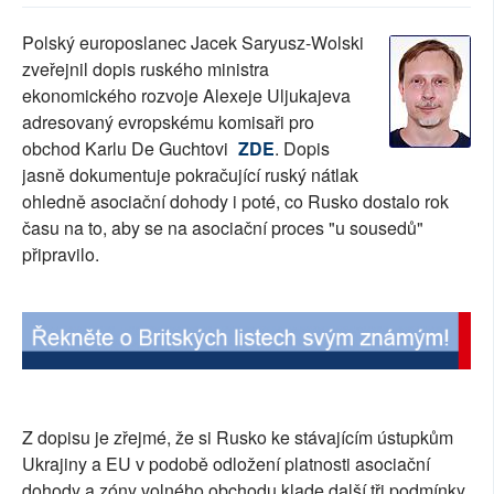
SOCIÁLNÍ SÍTĚ
Polský europoslanec Jacek Saryusz-Wolski
zveřejnil dopis ruského ministra
RUBRIKY
ekonomického rozvoje Alexeje Uljukajeva
adresovaný evropskému komisaři pro
PLNÁ VERZE STRÁNEK
obchod Karlu De Guchtovi
ZDE
. Dopis
jasně dokumentuje pokračující ruský nátlak
ohledně asociační dohody i poté, co Rusko dostalo rok
času na to, aby se na asociační proces "u sousedů"
připravilo.
Z dopisu je zřejmé, že si Rusko ke stávajícím ústupkům
Ukrajiny a EU v podobě odložení platnosti asociační
dohody a zóny volného obchodu klade další tři podmínky.