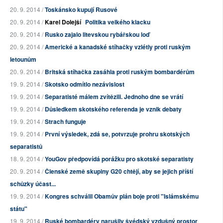
20. 9. 2014 /
Toskánsko kupují Rusové
20. 9. 2014 /
Karel Dolejší
Politika velkého klacku
20. 9. 2014 /
Rusko zajalo litevskou rybářskou loď
20. 9. 2014 /
Americké a kanadské stíhačky vzlétly proti ruským
letounům
20. 9. 2014 /
Britská stíhačka zasáhla proti ruským bombardérům
19. 9. 2014 /
Skotsko odmítlo nezávislost
19. 9. 2014 /
Separatisté málem zvítězili. Jednoho dne se vrátí
19. 9. 2014 /
Důsledkem skotského referenda je vznik debaty
19. 9. 2014 /
Strach funguje
19. 9. 2014 /
První výsledek, zdá se, potvrzuje prohru skotských
separatistů
18. 9. 2014 /
YouGov předpovídá porážku pro skotské separatisty
20. 9. 2014 /
Členské země skupiny G20 chtějí, aby se jejich příští
schůzky účast...
19. 9. 2014 /
Kongres schválil Obamův plán boje proti "Islámskému
státu"
19. 9. 2014 /
Ruské bombardéry narušily švédský vzdušný prostor