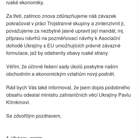
ruské ekonomiky.
Za třetí, zatímco znova zdůrazňujeme náš závazek
pokračovat v práci Trojstranné skupiny a zintenzivnit ji,
považujeme za nezbytné jasně upravit její mandát, mj.
přípravu návrhů na pozměňovací návrhy k Asociační
dohodě Ukrajiny s EU umožňujících právně závazné
formulace, jež by odstranily obavy ruské strany.
Věřím, že účinné řešení sady úkolů poskytne našim
obchodním a ekonomickým vztahům nový podnět.
Rád bych Vás také informoval, že jsem dopis podobného
obsahu odeslal ministru zahraničních věcí Ukrajiny Pavlu
Klimkinovi.
Se zdvořilým pozdravem,
A. Uljukajev, ministr