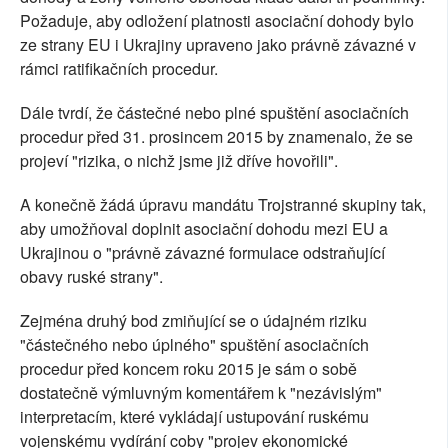
Požaduje, aby odložení platnosti asociační dohody bylo
ze strany EU i Ukrajiny upraveno jako právně závazné v
rámci ratifikačních procedur.
Dále tvrdí, že částečné nebo plné spuštění asociačních
procedur před 31. prosincem 2015 by znamenalo, že se
projeví "rizika, o nichž jsme již dříve hovořili".
A konečně žádá úpravu mandátu Trojstranné skupiny tak,
aby umožňoval doplnit asociační dohodu mezi EU a
Ukrajinou o "právně závazné formulace odstraňující
obavy ruské strany".
Zejména druhý bod zmiňující se o údajném riziku
"částečného nebo úplného" spuštění asociačních
procedur před koncem roku 2015 je sám o sobě
dostatečně výmluvným komentářem k "nezávislým"
interpretacím, které vykládají ustupování ruskému
vojenskému vydírání coby "projev ekonomické