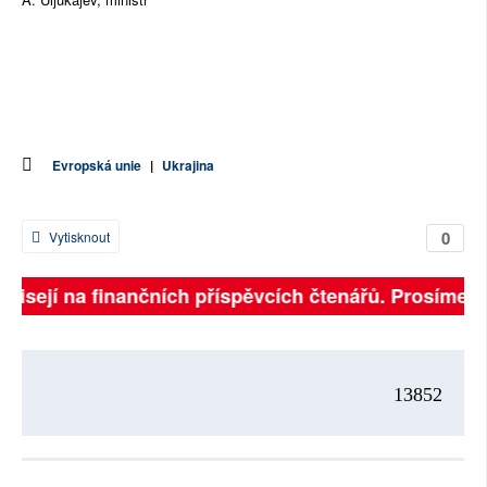
Evropská unie
|
Ukrajina
0
Vytisknout
ávisejí na finančních příspěvcích čtenářů. Prosíme, př
13852