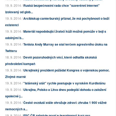
19. 9. 2014 /
Ruská bezpečnostní rada chce "suverénní internet"
izolovaný od glob...
19. 9. 2014 /
Arcibiskup canterburský přiznal, že má pochybnosti o boží
existenci
19. 9. 2014 /
Materiál napodobující žraločí kůži možná pomůže v boji s
odolnými b...
19. 9. 2014 /
Tenista Andy Murray se stal terčem agresivního útoku na
Twitteru
18. 9. 2014 /
Devět pozoruhodných věcí, které odhalila skotská
předvolební kampaň
19. 9. 2014 /
Ukrajinský prezident požádal Kongres o vojenskou pomoc.
Zřejmě marně
19. 9. 2014 /
"Islámský stát" rychle postupuje v syrském Kurdistánu
19. 9. 2014 /
Ukrajina, Polsko a Litva dnes podepíší dohodu o založení
společné j...
19. 9. 2014 /
České ovzduší stále ohrožuje zdraví: zhruba 1 900 vážně
nemocných a...
19. 9. 2014 /
FSC ČR zahajuje první e-learningový kurz pro