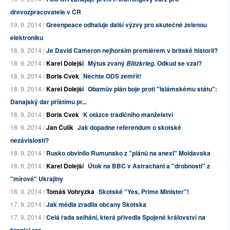
dřevozpracovatele v ČR
19. 9. 2014 /
Greenpeace odhaluje další výzvy pro skutečně zelenou
elektroniku
18. 9. 2014 /
Je David Cameron nejhorším premiérem v britské historii?
18. 9. 2014 /
Karel Dolejší
Mýtus zvaný
. Odkud se vzal?
Blitzkrieg
18. 9. 2014 /
Boris Cvek
Nechte ODS zemřít!
18. 9. 2014 /
Karel Dolejší
Obamův plán boje proti "Islámskému státu":
Danajský dar příštímu pr...
18. 9. 2014 /
Boris Cvek
K otázce tradičního manželství
18. 9. 2014 /
Jan Čulík
Jak dopadne referendum o skotské
nezávislosti?
18. 9. 2014 /
Rusko obvinilo Rumunsko z "plánů na anexi" Moldavska
18. 9. 2014 /
Karel Dolejší
Útok na BBC v Astrachani a "drobnosti" z
"mírové" Ukrajiny
18. 9. 2014 /
Tomáš Vohryzka
Skotské "Yes, Prime Minister"!
17. 9. 2014 /
Jak média zradila občany Skotska
17. 9. 2014 /
Celá řada selhání, která přivedla Spojené království na