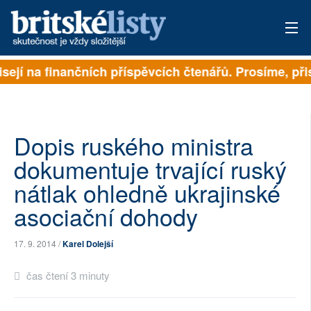
isejí na finančních příspěvcích čtenářů. Prosíme, přis
PŘIHLÁSIT
AKTUÁLNÍ VYDÁNÍ
ARCHIV
Dopis ruského ministra
dokumentuje trvající ruský
ROZHOVORY
nátlak ohledně ukrajinské
TÉMATA
asociační dohody
NEJČTENĚJŠÍ ZA 7 DNÍ
17. 9. 2014 /
Karel Dolejší
AUTOŘI
čas čtení 3 minuty
PŘÍSPĚVKY NA PROVOZ