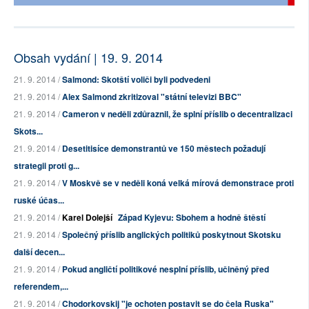
Obsah vydání | 19. 9. 2014
21. 9. 2014 /
Salmond: Skotští voliči byli podvedeni
21. 9. 2014 /
Alex Salmond zkritizoval "státní televizi BBC"
21. 9. 2014 /
Cameron v neděli zdůraznil, že splní příslib o decentralizaci
Skots...
21. 9. 2014 /
Desetitisíce demonstrantů ve 150 městech požadují
strategii proti g...
21. 9. 2014 /
V Moskvě se v neděli koná velká mírová demonstrace proti
ruské účas...
21. 9. 2014 /
Karel Dolejší
Západ Kyjevu: Sbohem a hodně štěstí
21. 9. 2014 /
Společný příslib anglických politiků poskytnout Skotsku
další decen...
21. 9. 2014 /
Pokud angličtí politikové nesplní příslib, učiněný před
referendem,...
21. 9. 2014 /
Chodorkovskij "je ochoten postavit se do čela Ruska"