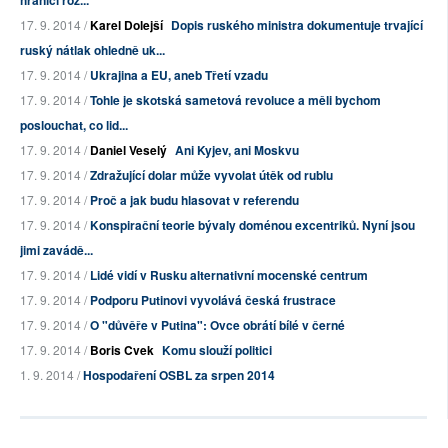
hranici roz...
17. 9. 2014 /
Karel Dolejší
Dopis ruského ministra dokumentuje trvající
ruský nátlak ohledně uk...
17. 9. 2014 /
Ukrajina a EU, aneb Třetí vzadu
17. 9. 2014 /
Tohle je skotská sametová revoluce a měli bychom
poslouchat, co lid...
17. 9. 2014 /
Daniel Veselý
Ani Kyjev, ani Moskvu
17. 9. 2014 /
Zdražující dolar může vyvolat útěk od rublu
17. 9. 2014 /
Proč a jak budu hlasovat v referendu
17. 9. 2014 /
Konspirační teorie bývaly doménou excentriků. Nyní jsou
jimi zavádě...
17. 9. 2014 /
Lidé vidí v Rusku alternativní mocenské centrum
17. 9. 2014 /
Podporu Putinovi vyvolává česká frustrace
17. 9. 2014 /
O "důvěře v Putina": Ovce obrátí bílé v černé
17. 9. 2014 /
Boris Cvek
Komu slouží politici
1. 9. 2014 /
Hospodaření OSBL za srpen 2014