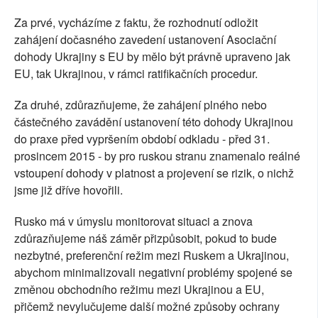
Za prvé, vycházíme z faktu, že rozhodnutí odložit
zahájení dočasného zavedení ustanovení Asociační
dohody Ukrajiny s EU by mělo být právně upraveno jak
EU, tak Ukrajinou, v rámci ratifikačních procedur.
Za druhé, zdůrazňujeme, že zahájení plného nebo
částečného zavádění ustanovení této dohody Ukrajinou
do praxe před vypršením období odkladu - před 31.
prosincem 2015 - by pro ruskou stranu znamenalo reálné
vstoupení dohody v platnost a projevení se rizik, o nichž
jsme již dříve hovořili.
Rusko má v úmyslu monitorovat situaci a znova
zdůrazňujeme náš záměr přizpůsobit, pokud to bude
nezbytné, preferenční režim mezi Ruskem a Ukrajinou,
abychom minimalizovali negativní problémy spojené se
změnou obchodního režimu mezi Ukrajinou a EU,
přičemž nevylučujeme další možné způsoby ochrany