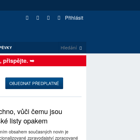
Přihlásit
PĚVKY
řispějte. ➥
OBJEDNAT PŘEDPLATNÉ
hno, vůči čemu jsou
ské listy opakem
ním obsahem současných novin je
ionalizované zpravodajství zpracované