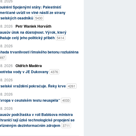
 8. 2026
uštěni Spojenými státy: Palestinští
eričané uvízli ve vlně násilí ze strany
zraelských osadníků
5430
 8. 2026
Petr Waniek Horváth
ausův útok na důstojnost. Výrok, který
haluje celý jeho politický příběh
5414
 8. 2026
hada trvanlivosti římského betonu rozluštěna
497
 8. 2026
Oldřich Maděra
potřeba vody v JE Dukovany
4376
 8. 2026
raelské vraždění pokračuje. Řeky krve
4261
 8. 2026
Evropa v ceutském testu neuspěla“
4033
 8. 2026
ausův podržtaška v roli Babišova ministra
hraničí tají úzké technologické propojení se
přízněným dezinformačním zdrojem
3711