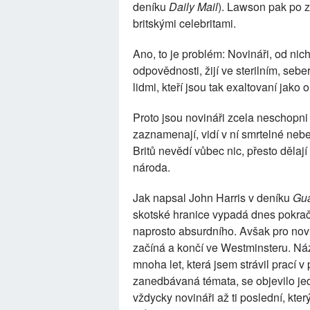
deníku
Daily Mail
). Lawson pak po z
britskými celebritami.
Ano, to je problém: Novináři, od ni
odpovědnosti, žijí ve sterilním, se
lidmi, kteří jsou tak exaltovaní jako 
Proto jsou novináři zcela neschopn
zaznamenají, vidí v ní smrtelné nebe
Britů nevědí vůbec nic, přesto děla
národa.
Jak napsal John Harris v deníku
Gua
skotské hranice vypadá dnes pokrač
naprosto absurdního. Avšak pro novin
začíná a končí ve Westminsteru. Náz
mnoha let, která jsem strávil prací 
zanedbávaná témata, se objevilo jed
vždycky novináři až ti poslední, kte