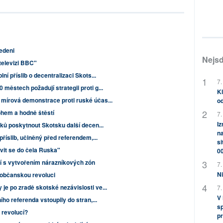
vedeni
Nejsd
 televizi BBC"
ní příslib o decentralizaci Skots...
7.
městech požadují strategii proti g...
Kl
 mírová demonstrace proti ruské účas...
od
hem a hodně štěstí
7.
Iz
iků poskytnout Skotsku další decen...
na
příslib, učiněný před referendem,...
si
vit se do čela Ruska"
0
í s vytvořením nárazníkových zón
7.
Ni
 občanskou revoluci
je po zradě skotské nezávislosti ve...
7.
V
ího referenda vstoupily do stran,...
sp
 revolucí?
pr