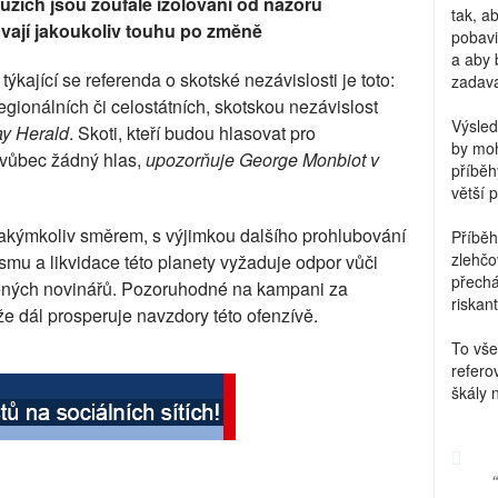
uzích jsou zoufale izolováni od názorů
tak, a
vají jakoukoliv touhu po změně
pobavi
a aby 
ýkající se referenda o skotské nezávislosti je toto:
zadava
regionálních či celostátních, skotskou nezávislost
Výsled
y Herald
. Skoti, kteří budou hlasovat pro
by moh
 vůbec žádný hlas,
upozorňuje George Monbiot v
příběh
větší 
jakýmkoliv směrem, s výjimkou dalšího prohlubování
Příběh
zlehčo
mu a likvidace této planety vyžaduje odpor vůči
přechá
cených novinářů. Pozoruhodné na kampani za
riskant
že dál prosperuje navzdory této ofenzívě.
To vše
refero
škály 