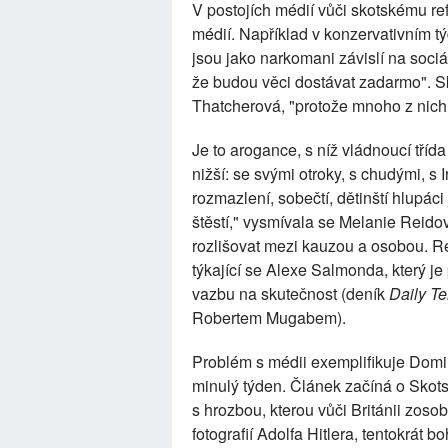
V postojích médií vůči skotskému re
médií. Například v konzervativním t
jsou jako narkomani závislí na sociá
že budou věci dostávat zadarmo". Sko
Thatcherová, "protože mnoho z nich 
Je to arogance, s níž vládnoucí tříd
nižší: se svými otroky, s chudými, s I
rozmazlení, sobečtí, dětinští hlupáci 
štěstí," vysmívala se Melanie Reido
rozlišovat mezi kauzou a osobou. R
týkající se Alexe Salmonda, který 
vazbu na skutečnost (deník
Daily T
Robertem Mugabem).
Problém s médii exemplifikuje Dom
minulý týden. Článek začíná o Skot
s hrozbou, kterou vůči Británii zos
fotografií Adolfa Hitlera, tentokrát 