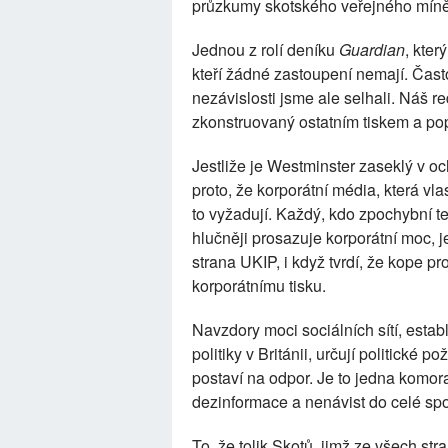
průzkumy skotského veřejného míněn
Jednou z rolí deníku
Guardian
, kter
kteří žádné zastoupení nemají. Čast
nezávislosti jsme ale selhali. Náš 
zkonstruovaný ostatním tiskem a pop
Jestliže je Westminster zaseklý v o
proto, že korporátní média, která vlas
to vyžadují. Každý, kdo zpochybní te
hlučněji prosazuje korporátní moc, 
strana UKIP, i když tvrdí, že kope p
korporátnímu tisku.
Navzdory moci sociálních sítí, esta
politiky v Británii, určují politické 
postaví na odpor. Je to jedna komor
dezinformace a nenávist do celé spo
To, že tolik Skotů, jimž ze všech str