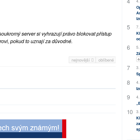
4.
Op
Am
i
7.
soukromý server si vyhrazují právo blokovat přístup
Kl
od
rovi, pokud to uznají za důvodné.
5.
Zá
4
nejnovější
oblíbené
3.
S
4.
Iz
4.
„
3.
Kl
za
s