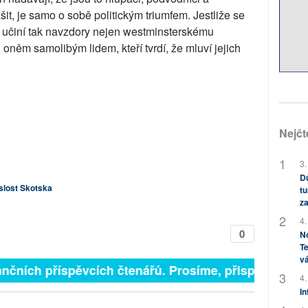
šit, je samo o sobě politickým triumfem. Jestliže se
, učiní tak navzdory nejen westminsterskému
oněm samolibým lidem, kteří tvrdí, že mluví jejich
Nejčt
3.
Dů
slost Skotska
tu
za
4.
0
No
Te
vá
nčních příspěvcích čtenářů. Prosíme, přispějte. ➥
4.
In