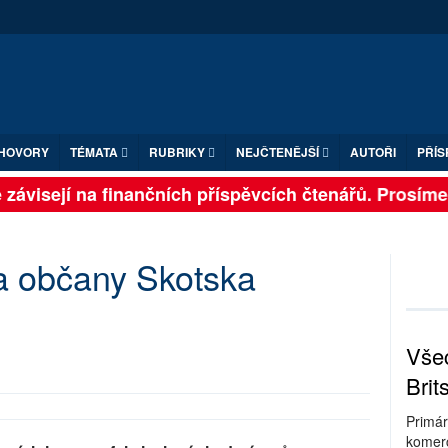
HOVORY
TÉMATA
RUBRIKY
NEJČTENĚJŠÍ
AUTOŘI
PŘÍS
závisejí na finančních příspěvcích čtenářů. Prosíme, p
a občany Skotska
Všec
Brit
Primár
komerc