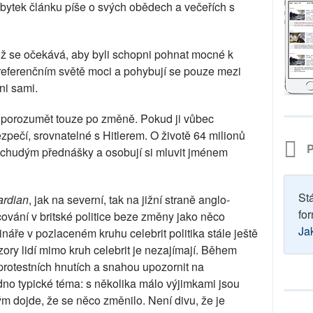
bytek článku píše o svých obědech a večeřích s
chž se očekává, aby byli schopni pohnat mocné k
bereferenčním světě moci a pohybují se pouze mezi
oni sami.
i porozumět touze po změně. Pokud ji vůbec
zpečí, srovnatelné s Hitlerem. O životě 64 milionů
P
jí chudým přednášky a osobují si mluvit jménem
St
rdian
, jak na severní, tak na jižní straně anglo-
for
ování v britské politice beze změny jako něco
Ja
áře v pozlaceném kruhu celebrit politika stále ještě
ory lidí mimo kruh celebrit je nezajímají. Během
v protestních hnutích a snahou upozornit na
no typické téma: s několika málo výjimkami jsou
rým dojde, že se něco změnilo. Není divu, že je