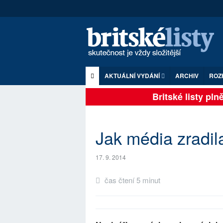
AKTUÁLNÍ VYDÁNÍ
ARCHIV
ROZ
Britské listy plně 
Jak média zradil
17. 9. 2014
čas čtení 5 minut