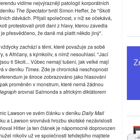
ferendu vidíme nejvýrazněji patologii korporátních
ýdeníku
The Spectator
tvrdí Simon Heffer, že "Skoti
lních dávkách. Přijali společnost, v níž se očekává,
ti protestovali proti dani z hlavy, kterou zavedla
je přesvědčeno, že daně má platit někdo jiný".
a vždycky zachází s těmi, které považuje za sobě
ry, s Afričany, s kýmkoliv, s nímž nesouhlasí. "Jací
jsou ti Skoti... Vůbec nemají tušení, jak velké mají
vá v deníku
Times
. Zde je chronická neschopnost
eferendum je široce zobrazováno jako hlasování
je pak proměněn v monstrum, které nemá žádnou
elegraph
srovnal Salmonda s africkým diktátorem
inic Lawson ve svém článku v deníku
Daily Mail
sku a Lawson srovnává hrozbu skotské nezávislosti
obňoval Hitler (a ten článek je nápomocně doprovozen
bohužel nikoliv už ve společnosti tehdejšího majitele