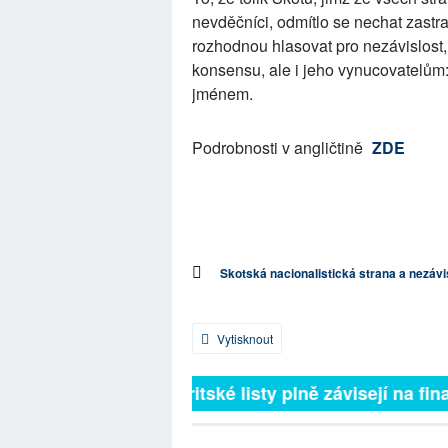
nevděčníci, odmítlo se nechat zastra
rozhodnou hlasovat pro nezávislost
konsensu, ale i jeho vynucovatelům: 
jménem.
Podrobnosti v angličtině
ZDE
Skotská nacionalistická strana a nezávi
Vytisknout
Britské listy plně závisejí na fina