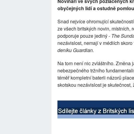
Novináři ve svých pozlacených kr
obyčejných lidí a ostudně pomlou
Snad nejvíce ohromující skutečností t
ze všech britských novin, místních, 
podporuje pouze jediný -
The Sunda
nezávislost, nemají v médiích skoro
deníku Guardian.
Na tom není nic zvláštního. Změna 
nebezpečného tržního fundamentalis
téměř kompletní baterii názorů pla
skotskou nezávislost je skutečnost, 