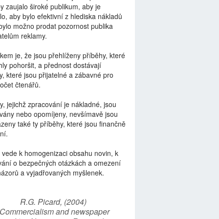
by zaujalo široké publikum, aby je
lo, aby bylo efektivní z hlediska nákladů
bylo možno prodat pozornost publika
telům reklamy.
kem je, že jsou přehlíženy příběhy, které
ly pohoršit, a přednost dostávají
y, které jsou přijatelné a zábavné pro
počet čtenářů.
y, jejichž zpracování je nákladné, jsou
vány nebo opomíjeny, nevšímavě jsou
zeny také ty příběhy, které jsou finančně
ní.
 vede k homogenizaci obsahu novin, k
vání o bezpečných otázkách a omezení
názorů a vyjadřovaných myšlenek.
R.G. Picard, (2004)
“Commercialism and newspaper