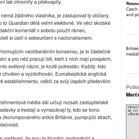
í tak ohromily a překvapily.
ý nemá žádného vlastníka, je zastupovat ty občany,
o to
Guardian
dělá velmi efektivně. Ve věci skotské
redakční komentář v sobotu použil rámec,
letl si úsilí o sebeurčení s nacionalismem.
chromujícím neoliberálním konsensu, je to částečně
tní a pro něž pracují lidi, kteří z nich mají prospěch,
nto světový názor, je krutě potrestán. Každý, kdo
je chválen a vyzdvihován. Euroskeptická anglická
roti establishmentu, vděčí za svůj úspěch především
Polit
Marč
blishmentová média dál určují rozsah zastupitelské
požadavky a trestají a vymazávají ty, kdo se tomu
a zkorumpovaného srdce Británie, pumpující strach,
lečnosti.
an nadávají, že jsou to hlupáci, podvodníci a