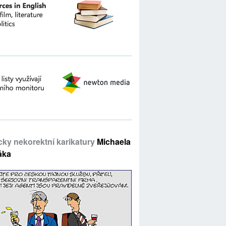
icky nekorektní karikatury
Michaela
áka