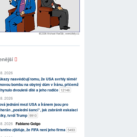
enější
 8. 2026
kazy nasvědčují tomu, že USA svrhly téměř
novou bombu na obytný dům v Íránu, přičemž
hynulo dvouleté dítě a jeho rodiče
12146
 8. 2026
vá jednání mezi USA a Íránem jsou pro
herán „poslední šancí“, jak zabránit eskalaci
lky, tvrdí Trump
9910
 8. 2026
Fabiano Golgo
fantino zjišťuje, že FIFA není jeho firma
5493