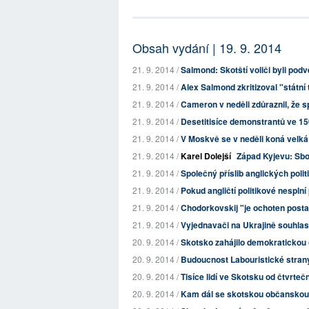
Obsah vydání | 19. 9. 2014
21. 9. 2014 /
Salmond: Skotští voliči byli pod
21. 9. 2014 /
Alex Salmond zkritizoval "státní
21. 9. 2014 /
Cameron v neděli zdůraznil, že spl
21. 9. 2014 /
Desetitisíce demonstrantů ve 150 
21. 9. 2014 /
V Moskvě se v neděli koná velká
21. 9. 2014 /
Karel Dolejší
Západ Kyjevu: Sbo
21. 9. 2014 /
Společný příslib anglických polit
21. 9. 2014 /
Pokud angličtí politikové nesplní 
21. 9. 2014 /
Chodorkovskij "je ochoten posta
21. 9. 2014 /
Vyjednavači na Ukrajině souhlas
20. 9. 2014 /
Skotsko zahájilo demokratickou
20. 9. 2014 /
Budoucnost Labouristické strany 
20. 9. 2014 /
Tisíce lidí ve Skotsku od čtvrtečn
20. 9. 2014 /
Kam dál se skotskou občanskou