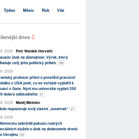
Týden
Měsíc
Rok
Vše
ílenější dnes
 8. 2026
Petr Waniek Horváth
ausův útok na důstojnost. Výrok, který
haluje celý jeho politický příběh
195
 8. 2026
raelský profesor přišel o prestižní pracovní
bídku v USA poté, co se veřejně vyjádřil k
tuaci v Gaze. Nyní mu univerzita vyplatí 250
00 dolarů odškodného
21
 8. 2026
Matěj Metelec
kdo nepozoruje svůj vlastní „soumrak“
21
 8. 2026
 Německu zabránili pokusu ruských
eciálních služeb o útok na dodavatele dronů
o Ukrajinu
20