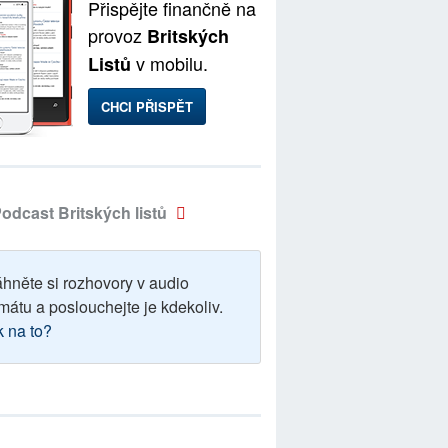
Přispějte finančně na
provoz
Britských
v mobilu.
Listů
CHCI PŘISPĚT
odcast Britských listů
áhněte si rozhovory v audio
mátu a poslouchejte je kdekoliv.
k na to?