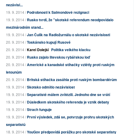
nezávisl...
19. 9. 2014 /
Podrobnosti k Salmondově rezignaci
19. 9. 2014 /
Rusko tvrdí, že "skotské referendum neodpovídalo
mezinárodním stand...
19. 9. 2014 /
Jan Čulík na Radiožurnálu o skotské nezávislosti
20. 9. 2014 /
Toskánsko kupují Rusové
20. 9. 2014 /
Karel Dolejší
Politika velkého klacku
20. 9. 2014 /
Rusko zajalo litevskou rybářskou loď
20. 9. 2014 /
Americké a kanadské stíhačky vzlétly proti ruským
letounům
20. 9. 2014 /
Britská stíhačka zasáhla proti ruským bombardérům
19. 9. 2014 /
Skotsko odmítlo nezávislost
19. 9. 2014 /
Separatisté málem zvítězili. Jednoho dne se vrátí
19. 9. 2014 /
Důsledkem skotského referenda je vznik debaty
19. 9. 2014 /
Strach funguje
19. 9. 2014 /
První výsledek, zdá se, potvrzuje prohru skotských
separatistů
18. 9. 2014 /
YouGov předpovídá porážku pro skotské separatisty