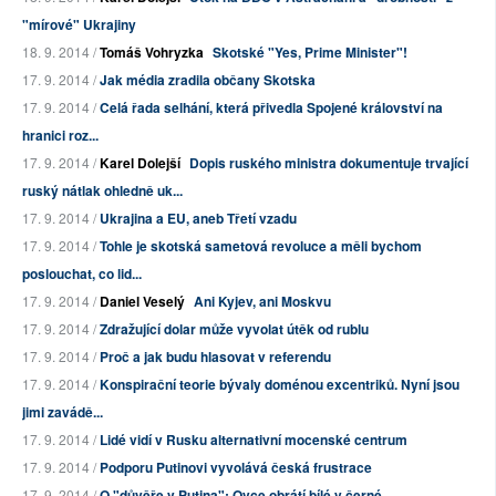
"mírové" Ukrajiny
18. 9. 2014 /
Tomáš Vohryzka
Skotské "Yes, Prime Minister"!
17. 9. 2014 /
Jak média zradila občany Skotska
17. 9. 2014 /
Celá řada selhání, která přivedla Spojené království na
hranici roz...
17. 9. 2014 /
Karel Dolejší
Dopis ruského ministra dokumentuje trvající
ruský nátlak ohledně uk...
17. 9. 2014 /
Ukrajina a EU, aneb Třetí vzadu
17. 9. 2014 /
Tohle je skotská sametová revoluce a měli bychom
poslouchat, co lid...
17. 9. 2014 /
Daniel Veselý
Ani Kyjev, ani Moskvu
17. 9. 2014 /
Zdražující dolar může vyvolat útěk od rublu
17. 9. 2014 /
Proč a jak budu hlasovat v referendu
17. 9. 2014 /
Konspirační teorie bývaly doménou excentriků. Nyní jsou
jimi zavádě...
17. 9. 2014 /
Lidé vidí v Rusku alternativní mocenské centrum
17. 9. 2014 /
Podporu Putinovi vyvolává česká frustrace
17. 9. 2014 /
O "důvěře v Putina": Ovce obrátí bílé v černé