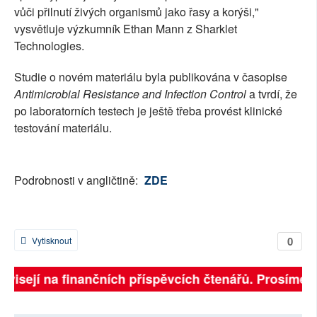
vůči přilnutí živých organismů jako řasy a korýši,"
vysvětluje výzkumník Ethan Mann z Sharklet
Technologies.
Studie o novém materiálu byla publikována v časopise
Antimicrobial Resistance and Infection Control
a tvrdí, že
po laboratorních testech je ještě třeba provést klinické
testování materiálu.
Podrobnosti v angličtině:
ZDE
0
Vytisknout
závisejí na finančních příspěvcích čtenářů. Prosíme, p