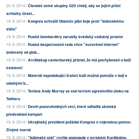
20. 9. 2014 /
Členské země skupiny G20 chtějí, aby se jejich příští
schůzky účast...
19. 9. 2014 /
Kongres schválil Obamův plán boje proti "Islámskému
státu"
19. 9. 2014 /
Ruské bombardéry narušily švédský vzdušný prostor
19. 9. 2014 /
Ruská bezpečnostní rada chce "suverénní internet"
izolovaný od glob...
19. 9. 2014 /
Arcibiskup canterburský přiznal, že má pochybnosti o boží
existenci
19. 9. 2014 /
Materiál napodobující žraločí kůži možná pomůže v boji s
odolnými b...
19. 9. 2014 /
Tenista Andy Murray se stal terčem agresivního útoku na
Twitteru
18. 9. 2014 /
Devět pozoruhodných věcí, které odhalila skotská
předvolební kampaň
19. 9. 2014 /
Ukrajinský prezident požádal Kongres o vojenskou pomoc.
Zřejmě marně
19. 9. 2014 /
"Islámský stát" rychle postupuje v syrském Kurdistánu