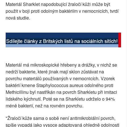
Materiál Sharklet napodobující žraločí kůži může být
SOCIÁLNÍ SÍTĚ
použit v boji proti odolným baktériím v nemocnicích, tvrdí
nová studie.
RUBRIKY
PLNÁ VERZE STRÁNEK
Materiál má mikroskopické hřebeny a drážky, v nichž se
nedrží bakterie, které jinak mají sklon zůstávat na
povrchu materiálů používaných v nemocnicích. Vzorek
baktérií kmene Staphylococcus aureus odolného proti
Methicillinu byl nastříkán na povrch Sharkletu při imitaci
lidského kýchnutí. Poté se na Sharkletu udrželo o 94%
méně bakterií, než na rovném povrchu.
"Žraločí kůže sama o sobě není antimikrobiální povrch,
spíše vypadá jako vysoce adaptovaná ohledně odolnosti