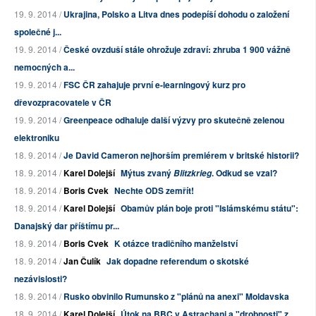
19. 9. 2014 /
Ukrajina, Polsko a Litva dnes podepíší dohodu o založení
společné j...
19. 9. 2014 /
České ovzduší stále ohrožuje zdraví: zhruba 1 900 vážně
nemocných a...
19. 9. 2014 /
FSC ČR zahajuje první e-learningový kurz pro
dřevozpracovatele v ČR
19. 9. 2014 /
Greenpeace odhaluje další výzvy pro skutečně zelenou
elektroniku
18. 9. 2014 /
Je David Cameron nejhorším premiérem v britské historii?
18. 9. 2014 /
Karel Dolejší
Mýtus zvaný
. Odkud se vzal?
Blitzkrieg
18. 9. 2014 /
Boris Cvek
Nechte ODS zemřít!
18. 9. 2014 /
Karel Dolejší
Obamův plán boje proti "Islámskému státu":
Danajský dar příštímu pr...
18. 9. 2014 /
Boris Cvek
K otázce tradičního manželství
18. 9. 2014 /
Jan Čulík
Jak dopadne referendum o skotské
nezávislosti?
18. 9. 2014 /
Rusko obvinilo Rumunsko z "plánů na anexi" Moldavska
18. 9. 2014 /
Karel Dolejší
Útok na BBC v Astrachani a "drobnosti" z