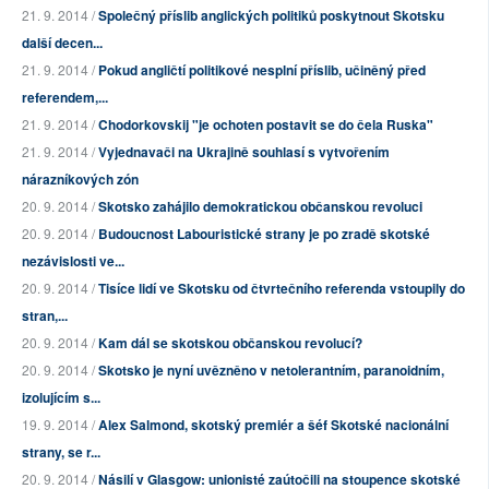
21. 9. 2014 /
Společný příslib anglických politiků poskytnout Skotsku
další decen...
21. 9. 2014 /
Pokud angličtí politikové nesplní příslib, učiněný před
referendem,...
21. 9. 2014 /
Chodorkovskij "je ochoten postavit se do čela Ruska"
21. 9. 2014 /
Vyjednavači na Ukrajině souhlasí s vytvořením
nárazníkových zón
20. 9. 2014 /
Skotsko zahájilo demokratickou občanskou revoluci
20. 9. 2014 /
Budoucnost Labouristické strany je po zradě skotské
nezávislosti ve...
20. 9. 2014 /
Tisíce lidí ve Skotsku od čtvrtečního referenda vstoupily do
stran,...
20. 9. 2014 /
Kam dál se skotskou občanskou revolucí?
20. 9. 2014 /
Skotsko je nyní uvězněno v netolerantním, paranoidním,
izolujícím s...
19. 9. 2014 /
Alex Salmond, skotský premiér a šéf Skotské nacionální
strany, se r...
20. 9. 2014 /
Násilí v Glasgow: unionisté zaútočili na stoupence skotské