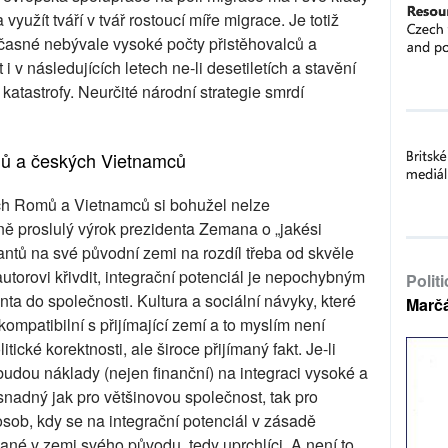
využít tváří v tvář rostoucí míře migrace. Je totiž
současné nebývale vysoké počty přistěhovalců a
 v následujících letech ne-li desetiletích a stavění
katastrofy. Neurčité národní strategie smrdí
mů a českých Vietnamců
ých Romů a Vietnamců si bohužel nelze
 proslulý výrok prezidenta Zemana o „jakési
antů na své původní zemi na rozdíl třeba od skvěle
torovi křivdit, integrační potenciál je nepochybným
Polit
ta do společnosti. Kultura a sociální návyky, které
Marč
ompatibilní s přijímající zemí a to myslím není
tické korektnosti, ale široce přijímaný fakt. Je-li
budou náklady (nejen finanční) na integraci vysoké a
nadný jak pro většinovou společnost, tak pro
osob, kdy se na integrační potenciál v zásadě
ané v zemi svého původu, tedy uprchlíci. A není to