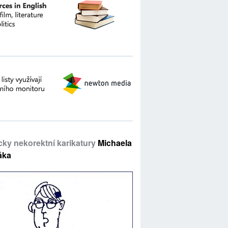
icky nekorektní karikatury
Michaela
áka