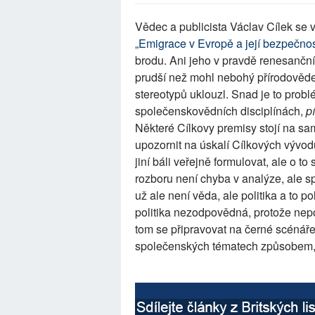
Vědec a publicista Václav Cílek se
„Emigrace v Evropě a její bezpečnost
brodu. Ani jeho v pravdě renesanční 
prudší než mohl nebohý přírodověd
stereotypů uklouzl. Snad je to pro
společenskovědních disciplínách,
p
Některé Cílkovy premisy stojí na sam
upozornit na úskalí Cílkových vývodů
jiní báli veřejně formulovat, ale o t
rozboru není chyba v analýze, ale s
už ale není věda, ale politika a to p
politika nezodpovědná, protože nep
tom se připravovat na černé scénáře,
společenských tématech způsobem, k