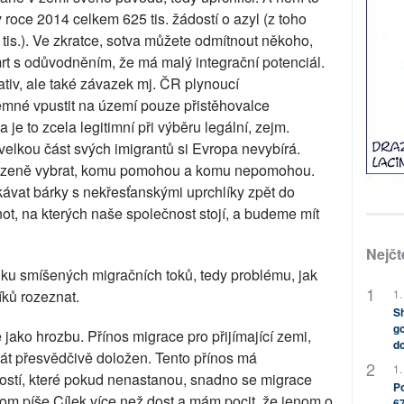
 roce 2014 celkem 625 tis. žádostí o azyl (z toho
is.). Ve zkratce, sotva můžete odmítnout někoho,
rt s odůvodněním, že má malý integrační potenciál.
tiv, ale také závazek mj. ČR plynoucí
emné vpustit na území pouze přistěhovalce
je to zcela legitimní při výběru legální, zejm.
velkou část svých imigrantů si Evropa nevybírá.
omezeně vybrat, komu pomohou a komu nepomohou.
vat bárky s nekřesťanskými uprchlíky zpět do
, na kterých naše společnost stojí, a budeme mít
Nejčt
u smíšených migračních toků, tedy problému, jak
1.
íků rozeznat.
Sh
go
jako hrozbu. Přínos migrace pro přijímající zemi,
do
át přesvědčivě doložen. Tento přínos má
1.
stí, které pokud nenastanou, snadno se migrace
Po
tom píše Cílek více než dost a mám pocit, že jenom o
67