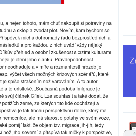
u, a nejen tohoto, mám chuť nakoupit si potraviny na
 studnu a sklep a zvedat plot. Nevím, kam bychom se
i. Příspěvek míchá dohromady řadu bezprostředních a
i následků a pro každou z nich uvádí vždy nějaký
Cílkův přehled a osobní zkušenost s cizími kulturami
tnější je čtení jeho článku. Pravděpodobnost
r neodhaduje a v míře a rozmanitosti hrozeb je
 resp. výčet všech možných krizových scénářů, které
t je spíše strašením než varováním. A to autor
é a teroristické. „Současná podoba imigrace je
ně svůj článek Cílek. Lze souhlasit a také dodat, že
potížích země, ze kterých tito lidé odcházejí a
pektiva je tak trochu perspektivou řidiče, který má
 nemocnice, ale má starost o potahy ve svém voze,
ké pomíjí fakt, že objem tzv. migrace jih-jih, tedy
ší než jiho-severní a přispívá tak mlčky k perspektivě,