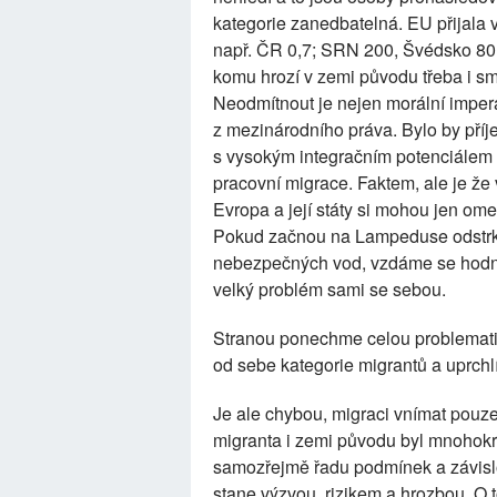
kategorie zanedbatelná. EU přijala v
např. ČR 0,7; SRN 200, Švédsko 80 t
komu hrozí v zemi původu třeba i sm
Neodmítnout je nejen morální impera
z mezinárodního práva. Bylo by příj
s vysokým integračním potenciálem a 
pracovní migrace. Faktem, ale je že 
Evropa a její státy si mohou jen 
Pokud začnou na Lampeduse odstrká
nebezpečných vod, vzdáme se hodnot
velký problém sami se sebou.
Stranou ponechme celou problematik
od sebe kategorie migrantů a uprchl
Je ale chybou, migraci vnímat pouze 
migranta i zemi původu byl mnohokr
samozřejmě řadu podmínek a závislo
stane výzvou, rizikem a hrozbou. O 