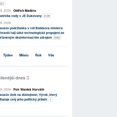
221
 8. 2026
Oldřich Maděra
potřeba vody v JE Dukovany
4128
 8. 2026
ausův podržtaška v roli Babišova ministra
hraničí tají úzké technologické propojení se
přízněným dezinformačním zdrojem
3482
Týden
Měsíc
Rok
Vše
ílenější dnes
 8. 2026
Petr Waniek Horváth
ausův útok na důstojnost. Výrok, který
haluje celý jeho politický příběh
1