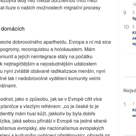
ezbývá tedy než hledat udržitelnou míru mezi
4
lat iluze o našich možnostech migrační procesy
3.
S
3.
ti domácích
Kl
za
teorie dobrovolného apartheidu. Evropa s ní má sice
s
s pogromy, reconquistou a holokaustem. Mám
omunit a jejich neintegrace stály na počátku
k nejtragičtějším a nejostudnějším událostem
u nyní zvláště obávané radikalizace menšin, nyní
olné tak i nedobrovolné vydělení komunity velmi
nšinami.
Nejsd
dnot, jako o způsobu, jak se v Evropě cítit více
7.
ísničce s vlezlým refrénem: „co je české to je
Kl
identity mám husí kůži, jakkoliv by byla dobře
od
zika, jaká sebou přináší v Evropě na jedné straně
nalismus evropský, ale nacionalismus evropských
slení a kulturního pohlcení přistěhovalci, připadá mi