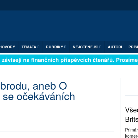
HOVORY
TÉMATA
RUBRIKY
NEJČTENĚJŠÍ
AUTOŘI
PŘÍS
ávisejí na finančních příspěvcích čtenářů. Prosíme, p
 brodu, aneb O
h se očekáváních
Všec
Brit
Primár
komerc