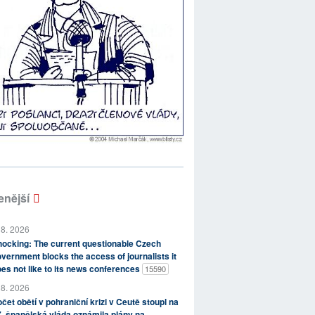
enější
 8. 2026
ocking: The current questionable Czech
vernment blocks the access of journalists it
es not like to its news conferences
15590
 8. 2026
čet obětí v pohraniční krizi v Ceutě stoupl na
, španělská vláda oznámila plány na