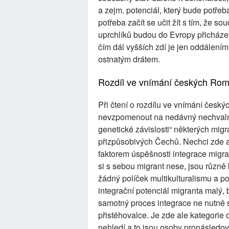
a zejm. potenciál, který bude potřeba 
potřeba začít se učit žít s tím, že 
uprchlíků budou do Evropy přicházet i
čím dál vyšších zdí je jen oddálením 
ostnatým drátem.
Rozdíl ve vnímání českých Ro
Při čtení o rozdílu ve vnímání česk
nevzpomenout na nedávný nechvalně
genetické závislosti“ některých migr
přizpůsobivých Čechů. Nechci zde au
faktorem úspěšnosti integrace migran
si s sebou migrant nese, jsou různě k
žádný políček multikulturalismu a poli
integrační potenciál migranta malý, 
samotný proces integrace ne nutně s
přistěhovalce. Je zde ale kategorie 
nehledí a to jsou osoby pronásledov