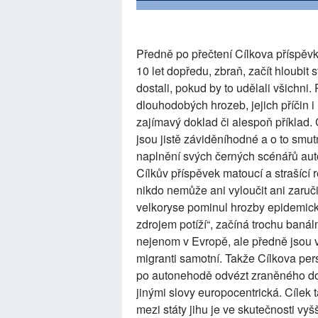
Předně po přečtení Cílkova příspěvk
10 let dopředu, zbraň, začít hloubit
dostali, pokud by to udělali všichn
dlouhodobých hrozeb, jejich příčin 
zajímavý doklad či alespoň příklad. 
jsou jistě záviděníhodné a o to smu
naplnění svých černých scénářů auto
Cílkův příspěvek matoucí a strašící
nikdo nemůže ani vyloučit ani zaruči
velkoryse pominul hrozby epidemick
zdrojem potíží“, začíná trochu banál
nejenom v Evropě, ale předně jsou v 
migranti samotní. Takže Cílkova pers
po autonehodě odvézt zraněného do
jinými slovy europocentrická. Cílek ta
mezi státy jihu je ve skutečnosti vyš