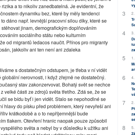
v
rizika a to nikoliv zanedbatelná. Je evidentní, že
lečnostem dynamiku bez, které by měly tendenci
2.
Tr
to dáno např. levnější pracovní silou díky, které se
S
 stěhovat jinam, demografickým doplňováním
3.
cováním sociálního státu nebo kulturním
Dů
e od migrantů ledacos naučit. Přínos pro migranty
tu
án, jakkoliv ani ten není ani zdaleka
za
1.
M
an
íváme s dostatečným odstupem, je třeba v ní vidět
 globální nerovnosti, i když zřejmě ne dostatečný.
4.
No
 současný stav zakonzervovat. Bohatý svět se nechce
Te
 z velké části ze zdrojů světa třetího. Zdá se, že se
vá
učil se bídu byť i jen vidět. Stalo se nepohodlné se
2.
rkání hlavy do písku před problémem, který nevyřeší ani
P
příliv krátkodobě a o to nepříjemnější bude
za
s
cím tlakem. Otevření hranic naopak pouze způsobil
vyspělého světa a nebyl by v důsledku k užitku ani
5.
Zá