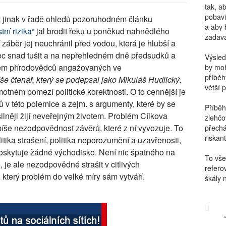
tak, a
pobavi
 v jinak v řadě ohledů pozoruhodném článku
a aby 
ní rizika“
jal brodit řeku u poněkud nahnědlého
zadava
záběr jej neuchránil před vodou, která je hlubší a
ec snad tušit a na nepřehledném dně předsudků a
Výsled
blém přírodovědců angažovaných ve
by moh
příběh
íše čtenář, který se podepsal jako Mikuláš Hudlický.
větší 
otném pomezí politické korektnosti. O to cennější je
 v této polemice a zejm. s argumenty, které by se
Příběh
o silněji žijí neveřejným životem. Problém Cílkova
zlehčo
píše nezodpovědnost závěrů, které z ní vyvozuje. To
přechá
riskant
olitika strašení, politika neporozumění a uzavřenosti,
oskytuje žádné východisko. Není nic špatného na
To vše
 je ale nezodpovědné strašit v citlivých
refero
terý problém do velké míry sám vytváří.
škály 