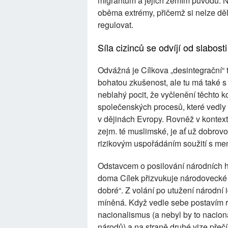
migrantům a jejich zemím původu. N
oběma extrémy, přičemž si nelze dě
regulovat.
Síla cizinců se odvíjí od slabos
Odvážná je Cílkova „desintegrační“ 
bohatou zkušenost, ale tu má také 
neblahý pocit, že vyčlenění těchto k
společenských procesů, které vedly 
v dějinách Evropy. Rovněž v kontext
zejm. té muslimské, je ať už dobrov
rizikovým uspořádáním soužití s me
Odstavcem o posilování národních ho
doma Cílek přizvukuje národovecké p
dobré“. Z volání po utužení národní 
míněná. Když vedle sebe postavím ri
nacionalismus (a nebyl by to nacio
národů) a na straně druhé vize přečí