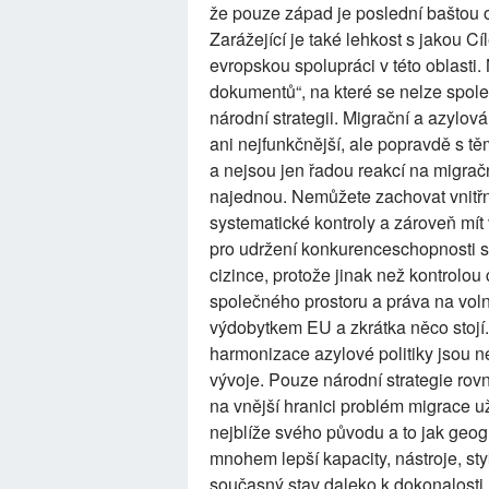
že pouze západ je poslední baštou 
Zarážející je také lehkost s jakou C
evropskou spolupráci v této oblasti.
dokumentů“, na které se nelze spole
národní strategii. Migrační a azylov
ani nejfunkčnější, ale popravdě s tě
a nejsou jen řadou reakcí na migra
najednou. Nemůžete zachovat vnitřní
systematické kontroly a zároveň mít
pro udržení konkurenceschopnosti se
cizince, protože jinak než kontrolou
společného prostoru a práva na vo
výdobytkem EU a zkrátka něco stojí. 
harmonizace azylové politiky jsou 
vývoje. Pouze národní strategie rov
na vnější hranici problém migrace už
nejblíže svého původu a to jak geog
mnohem lepší kapacity, nástroje, sty
současný stav daleko k dokonalosti,