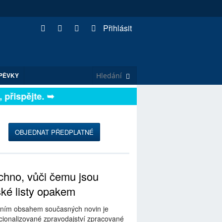
Přihlásit
PĚVKY
řispějte. ➥
OBJEDNAT PŘEDPLATNÉ
hno, vůči čemu jsou
ské listy opakem
ním obsahem současných novin je
ionalizované zpravodajství zpracované