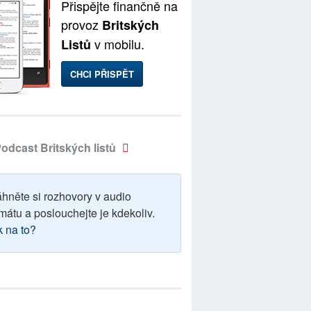
Přispějte finančně na
provoz
Britských
v mobilu.
Listů
CHCI PŘISPĚT
odcast Britských listů
áhněte si rozhovory v audio
mátu a poslouchejte je kdekoliv.
k na to?