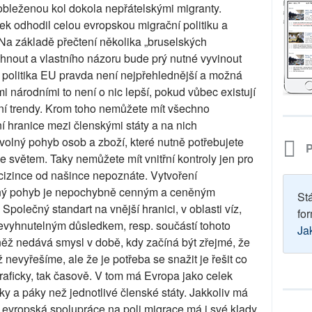
obleženou kol dokola nepřátelskými migranty.
ílek odhodil celou evropskou migrační politiku a
 Na základě přečtení několika „bruselských
hnout a vlastního názoru bude prý nutné vyvinout
á politika EU pravda není nejpřehlednější a možná
mi národními to není o nic lepší, pokud vůbec existují
ční trendy. Krom toho nemůžete mít všechno
 hranice mezi členskými státy a na nich
 volný pohyb osob a zboží, které nutně potřebujete
P
 světem. Taky nemůžete mít vnitřní kontroly jen pro
 cizince od našince nepoznáte. Vytvoření
lný pohyb je nepochybně cenným a ceněným
St
Společný standart na vnější hranici, v oblasti víz,
for
nevyhnutelným důsledkem, resp. součástí tohoto
Ja
něž nedává smysl v době, kdy začíná být zřejmé, že
 nevyřešíme, ale že je potřeba se snažit je řešit co
raficky, tak časově. V tom má Evropa jako celek
ky a páky než jednotlivé členské státy. Jakkoliv má
 evropská spolupráce na poli migrace má i své klady