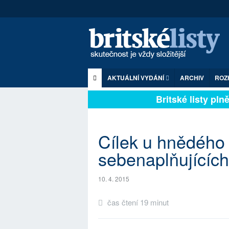
AKTUÁLNÍ VYDÁNÍ
ARCHIV
ROZ
Britské listy plně z
Cílek u hnědého
sebenaplňujícíc
10. 4. 2015
čas čtení 19 minut