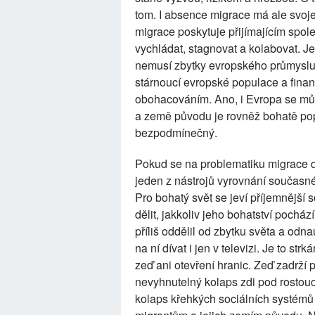
tom. I absence migrace má ale svoje 
migrace poskytuje přijímajícím spo
vychládat, stagnovat a kolabovat. Je 
nemusí zbytky evropského průmyslu
stárnoucí evropské populace a finan
obohacováním. Ano, i Evropa se můž
a země původu je rovněž bohatě pops
bezpodmínečný.
Pokud se na problematiku migrace d
jeden z nástrojů vyrovnání současné
Pro bohatý svět se jeví příjemnější
dělit, jakkoliv jeho bohatství pochází
příliš oddělil od zbytku světa a odna
na ní dívat i jen v televizi. Je to st
zeď ani otevření hranic. Zeď zadrží 
nevyhnutelný kolaps zdi pod rostou
kolaps křehkých sociálních systémů 