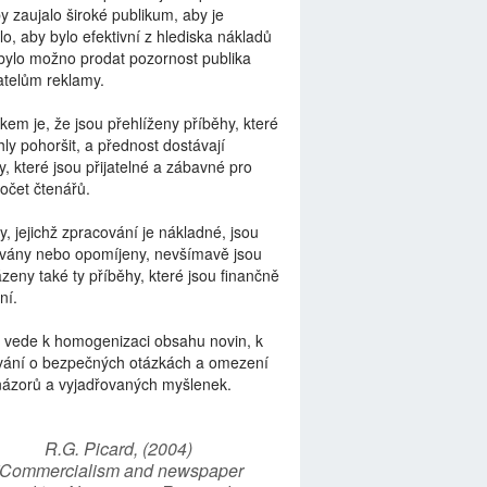
by zaujalo široké publikum, aby je
lo, aby bylo efektivní z hlediska nákladů
bylo možno prodat pozornost publika
telům reklamy.
kem je, že jsou přehlíženy příběhy, které
ly pohoršit, a přednost dostávají
y, které jsou přijatelné a zábavné pro
počet čtenářů.
y, jejichž zpracování je nákladné, jsou
vány nebo opomíjeny, nevšímavě jsou
zeny také ty příběhy, které jsou finančně
ní.
 vede k homogenizaci obsahu novin, k
vání o bezpečných otázkách a omezení
názorů a vyjadřovaných myšlenek.
R.G. Picard, (2004)
“Commercialism and newspaper