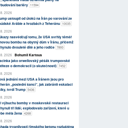
ybudování bariéry
11594
 8. 2026
ump ustoupil od útoků na Írán po varování ze
aúdské Arábie a hrozbách z Teheránu
10035
 8. 2026
kazy nasvědčují tomu, že USA svrhly téměř
novou bombu na obytný dům v Íránu, přičemž
hynulo dvouleté dítě a jeho rodiče
7893
 8. 2026
Bohumil Kartous
acinka jako orwellovský pěšák trumpovské
titeze o demokracii (o skutečnosti)
7452
 8. 2026
vá jednání mezi USA a Íránem jsou pro
herán „poslední šancí“, jak zabránit eskalaci
lky, tvrdí Trump
5436
 8. 2026
ři výbuchu bomby v moskevské restauraci
hynuli tři lidé; explodovalo zařízení, které u
ebe měla žena
4268
 8. 2026
hada trvanlivosti římského betonu rozluštěna