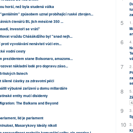
Dů
u horší, než byla studená válka
tu
geniálním" způsobem uznal probíhající ruské zbrojen...
za
kátních čtenářů BL jich měsíčně 350 ...
1.
M
adí, investoři se vrátí"
an
ovat vraždu Chášákdžího byl "snad nejh...
4.
proti vyvolávání nenávisti vůči etn...
No
ké vodní cesty
Te
m prezidentem stane Bolsonaro, amazons...
vá
ozovat nákladní lodě pro dopravu záso...
2.
P
Britských listech
za
 šílené částky za zdravotní péči
s
álili výbušné zařízení u domu miliardáře
5.
stinské entity mučí disidenty
Zá
4
igration: The Balkans and Beyond
3.
S
parlament, lid je parlament
3.
minulost, Masarykovy ideály nikoli
Kl
 spravedlnost prohrála komunální volby, ale opozice j...