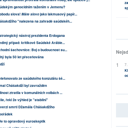
za
údským genocidním tažením v Jemenu?
s
vobodu slova!
jako lakmusový papír...
Máte slovo
šakdžího "nalezena na zahradě saúdskéh...
strategický nástroj prezidenta Erdogana
diný případ: kritikové Saúdské Arábie...
hodní šachovnice: Boj o budoucnost su...
Nejsd
itý byla 50 let přeceňována
dží
7.
Kl
od
lefonovalo ze saúdského konzulátu šé...
amal Chášakdží byl zavražděn
nost ztratila v komunálních volbách ...
lie, řekl že výhled je "stabilní"
u verzi smrti Džamála Chášakdžího
pořádek
e to opravdový euroskeptik