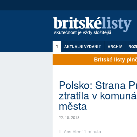
AKTUÁLNÍ VYDÁNÍ
ARCHIV
ROZ
Britské listy plně 
Polsko: Strana P
ztratila v komuná
města
22. 10. 2018
čas čtení 1 minuta