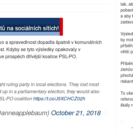
tak, a
pobavi
a aby 
zadava
Výsled
by moh
ávo a spravedlnost dopadla špatně v komunálních
příběh
ěst. Kdyby se tyto výsledky opakovaly v
větší 
ve prospěch dřívější koalice PSL-PO.
Příběh
zlehčo
přechá
riskant
ht ruling party in local elections. They lost most
ld up in a parliamentary election, they would also
To vše
PSL-PO coalition
https://t.co/J5XCHCZ02h
refero
škály 
@anneapplebaum)
October 21, 2018