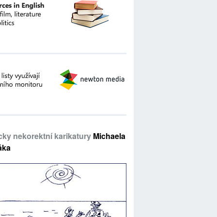
icky nekorektní karikatury
Michaela
áka