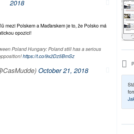
2018
ílů mezi Polskem a Maďarskem je to, že Polsko má
atickou opozici!
ween Poland Hungary: Poland still has a serious
opposition!
https://t.co/9x2Dz5BmSz
P
(@CasMudde)
October 21, 2018
St
for
Ja