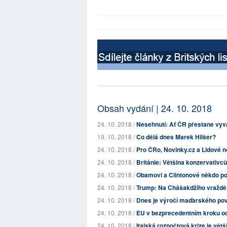
Obsah vydání | 24. 10. 2018
24. 10. 2018 /
Nesehnutí: Ať ČR přestane vyv
19. 10. 2018 /
Co dělá dnes Marek Hilšer?
24. 10. 2018 /
Pro ČRo, Novinky.cz a Lidové no
24. 10. 2018 /
Británie: Většina konzervativců
24. 10. 2018 /
Obamovi a Clintonové někdo p
24. 10. 2018 /
Trump: Na Chášakdžího vraždě s
24. 10. 2018 /
Dnes je výročí maďarského pov
24. 10. 2018 /
EU v bezprecedentním kroku od
24. 10. 2018 /
Italská rozpočtová krize je vět