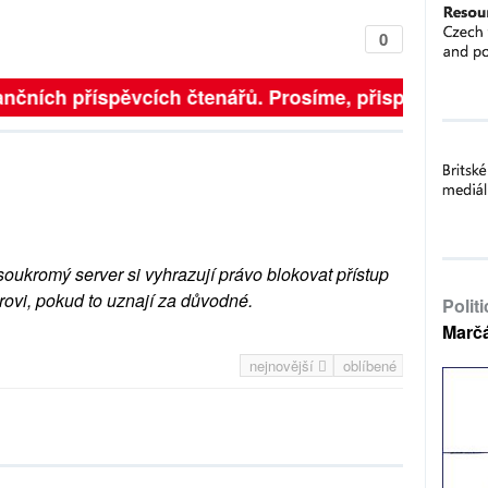
0
nčních příspěvcích čtenářů. Prosíme, přispějte. ➥
soukromý server si vyhrazují právo blokovat přístup
rovi, pokud to uznají za důvodné.
Polit
Marč
nejnovější
oblíbené