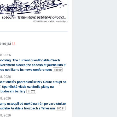
enější
 8. 2026
ocking: The current questionable Czech
vernment blocks the access of journalists it
es not like to its news conferences
15569
 8. 2026
čet obětí v pohraniční krizi v Ceutě stoupl na
, španělská vláda oznámila plány na
ybudování bariéry
11573
 8. 2026
ump ustoupil od útoků na Írán po varování ze
aúdské Arábie a hrozbách z Teheránu
10031
 8. 2026