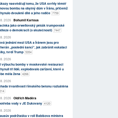
kazy nasvědčují tomu, že USA svrhly téměř
novou bombu na obytný dům v Íránu, přičemž
hynulo dvouleté dítě a jeho rodiče
7759
 8. 2026
Bohumil Kartous
acinka jako orwellovský pěšák trumpovské
titeze o demokracii (o skutečnosti)
7447
 8. 2026
vá jednání mezi USA a Íránem jsou pro
herán „poslední šancí“, jak zabránit eskalaci
lky, tvrdí Trump
5354
 8. 2026
ři výbuchu bomby v moskevské restauraci
hynuli tři lidé; explodovalo zařízení, které u
ebe měla žena
4266
 8. 2026
hada trvanlivosti římského betonu rozluštěna
214
 8. 2026
Oldřich Maděra
potřeba vody v JE Dukovany
4120
 8. 2026
ausův podržtaška v roli Babišova ministra