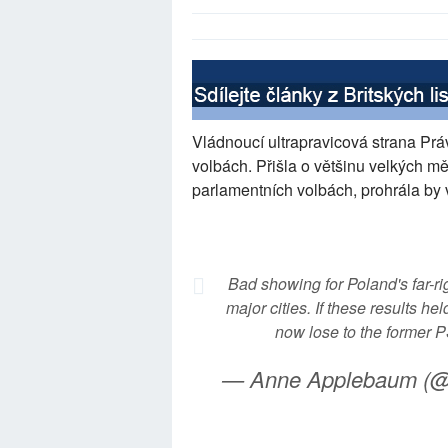
Vládnoucí ultrapravicová strana Pr
volbách. Přišla o většinu velkých m
parlamentních volbách, prohrála by 
Bad showing for Poland's far-rig
major cities. If these results he
now lose to the former 
— Anne Applebaum (