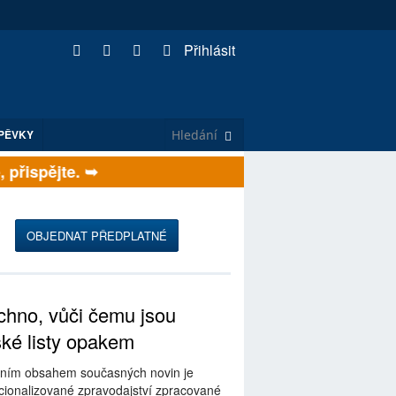
Přihlásit
PĚVKY
řispějte. ➥
OBJEDNAT PŘEDPLATNÉ
hno, vůči čemu jsou
ské listy opakem
ním obsahem současných novin je
ionalizované zpravodajství zpracované