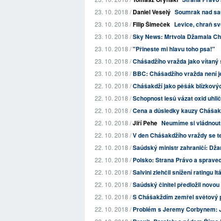
23. 10. 2018 /
Daniel Veselý
Soumrak nad sa
23. 10. 2018 /
Filip Šimeček
Levice, chraň s
23. 10. 2018 /
Sky News: Mrtvola Džamala Chá
23. 10. 2018 /
"Přineste mi hlavu toho psa!"
23. 10. 2018 /
Chášadžího vražda jako vítaný 
23. 10. 2018 /
BBC: Chášadžího vražda není je
22. 10. 2018 /
Chášakdží jako pěšák blízkovýc
22. 10. 2018 /
Schopnost lesů vázat oxid uhlič
22. 10. 2018 /
Cena a důsledky kauzy Chášak
22. 10. 2018 /
Jiří Pehe
Neumíme si vládnout
22. 10. 2018 /
V den Chášakdžího vraždy se te
22. 10. 2018 /
Saúdský ministr zahraničí: Dž
22. 10. 2018 /
Polsko: Strana Právo a spravedl
22. 10. 2018 /
Salvini zlehčil snížení ratingu Itá
22. 10. 2018 /
Saúdský činitel předložil novo
22. 10. 2018 /
S Chášakždím zemřel světový 
22. 10. 2018 /
Problém s Jeremy Corbynem: J