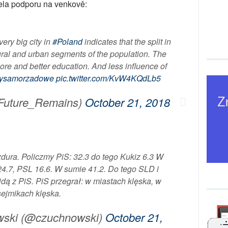
žela podporu na venkově:
very big city in
#Poland
indicates that the split in
ural and urban segments of the population. The
ore and better education. And less influence of
ysamorzadowe
pic.twitter.com/KvW4KQdLb5
Future_Remains)
October 21, 2018
dura. Policzmy PiS: 32.3 do tego Kukiz 6.3 W
24.7, PSL 16.6. W sumie 41.2. Do tego SLD i
ójdą z PiS. PiS przegrał: w miastach klęska, w
sejmikach klęska.
wski (@czuchnowski)
October 21,