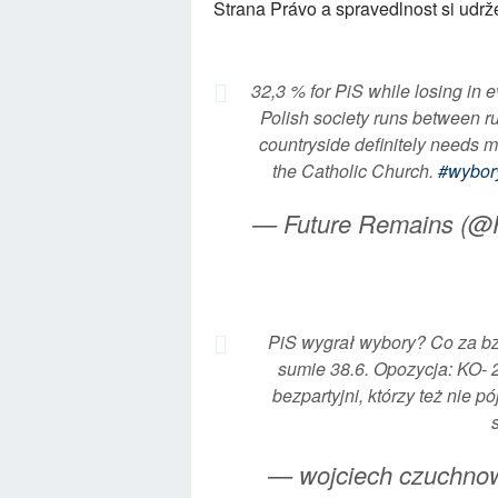
Strana Právo a spravedlnost si udr
32,3 % for PiS while losing in e
Polish society runs between r
countryside definitely needs m
the Catholic Church.
#wybor
— Future Remains (@
PiS wygrał wybory? Co za bz
sumie 38.6. Opozycja: KO- 
bezpartyjni, którzy też nie p
— wojciech czuchno