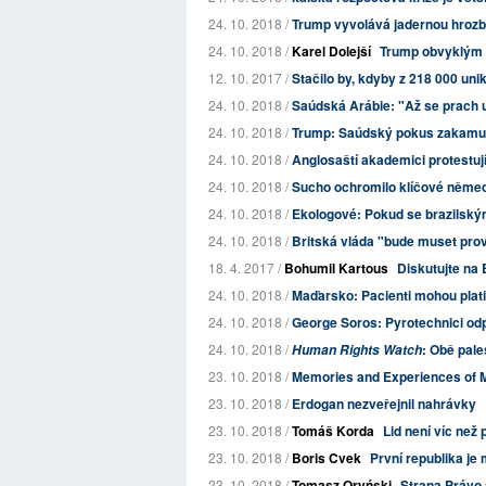
24. 10. 2018 /
Trump vyvolává jadernou hrozbo
24. 10. 2018 /
Karel Dolejší
Trump obvyklým "
12. 10. 2017 /
Stačilo by, kdyby z 218 000 uni
24. 10. 2018 /
Saúdská Arábie: "Až se prach us
24. 10. 2018 /
Trump: Saúdský pokus zakamufl
24. 10. 2018 /
Anglosaští akademici protestují 
24. 10. 2018 /
Sucho ochromilo klíčové němec
24. 10. 2018 /
Ekologové: Pokud se brazilský
24. 10. 2018 /
Britská vláda "bude muset prov
18. 4. 2017 /
Bohumil Kartous
Diskutujte na 
24. 10. 2018 /
Maďarsko: Pacienti mohou platit
24. 10. 2018 /
George Soros: Pyrotechnici odp
24. 10. 2018 /
: Obě pale
Human Rights Watch
23. 10. 2018 /
Memories and Experiences of M
23. 10. 2018 /
Erdogan nezveřejnil nahrávky
23. 10. 2018 /
Tomáš Korda
Lid není víc než 
23. 10. 2018 /
Boris Cvek
První republika je 
23. 10. 2018 /
Tomasz Oryński
Strana Právo a