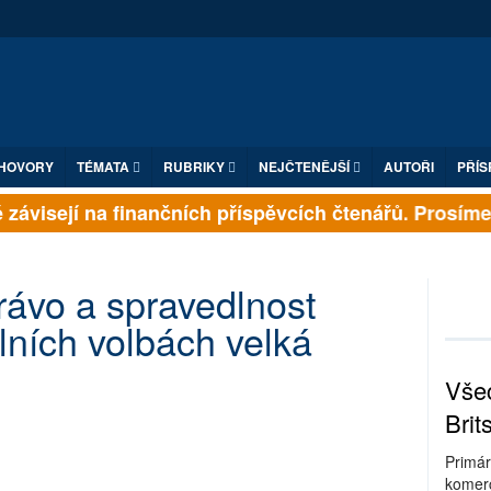
HOVORY
TÉMATA
RUBRIKY
NEJČTENĚJŠÍ
AUTOŘI
PŘÍS
závisejí na finančních příspěvcích čtenářů. Prosíme, p
rávo a spravedlnost
lních volbách velká
Všec
Brit
Primár
komerc