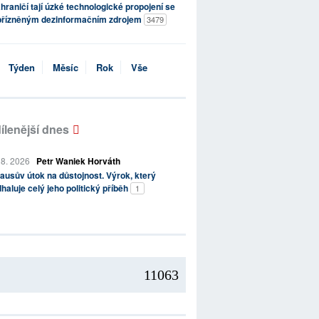
hraničí tají úzké technologické propojení se
přízněným dezinformačním zdrojem
3479
Týden
Měsíc
Rok
Vše
ílenější dnes
 8. 2026
Petr Waniek Horváth
ausův útok na důstojnost. Výrok, který
haluje celý jeho politický příběh
1
11063