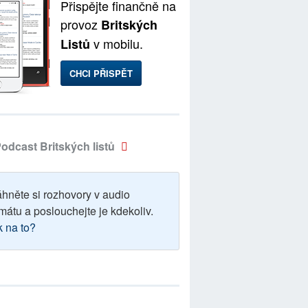
Přispějte finančně na
provoz
Britských
v mobilu.
Listů
CHCI PŘISPĚT
odcast Britských listů
áhněte si rozhovory v audio
mátu a poslouchejte je kdekoliv.
k na to?