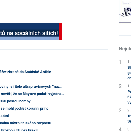
Nejčt
1.
Sh
ážet zbraně do Saúdské Arábie
go
do
1.
viny: šiřitele ultrapravicových "náz...
Po
 nevěří, že se Mayové podaří vyjedna...
67
oslal poštou bomby
v
e mohl podílet korunní princ
2.
stání
Tr
S
mítla návrh italského rozpočtu
3.
ší hrozbou EU než brexit