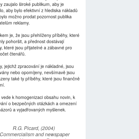
by zaujalo široké publikum, aby je
lo, aby bylo efektivní z hlediska nákladů
bylo možno prodat pozornost publika
telům reklamy.
kem je, že jsou přehlíženy příběhy, které
ly pohoršit, a přednost dostávají
y, které jsou přijatelné a zábavné pro
počet čtenářů.
y, jejichž zpracování je nákladné, jsou
vány nebo opomíjeny, nevšímavě jsou
zeny také ty příběhy, které jsou finančně
ní.
 vede k homogenizaci obsahu novin, k
vání o bezpečných otázkách a omezení
názorů a vyjadřovaných myšlenek.
R.G. Picard, (2004)
“Commercialism and newspaper