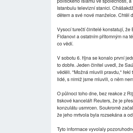
politického islámu ve společnosti, 
Istanbulu televizní stanici. Chášakd
dětem a své nové manželce. Chtěl d
Vysocí turečtí činitelé konstatují, ž
Fidanovi a ostatním přítomným na té
co vědí.
V sobotu 6. října se konalo první j
to dobře. Jeden činitel uvedl, že Saú
věděli. "Možná mluvili pravdu," řekl t
lidé, s nimiž jsme mluvili, o něm ne
O půlnoci toho dne, bez reakce z Ri
tiskové kanceláři Reuters, že je př
konzulátu usmrcen. Soukromě začali t
že jeho mrtvola byla rozsekána a o
Tyto informace vyvolaly pozoruhodno