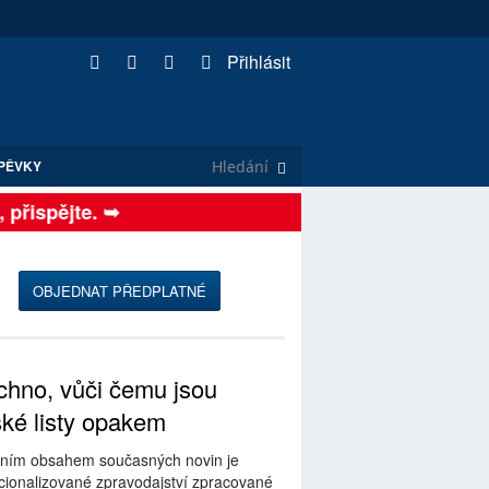
Přihlásit
PĚVKY
řispějte. ➥
OBJEDNAT PŘEDPLATNÉ
hno, vůči čemu jsou
ské listy opakem
ním obsahem současných novin je
ionalizované zpravodajství zpracované