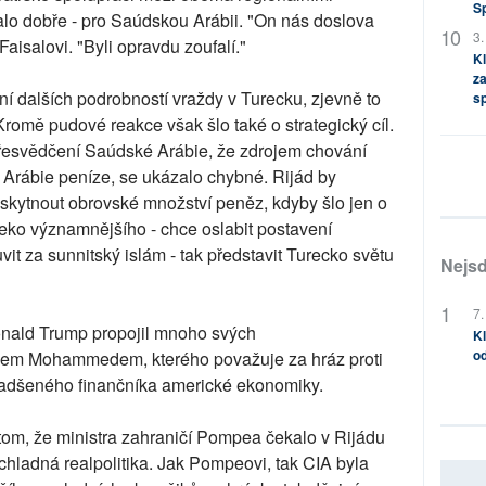
S
alo dobře - pro Saúdskou Arábii. "On nás doslova
3.
Faisalovi. "Byli opravdu zoufalí."
Kl
za
 dalších podrobností vraždy v Turecku, zjevně to
s
Kromě pudové reakce však šlo také o strategický cíl.
řesvědčení Saúdské Arábie, že zdrojem chování
 Arábie peníze, se ukázalo chybné. Rijád by
kytnout obrovské množství peněz, kdyby šlo jen o
leko významnějšího - chce oslabit postavení
vit za sunnitský islám - tak představit Turecko světu
Nejsd
7.
onald Trump propojil mnoho svých
Kl
od
ncem Mohammedem, kterého považuje za hráz proti
 nadšeného finančníka americké ekonomiky.
 tom, že ministra zahraničí Pompea čekalo v Rijádu
chladná realpolitika. Jak Pompeovi, tak CIA byla