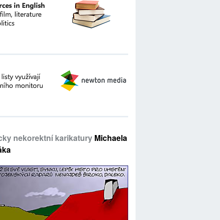
icky nekorektní karikatury
Michaela
áka