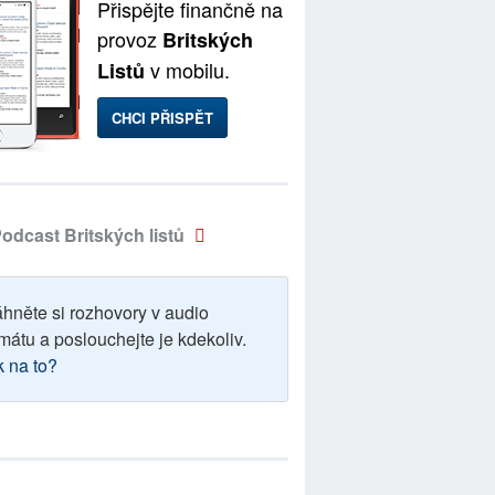
Přispějte finančně na
provoz
Britských
v mobilu.
Listů
CHCI PŘISPĚT
odcast Britských listů
áhněte si rozhovory v audio
mátu a poslouchejte je kdekoliv.
k na to?