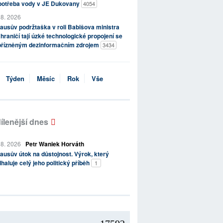
potřeba vody v JE Dukovany
4054
 8. 2026
ausův podržtaška v roli Babišova ministra
hraničí tají úzké technologické propojení se
přízněným dezinformačním zdrojem
3434
Týden
Měsíc
Rok
Vše
ílenější dnes
 8. 2026
Petr Waniek Horváth
ausův útok na důstojnost. Výrok, který
haluje celý jeho politický příběh
1