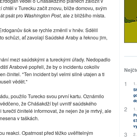
a Erdogan věděl o Chášakdžího plánech založit v
ží chtěl v Turecku začít znovu, blíže domovu, svým
át psát pro
Washington Post
, ale z bližšího místa.
e Erdoganův šok se rychle změnil v hněv. Sdělil
to schůzi, ať zavolají Saúdské Araby a řeknou jim,
ednání mezi saúdskými a tureckými úřady. Nedopadlo
dští Arabové popřeli, že by o incidentu cokoliv
Nejčt
en činitel. "Ten incident byl velmi silně utajen a ti
museli vědět."
1.
Sh
go
jádu, použilo Turecko svou první kartu. Oznámilo
do
esvědčeno, že Chášakdží byl uvnitř saúdského
1.
urečtí činitelé informovat, že nejen že je mrtvý, ale
Po
dnesena v taškách.
67
v
u reakci. Opatrnost před těžko uvěřitelným
2.