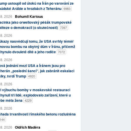
ump ustoupil od útoků na Írán po varování ze
aúdské Arábie a hrozbách z Teheránu
9983
 8. 2026
Bohumil Kartous
acinka jako orwellovský pěšák trumpovské
titeze o demokracii (o skutečnosti)
7397
 8. 2026
kazy nasvědčují tomu, že USA svrhly téměř
novou bombu na obytný dům v Íránu, přičemž
hynulo dvouleté dítě a jeho rodiče
7072
 8. 2026
vá jednání mezi USA a Íránem jsou pro
herán „poslední šancí“, jak zabránit eskalaci
lky, tvrdí Trump
4920
 8. 2026
ři výbuchu bomby v moskevské restauraci
hynuli tři lidé; explodovalo zařízení, které u
ebe měla žena
4229
 8. 2026
hada trvanlivosti římského betonu rozluštěna
144
 8. 2026
Oldřich Maděra