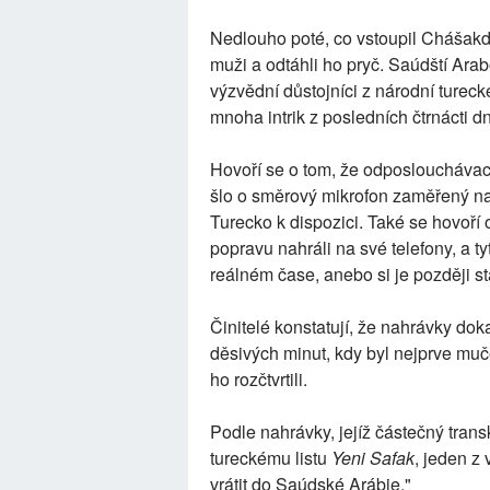
Nedlouho poté, co vstoupil Chášakdž
muži a odtáhli ho pryč. Saúdští Arab
výzvědní důstojníci z národní tureck
mnoha intrik z posledních čtrnácti d
Hovoří se o tom, že odposlouchávac
šlo o směrový mikrofon zaměřený na 
Turecko k dispozici. Také se hovoří
popravu nahráli na své telefony, a t
reálném čase, anebo si je později st
Činitelé konstatují, že nahrávky d
děsivých minut, kdy byl nejprve muč
ho rozčtvrtili.
Podle nahrávky, jejíž částečný tran
tureckému listu
Yeni Safak
, jeden z 
vrátit do Saúdské Arábie."