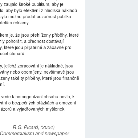
by zaujalo široké publikum, aby je
lo, aby bylo efektivní z hlediska nákladů
bylo možno prodat pozornost publika
telům reklamy.
kem je, že jsou přehlíženy příběhy, které
ly pohoršit, a přednost dostávají
y, které jsou přijatelné a zábavné pro
počet čtenářů.
y, jejichž zpracování je nákladné, jsou
vány nebo opomíjeny, nevšímavě jsou
zeny také ty příběhy, které jsou finančně
ní.
 vede k homogenizaci obsahu novin, k
vání o bezpečných otázkách a omezení
názorů a vyjadřovaných myšlenek.
R.G. Picard, (2004)
“Commercialism and newspaper