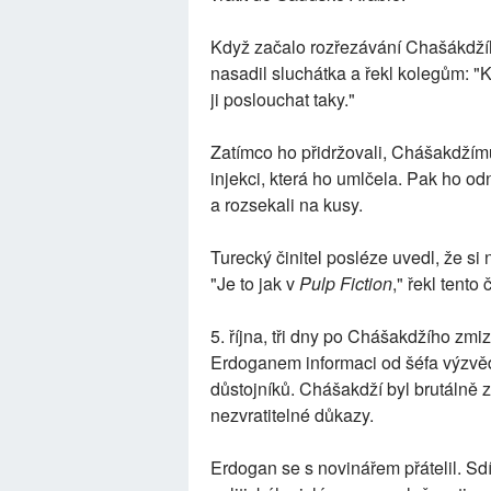
Když začalo rozřezávání Chašákdžího,
nasadil sluchátka a řekl kolegům: "
ji poslouchat taky."
Zatímco ho přidržovali, Chášakdžímu
injekci, která ho umlčela. Pak ho odne
a rozsekali na kusy.
Turecký činitel posléze uvedl, že si 
"Je to jak v
Pulp Fiction
," řekl tento
5. října, tři dny po Chášakdžího zmi
Erdoganem informaci od šéfa výzv
důstojníků. Chášakdží byl brutálně 
nezvratitelné důkazy.
Erdogan se s novinářem přátelil. Sdí