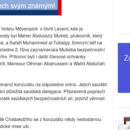
 hotelu Mövenpick v čtvrti Levent, kde je
osty byl Maher Abdulaziz Mutreb, plukovník, který
nce, a Salah Muhammed al-Tubaigy, forenzní šéf na
poledne 2. října zaznamenala Mutreba bezpečnostní
řím. Přítomni byli i další členové ochranky
Arifi, Mansour Othman Abahussein a Walid Abdullah
stnanci konzulátu na odpoledne volno. Jejich saúdští
ednání důležitá saúdská delegace. Připravená popravčí
dnotek saúdských bezpečnostních sil, jejichž věrnost
aždě Chášakdžího se z konzulátu nikdy nedostanou.
tické mise uši.