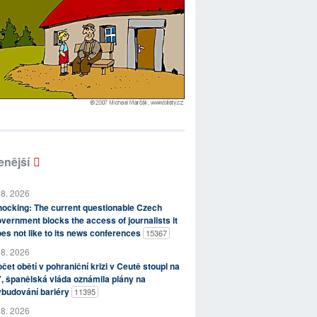
enější
 8. 2026
ocking: The current questionable Czech
vernment blocks the access of journalists it
es not like to its news conferences
15367
 8. 2026
čet obětí v pohraniční krizi v Ceutě stoupl na
, španělská vláda oznámila plány na
ybudování bariéry
11395
 8. 2026