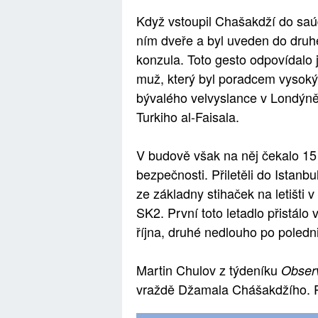
Když vstoupil Chašakdží do saú
ním dveře a byl uveden do druh
konzula. Toto gesto odpovídalo j
muž, který byl poradcem vysoký
bývalého velvyslance v Londýně
Turkiho al-Faisala.
V budově však na něj čekalo 15
bezpečnosti. Přiletěli do Istan
ze základny stihaček na letišti
SK2. První toto letadlo přistálo 
října, druhé nedlouho po poledni
Martin Chulov z týdeníku
Obser
vraždě Džamala Chášakdžího. 