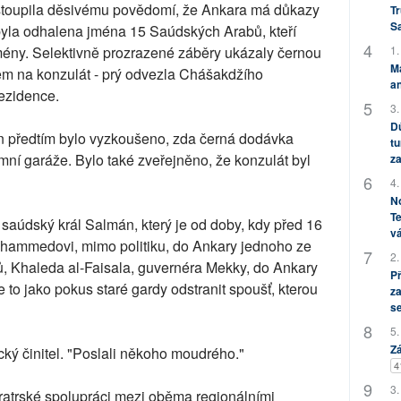
stoupila děsivému povědomí, že Ankara má důkazy
Tr
S
o byla odhalena jména 15 Saúdských Arabů, kteří
1.
jmény. Selektivně prozrazené záběry ukázaly černou
M
 na konzulát - prý odvezla Chášakdžího
an
ezidence.
3.
Dů
en předtím bylo vyzkoušeno, zda černá dodávka
tu
í garáže. Bylo také zveřejněno, že konzulát byl
za
4.
No
Te
 saúdský král Salmán, který je od doby, kdy před 16
vá
hammedovi, mimo politiku, do Ankary jednoho ze
2.
, Khaleda al-Faisala, guvernéra Mekky, do Ankary
P
to jako pokus staré gardy odstranit spoušť, kterou
za
s
5.
Zá
recký činitel. "Poslali někoho moudrého."
4
3.
 bratrské spolupráci mezi oběma regionálními