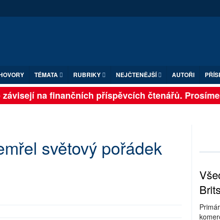
HOVORY
TÉMATA
RUBRIKY
NEJČTENĚJŠÍ
AUTOŘI
PŘÍS
ávisejí na finančních příspěvcích čtenářů. Prosíme, p
mřel světový pořádek
Všec
Brit
Primár
komerc