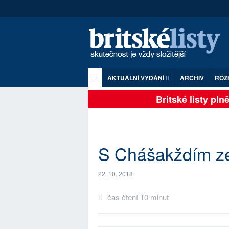
AKTUÁLNÍ VYDÁNÍ
ARCHIV
ROZ
Britské listy plně z
S Chášakždím ze
22. 10. 2018
čas čtení 10 minut