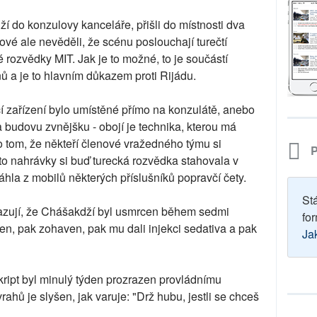
í do konzulovy kanceláře, přišli do místnosti dva
ové ale nevěděli, že scénu poslouchají turečtí
é rozvědky MIT. Jak je to možné, to je součástí
nů a je to hlavním důkazem proti Rijádu.
í zařízení bylo umístěné přímo na konzulátě, anebo
budovu zvnějšku - obojí je technika, kterou má
 o tom, že někteří členové vražedného týmu si
P
yto nahrávky si buď turecká rozvědka stahovala v
áhla z mobilů některých příslušníků popravčí čety.
St
okazují, že Chášakdží byl usmrcen během sedmi
for
en, pak zohaven, pak mu dali injekci sedativa a pak
Ja
skript byl minulý týden prozrazen provládnímu
vrahů je slyšen, jak varuje: "Drž hubu, jestli se chceš