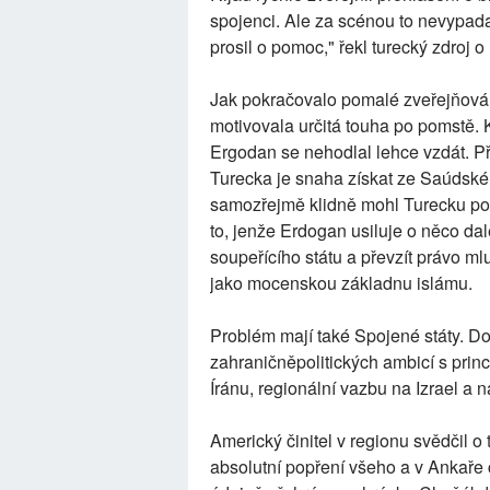
spojenci. Ale za scénou to nevypad
prosil o pomoc," řekl turecký zdroj o 
Jak pokračovalo pomalé zveřejňování
motivovala určitá touha po pomstě. 
Ergodan se nehodlal lehce vzdát. P
Turecka je snaha získat ze Saúdské
samozřejmě klidně mohl Turecku pos
to, jenže Erdogan usiluje o něco da
soupeřícího státu a převzít právo mlu
jako mocenskou základnu islámu.
Problém mají také Spojené státy. D
zahraničněpolitických ambicí s pri
Íránu, regionální vazbu na Izrael a
Americký činitel v regionu svědčil o
absolutní popření všeho a v Ankaře 