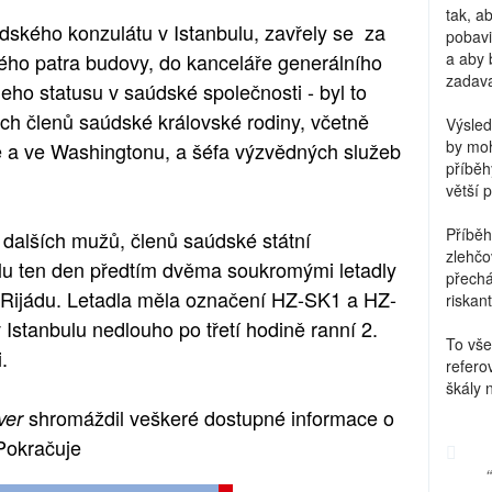
tak, a
dského konzulátu v Istanbulu, zavřely se za
pobavi
ého patra budovy, do kanceláře generálního
a aby 
zadava
eho statusu v saúdské společnosti - byl to
ch členů saúdské královské rodiny, včetně
Výsled
by moh
 a ve Washingtonu, a šéfa výzvědných služeb
příběh
větší 
Příběh
 dalších mužů, členů saúdské státní
zlehčo
bulu ten den předtím dvěma soukromými letadly
přechá
 v Rijádu. Letadla měla označení HZ-SK1 a HZ-
riskant
v Istanbulu nedlouho po třetí hodině ranní 2.
To vše
.
refero
škály 
shromáždil veškeré dostupné informace o
ver
Pokračuje