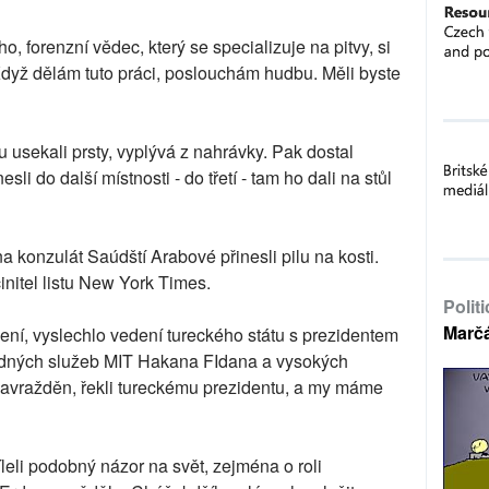
 forenzní vědec, který se specializuje na pitvy, si
Když dělám tuto práci, poslouchám hudbu. Měli byste
 usekali prsty, vyplývá z nahrávky. Pak dostal
sli do další místnosti - do třetí - tam ho dali na stůl
na konzulát Saúdští Arabové přinesli pilu na kosti.
 činitel listu New York Times.
Polit
Marč
zení, vyslechlo vedení tureckého státu s prezidentem
ědných služeb MIT Hakana FIdana a vysokých
zavražděn, řekli tureckému prezidentu, a my máme
leli podobný názor na svět, zejména o roli