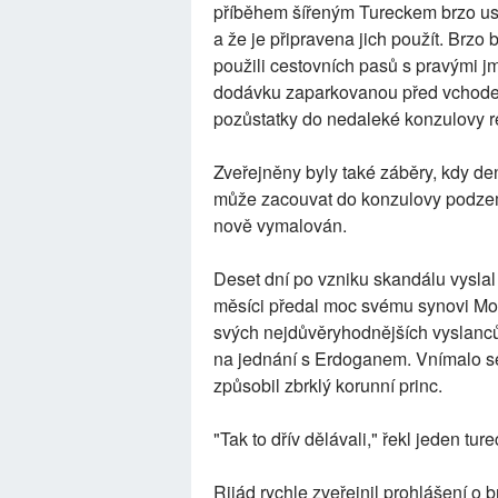
příběhem šířeným Tureckem brzo u
a že je připravena jich použít. Brz
použili cestovních pasů s pravými 
dodávku zaparkovanou před vchodem
pozůstatky do nedaleké konzulovy r
Zveřejněny byly také záběry, kdy d
může zacouvat do konzulovy podzemn
nově vymalován.
Deset dní po vzniku skandálu vyslal
měsíci předal moc svému synovi Mo
svých nejdůvěryhodnějších vyslanců
na jednání s Erdoganem. Vnímalo se 
způsobil zbrklý korunní princ.
"Tak to dřív dělávali," řekl jeden tu
Rijád rychle zveřejnil prohlášení o