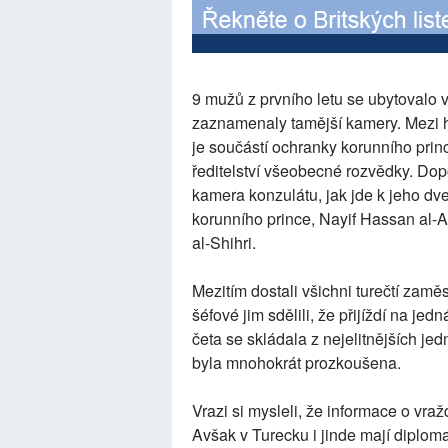
9 mužů z prvního letu se ubytovalo v
zaznamenaly tamější kamery. Mezi h
je součástí ochranky korunního pri
ředitelství všeobecné rozvědky. Do
kamera konzulátu, jak jde k jeho dve
korunního prince, Nayif Hassan al-
al-Shihri.
Mezitím dostali všichni turečtí zamě
šéfové jim sdělili, že přijíždí na j
četa se skládala z nejelitnějších je
byla mnohokrát prozkoušena.
Vrazi si mysleli, že informace o vr
Avšak v Turecku i jinde mají diploma