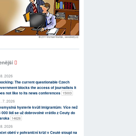
enější
 8. 2026
ocking: The current questionable Czech
vernment blocks the access of journalists it
es not like to its news conferences
15003
. 7. 2026
smyslná hysterie kvůli imigrantům: Více než
 000 lidí se už dobrovolně vrátilo z Ceuty do
aroka
14626
 8. 2026
čet obětí v pohraniční krizi v Ceutě stoupl na