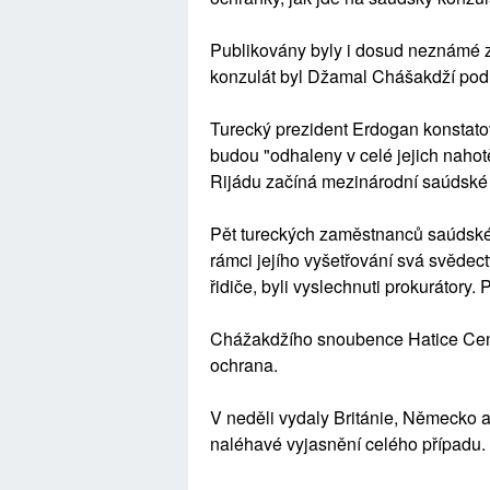
Publikovány byly i dosud neznámé zá
konzulát byl Džamal Chášakdží pod
Turecký prezident Erdogan konstat
budou "odhaleny v celé jejich nahotě
Rijádu začíná mezinárodní saúdské i
Pět tureckých zaměstnanců saúdského
rámci jejího vyšetřování svá svědec
řidiče, byli vyslechnuti prokurátory
Chážakdžího snoubence Hatice Cengi
ochrana.
V neděli vydaly Británie, Německo 
naléhavé vyjasnění celého případu.