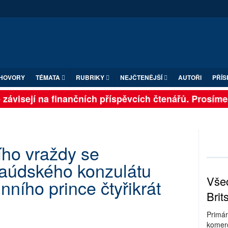
HOVORY
TÉMATA
RUBRIKY
NEJČTENĚJŠÍ
AUTOŘI
PŘÍS
 závisejí na finančních příspěvcích čtenářů. Prosíme, 
ho vraždy se
saúdského konzulátu
Všec
nního prince čtyřikrát
Brit
Primár
komerc