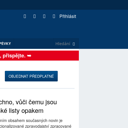
Přihlásit
PĚVKY
přispějte. ➥
OBJEDNAT PŘEDPLATNÉ
hno, vůči čemu jsou
ské listy opakem
ním obsahem současných novin je
ionalizované zpravodajství zpracované