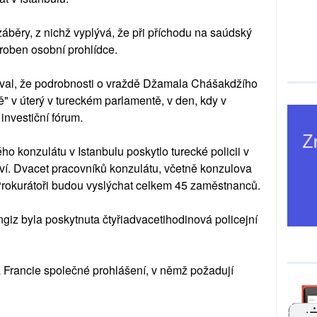
běry, z nichž vyplývá, že při příchodu na saúdský
roben osobní prohlídce.
oval, že podrobnosti o vraždě Džamala Chášakdžího
" v úterý v tureckém parlamentě, v den, kdy v
nvestiční fórum.
 konzulátu v Istanbulu poskytlo turecké policii v
tví. Dvacet pracovníků konzulátu, včetně konzulova
. Prokurátoři budou vyslýchat celkem 45 zaměstnanců.
z byla poskytnuta čtyřiadvacetihodinová policejní
a Francie společné prohlášení, v němž požadují