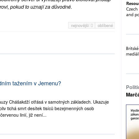
rovi, pokud to uznají za důvodné.
nejnovější
oblíbené
dním tažením v Jemenu?
Polit
Marč
kauzy Chášakdží otřásá v samotných základech. Ukazuje
oliv tichá smrt desítek tisíců bezejmenných osob
rvenou linií, již není...