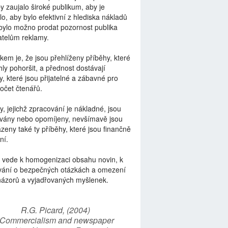
by zaujalo široké publikum, aby je
lo, aby bylo efektivní z hlediska nákladů
bylo možno prodat pozornost publika
telům reklamy.
kem je, že jsou přehlíženy příběhy, které
ly pohoršit, a přednost dostávají
y, které jsou přijatelné a zábavné pro
počet čtenářů.
y, jejichž zpracování je nákladné, jsou
vány nebo opomíjeny, nevšímavě jsou
zeny také ty příběhy, které jsou finančně
ní.
 vede k homogenizaci obsahu novin, k
vání o bezpečných otázkách a omezení
názorů a vyjadřovaných myšlenek.
R.G. Picard, (2004)
“Commercialism and newspaper