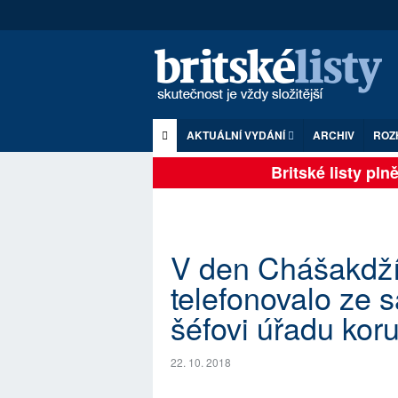
AKTUÁLNÍ VYDÁNÍ
ARCHIV
ROZ
Britské listy plně
V den Chášakdží
telefonovalo ze 
šéfovi úřadu koru
22. 10. 2018