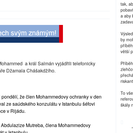
tak, a
pobavi
a aby 
zadava
Výsled
by moh
příběh
větší 
Mohammed a král Salmán vyjádřili telefonicky
Příběh
zlehčo
náře Džamala Chášakdžího.
přechá
riskant
To vše
l v pondělí, že člen Mohammedovy ochranky v den
refero
val ze saúdského konzulátu v Istanbulu šéfovi
škály 
ce v Rijádu.
ra Abdulazize Mutreba, člena Mohammedovy
t v Istanbulu.