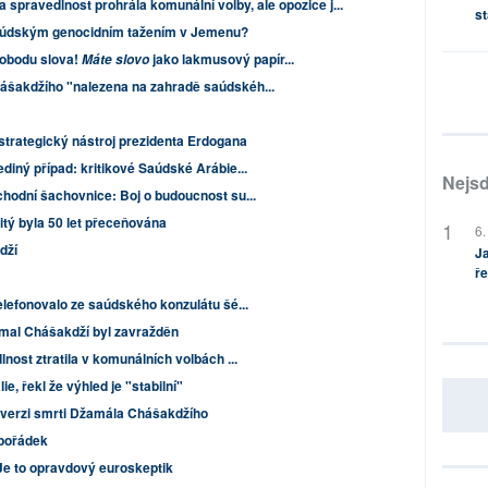
 spravedlnost prohrála komunální volby, ale opozice j...
st
údským genocidním tažením v Jemenu?
vobodu slova!
jako lakmusový papír...
Máte slovo
šakdžího "nalezena na zahradě saúdskéh...
strategický nástroj prezidenta Erdogana
diný případ: kritikové Saúdské Arábie...
Nejsd
hodní šachovnice: Boj o budoucnost su...
itý byla 50 let přeceňována
6.
dží
Ja
ře
lefonovalo ze saúdského konzulátu šé...
amal Chášakdží byl zavražděn
nost ztratila v komunálních volbách ...
lie, řekl že výhled je "stabilní"
u verzi smrti Džamála Chášakdžího
pořádek
e to opravdový euroskeptik