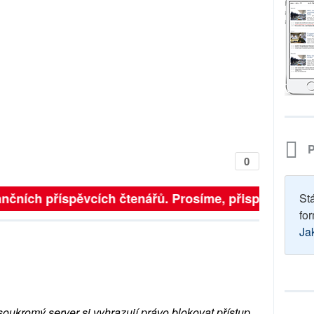
P
0
ančních příspěvcích čtenářů. Prosíme, přispějte. ➥
St
for
Ja
soukromý server si vyhrazují právo blokovat přístup