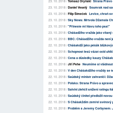
23. 10. 2018 /
Tomasz Oryński
Strana Právo a
23. 10. 2018 /
Daniel Veselý
Soumrak nad sa
23. 10. 2018 /
Filip Šimeček
Levice, chraň s
23. 10. 2018 /
Sky News: Mrtvola Džamala Chá
23. 10. 2018 /
"Přineste mi hlavu toho psa!"
23. 10. 2018 /
Chášadžího vražda jako vítaný 
23. 10. 2018 /
BBC: Chášadžího vražda není je
22. 10. 2018 /
Chášakdží jako pěšák blízkovýc
22. 10. 2018 /
Schopnost lesů vázat oxid uhlič
22. 10. 2018 /
Cena a důsledky kauzy Chášak
22. 10. 2018 /
Jiří Pehe
Neumíme si vládnout
22. 10. 2018 /
V den Chášakdžího vraždy se te
22. 10. 2018 /
Saúdský ministr zahraničí: Dž
22. 10. 2018 /
Polsko: Strana Právo a spravedl
22. 10. 2018 /
Salvini zlehčil snížení ratingu Itá
22. 10. 2018 /
Saúdský činitel předložil novo
22. 10. 2018 /
S Chášakždím zemřel světový 
22. 10. 2018 /
Problém s Jeremy Corbynem: J