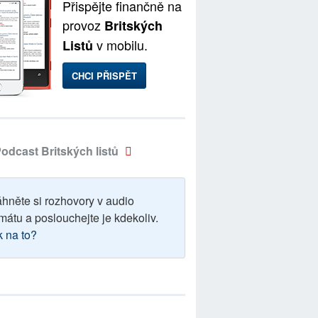
Přispějte finančně na
provoz
Britských
v mobilu.
Listů
CHCI PŘISPĚT
odcast Britských listů
áhněte si rozhovory v audio
mátu a poslouchejte je kdekoliv.
k na to?