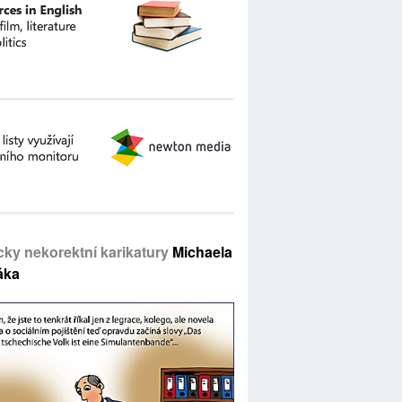
icky nekorektní karikatury
Michaela
áka