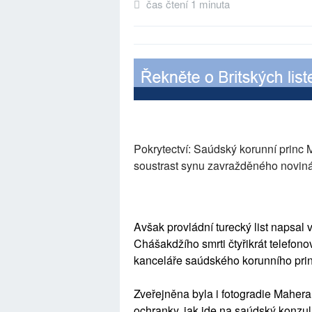
čas čtení 1 minuta
Pokrytectví: Saúdský korunní princ 
soustrast synu zavražděného novi
Avšak provládní turecký list napsa
Chášakdžího smrti čtyřikrát telefono
kanceláře saúdského korunního prin
Zveřejněna byla i fotogradie Mahe
ochranky, jak jde na saúdský konzulá