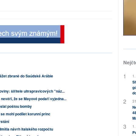
Nejčt
ážet zbraně do Saúdské Arábie
1.
Sh
go
viny: šiřitele ultrapravicových "náz...
do
 nevěří, že se Mayové podaří vyjedna...
31
oslal poštou bomby
Ne
48
e mohl podílet korunní princ
M
stání
1.
mítla návrh italského rozpočtu
Po