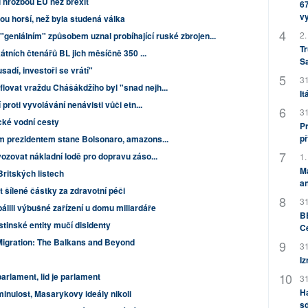
ší hrozbou EU než brexit
67
v
u horší, než byla studená válka
2.
geniálním" způsobem uznal probíhající ruské zbrojen...
Tr
kátních čtenářů BL jich měsíčně 350 ...
S
adí, investoři se vrátí"
31
ovat vraždu Chášákdžího byl "snad nejh...
It
proti vyvolávání nenávisti vůči etn...
31
ké vodní cesty
Pr
př
m prezidentem stane Bolsonaro, amazons...
ozovat nákladní lodě pro dopravu záso...
1.
M
Britských listech
an
 šílené částky za zdravotní péči
31
álili výbušné zařízení u domu miliardáře
BB
stinské entity mučí disidenty
C
igration: The Balkans and Beyond
31
Iz
parlament, lid je parlament
31
H
minulost, Masarykovy ideály nikoli
sd