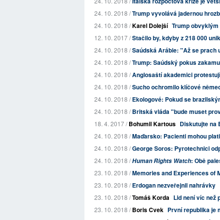
24. 10. 2018 /
Italská rozpočtová krize je vět
24. 10. 2018 /
Trump vyvolává jadernou hrozbo
24. 10. 2018 /
Karel Dolejší
Trump obvyklým "
12. 10. 2017 /
Stačilo by, kdyby z 218 000 uni
24. 10. 2018 /
Saúdská Arábie: "Až se prach us
24. 10. 2018 /
Trump: Saúdský pokus zakamufl
24. 10. 2018 /
Anglosaští akademici protestují 
24. 10. 2018 /
Sucho ochromilo klíčové němec
24. 10. 2018 /
Ekologové: Pokud se brazilský
24. 10. 2018 /
Britská vláda "bude muset prov
18. 4. 2017 /
Bohumil Kartous
Diskutujte na 
24. 10. 2018 /
Maďarsko: Pacienti mohou platit
24. 10. 2018 /
George Soros: Pyrotechnici odp
24. 10. 2018 /
: Obě pale
Human Rights Watch
23. 10. 2018 /
Memories and Experiences of M
23. 10. 2018 /
Erdogan nezveřejnil nahrávky
23. 10. 2018 /
Tomáš Korda
Lid není víc než 
23. 10. 2018 /
Boris Cvek
První republika je 