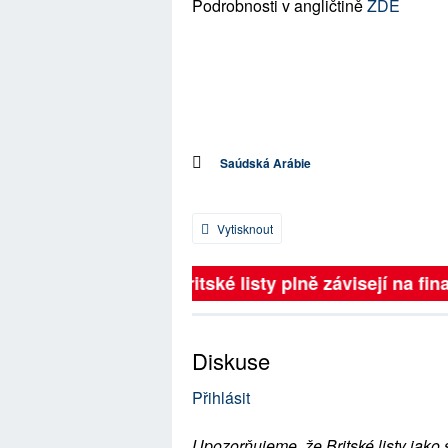
Podrobnosti v angličtině
ZDE
Saúdská Arábie
Vytisknout
Britské listy plně závisejí na fin
Diskuse
Přihlásit
Upozorňujeme, že Britské listy jako 