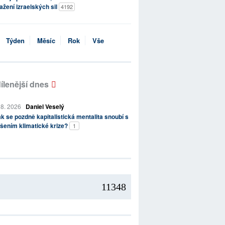
ažení izraelských sil
4192
Týden
Měsíc
Rok
Vše
ílenější dnes
 8. 2026
Daniel Veselý
k se pozdně kapitalistická mentalita snoubí s
šením klimatické krize?
1
11348