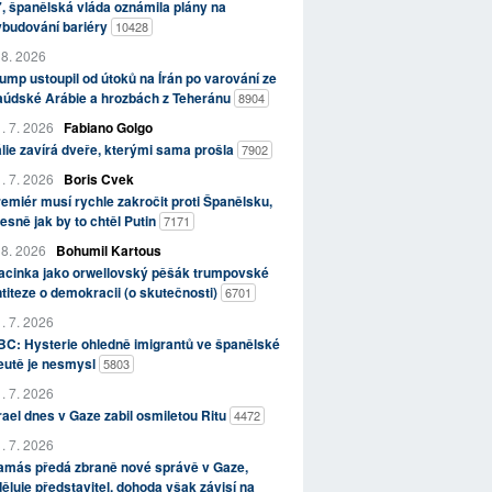
, španělská vláda oznámila plány na
ybudování bariéry
10428
 8. 2026
ump ustoupil od útoků na Írán po varování ze
aúdské Arábie a hrozbách z Teheránu
8904
. 7. 2026
Fabiano Golgo
álie zavírá dveře, kterými sama prošla
7902
. 7. 2026
Boris Cvek
emiér musí rychle zakročit proti Španělsku,
esně jak by to chtěl Putin
7171
 8. 2026
Bohumil Kartous
acinka jako orwellovský pěšák trumpovské
titeze o demokracii (o skutečnosti)
6701
. 7. 2026
C: Hysterie ohledně imigrantů ve španělské
eutě je nesmysl
5803
. 7. 2026
rael dnes v Gaze zabil osmiletou Ritu
4472
. 7. 2026
amás předá zbraně nové správě v Gaze,
ěluje představitel, dohoda však závisí na