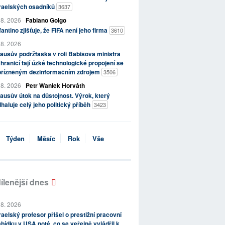
zraelských osadníků
3637
 8. 2026
Fabiano Golgo
fantino zjišťuje, že FIFA není jeho firma
3610
 8. 2026
ausův podržtaška v roli Babišova ministra
hraničí tají úzké technologické propojení se
přízněným dezinformačním zdrojem
3506
 8. 2026
Petr Waniek Horváth
ausův útok na důstojnost. Výrok, který
haluje celý jeho politický příběh
3423
Týden
Měsíc
Rok
Vše
ílenější dnes
 8. 2026
raelský profesor přišel o prestižní pracovní
bídku v USA poté, co se veřejně vyjádřil k