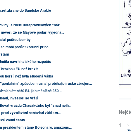
ážet zbraně do Saúdské Arábie
viny: šiřitele ultrapravicových "náz...
 nevěří, že se Mayové podaří vyjedna...
oslal poštou bomby
e mohl podílet korunní princ
stání
mítla návrh italského rozpočtu
ší hrozbou EU než brexit
u horší, než byla studená válka
geniálním" způsobem uznal probíhající ruské zbrojen...
kátních čtenářů BL jich měsíčně 350 ...
adí, investoři se vrátí"
ovat vraždu Chášákdžího byl "snad nejh...
Nejčt
proti vyvolávání nenávisti vůči etn...
ké vodní cesty
2.
m prezidentem stane Bolsonaro, amazons...
Tr