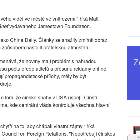
vého viděl ve městě ve vnitrozemí," říká Matt
rief
vydávaného Jamestown Foundation.
jako China Daily. Články se snažily zmírnit obraz
 způsobem nastolit přátelskou atmosféru.
amenává, že noviny mají problém s náhradou
su počtu předplatitelů a přesunu reklamy online.
í propagandistické přílohy, měly by být
droje.
o tom, že čínské snahy v USA uspějí. Čínští
oma, kde centrální vláda kontroluje všechna hlavní
chytří na to, aby chápali vlastní zájmy," říká
 Council on Foreign Relations. "Nepotřebují čínskou