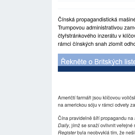
Čínská propagandistická mašiné
Trumpovou administrativou zaměř
čtyřstránkového inzerátu v klíč
rámci čínských snah zlomit odh
Američtí farmáři jsou klíčovou voli
na americkou sóju v rámci odvety za
Čína pravidelně šíří propagandu n
Daily
, jímž se snaží ovlivnit veřej
Register
byla neobvyklá tím, že nešl