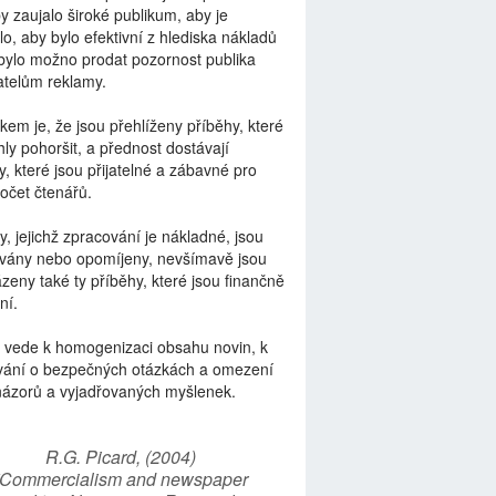
by zaujalo široké publikum, aby je
lo, aby bylo efektivní z hlediska nákladů
bylo možno prodat pozornost publika
telům reklamy.
kem je, že jsou přehlíženy příběhy, které
ly pohoršit, a přednost dostávají
y, které jsou přijatelné a zábavné pro
počet čtenářů.
y, jejichž zpracování je nákladné, jsou
vány nebo opomíjeny, nevšímavě jsou
zeny také ty příběhy, které jsou finančně
ní.
 vede k homogenizaci obsahu novin, k
vání o bezpečných otázkách a omezení
názorů a vyjadřovaných myšlenek.
R.G. Picard, (2004)
“Commercialism and newspaper