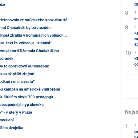
i
dží
4.
In
lefonovalo ze saúdského konzulátu šé...
3.
amal Chášakdží byl zavražděn
Kl
nost ztratila v komunálních volbách ...
za
lie, řekl že výhled je "stabilní"
s
u verzi smrti Džamála Chášakdžího
7.
pořádek
Kl
od
e to opravdový euroskeptik
sou až příliš zřejmé
 odkud není návratu"
kou kampaň na americké vnitrozemí
lů. Školám chybí 700 pedagogů
ebezpečnější typ člověka
Nejsd
 - v úterý v Praze
 myšlení
7.
žího dvojníka
Iz
na