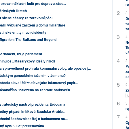
ozovat nákladní lodě pro dopravu záso...
S
Britských listech
3.
 šílené částky za zdravotní péči
Dů
tu
álili výbušné zařízení u domu miliardáře
za
stinské entity mučí disidenty
4.
igration: The Balkans and Beyond
No
Te
vá
parlament, lid je parlament
2.
minulost, Masarykovy ideály nikoli
P
 spravedlnost prohrála komunální volby, ale opozice j...
za
údským genocidním tažením v Jemenu?
s
vobodu slova!
jako lakmusový papír...
Máte slovo
5.
šakdžího "nalezena na zahradě saúdskéh...
Zá
4
3.
strategický nástroj prezidenta Erdogana
S
diný případ: kritikové Saúdské Arábie...
4.
hodní šachovnice: Boj o budoucnost su...
Op
itý byla 50 let přeceňována
Am