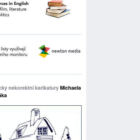
icky nekorektní karikatury
Michaela
áka