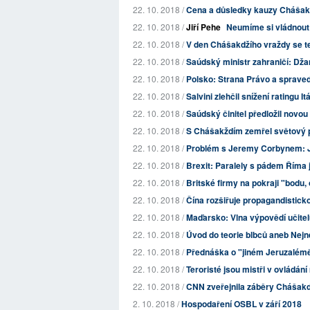
22. 10. 2018 /
Cena a důsledky kauzy Chášak
22. 10. 2018 /
Jiří Pehe
Neumíme si vládnout
22. 10. 2018 /
V den Chášakdžího vraždy se te
22. 10. 2018 /
Saúdský ministr zahraničí: Dž
22. 10. 2018 /
Polsko: Strana Právo a spravedl
22. 10. 2018 /
Salvini zlehčil snížení ratingu Itá
22. 10. 2018 /
Saúdský činitel předložil novo
22. 10. 2018 /
S Chášakždím zemřel světový 
22. 10. 2018 /
Problém s Jeremy Corbynem: J
22. 10. 2018 /
Brexit: Paralely s pádem Říma j
22. 10. 2018 /
Britské firmy na pokraji "bodu,
22. 10. 2018 /
Čína rozšiřuje propagandistic
22. 10. 2018 /
Maďarsko: Vlna výpovědí učite
22. 10. 2018 /
Úvod do teorie blbců aneb Nejn
22. 10. 2018 /
Přednáška o "jiném Jeruzalémě"
22. 10. 2018 /
Teroristé jsou mistři v ovládání
22. 10. 2018 /
CNN zveřejnila záběry Chášakd
2. 10. 2018 /
Hospodaření OSBL v září 2018