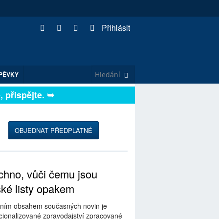
Přihlásit
PĚVKY
řispějte. ➥
OBJEDNAT PŘEDPLATNÉ
hno, vůči čemu jsou
ské listy opakem
ním obsahem současných novin je
ionalizované zpravodajství zpracované