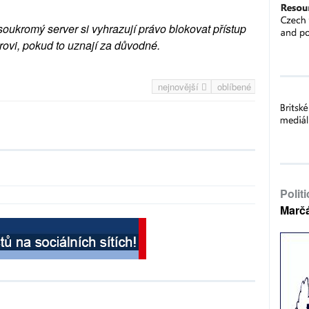
soukromý server si vyhrazují právo blokovat přístup
rovi, pokud to uznají za důvodné.
nejnovější
oblíbené
Polit
Marč