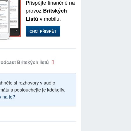
Přispějte finančně na
provoz
Britských
v mobilu.
Listů
CHCI PŘISPĚT
odcast Britských listů
áhněte si rozhovory v audio
mátu a poslouchejte je kdekoliv.
k na to?