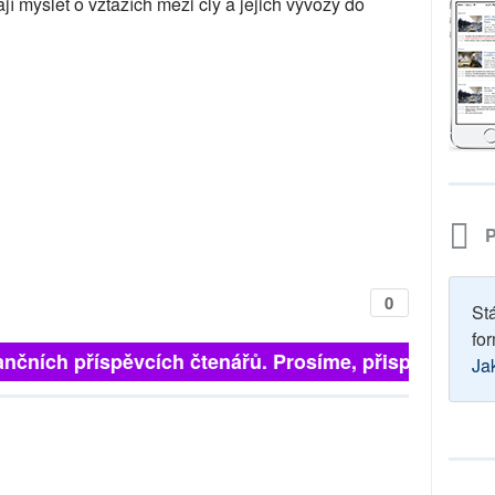
ají myslet o vztazích mezi cly a jejich vývozy do
P
0
St
for
nčních příspěvcích čtenářů. Prosíme, přispějte. ➥
Ja