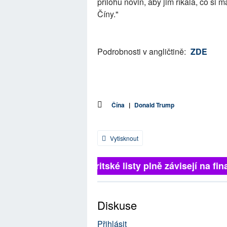
přílohu novin, aby jim říkala, co si m
Číny."
Podrobnosti v angličtině:
ZDE
Čína
|
Donald Trump
Vytisknout
Britské listy plně závisejí na fina
Diskuse
Přihlásit