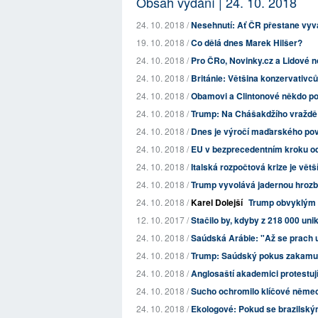
Obsah vydání | 24. 10. 2018
24. 10. 2018 /
Nesehnutí: Ať ČR přestane vyv
19. 10. 2018 /
Co dělá dnes Marek Hilšer?
24. 10. 2018 /
Pro ČRo, Novinky.cz a Lidové no
24. 10. 2018 /
Británie: Většina konzervativců
24. 10. 2018 /
Obamovi a Clintonové někdo p
24. 10. 2018 /
Trump: Na Chášakdžího vraždě s
24. 10. 2018 /
Dnes je výročí maďarského pov
24. 10. 2018 /
EU v bezprecedentním kroku od
24. 10. 2018 /
Italská rozpočtová krize je vět
24. 10. 2018 /
Trump vyvolává jadernou hrozbo
24. 10. 2018 /
Karel Dolejší
Trump obvyklým "
12. 10. 2017 /
Stačilo by, kdyby z 218 000 uni
24. 10. 2018 /
Saúdská Arábie: "Až se prach us
24. 10. 2018 /
Trump: Saúdský pokus zakamufl
24. 10. 2018 /
Anglosaští akademici protestují 
24. 10. 2018 /
Sucho ochromilo klíčové němec
24. 10. 2018 /
Ekologové: Pokud se brazilský