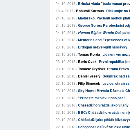
24. 10. 2018 /
Britská vláda "bude muset prov
18. 4. 2017 /
Bohumil Kartous
Diskutujte na 
24. 10. 2018 /
Maďarsko: Pacienti mohou platit
24. 10. 2018 /
George Soros: Pyrotechnici odp
24. 10. 2018 /
: Obě pale
Human Rights Watch
23. 10. 2018 /
Memories and Experiences of M
23. 10. 2018 /
Erdogan nezveřejnil nahrávky
23. 10. 2018 /
Tomáš Korda
Lid není víc než 
23. 10. 2018 /
Boris Cvek
První republika je 
23. 10. 2018 /
Tomasz Oryński
Strana Právo a
23. 10. 2018 /
Daniel Veselý
Soumrak nad sa
23. 10. 2018 /
Filip Šimeček
Levice, chraň s
23. 10. 2018 /
Sky News: Mrtvola Džamala Chá
23. 10. 2018 /
"Přineste mi hlavu toho psa!"
23. 10. 2018 /
Chášadžího vražda jako vítaný 
23. 10. 2018 /
BBC: Chášadžího vražda není je
22. 10. 2018 /
Chášakdží jako pěšák blízkovýc
22. 10. 2018 /
Schopnost lesů vázat oxid uhlič