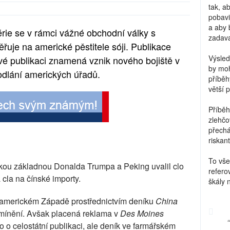
tak, a
pobavi
a aby 
rie se v rámci vážné obchodní války s
zadava
uje na americké pěstitele sóji. Publikace
Výsled
ové publikaci znamená vznik nového bojiště v
by moh
odlání amerických úřadů.
příběh
větší 
Příběh
zlehčo
přechá
riskant
To vše
čskou základnou Donalda Trumpa a Peking uvalil clo
refero
 cla na čínské importy.
škály 
a americkém Západě prostřednictvím deníku
China
né mínění. Avšak placená reklama v
Des Moines
o o celostátní publikaci, ale deník ve farmářském