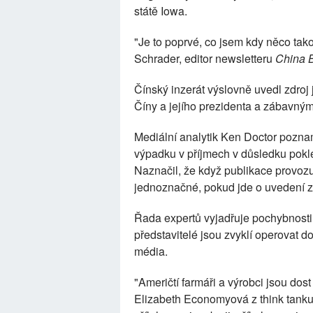
státě Iowa.
"Je to poprvé, co jsem kdy něco tako
Schrader, editor newsletteru
China B
Čínský inzerát výslovně uvedl zdroj 
Číny a jejího prezidenta a zábavným
Mediální analytik Ken Doctor pozn
výpadku v příjmech v důsledku pokle
Naznačil, že když publikace provozuj
jednoznačné, pokud jde o uvedení z
Řada expertů vyjadřuje pochybnosti 
představitelé jsou zvyklí operovat d
média.
"Američtí farmáři a výrobci jsou dost 
Elizabeth Economyová z think tanku