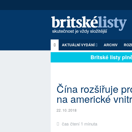
AKTUÁLNÍ VYDÁNÍ
ARCHIV
ROZ
Britské listy plně 
Čína rozšiřuje 
na americké vnit
22. 10. 2018
čas čtení 1 minuta