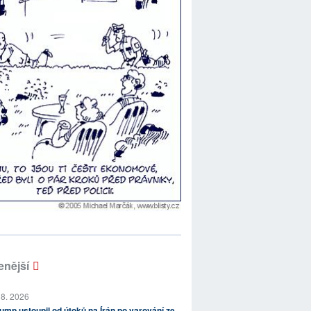
enější
 8. 2026
ump ustoupil od útoků na Írán po varování ze