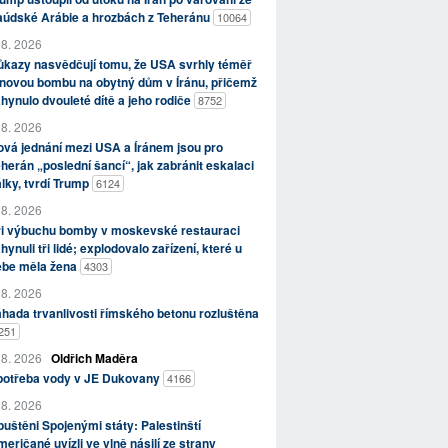
aúdské Arábie a hrozbách z Teheránu
10064
 8. 2026
kazy nasvědčují tomu, že USA svrhly téměř
novou bombu na obytný dům v Íránu, přičemž
hynulo dvouleté dítě a jeho rodiče
8752
 8. 2026
vá jednání mezi USA a Íránem jsou pro
herán „poslední šancí“, jak zabránit eskalaci
lky, tvrdí Trump
6124
 8. 2026
ři výbuchu bomby v moskevské restauraci
hynuli tři lidé; explodovalo zařízení, které u
ebe měla žena
4303
 8. 2026
hada trvanlivosti římského betonu rozluštěna
251
 8. 2026
Oldřich Maděra
potřeba vody v JE Dukovany
4166
 8. 2026
uštěni Spojenými státy: Palestinští
eričané uvízli ve vlně násilí ze strany