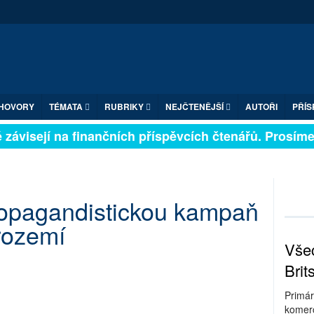
HOVORY
TÉMATA
RUBRIKY
NEJČTENĚJŠÍ
AUTOŘI
PŘÍS
závisejí na finančních příspěvcích čtenářů. Prosíme, p
propagandistickou kampaň
rozemí
Všec
Brit
Primár
komerc