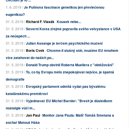
Čechům je to ...
1. 6. 2019 /
Je Putinova fascinace genetikou jen převlečenou
eugenikou?
31. 5. 2019 /
Richard F. Vlasák
Kousek nebe...
31. 5. 2019 /
Severní Korea zřejmě popravila svého velvyslance v USA
za neúspěch ...
31. 5. 2019 /
Julian Assange je terčem psychického mučení
31. 5. 2019 /
Boris Cvek
Chceme-li slušný stát, musíme EU mnohem
více zatahovat do našich po...
31. 5. 2019 /
Donald Trump obvinil Roberta Muellera z "obtěžování"
31. 5. 2019 /
To, co by Evropu mělo znepokojovat nejvíce, je špatná
demografie
31. 5. 2019 /
Evropský parlament odmítá vydat pas bývalému
katalánskému premiérovi
31. 5. 2019 /
Vyjednavač EU Michel Barnier: "Brexit je důsledkem
nostalgie vůči m...
31. 5. 2019 /
Jan Paul
Monitor Jana Paula: Malíř Tomáš Smetana a
sochař Matouš Háša