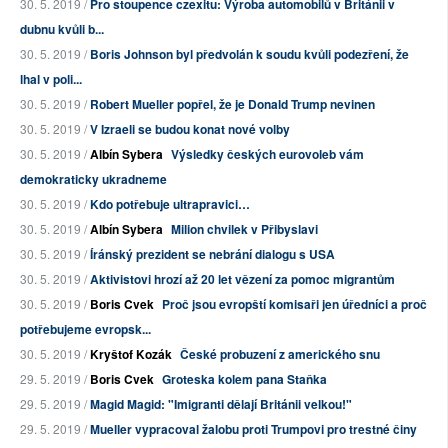
30. 5. 2019 /
Pro stoupence czexitu: Výroba automobilů v Británii v
dubnu kvůli b...
30. 5. 2019 /
Boris Johnson byl předvolán k soudu kvůli podezření, že
lhal v poli...
30. 5. 2019 /
Robert Mueller popřel, že je Donald Trump nevinen
30. 5. 2019 /
V Izraeli se budou konat nové volby
30. 5. 2019 /
Albín Sybera
Výsledky českých eurovoleb vám
demokraticky ukradneme
30. 5. 2019 /
Kdo potřebuje ultrapravici…
30. 5. 2019 /
Albín Sybera
Milion chvilek v Přibyslavi
30. 5. 2019 /
Íránský prezident se nebrání dialogu s USA
30. 5. 2019 /
Aktivistovi hrozí až 20 let vězení za pomoc migrantům
30. 5. 2019 /
Boris Cvek
Proč jsou evropští komisaři jen úředníci a proč
potřebujeme evropsk...
30. 5. 2019 /
Kryštof Kozák
České probuzení z amerického snu
29. 5. 2019 /
Boris Cvek
Groteska kolem pana Staňka
29. 5. 2019 /
Magid Magid: "Imigranti dělají Británii velkou!"
29. 5. 2019 /
Mueller vypracoval žalobu proti Trumpovi pro trestné činy