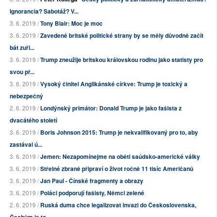
Ignorancia? Sabotáž? V...
3. 6. 2019 /
Tony Blair: Moc je moc
3. 6. 2019 /
Zavedené britské politické strany by se měly důvodně začít
bát zuři...
3. 6. 2019 /
Trump zneužije britskou královskou rodinu jako statisty pro
svou př...
3. 6. 2019 /
Vysoký činitel Anglikánské církve: Trump je toxický a
nebezpečný
2. 6. 2019 /
Londýnský primátor: Donald Trump je jako fašista z
dvacátého století
3. 6. 2019 /
Boris Johnson 2015: Trump je nekvalifikovaný pro to, aby
zastával ú...
3. 6. 2019 /
Jemen: Nezapomínejme na oběti saúdsko-americké války
3. 6. 2019 /
Střelné zbraně připraví o život ročně 11 tisíc Američanů
3. 6. 2019 /
Jan Paul - Čínské fragmenty a obrazy
3. 6. 2019 /
Poláci podporují fašisty, Němci zelené
2. 6. 2019 /
Ruská duma chce legalizovat invazi do Československa,