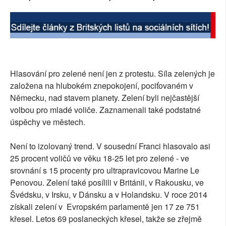
Hlasování pro zelené není jen z protestu. Síla zelených je
založena na hlubokém znepokojení, pociťovaném v
Německu, nad stavem planety. Zelení byli nejčastější
volbou pro mladé voliče. Zaznamenali také podstatné
úspěchy ve městech.
Není to izolovaný trend. V sousední Franci hlasovalo asi
25 procent voličů ve věku 18-25 let pro zelené - ve
srovnání s 15 procenty pro ultrapravicovou Marine Le
Penovou. Zelení také posílili v Británii, v Rakousku, ve
Švédsku, v Irsku, v Dánsku a v Holandsku. V roce 2014
získali zelení v Evropském parlamentě jen 17 ze 751
křesel. Letos 69 poslaneckých křesel, takže se zřejmě