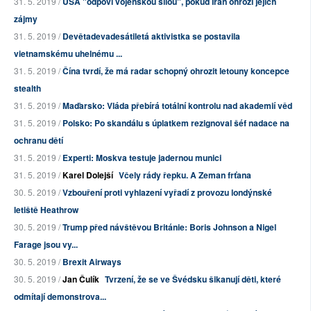
31. 5. 2019 /
USA "odpoví vojenskou silou", pokud Írán ohrozí jejich
zájmy
31. 5. 2019 /
Devětadevadesátiletá aktivistka se postavila
vietnamskému uhelnému ...
31. 5. 2019 /
Čína tvrdí, že má radar schopný ohrozit letouny koncepce
stealth
31. 5. 2019 /
Maďarsko: Vláda přebírá totální kontrolu nad akademií věd
31. 5. 2019 /
Polsko: Po skandálu s úplatkem rezignoval šéf nadace na
ochranu dětí
31. 5. 2019 /
Experti: Moskva testuje jadernou munici
31. 5. 2019 /
Karel Dolejší
Včely rády řepku. A Zeman frťana
30. 5. 2019 /
Vzbouření proti vyhlazení vyřadí z provozu londýnské
letiště Heathrow
30. 5. 2019 /
Trump před návštěvou Británie: Boris Johnson a Nigel
Farage jsou vy...
30. 5. 2019 /
Brexit Airways
30. 5. 2019 /
Jan Čulík
Tvrzení, že se ve Švédsku šikanují děti, které
odmítají demonstrova...