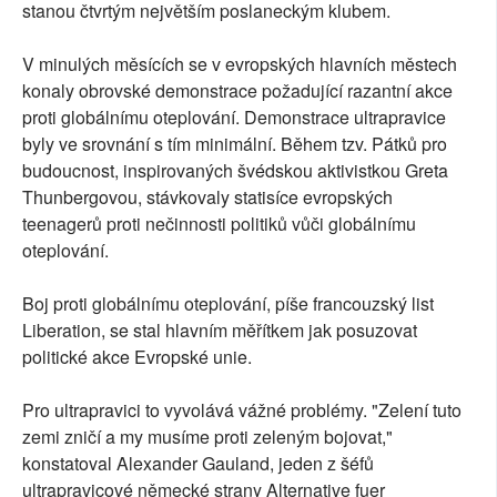
stanou čtvrtým největším poslaneckým klubem.
V minulých měsících se v evropských hlavních městech
konaly obrovské demonstrace požadující razantní akce
proti globálnímu oteplování. Demonstrace ultrapravice
byly ve srovnání s tím minimální. Během tzv. Pátků pro
budoucnost, inspirovaných švédskou aktivistkou Greta
Thunbergovou, stávkovaly statisíce evropských
teenagerů proti nečinnosti politiků vůči globálnímu
oteplování.
Boj proti globálnímu oteplování, píše francouzský list
Liberation, se stal hlavním měřítkem jak posuzovat
politické akce Evropské unie.
Pro ultrapravici to vyvolává vážné problémy. "Zelení tuto
zemi zničí a my musíme proti zeleným bojovat,"
konstatoval Alexander Gauland, jeden z šéfů
ultrapravicové německé strany Alternative fuer