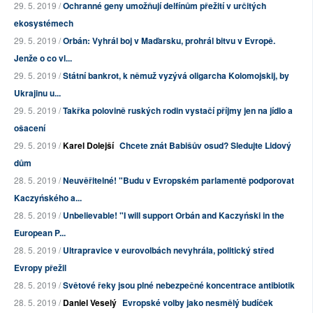
29. 5. 2019 /
Ochranné geny umožňují delfínům přežití v určitých
ekosystémech
29. 5. 2019 /
Orbán: Vyhrál boj v Maďarsku, prohrál bitvu v Evropě.
Jenže o co vl...
29. 5. 2019 /
Státní bankrot, k němuž vyzývá oligarcha Kolomojskij, by
Ukrajinu u...
29. 5. 2019 /
Takřka polovině ruských rodin vystačí příjmy jen na jídlo a
ošacení
29. 5. 2019 /
Karel Dolejší
Chcete znát Babišův osud? Sledujte Lidový
dům
28. 5. 2019 /
Neuvěřitelné! "Budu v Evropském parlamentě podporovat
Kaczyńského a...
28. 5. 2019 /
Unbelievable! "I will support Orbán and Kaczyński in the
European P...
28. 5. 2019 /
Ultrapravice v eurovolbách nevyhrála, politický střed
Evropy přežil
28. 5. 2019 /
Světové řeky jsou plné nebezpečné koncentrace antibiotik
28. 5. 2019 /
Daniel Veselý
Evropské volby jako nesmělý budíček