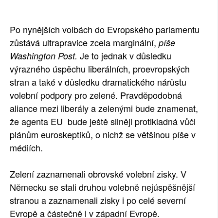
SOCIÁLNÍ SÍTĚ
Po nynějších volbách do Evropského parlamentu
RUBRIKY
zůstává ultrapravice zcela marginální,
píše
Je to jednak v důsledku
Washington Post.
PLNÁ VERZE STRÁNEK
výrazného úspěchu liberálních, proevropských
stran a také v důsledku dramatického nárůstu
volební podpory pro zelené. Pravděpodobná
aliance mezi liberály a zelenými bude znamenat,
že agenta EU bude ještě silněji protikladná vůči
plánům euroskeptiků, o nichž se většinou píše v
médiích.
Zelení zaznamenali obrovské volební zisky. V
Německu se stali druhou volebně nejúspěšnější
stranou a zaznamenali zisky i po celé severní
Evropě a částečně i v západní Evropě.