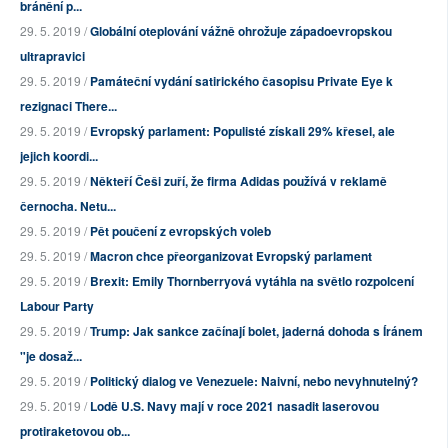
bránění p...
29. 5. 2019 /
Globální oteplování vážně ohrožuje západoevropskou
ultrapravici
29. 5. 2019 /
Památeční vydání satirického časopisu Private Eye k
rezignaci There...
29. 5. 2019 /
Evropský parlament: Populisté získali 29% křesel, ale
jejich koordi...
29. 5. 2019 /
Někteří Češi zuří, že firma Adidas používá v reklamě
černocha. Netu...
29. 5. 2019 /
Pět poučení z evropských voleb
29. 5. 2019 /
Macron chce přeorganizovat Evropský parlament
29. 5. 2019 /
Brexit: Emily Thornberryová vytáhla na světlo rozpolcení
Labour Party
29. 5. 2019 /
Trump: Jak sankce začínají bolet, jaderná dohoda s Íránem
"je dosaž...
29. 5. 2019 /
Politický dialog ve Venezuele: Naivní, nebo nevyhnutelný?
29. 5. 2019 /
Lodě U.S. Navy mají v roce 2021 nasadit laserovou
protiraketovou ob...