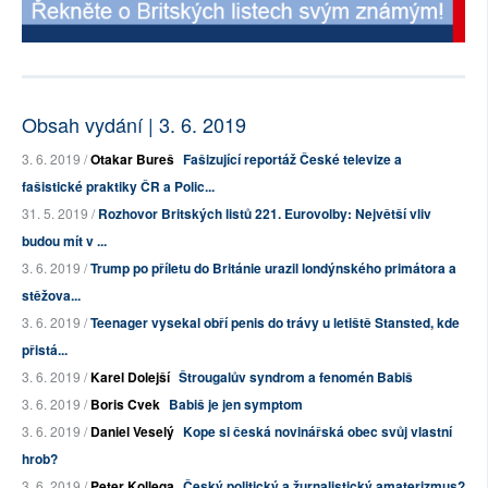
Obsah vydání | 3. 6. 2019
3. 6. 2019 /
Otakar Bureš
Fašizující reportáž České televize a
fašistické praktiky ČR a Polic...
31. 5. 2019 /
Rozhovor Britských listů 221. Eurovolby: Největší vliv
budou mít v ...
3. 6. 2019 /
Trump po příletu do Británie urazil londýnského primátora a
stěžova...
3. 6. 2019 /
Teenager vysekal obří penis do trávy u letiště Stansted, kde
přistá...
3. 6. 2019 /
Karel Dolejší
Štrougalův syndrom a fenomén Babiš
3. 6. 2019 /
Boris Cvek
Babiš je jen symptom
3. 6. 2019 /
Daniel Veselý
Kope si česká novinářská obec svůj vlastní
hrob?
3. 6. 2019 /
Peter Kollega
Český politický a žurnalistický amaterizmus?