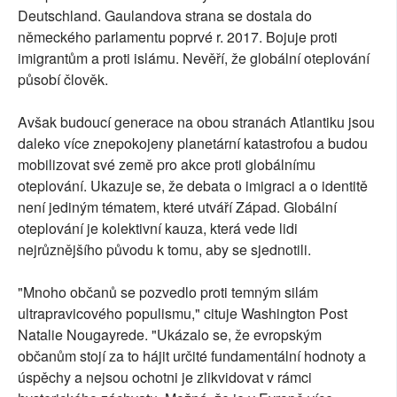
Deutschland. Gaulandova strana se dostala do
německého parlamentu poprvé r. 2017. Bojuje proti
imigrantům a proti islámu. Nevěří, že globální oteplování
působí člověk.
Avšak budoucí generace na obou stranách Atlantiku jsou
daleko více znepokojeny planetární katastrofou a budou
mobilizovat své země pro akce proti globálnímu
oteplování. Ukazuje se, že debata o imigraci a o identitě
není jediným tématem, které utváří Západ. Globální
oteplování je kolektivní kauza, která vede lidi
nejrůznějšího původu k tomu, aby se sjednotili.
"Mnoho občanů se pozvedlo proti temným silám
ultrapravicového populismu," cituje Washington Post
Natalie Nougayrede. "Ukázalo se, že evropským
občanům stojí za to hájit určité fundamentální hodnoty a
úspěchy a nejsou ochotni je zlikvidovat v rámci