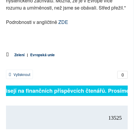
hysterického záchvatu. Možná, že je v Evropě více
rozumu a umírněnosti, než jsme se obávali. Střed přežil."
Podrobnosti v angličtině
ZDE
Zelení
|
Evropská unie
0
Vytisknout
ávisejí na finančních příspěvcích čtenářů. Prosíme, př
13525