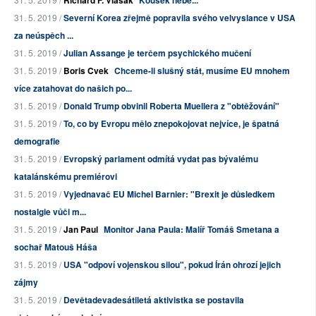
Richard F. Vlasák
Kousek nebe...
31. 5. 2019 /
Severní Korea zřejmě popravila svého velvyslance v USA
za neúspěch ...
31. 5. 2019 /
Julian Assange je terčem psychického mučení
31. 5. 2019 /
Boris Cvek
Chceme-li slušný stát, musíme EU mnohem
více zatahovat do našich po...
31. 5. 2019 /
Donald Trump obvinil Roberta Muellera z "obtěžování"
31. 5. 2019 /
To, co by Evropu mělo znepokojovat nejvíce, je špatná
demografie
31. 5. 2019 /
Evropský parlament odmítá vydat pas bývalému
katalánskému premiérovi
31. 5. 2019 /
Vyjednavač EU Michel Barnier: "Brexit je důsledkem
nostalgie vůči m...
31. 5. 2019 /
Jan Paul
Monitor Jana Paula: Malíř Tomáš Smetana a
sochař Matouš Háša
31. 5. 2019 /
USA "odpoví vojenskou silou", pokud Írán ohrozí jejich
zájmy
31. 5. 2019 /
Devětadevadesátiletá aktivistka se postavila