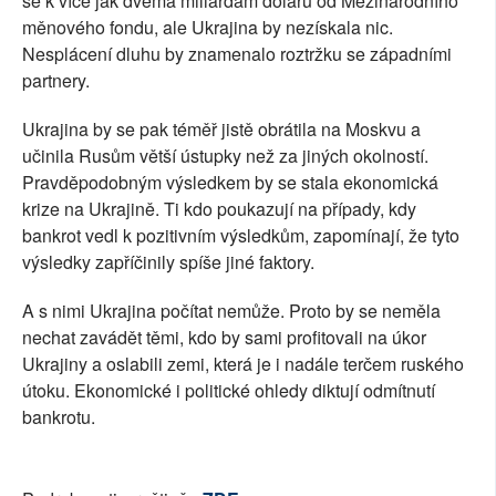
se k více jak dvěma miliardám dolarů od Mezinárodního
měnového fondu, ale Ukrajina by nezískala nic.
Nesplácení dluhu by znamenalo roztržku se západními
partnery.
Ukrajina by se pak téměř jistě obrátila na Moskvu a
učinila Rusům větší ústupky než za jiných okolností.
Pravděpodobným výsledkem by se stala ekonomická
krize na Ukrajině. Ti kdo poukazují na případy, kdy
bankrot vedl k pozitivním výsledkům, zapomínají, že tyto
výsledky zapříčinily spíše jiné faktory.
A s nimi Ukrajina počítat nemůže. Proto by se neměla
nechat zavádět těmi, kdo by sami profitovali na úkor
Ukrajiny a oslabili zemi, která je i nadále terčem ruského
útoku. Ekonomické i politické ohledy diktují odmítnutí
bankrotu.