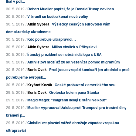
lhal v poli...
30. 5. 2019 /
Robert Mueller popřel, že je Donald Trump nevinen
30. 5. 2019 /
V Izraeli se budou konat nové volby
30. 5. 2019 /
Albín Sybera
Výsledky českých eurovoleb vám
demokraticky ukradneme
30. 5. 2019 /
Kdo potřebuje ultrapravici…
30. 5. 2019 /
Albín Sybera
Milion chvilek v Přibyslavi
30. 5. 2019 /
Íránský prezident se nebrání dialogu s USA
30. 5. 2019 /
Aktivistovi hrozí až 20 let vězení za pomoc migrantům
30. 5. 2019 /
Boris Cvek
Proč jsou evropští komisaři jen úředníci a proč
potřebujeme evropsk...
30. 5. 2019 /
Kryštof Kozák
České probuzení z amerického snu
29. 5. 2019 /
Boris Cvek
Groteska kolem pana Staňka
29. 5. 2019 /
Magid Magid: "Imigranti dělají Británii velkou!"
29. 5. 2019 /
Mueller vypracoval žalobu proti Trumpovi pro trestné činy
bránění p...
29. 5. 2019 /
Globální oteplování vážně ohrožuje západoevropskou
ultrapravici