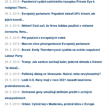
29. 5. 2019 /
Památeční vydání satirického časopisu Private Eye k
rezignaci There...
29. 5. 2019 /
Evropský parlament: Populisté získali 29% křesel, ale
jejich koordi...
29. 5. 2019 /
Někteří Češi zuří, že firma Adidas používá v reklamě
černocha. Netu...
29. 5. 2019 /
Pět poučení z evropských voleb
29. 5. 2019 /
Macron chce přeorganizovat Evropský parlament
29. 5. 2019 /
Brexit: Emily Thornberryová vytáhla na světlo rozpolcení
Labour Party
29. 5. 2019 /
Trump: Jak sankce začínají bolet, jaderná dohoda s Íránem
"je dosaž...
29. 5. 2019 /
Politický dialog ve Venezuele: Naivní, nebo nevyhnutelný?
29. 5. 2019 /
Lodě U.S. Navy mají v roce 2021 nasadit laserovou
protiraketovou ob...
29. 5. 2019 /
Ochranné geny umožňují delfínům přežití v určitých
ekosystémech
29. 5. 2019 /
Orbán: Vyhrál boj v Maďarsku, prohrál bitvu v Evropě.