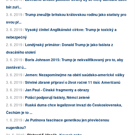
bát zuři...
3. 6. 2019 /
Trump zneužije britskou královskou rodinu jako statisty pro
svou př...
3. 6. 2019 /
Vysoký činitel Anglikánské církve: Trump je toxický a
nebezpečný
2. 6. 2019 /
Londýnský primátor: Donald Trump je jako fašista z
dvacátého století
3. 6. 2019 /
Boris Johnson 2015: Trump je nekvalifikovaný pro to, aby
zastával ú...
3. 6. 2019 /
Jemen: Nezapomínejme na oběti saúdsko-americké války
3. 6. 2019 /
Střelné zbraně připraví o život ročně 11 tisíc Američanů
3. 6. 2019 /
Jan Paul - Čínské fragmenty a obrazy
3. 6. 2019 /
Poláci podporují fašisty, Němci zelené
2. 6. 2019 /
Ruská duma chce legalizovat invazi do Československa,
Čechům je to ...
1. 6. 2019 /
Je Putinova fascinace genetikou jen převlečenou
eugenikou?
31. 5. 2019 /