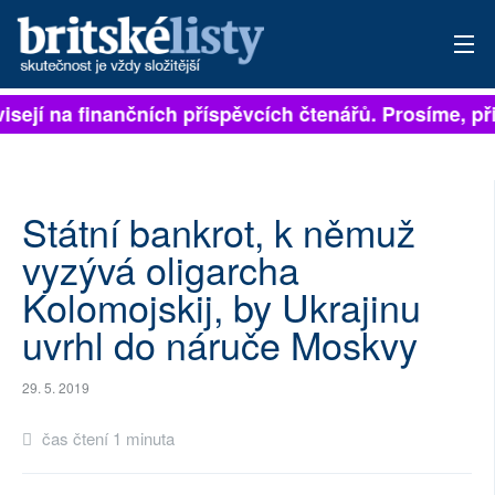
isejí na finančních příspěvcích čtenářů. Prosíme, při
PŘIHLÁSIT
AKTUÁLNÍ VYDÁNÍ
ARCHIV
Státní bankrot, k němuž
vyzývá oligarcha
ROZHOVORY
Kolomojskij, by Ukrajinu
TÉMATA
uvrhl do náruče Moskvy
NEJČTENĚJŠÍ ZA 7 DNÍ
29. 5. 2019
AUTOŘI
čas čtení 1 minuta
PŘÍSPĚVKY NA PROVOZ