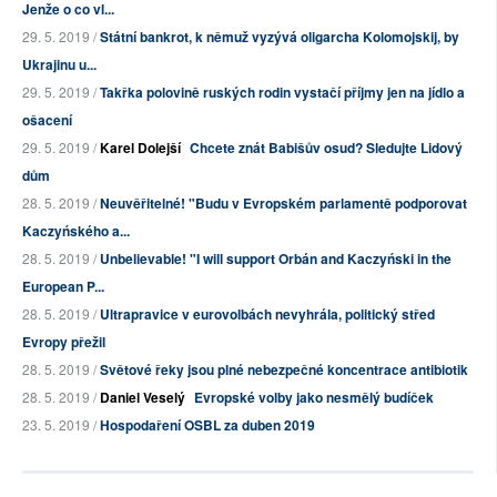
Jenže o co vl...
29. 5. 2019 /
Státní bankrot, k němuž vyzývá oligarcha Kolomojskij, by
Ukrajinu u...
29. 5. 2019 /
Takřka polovině ruských rodin vystačí příjmy jen na jídlo a
ošacení
29. 5. 2019 /
Karel Dolejší
Chcete znát Babišův osud? Sledujte Lidový
dům
28. 5. 2019 /
Neuvěřitelné! "Budu v Evropském parlamentě podporovat
Kaczyńského a...
28. 5. 2019 /
Unbelievable! "I will support Orbán and Kaczyński in the
European P...
28. 5. 2019 /
Ultrapravice v eurovolbách nevyhrála, politický střed
Evropy přežil
28. 5. 2019 /
Světové řeky jsou plné nebezpečné koncentrace antibiotik
28. 5. 2019 /
Daniel Veselý
Evropské volby jako nesmělý budíček
23. 5. 2019 /
Hospodaření OSBL za duben 2019