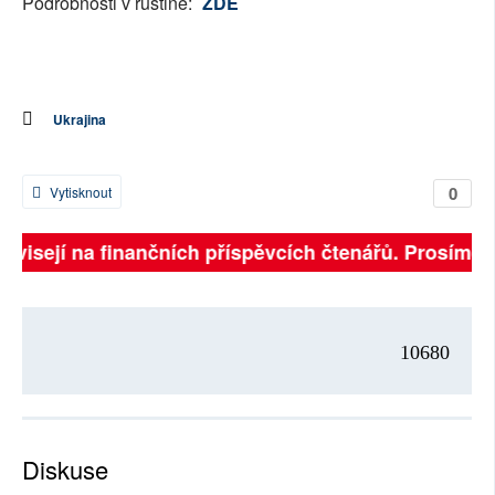
Podrobnosti v ruštině:
ZDE
Ukrajina
0
Vytisknout
závisejí na finančních příspěvcích čtenářů. Prosíme, p
10680
Diskuse