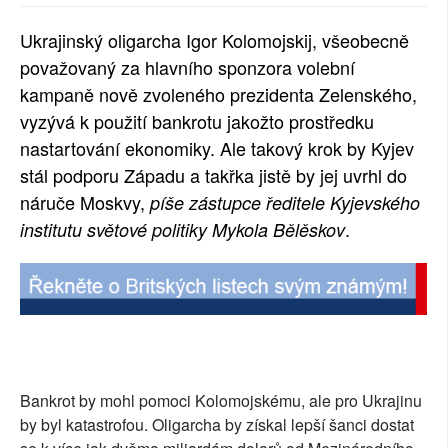
SOCIÁLNÍ SÍTĚ
Ukrajinský oligarcha Igor Kolomojskij, všeobecně
považovaný za hlavního sponzora volební
RUBRIKY
kampaně nově zvoleného prezidenta Zelenského,
PLNÁ VERZE STRÁNEK
vyzývá k použití bankrotu jakožto prostředku
nastartování ekonomiky. Ale takový krok by Kyjev
stál podporu Západu a takřka jistě by jej uvrhl do
náruče Moskvy,
píše zástupce ředitele Kyjevského
.
institutu světové politiky Mykola Bělěskov
Bankrot by mohl pomoci Kolomojskému, ale pro Ukrajinu
by byl katastrofou. Oligarcha by získal lepší šanci dostat