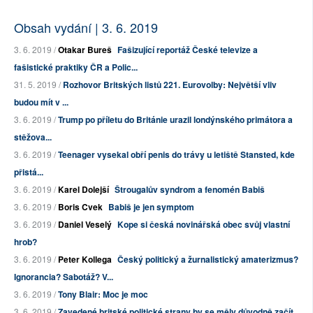
Obsah vydání | 3. 6. 2019
3. 6. 2019 /
Otakar Bureš
Fašizující reportáž České televize a
fašistické praktiky ČR a Polic...
31. 5. 2019 /
Rozhovor Britských listů 221. Eurovolby: Největší vliv
budou mít v ...
3. 6. 2019 /
Trump po příletu do Británie urazil londýnského primátora a
stěžova...
3. 6. 2019 /
Teenager vysekal obří penis do trávy u letiště Stansted, kde
přistá...
3. 6. 2019 /
Karel Dolejší
Štrougalův syndrom a fenomén Babiš
3. 6. 2019 /
Boris Cvek
Babiš je jen symptom
3. 6. 2019 /
Daniel Veselý
Kope si česká novinářská obec svůj vlastní
hrob?
3. 6. 2019 /
Peter Kollega
Český politický a žurnalistický amaterizmus?
Ignorancia? Sabotáž? V...
3. 6. 2019 /
Tony Blair: Moc je moc
3. 6. 2019 /
Zavedené britské politické strany by se měly důvodně začít