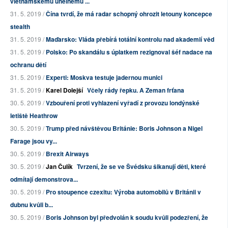
vietnamskému uhelnému ...
31. 5. 2019 /
Čína tvrdí, že má radar schopný ohrozit letouny koncepce
stealth
31. 5. 2019 /
Maďarsko: Vláda přebírá totální kontrolu nad akademií věd
31. 5. 2019 /
Polsko: Po skandálu s úplatkem rezignoval šéf nadace na
ochranu dětí
31. 5. 2019 /
Experti: Moskva testuje jadernou munici
31. 5. 2019 /
Karel Dolejší
Včely rády řepku. A Zeman frťana
30. 5. 2019 /
Vzbouření proti vyhlazení vyřadí z provozu londýnské
letiště Heathrow
30. 5. 2019 /
Trump před návštěvou Británie: Boris Johnson a Nigel
Farage jsou vy...
30. 5. 2019 /
Brexit Airways
30. 5. 2019 /
Jan Čulík
Tvrzení, že se ve Švédsku šikanují děti, které
odmítají demonstrova...
30. 5. 2019 /
Pro stoupence czexitu: Výroba automobilů v Británii v
dubnu kvůli b...
30. 5. 2019 /
Boris Johnson byl předvolán k soudu kvůli podezření, že