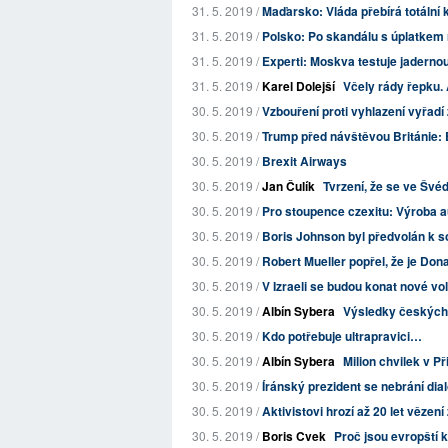
31. 5. 2019 /
Maďarsko: Vláda přebírá totální 
31. 5. 2019 /
Polsko: Po skandálu s úplatkem 
31. 5. 2019 /
Experti: Moskva testuje jaderno
31. 5. 2019 /
Karel Dolejší
Včely rády řepku.
30. 5. 2019 /
Vzbouření proti vyhlazení vyřadí
30. 5. 2019 /
Trump před návštěvou Británie: B
30. 5. 2019 /
Brexit Airways
30. 5. 2019 /
Jan Čulík
Tvrzení, že se ve Švéd
30. 5. 2019 /
Pro stoupence czexitu: Výroba aut
30. 5. 2019 /
Boris Johnson byl předvolán k sou
30. 5. 2019 /
Robert Mueller popřel, že je Do
30. 5. 2019 /
V Izraeli se budou konat nové vo
30. 5. 2019 /
Albín Sybera
Výsledky českých
30. 5. 2019 /
Kdo potřebuje ultrapravici…
30. 5. 2019 /
Albín Sybera
Milion chvilek v Př
30. 5. 2019 /
Íránský prezident se nebrání di
30. 5. 2019 /
Aktivistovi hrozí až 20 let věze
30. 5. 2019 /
Boris Cvek
Proč jsou evropští k