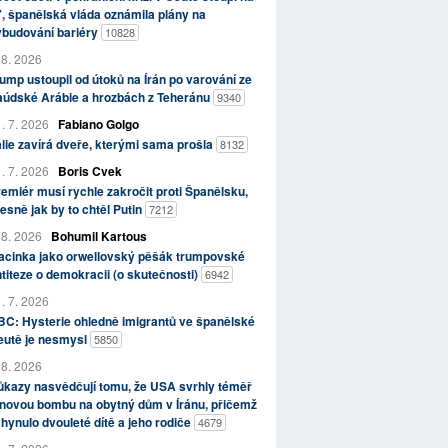
, španělská vláda oznámila plány na
ybudování bariéry
10828
 8. 2026
ump ustoupil od útoků na Írán po varování ze
aúdské Arábie a hrozbách z Teheránu
9340
. 7. 2026
Fabiano Golgo
álie zavírá dveře, kterými sama prošla
8132
. 7. 2026
Boris Cvek
emiér musí rychle zakročit proti Španělsku,
esně jak by to chtěl Putin
7212
 8. 2026
Bohumil Kartous
acinka jako orwellovský pěšák trumpovské
titeze o demokracii (o skutečnosti)
6942
. 7. 2026
C: Hysterie ohledně imigrantů ve španělské
eutě je nesmysl
5850
 8. 2026
kazy nasvědčují tomu, že USA svrhly téměř
novou bombu na obytný dům v Íránu, přičemž
hynulo dvouleté dítě a jeho rodiče
4679