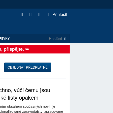
Přihlásit
PĚVKY
přispějte. ➥
OBJEDNAT PŘEDPLATNÉ
hno, vůči čemu jsou
ské listy opakem
ním obsahem současných novin je
ionalizované zpravodajství zpracované