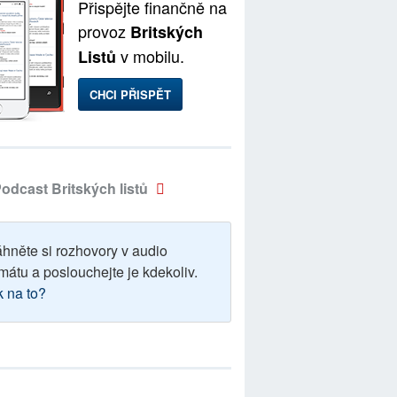
Přispějte finančně na
provoz
Britských
v mobilu.
Listů
CHCI PŘISPĚT
odcast Britských listů
áhněte si rozhovory v audio
mátu a poslouchejte je kdekoliv.
k na to?