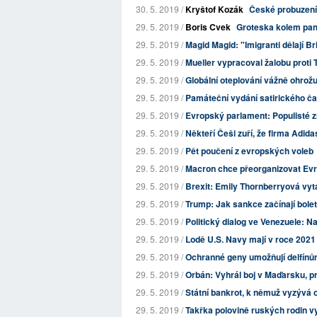
30. 5. 2019 /
Kryštof Kozák
České probuzení
29. 5. 2019 /
Boris Cvek
Groteska kolem pa
29. 5. 2019 /
Magid Magid: "Imigranti dělají Bri
29. 5. 2019 /
Mueller vypracoval žalobu proti T
29. 5. 2019 /
Globální oteplování vážně ohrož
29. 5. 2019 /
Památeční vydání satirického čas
29. 5. 2019 /
Evropský parlament: Populisté zís
29. 5. 2019 /
Někteří Češi zuří, že firma Adid
29. 5. 2019 /
Pět poučení z evropských voleb
29. 5. 2019 /
Macron chce přeorganizovat Ev
29. 5. 2019 /
Brexit: Emily Thornberryová vytá
29. 5. 2019 /
Trump: Jak sankce začínají bolet
29. 5. 2019 /
Politický dialog ve Venezuele: N
29. 5. 2019 /
Lodě U.S. Navy mají v roce 2021 
29. 5. 2019 /
Ochranné geny umožňují delfínů
29. 5. 2019 /
Orbán: Vyhrál boj v Maďarsku, pro
29. 5. 2019 /
Státní bankrot, k němuž vyzývá ol
29. 5. 2019 /
Takřka polovině ruských rodin vys