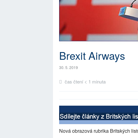
Brexit Airways
30. 5. 2019
čas čtení < 1 minuta
Nová obrazová rubrika Britských lis