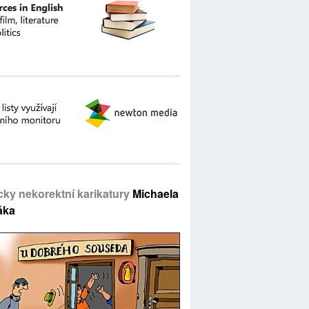
icky nekorektní karikatury
Michaela
áka