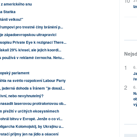
31
 z amerického snu
Iz
na Staňka
tánii velkou!"
rumpovi pro trestné činy bránění p...
uje západoevropskou ultrapravici
opisu Private Eye k rezignaci There...
kali 29% křesel, ale jejich koordi...
Nejsd
as používá v reklamě černocha. Netu...
6.
ropský parlament
Ja
ře
hla na světlo rozpolcení Labour Party
6.
, jaderná dohoda s Íránem "je dosaž...
NA
aivní, nebo nevyhnutelný?
ob
nasadit laserovou protiraketovou ob...
v
m přežití v určitých ekosystémech
hrál bitvu v Evropě. Jenže o co vl...
igarcha Kolomojskij, by Ukrajinu u...
tačí příjmy jen na jídlo a ošacení