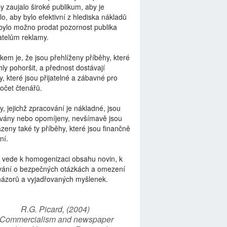
by zaujalo široké publikum, aby je
lo, aby bylo efektivní z hlediska nákladů
bylo možno prodat pozornost publika
telům reklamy.
kem je, že jsou přehlíženy příběhy, které
ly pohoršit, a přednost dostávají
y, které jsou přijatelné a zábavné pro
počet čtenářů.
y, jejichž zpracování je nákladné, jsou
vány nebo opomíjeny, nevšímavě jsou
zeny také ty příběhy, které jsou finančně
ní.
 vede k homogenizaci obsahu novin, k
vání o bezpečných otázkách a omezení
názorů a vyjadřovaných myšlenek.
R.G. Picard, (2004)
“Commercialism and newspaper