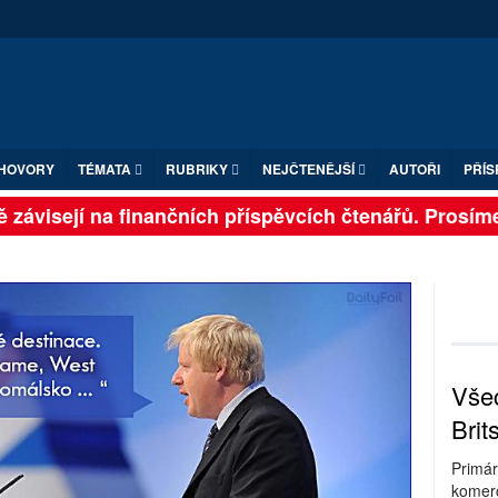
HOVORY
TÉMATA
RUBRIKY
NEJČTENĚJŠÍ
AUTOŘI
PŘÍS
 závisejí na finančních příspěvcích čtenářů. Prosíme, 
Všec
Brit
Primár
komerc