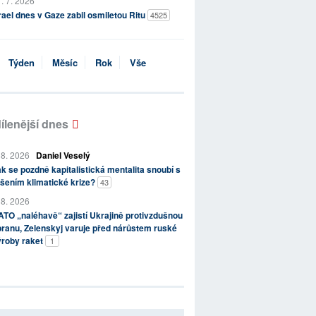
. 7. 2026
rael dnes v Gaze zabil osmiletou Ritu
4525
Týden
Měsíc
Rok
Vše
ílenější dnes
 8. 2026
Daniel Veselý
k se pozdně kapitalistická mentalita snoubí s
šením klimatické krize?
43
 8. 2026
TO „naléhavě“ zajistí Ukrajině protivzdušnou
ranu, Zelenskyj varuje před nárůstem ruské
ýroby raket
1