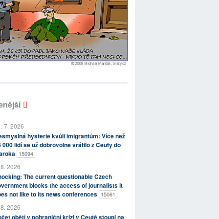
enější
. 7. 2026
smyslná hysterie kvůli imigrantům: Více než
 000 lidí se už dobrovolně vrátilo z Ceuty do
aroka
15094
 8. 2026
ocking: The current questionable Czech
vernment blocks the access of journalists it
es not like to its news conferences
15061
 8. 2026
čet obětí v pohraniční krizi v Ceutě stoupl na