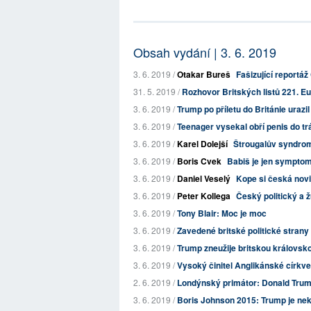
Obsah vydání | 3. 6. 2019
3. 6. 2019 /
Otakar Bureš
Fašizující reportáž
31. 5. 2019 /
Rozhovor Britských listů 221. Eur
3. 6. 2019 /
Trump po příletu do Británie urazi
3. 6. 2019 /
Teenager vysekal obří penis do tráv
3. 6. 2019 /
Karel Dolejší
Štrougalův syndro
3. 6. 2019 /
Boris Cvek
Babiš je jen sympto
3. 6. 2019 /
Daniel Veselý
Kope si česká novi
3. 6. 2019 /
Peter Kollega
Český politický a 
3. 6. 2019 /
Tony Blair: Moc je moc
3. 6. 2019 /
Zavedené britské politické strany 
3. 6. 2019 /
Trump zneužije britskou královskou
3. 6. 2019 /
Vysoký činitel Anglikánské církv
2. 6. 2019 /
Londýnský primátor: Donald Trump 
3. 6. 2019 /
Boris Johnson 2015: Trump je nekva