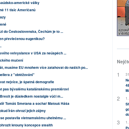
saúdsko-americké války
čně 11 tisíc Američanů
razy
lené
zi do Československa, Čechům je to ...
jen převlečenou eugenikou?
.
svého velvyslance v USA za neúspěch ...
ického mučení
Nejčt
át, musíme EU mnohem více zatahovat do našich po...
31
ellera z "obtěžování"
Ne
vat nejvíce, je špatná demografie
48
at pas bývalému katalánskému premiérovi
M
rexit je důsledkem nostalgie vůči m...
1.
Malíř Tomáš Smetana a sochař Matouš Háša
Sh
go
kud Írán ohrozí jejich zájmy
do
 se postavila vietnamskému uhelnému ...
1.
ohrozit letouny koncepce stealth
Po