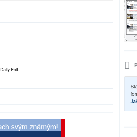
p
P
Daily Fail.
St
for
Ja