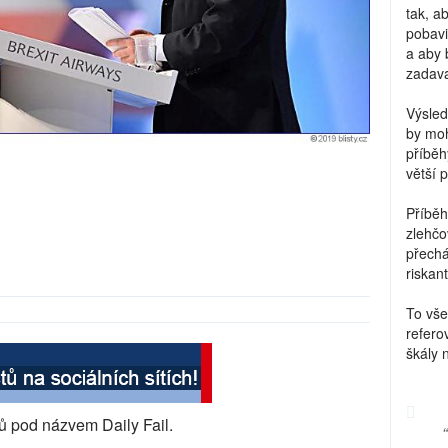
tak, a
pobavi
a aby 
zadava
Výsled
by moh
příběh
větší 
Příběh
zlehčo
přechá
riskant
To vše
refero
škály 
tů pod názvem Daily Fail.