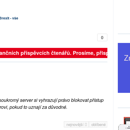
Brexit - vše
0
ančních příspěvcích čtenářů. Prosíme, přispějte. ➥
soukromý server si vyhrazují právo blokovat přístup
rovi, pokud to uznají za důvodné.
nejnovější
oblíbené