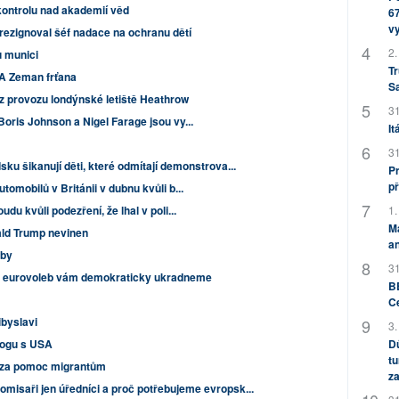
kontrolu nad akademií věd
67
v
rezignoval šéf nadace na ochranu dětí
2.
u munici
Tr
 A Zeman frťana
S
 z provozu londýnské letiště Heathrow
31
oris Johnson a Nigel Farage jsou vy...
It
31
sku šikanují děti, které odmítají demonstrova...
Pr
př
omobilů v Británii v dubnu kvůli b...
1.
du kvůli podezření, že lhal v poli...
M
nald Trump nevinen
an
lby
31
 eurovoleb vám demokraticky ukradneme
BB
C
ibyslavi
3.
Dů
alogu s USA
tu
ní za pomoc migrantům
za
omisaři jen úředníci a proč potřebujeme evropsk...