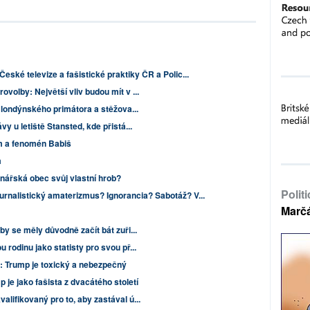
 České televize a fašistické praktiky ČR a Polic...
ovolby: Největší vliv budou mít v ...
l londýnského primátora a stěžova...
y u letiště Stansted, kde přistá...
m a fenomén Babiš
m
nářská obec svůj vlastní hrob?
Polit
žurnalistický amaterizmus? Ignorancia? Sabotáž? V...
Marč
by se měly důvodně začít bát zuři...
 rodinu jako statisty pro svou př...
e: Trump je toxický a nebezpečný
je jako fašista z dvacátého století
lifikovaný pro to, aby zastával ú...