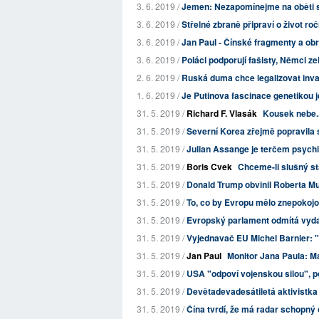
3. 6. 2019 /
Jemen: Nezapomínejme na oběti 
3. 6. 2019 /
Střelné zbraně připraví o život ro
3. 6. 2019 /
Jan Paul - Čínské fragmenty a ob
3. 6. 2019 /
Poláci podporují fašisty, Němci ze
2. 6. 2019 /
Ruská duma chce legalizovat inva
1. 6. 2019 /
Je Putinova fascinace genetikou 
31. 5. 2019 /
Richard F. Vlasák
Kousek nebe..
31. 5. 2019 /
Severní Korea zřejmě popravila 
31. 5. 2019 /
Julian Assange je terčem psych
31. 5. 2019 /
Boris Cvek
Chceme-li slušný st
31. 5. 2019 /
Donald Trump obvinil Roberta Mu
31. 5. 2019 /
To, co by Evropu mělo znepokojo
31. 5. 2019 /
Evropský parlament odmítá vyd
31. 5. 2019 /
Vyjednavač EU Michel Barnier: "B
31. 5. 2019 /
Jan Paul
Monitor Jana Paula: 
31. 5. 2019 /
USA "odpoví vojenskou silou", po
31. 5. 2019 /
Devětadevadesátiletá aktivistka
31. 5. 2019 /
Čína tvrdí, že má radar schopný 