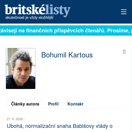
 závisejí na finančních příspěvcích čtenářů. Prosíme, 
PŘIHLÁSIT
AKTUÁLNÍ VYDÁNÍ
Bohumil Kartous
ARCHIV
ROZHOVORY
TÉMATA
NEJČTENĚJŠÍ ZA 7 DNÍ
Články autora
Profil
Kontakt
AUTOŘI
27. 6. 2026 /
Ubohá, normalizační snaha Babišovy vlády o
PŘÍSPĚVKY NA PROVOZ