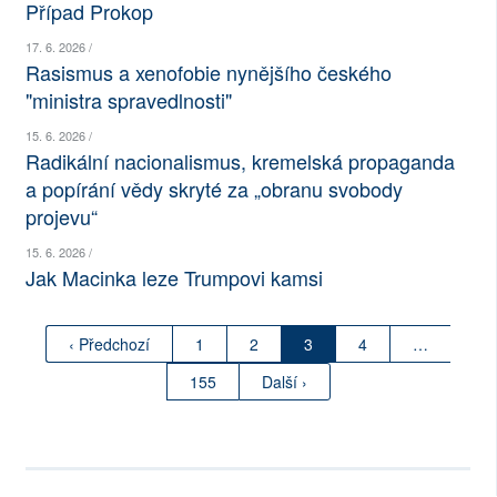
Případ Prokop
17. 6. 2026 /
Rasismus a xenofobie nynějšího českého
"ministra spravedlnosti"
15. 6. 2026 /
Radikální nacionalismus, kremelská propaganda
a popírání vědy skryté za „obranu svobody
projevu“
15. 6. 2026 /
Jak Macinka leze Trumpovi kamsi
‹ Předchozí
1
2
3
4
…
155
Další ›