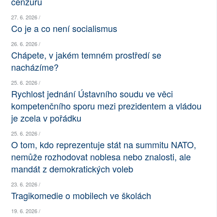
cenzuru
SOCIÁLNÍ SÍTĚ
27. 6. 2026 /
Co je a co není socialismus
RUBRIKY
26. 6. 2026 /
Chápete, v jakém temném prostředí se
PLNÁ VERZE STRÁNEK
nacházíme?
25. 6. 2026 /
Rychlost jednání Ústavního soudu ve věci
kompetenčního sporu mezi prezidentem a vládou
je zcela v pořádku
25. 6. 2026 /
O tom, kdo reprezentuje stát na summitu NATO,
nemůže rozhodovat noblesa nebo znalosti, ale
mandát z demokratických voleb
23. 6. 2026 /
Tragikomedie o mobilech ve školách
19. 6. 2026 /