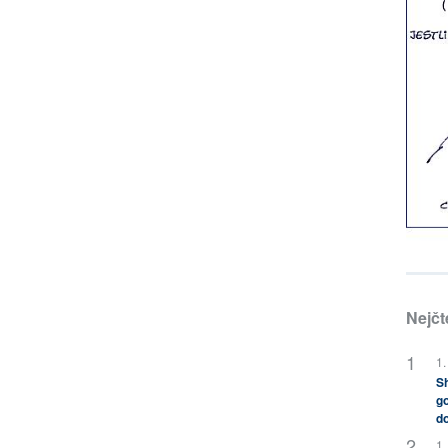
Nejčt
1.
Sh
go
do
1.