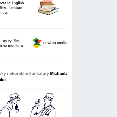
icky nekorektní karikatury
Michaela
áka