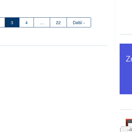
3
4
…
22
Další ›