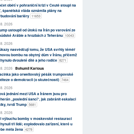
čet obětí v pohraniční krizi v Ceutě stoupl na
, španělská vláda oznámila plány na
ybudování bariéry
11653
 8. 2026
ump ustoupil od útoků na Írán po varování ze
aúdské Arábie a hrozbách z Teheránu
10043
 8. 2026
kazy nasvědčují tomu, že USA svrhly téměř
novou bombu na obytný dům v Íránu, přičemž
hynulo dvouleté dítě a jeho rodiče
8271
 8. 2026
Bohumil Kartous
acinka jako orwellovský pěšák trumpovské
titeze o demokracii (o skutečnosti)
7464
 8. 2026
vá jednání mezi USA a Íránem jsou pro
herán „poslední šancí“, jak zabránit eskalaci
lky, tvrdí Trump
5681
 8. 2026
ři výbuchu bomby v moskevské restauraci
hynuli tři lidé; explodovalo zařízení, které u
ebe měla žena
4278