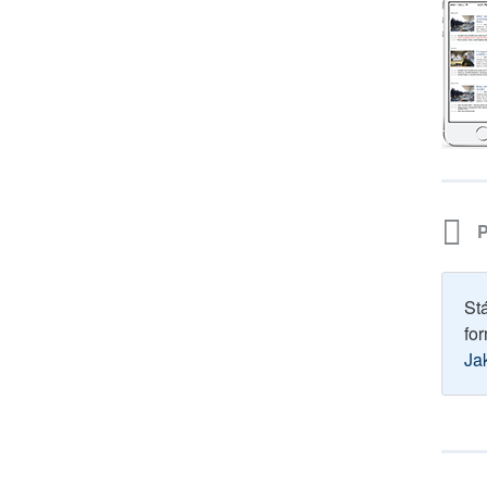
P
St
for
Ja