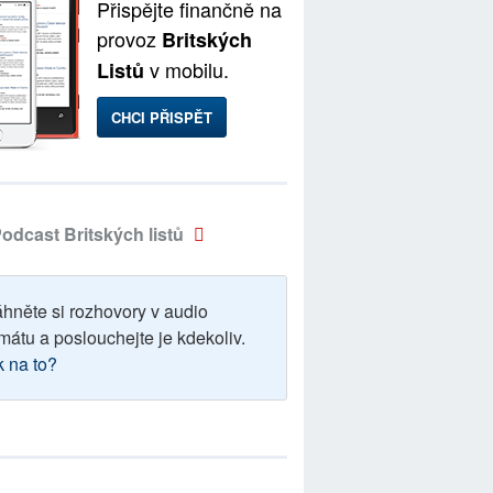
Přispějte finančně na
provoz
Britských
v mobilu.
Listů
CHCI PŘISPĚT
odcast Britských listů
áhněte si rozhovory v audio
mátu a poslouchejte je kdekoliv.
k na to?