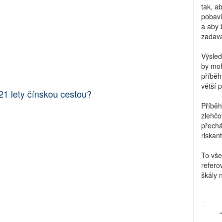
tak, a
pobavi
a aby 
zadava
Výsled
by moh
příběh
větší 
21 lety čínskou cestou?
Příběh
zlehčo
přechá
riskant
To vše
refero
škály 