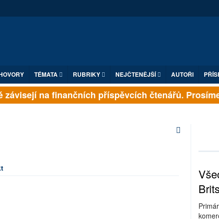
HOVORY
TÉMATA
RUBRIKY
NEJČTENĚJŠÍ
AUTOŘI
PŘÍS
 závisejí na finančních příspěvcích čtenářů. Prosíme, 
t
Všec
Brit
Primár
komerc