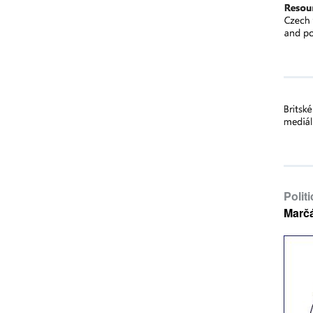
Polit
Marč