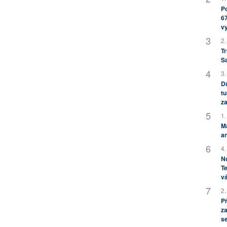
Po
67
v
2.
Tr
S
3.
Dů
tu
za
1.
M
an
4.
No
Te
vá
2.
P
za
s