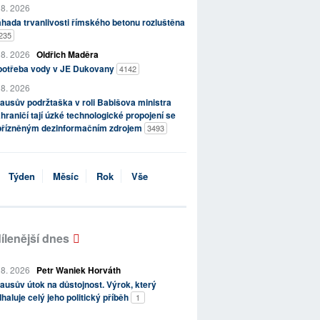
 8. 2026
hada trvanlivosti římského betonu rozluštěna
235
 8. 2026
Oldřich Maděra
potřeba vody v JE Dukovany
4142
 8. 2026
ausův podržtaška v roli Babišova ministra
hraničí tají úzké technologické propojení se
přízněným dezinformačním zdrojem
3493
Týden
Měsíc
Rok
Vše
ílenější dnes
 8. 2026
Petr Waniek Horváth
ausův útok na důstojnost. Výrok, který
haluje celý jeho politický příběh
1