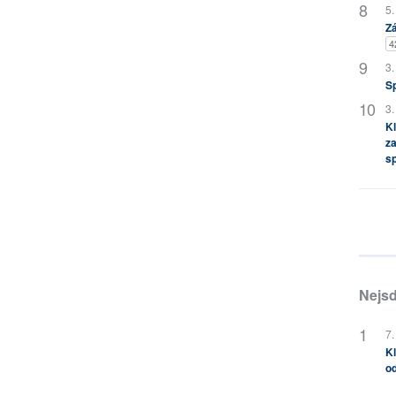
5.
Zá
4
3.
S
3.
Kl
za
s
Nejsd
7.
Kl
od