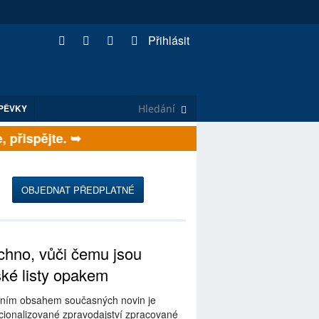
Přihlásit
PĚVKY
přispějte. ➥
OBJEDNAT PŘEDPLATNÉ
hno, vůči čemu jsou
ské listy opakem
ním obsahem současných novin je
ionalizované zpravodajství zpracované