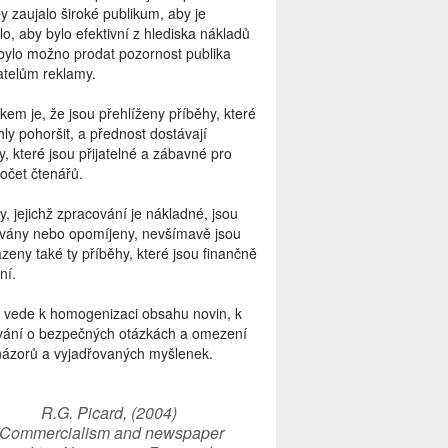
by zaujalo široké publikum, aby je
lo, aby bylo efektivní z hlediska nákladů
bylo možno prodat pozornost publika
telům reklamy.
kem je, že jsou přehlíženy příběhy, které
ly pohoršit, a přednost dostávají
y, které jsou přijatelné a zábavné pro
počet čtenářů.
y, jejichž zpracování je nákladné, jsou
vány nebo opomíjeny, nevšímavě jsou
zeny také ty příběhy, které jsou finančně
ní.
 vede k homogenizaci obsahu novin, k
vání o bezpečných otázkách a omezení
názorů a vyjadřovaných myšlenek.
R.G. Picard, (2004)
“Commercialism and newspaper