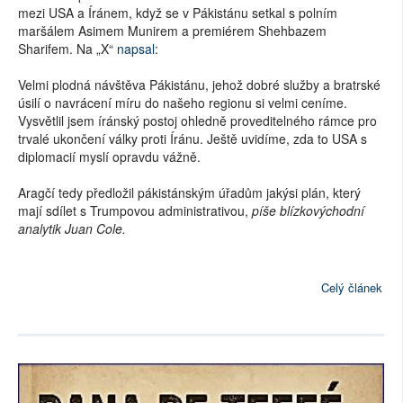
mezi USA a Íránem, když se v Pákistánu setkal s polním
maršálem Asimem Munirem a premiérem Shehbazem
Sharifem. Na „X“
napsal
:
Velmi plodná návštěva Pákistánu, jehož dobré služby a bratrské
úsilí o navrácení míru do našeho regionu si velmi ceníme.
Vysvětlil jsem íránský postoj ohledně proveditelného rámce pro
trvalé ukončení války proti Íránu. Ještě uvidíme, zda to USA s
diplomacií myslí opravdu vážně.
Aragčí tedy předložil pákistánským úřadům jakýsi plán, který
mají sdílet s Trumpovou administrativou,
píše blízkovýchodní
analytik Juan Cole.
Celý článek