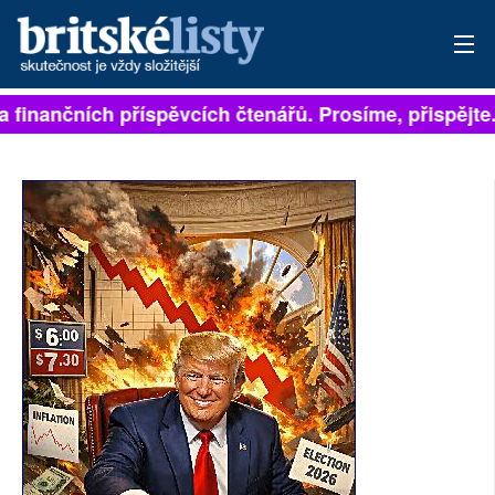
 na finančních příspěvcích čtenářů. Prosíme, přispějte
PŘIHLÁSIT
AKTUÁLNÍ VYDÁNÍ
ARCHIV
ROZHOVORY
TÉMATA
NEJČTENĚJŠÍ ZA 7 DNÍ
AUTOŘI
PŘÍSPĚVKY NA PROVOZ