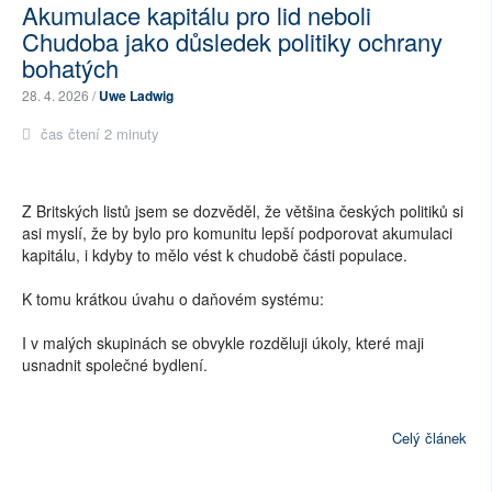
Akumulace kapitálu pro lid neboli
Chudoba jako důsledek politiky ochrany
bohatých
28. 4. 2026 /
Uwe Ladwig
čas čtení 2 minuty
Z Britských listů jsem se dozv
ě
d
ě
l, že většina českých politiků si
asi myslí, že by bylo pro komunitu lepší podporovat akumulaci
kapitálu, i kdyby to mělo vést k chudobě části populace.
K tomu krátkou úvahu o da
ň
ovém systému:
I v
malých skupinách
se obvykle rozd
ĕ
luji úkoly, které maji
usnadnit spole
č
né bydlení.
Celý článek