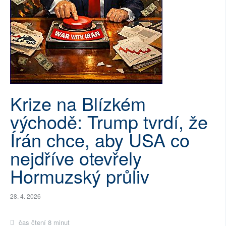
SOCIÁLNÍ SÍTĚ
RUBRIKY
PLNÁ VERZE STRÁNEK
Krize na Blízkém
východě: Trump tvrdí, že
Írán chce, aby USA co
nejdříve otevřely
Hormuzský průliv
28. 4. 2026
čas čtení 8 minut