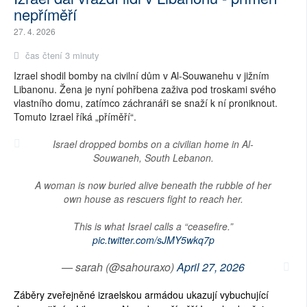
nepříměří
27. 4. 2026
čas čtení 3 minuty
Izrael shodil bomby na civilní dům v Al-Souwanehu v jižním
Libanonu. Žena je nyní pohřbena zaživa pod troskami svého
vlastního domu, zatímco záchranáři se snaží k ní proniknout.
Tomuto Izrael říká „příměří“.
Israel dropped bombs on a civilian home in Al-
Souwaneh, South Lebanon.
A woman is now buried alive beneath the rubble of her
own house as rescuers fight to reach her.
This is what Israel calls a “ceasefire.”
pic.twitter.com/sJMY5wkq7p
— sarah (@sahouraxo)
April 27, 2026
Záběry zveřejněné izraelskou armádou ukazují vybuchující