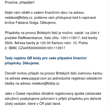
Prosíme, přispějte!!
Dejte nám vědět o vašem finančním daru na adresu
redakce@blisty.cz, pošleme vám přístupový kód k napínavé
knížce Fabiana Golga. Děkujeme.
Příspěvky na provoz Britských listů je možno zaslat na účet v
pražské Raiffeisenbance, číslo účtu: 1001113917, kód banky
5500. Adresa banky je 120 00 Karlovo nám. 10, Praha
2. IBAN: CZ4455000000001001113917
Tady najdete QR kódy pro vaše případné finanční
příspěvky. Děkujeme.
Čtenáři mohou přispět na provoz Britských listů úvěrovou kartou
na adrese www.paypal.com po jednoduché registraci odesláním
částky na adresu redakce@blisty.cz.
Jako v České republice oficiálně registrovaný spolek (občanské
sdružení) poskytujeme potvrzení o přijetí příspěvku pro daňové
účely osobám, které v ČR platí daně.