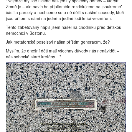
"Nejenže my lidé ničíme náš jediný společný domov – kterým
Země je – ale navíc ho připitoměle rozdělujeme na ‚soukromé'
části a parcely a nechceme se o ně dělit s našimi sousedy, kteří
jsou přitom s námi na jedné a jediné lodi letící vesmírem.
Tento zabetovaný nápis jsem našel na chodníku před dětskou
nemocnicí v Bostonu.
Jak metaforické poselství našim příštím generacím, že?
Myslím, že dnešní děti mají všechny důvody nás nenávidět –
nás sobecké staré kretény...."