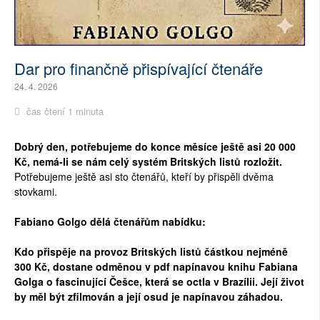
Dar pro finančně přispívající čtenáře
24. 4. 2026
čas čtení 1 minuta
Dobrý den, potřebujeme do konce měsíce ještě asi 20 000
Kč, nemá-li se nám celý systém Britských listů rozložit.
Potřebujeme ještě asi sto čtenářů, kteří by přispěli dvěma
stovkami.
Fabiano Golgo dělá čtenářům nabídku:
Kdo přispěje na provoz Britských listů částkou nejméně
300 Kč, dostane odměnou v pdf napínavou knihu Fabiana
Golga o fascinující Češce, která se octla v Brazílii. Její život
by měl být zfilmován a její osud je napínavou záhadou.