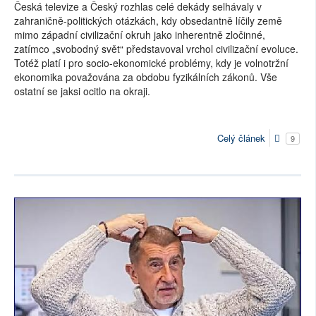
Česká televize a Český rozhlas celé dekády selhávaly v
zahraničně-politických otázkách, kdy obsedantně líčily země
mimo západní civilizační okruh jako inherentně zločinné,
zatímco „svobodný svět“ představoval vrchol civilizační evoluce.
Totéž platí i pro socio-ekonomické problémy, kdy je volnotržní
ekonomika považována za obdobu fyzikálních zákonů. Vše
ostatní se jaksi ocitlo na okraji.
Celý článek
9