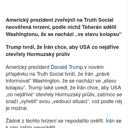
Americký prezident zveřejnil na Truth Social
neověřená tvrzení, podle nichž Teherán sdělil
Washingtonu, že se nachází „ve stavu kolapsu“
Trump tvrdí, že Írán chce, aby USA co nejdříve
otevřely Hormuzský průliv
Americký prezident
Donald Trump
v novém
příspěvku na Truth Social tvrdí, že Írán „právě
informoval“ Washington, že se nachází ve „stavu
kolapsu“. Trump také uvedl, že Írán chce, aby USA
„co nejdříve“ otevřely Hormuzský průliv, zatímco se
snaží „vyřešit“ svou „vedoucí situaci“, což podle něj
je možné.
Žádné z těchto tvrzení se nepodařilo ověřit.
Írán
se
k nim zatím nevyjádřil.