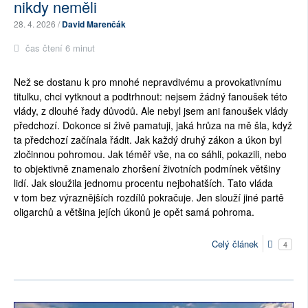
nikdy neměli
28. 4. 2026 /
David Marenčák
čas čtení 6 minut
Než se dostanu k pro mnohé nepravdivému a provokativnímu
titulku, chci vytknout a podtrhnout: nejsem žádný fanoušek této
vlády, z dlouhé řady důvodů. Ale nebyl jsem ani fanoušek vlády
předchozí. Dokonce si živě pamatuji, jaká hrůza na mě šla, když
ta předchozí začínala řádit. Jak každý druhý zákon a úkon byl
zločinnou pohromou. Jak téměř vše, na co sáhli, pokazili, nebo
to objektivně znamenalo zhoršení životních podmínek většiny
lidí. Jak sloužila jednomu procentu nejbohatších. Tato vláda
v tom bez výraznějších rozdílů pokračuje. Jen slouží jiné partě
oligarchů a většina jejích úkonů je opět samá pohroma.
Celý článek
4