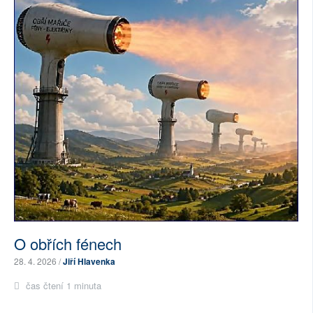
O obřích fénech
28. 4. 2026 /
Jiří Hlavenka
čas čtení 1 minuta