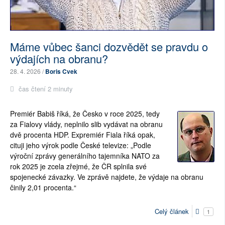
Máme vůbec šanci dozvědět se pravdu o
výdajích na obranu?
28. 4. 2026 /
Boris Cvek
čas čtení 2 minuty
Premiér Babiš říká, že Česko v roce 2025, tedy
za
Fialovy
vlády, neplnilo slib vydávat na obranu
dvě procenta HDP. Expremiér Fiala říká opak,
cituji jeho výrok podle České televize: „Podle
výroční zprávy generálního tajemníka NATO za
rok
2025
je zcela zřejmé, že ČR splnila své
spojenecké závazky. Ve
zprávě
najdete, že výdaje na obranu
činily 2,01 procenta.“
Celý článek
1