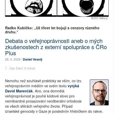
Radko Kubičko: „Už třicet let bojuji s cenzory různého
druhu.“
Debata o veřejnoprávnosti aneb o mých
zkušenostech z externí spolupráce s ČRo
Plus
28. 4. 2026 /
Daniel Veselý
čas čtení 5 minut
Nemohu než souhlasit prakticky se vším, co tzv.
veřejnoprávním médiím ve svém textu
vytýká
David Marenčák
. Ano, ona domnělá
veřejnoprávnost je pouhé kódové slovo pro
nemilosrdné prosazování neoliberální ortodoxie
ve všech sférách veřejného života. Případ
izraelské genocidy v Gaze je posledním hřebíčkem do rakve.