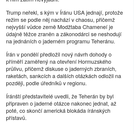
Trump neřekl, s kým v Íránu USA jednají, protože
režim se podle něj nachází v chaosu, přičemž
nejvyšší vůdce země Modžtaba Chameneí je
údajně těžce zraněn a zákonodárci se neshodují
na jednáních o jaderném programu Teheránu.
Írán v pondělí předložil nový návrh dohody o
příměří zaměřený na otevření Hormuzského
průlivu, přičemž diskuse o jaderných zbraních,
raketách, sankcích a dalších otázkách odložil na
později, podle úředníků v regionu.
Íránští představitelé uvedli, že Teherán by byl
připraven o jaderné otázce nakonec jednat, až
poté, co skončí americká blokáda íránských
přístavů.