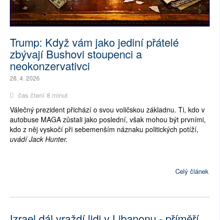
Trump: Když vám jako jediní přátelé
zbývají Bushovi stoupenci a
neokonzervativci
28. 4. 2026
čas čtení 8 minut
Válečný prezident přichází o svou voličskou základnu. Ti, kdo v
autobuse MAGA zůstali jako poslední, však mohou být prvními,
kdo z něj vyskočí při sebemenším náznaku politických potíží,
uvádí Jack Hunter.
Celý článek
Izrael dál vraždí lidi v Libanonu - příměří