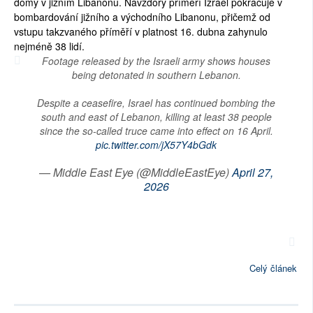
domy v jižním Libanonu. Navzdory příměří Izrael pokračuje v
bombardování jižního a východního Libanonu, přičemž od
vstupu takzvaného příměří v platnost 16. dubna zahynulo
nejméně 38 lidí.
Footage released by the Israeli army shows houses
being detonated in southern Lebanon.
Despite a ceasefire, Israel has continued bombing the
south and east of Lebanon, killing at least 38 people
since the so-called truce came into effect on 16 April.
pic.twitter.com/jX57Y4bGdk
— Middle East Eye (@MiddleEastEye)
April 27,
2026
Celý článek