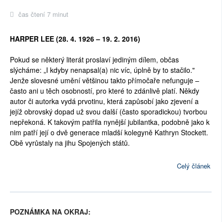
čas čtení 7 minut
HARPER LEE (28. 4. 1926 – 19. 2. 2016)
Pokud se některý literát proslaví jediným dílem, občas
slýcháme: „I kdyby nenapsal(a) nic víc, úplně by to stačilo."
Jenže slovesné umění většinou takto přímočaře nefunguje –
často ani u těch osobností, pro které to zdánlivě platí. Někdy
autor či autorka vydá prvotinu, která zapůsobí jako zjevení a
jejíž obrovský dopad už svou další (často sporadickou) tvorbou
nepřekoná. K takovým patřila nynější jubilantka, podobně jako k
nim patří její o dvě generace mladší kolegyně Kathryn Stockett.
Obě vyrůstaly na jihu Spojených států.
Celý článek
POZNÁMKA NA OKRAJ: