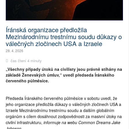
Íránská organizace předložila
Mezinárodnímu trestnímu soudu důkazy o
válečných zločinech USA a Izraele
28. 4. 2026
čas čtení 4 minuty
„Všechny případy útoků na civilisty jsou právně stíhány na
základě Ženevských úmluv,“ uvedl předseda Íránského
červeného půlměsíce.
Předseda Íránského červeného půlměsíce v sobotu uvedl, že
jeho organizace předložila důkazy o válečných zločinech USA a
Izraele Mezinárodnímu trestnímu soudu a dalším globálním
orgánům s cílem dosáhnout zodpovědnosti za masivní útoky na
civilní infrastrukturu,
informuje na webu Common Dreams Jake
Johnson.