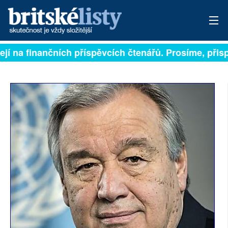
jí na finančních příspěvcích čtenářů. Prosíme, přispěj
PŘIHLÁSIT
AKTUÁLNÍ VYDÁNÍ
ARCHIV
ROZHOVORY
TÉMATA
NEJČTENĚJŠÍ ZA 7 DNÍ
AUTOŘI
PŘÍSPĚVKY NA PROVOZ