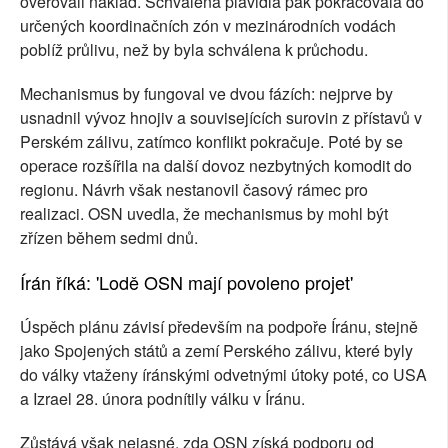
ověřovali náklad. Schválená plavidla pak pokračovala do
určených koordinačních zón v mezinárodních vodách
poblíž průlivu, než by byla schválena k průchodu.
Mechanismus by fungoval ve dvou fázích: nejprve by
usnadnil vývoz hnojiv a souvisejících surovin z přístavů v
Perském zálivu, zatímco konflikt pokračuje. Poté by se
operace rozšířila na další dovoz nezbytných komodit do
regionu. Návrh však nestanovil časový rámec pro
realizaci. OSN uvedla, že mechanismus by mohl být
zřízen během sedmi dnů.
Írán říká: 'Lodě OSN mají povoleno projet'
Úspěch plánu závisí především na podpoře Íránu, stejně
jako Spojených států a zemí Perského zálivu, které byly
do války vtaženy íránskými odvetnými útoky poté, co USA
a Izrael 28. února podnítily válku v Íránu.
Zůstává však nejasné, zda OSN získá podporu od