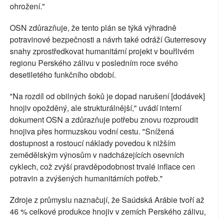
ohrožení."
OSN zdůrazňuje, že tento plán se týká výhradně
potravinové bezpečnosti a návrh také odráží Guterresovy
snahy zprostředkovat humanitární projekt v bouřlivém
regionu Perského zálivu v posledním roce svého
desetiletého funkčního období.
"Na rozdíl od obilných šoků je dopad narušení [dodávek]
hnojiv opožděný, ale strukturálnější," uvádí interní
dokument OSN a zdůrazňuje potřebu znovu rozproudit
hnojiva přes hormuzskou vodní cestu. "Snížená
dostupnost a rostoucí náklady povedou k nižším
zemědělským výnosům v nadcházejících osevních
cyklech, což zvýší pravděpodobnost trvalé inflace cen
potravin a zvýšených humanitárních potřeb."
Zdroje z průmyslu naznačují, že Saúdská Arábie tvoří až
46 % celkové produkce hnojiv v zemích Perského zálivu,