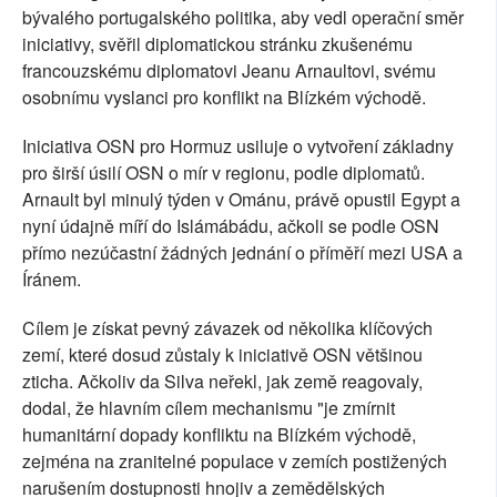
bývalého portugalského politika, aby vedl operační směr
iniciativy, svěřil diplomatickou stránku zkušenému
francouzskému diplomatovi Jeanu Arnaultovi, svému
osobnímu vyslanci pro konflikt na Blízkém východě.
Iniciativa OSN pro Hormuz usiluje o vytvoření základny
pro širší úsilí OSN o mír v regionu, podle diplomatů.
Arnault byl minulý týden v Ománu, právě opustil Egypt a
nyní údajně míří do Islámábádu, ačkoli se podle OSN
přímo nezúčastní žádných jednání o příměří mezi USA a
Íránem.
Cílem je získat pevný závazek od několika klíčových
zemí, které dosud zůstaly k iniciativě OSN většinou
zticha. Ačkoliv da Silva neřekl, jak země reagovaly,
dodal, že hlavním cílem mechanismu "je zmírnit
humanitární dopady konfliktu na Blízkém východě,
zejména na zranitelné populace v zemích postižených
narušením dostupnosti hnojiv a zemědělských