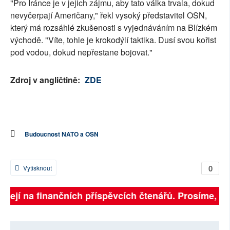
"Pro Íránce je v jejich zájmu, aby tato válka trvala, dokud
nevyčerpají Američany," řekl vysoký představitel OSN,
který má rozsáhlé zkušenosti s vyjednáváním na Blízkém
východě. "Víte, tohle je krokodýlí taktika. Dusí svou kořist
pod vodou, dokud nepřestane bojovat."
Zdroj v angličtině:
ZDE
Budoucnost NATO a OSN
0
Vytisknout
sejí na finančních příspěvcích čtenářů. Prosíme, přisp