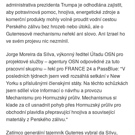
administrativa prezidenta Trumpa je odhodlána zajistit,
aby potravinová pomoc, hnojiva, energetické zdroje a
komerční produkty mohly volně proudit vodní cestou
Perského zálivu bez hrozeb nebo útoků, ale o
Guterresově mechanismu neřekl ani slovo. Ani Izrael ho
ve svém projevu nic nezmínil.
Jorge Moreira da Silva, výkonný ředitel Úřadu OSN pro
projektové služby – agentury OSN odpovědné za tuto
pracovní skupinu – řekl pro FRANCE 24 a PassBlue: "V
posledních týdnech jsem vedl rozsáhlá setkání v New
Yorku s příslušnými členskými státy. Na těchto schůzkách
jsem sdílel více informací o návrhu a provozu
Mechanismu pro Hormuzský průliv. Mechanismus si
klade za cíl usnadnit pohyb přes Hormuzský průliv pro
obchodní plavidla přepravující hnojiva a související
materiály z Perského zálivu."
Zatímco generální tajemník Guterres vybral da Silvu,