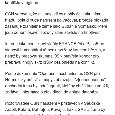
konfliktu v regionu.
OSN varovala, že miliony lidí by mohly čelit akutnímu
hladu, pokud bude narušení pokračovat, protože blokáda
zasahuje zranitelné země jako Súdán a Somálsko, které
jsou během osevní sezóny silně závislé na hnojivech.
Interní dokument, který viděly FRANCE 24 a PassBlue,
stanovil humanitární rámec navržený koncem března, v
němž by pracovní skupina OSN otevřela koridor pro
přepravu hnojiv skrz průliv bez ohledu na konflikt.
Podle dokumentu "Operační mechanismus OSN pro
Hormuzský průliv" a mapy zobrazující "zjednodušenou"
obchodní trasu by lodní agenti, kteří by chtěli trasu použít,
zadávali informace o plavidlech do online databáze.
Pozorovatelé OSN nasazení v přístavech v Saúdské
Arábii, Kataru, Bahrajnu, Kuvajtu, Iráku, SAE a Íránu by