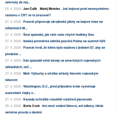
zahrnuty do nej...
25. 4. 2026 /
Jan Čulík
,
Matěj Metelec
Jak bojovat proti nesmyslnému
rasismu v ČR? Je to ztracené?
27. 4. 2026 /
Francie připravuje ukrajinské piloty na bojové mise na
stíhačkách M...
27. 4. 2026 /
Šest způsobů, jak vám vaše chytré hodinky lžou
27. 4. 2026 /
Italská premiérka odmítá pozvání Putina na summit G20
27. 4. 2026 /
Francie tvrdí, že klima bylo staženo z jednání G7, aby se
předešlo ...
27. 4. 2026 /
Írán způsobil větší škody na amerických vojenských
základnách, než ...
27. 4. 2026 /
Mali: Výbuchy a střelba otřásly hlavním vojenským
táborem
27. 4. 2026 /
Washington, D.C., před příjezdem krále vyměňuje
australské vlajky z...
27. 4. 2026 /
Kanada schválila rozsáhlé rozšíření plynovodu
25. 4. 2026 /
Boris Cvek
Ani nové vedení lidovců, ani odbory, nikdo
neřekne pravdu o danění