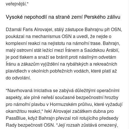
veřejnější."
Vysoké nepohodlí na straně zemí Perského zálivu
Džamál Faris Alrovajei, stálý zástupce Bahrajnu při OSN,
poukázal na mechanismus OSN a uvedl, že nejde o
komplexní reakci na nejistotu na námořní trase. Bahrajn,
malý ostrovní stát ležící mezi Íránem a Saúdskou Arábií,
je pod tlakem a snaží se bránit proti násilným odvetám
Íránu a zákazům vyjíždění na rybářských a rekreačních
plavidlech v okolních pobřežních vodách, které platí až
do odvolání.
"Navrhovaná iniciativa se zabývá důležitými operačními
aspekty, ale plně neřeší současné bezpečnostní hrozby
pro námořní plavbu v Hormuzském průlivu, které vyžadují
okamžitou reakci," řekl Alrovajei začátkem dubna pro
PassBlue, když Bahrajn převzal roli rotujícího předsedy
Rady bezpečnosti OSN. "Její rozsah zůstává omezený,