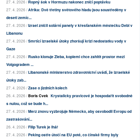
27. 4. 2026 /
Ropný šok v Hormuzu nakonec zničí poptávku
27. 4. 2026 /
Afrika: Dvě třetiny světového hladu jsou soustředěny v
deseti zemíc...
27. 4. 2026 /
Izrael zničil solární panely v křesťanském městečku Debl v
Libanonu
27. 4. 2026 /
Smrtící izraelské útoky zhoršují krizi nedostatku vody v
Gaze
27. 4. 2026 /
Rusko klonuje Zieba, kopiemi chce zahltit prostor mezi
Volgogradem ...
27. 4. 2026 /
Libanonské ministerstvo zdravotnictví uvádí, že izraelské
útoky zab...
27. 4. 2026 /
Zase o jízdních kolech
26. 4. 2026 /
Boris Cvek
Krystalicky pravicové je hospodařit svobodně
s nulou, což se bude h...
27. 4. 2026 /
Merz znovu vyzbrojuje Německo, aby osvobodil Evropu od
zastrašování...
26. 4. 2026 /
Filip Turek je lhář
27. 4. 2026 /
Peking ostře útočí na EU poté, co čínské firmy byly