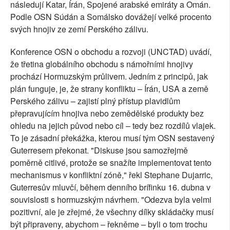
následují Katar, Írán, Spojené arabské emiráty a Omán.
Podle OSN Súdán a Somálsko dovážejí velké procento
svých hnojiv ze zemí Perského zálivu.
Konference OSN o obchodu a rozvoji (UNCTAD) uvádí,
že třetina globálního obchodu s námořními hnojivy
prochází Hormuzským průlivem. Jedním z principů, jak
plán funguje, je, že strany konfliktu – Írán, USA a země
Perského zálivu – zajistí plný přístup plavidlům
přepravujícím hnojiva nebo zemědělské produkty bez
ohledu na jejich původ nebo cíl – tedy bez rozdílů vlajek.
To je zásadní překážka, kterou musí tým OSN sestavený
Guterresem překonat. "Diskuse jsou samozřejmě
poměrně citlivé, protože se snažíte implementovat tento
mechanismus v konfliktní zóně," řekl Stephane Dujarric,
Guterresův mluvčí, během denního brífinku 16. dubna v
souvislosti s hormuzským návrhem. "Odezva byla velmi
pozitivní, ale je zřejmé, že všechny dílky skládačky musí
být připraveny, abychom – řekněme – byli o tom trochu