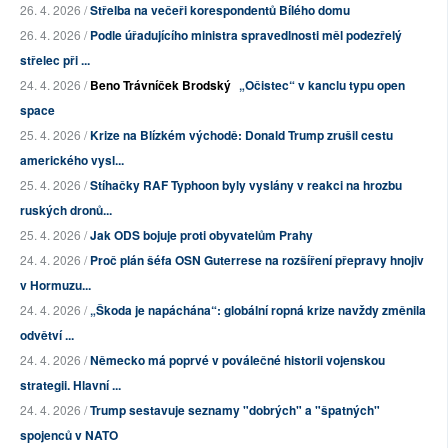
26. 4. 2026 /
Střelba na večeři korespondentů Bílého domu
26. 4. 2026 /
Podle úřadujícího ministra spravedlnosti měl podezřelý
střelec při ...
24. 4. 2026 /
Beno Trávníček Brodský
„Očistec“ v kanclu typu open
space
25. 4. 2026 /
Krize na Blízkém východě: Donald Trump zrušil cestu
amerického vysl...
25. 4. 2026 /
Stíhačky RAF Typhoon byly vyslány v reakci na hrozbu
ruských dronů...
25. 4. 2026 /
Jak ODS bojuje proti obyvatelům Prahy
24. 4. 2026 /
Proč plán šéfa OSN Guterrese na rozšíření přepravy hnojiv
v Hormuzu...
24. 4. 2026 /
„Škoda je napáchána“: globální ropná krize navždy změnila
odvětví ...
24. 4. 2026 /
Německo má poprvé v poválečné historii vojenskou
strategii. Hlavní ...
24. 4. 2026 /
Trump sestavuje seznamy "dobrých" a "špatných"
spojenců v NATO