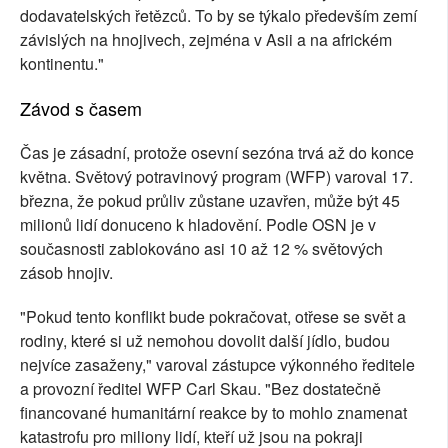
dodavatelských řetězců. To by se týkalo především zemí
závislých na hnojivech, zejména v Asii a na africkém
kontinentu."
Závod s časem
Čas je zásadní, protože osevní sezóna trvá až do konce
května. Světový potravinový program (WFP) varoval 17.
března, že pokud průliv zůstane uzavřen, může být 45
milionů lidí donuceno k hladovění. Podle OSN je v
současnosti zablokováno asi 10 až 12 % světových
zásob hnojiv.
"Pokud tento konflikt bude pokračovat, otřese se svět a
rodiny, které si už nemohou dovolit další jídlo, budou
nejvíce zasaženy," varoval zástupce výkonného ředitele
a provozní ředitel WFP Carl Skau. "Bez dostatečně
financované humanitární reakce by to mohlo znamenat
katastrofu pro miliony lidí, kteří už jsou na pokraji