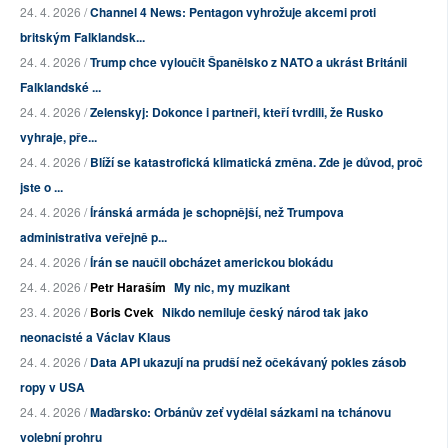
24. 4. 2026 /
Channel 4 News: Pentagon vyhrožuje akcemi proti
britským Falklandsk...
24. 4. 2026 /
Trump chce vyloučit Španělsko z NATO a ukrást Británii
Falklandské ...
24. 4. 2026 /
Zelenskyj: Dokonce i partneři, kteří tvrdili, že Rusko
vyhraje, pře...
24. 4. 2026 /
Blíží se katastrofická klimatická změna. Zde je důvod, proč
jste o ...
24. 4. 2026 /
Íránská armáda je schopnější, než Trumpova
administrativa veřejně p...
24. 4. 2026 /
Írán se naučil obcházet americkou blokádu
24. 4. 2026 /
Petr Haraším
My nic, my muzikant
23. 4. 2026 /
Boris Cvek
Nikdo nemiluje český národ tak jako
neonacisté a Václav Klaus
24. 4. 2026 /
Data API ukazují na prudší než očekávaný pokles zásob
ropy v USA
24. 4. 2026 /
Maďarsko: Orbánův zeť vydělal sázkami na tchánovu
volební prohru