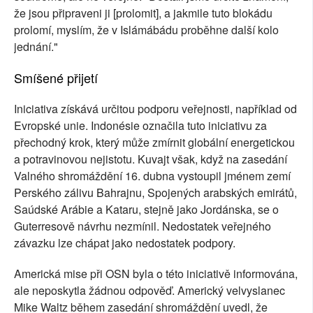
že jsou připraveni ji [prolomit], a jakmile tuto blokádu
prolomí, myslím, že v Islámábádu proběhne další kolo
jednání."
Smíšené přijetí
Iniciativa získává určitou podporu veřejnosti, například od
Evropské unie. Indonésie označila tuto iniciativu za
přechodný krok, který může zmírnit globální energetickou
a potravinovou nejistotu. Kuvajt však, když na zasedání
Valného shromáždění 16. dubna vystoupil jménem zemí
Perského zálivu Bahrajnu, Spojených arabských emirátů,
Saúdské Arábie a Kataru, stejně jako Jordánska, se o
Guterresově návrhu nezmínil. Nedostatek veřejného
závazku lze chápat jako nedostatek podpory.
Americká mise při OSN byla o této iniciativě informována,
ale neposkytla žádnou odpověď. Americký velvyslanec
Mike Waltz během zasedání shromáždění uvedl, že