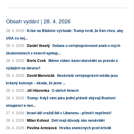
Obsah vydání | 28. 4. 2026
28. 4. 2026 /
Krize na Blízkém východě: Trump tvrdí, že Írán chce, aby
USA co nej...
28. 4. 2026 /
Daniel Veselý
Debata o veřejnoprávnosti aneb o mých
zkušenostech z externí spolup...
28. 4. 2026 /
Boris Cvek
Máme vůbec šanci dozvědět se pravdu o
výdajích na obranu?
28. 4. 2026 /
David Marenčák
Nezávislá veřejnoprávní média jsou
krásný koncept – škoda, že jsme ...
28. 4. 2026 /
Jiří Hlavenka
O obřích fénech
28. 4. 2026 /
Trump: Když vám jako jediní přátelé zbývají Bushovi
stoupenci a neo...
27. 4. 2026 /
Izrael dál vraždí lidi v Libanonu - příměří nepříměří
28. 4. 2026 /
Milan Kohout
Děti mají důvody nás nenávidět
28. 4. 2026 /
Pavlína Antošová
Hrstka statečných proti křivdě