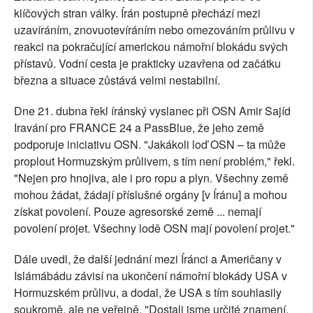
klíčových stran války. Írán postupně přechází mezi
uzavíráním, znovuotevíráním nebo omezováním průlivu v
reakci na pokračující americkou námořní blokádu svých
přístavů. Vodní cesta je prakticky uzavřena od začátku
března a situace zůstává velmi nestabilní.
Dne 21. dubna řekl íránský vyslanec při OSN Amir Sajíd
Iravání pro FRANCE 24 a PassBlue, že jeho země
podporuje iniciativu OSN. "Jakákoli loď OSN – ta může
proplout Hormuzským průlivem, s tím není problém," řekl.
"Nejen pro hnojiva, ale i pro ropu a plyn. Všechny země
mohou žádat, žádají příslušné orgány [v Íránu] a mohou
získat povolení. Pouze agresorské země ... nemají
povolení projet. Všechny lodě OSN mají povolení projet."
Dále uvedl, že další jednání mezi Íránci a Američany v
Islámábádu závisí na ukončení námořní blokády USA v
Hormuzském průlivu, a dodal, že USA s tím souhlasily
soukromě, ale ne veřejně. "Dostali jsme určité znamení,