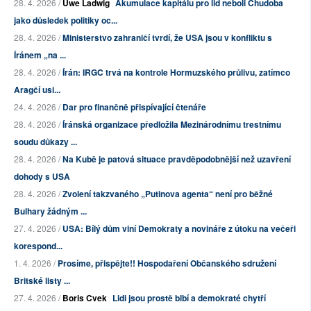
28. 4. 2026 /
Uwe Ladwig
Akumulace kapitálu pro lid neboli Chudoba
jako důsledek politiky oc...
28. 4. 2026 /
Ministerstvo zahraničí tvrdí, že USA jsou v konfliktu s
Íránem „na ...
28. 4. 2026 /
Írán: IRGC trvá na kontrole Hormuzského průlivu, zatímco
Aragčí usi...
24. 4. 2026 /
Dar pro finančně přispívající čtenáře
28. 4. 2026 /
Íránská organizace předložila Mezinárodnímu trestnímu
soudu důkazy ...
28. 4. 2026 /
Na Kubě je patová situace pravděpodobnější než uzavření
dohody s USA
28. 4. 2026 /
Zvolení takzvaného „Putinova agenta“ není pro běžné
Bulhary žádným ...
27. 4. 2026 /
USA: Bílý dům viní Demokraty a novináře z útoku na večeři
korespond...
1. 4. 2026 /
Prosíme, přispějte!! Hospodaření Občanského sdružení
Britské listy ...
27. 4. 2026 /
Boris Cvek
Lidi jsou prostě blbí a demokraté chytří