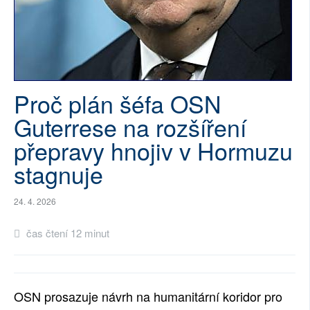
SOCIÁLNÍ SÍTĚ
RUBRIKY
PLNÁ VERZE STRÁNEK
Proč plán šéfa OSN
Guterrese na rozšíření
přepravy hnojiv v Hormuzu
stagnuje
24. 4. 2026
čas čtení 12 minut
OSN prosazuje návrh na humanitární koridor pro