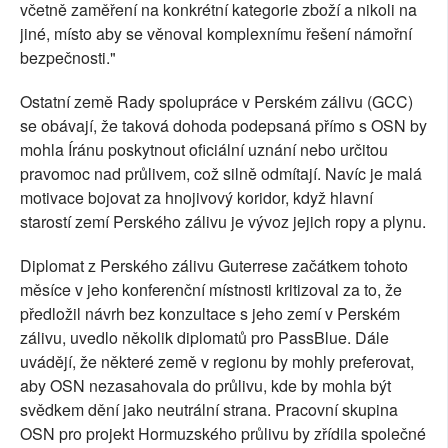
včetně zaměření na konkrétní kategorie zboží a nikoli na
jiné, místo aby se věnoval komplexnímu řešení námořní
bezpečnosti."
Ostatní země Rady spolupráce v Perském zálivu (GCC)
se obávají, že taková dohoda podepsaná přímo s OSN by
mohla Íránu poskytnout oficiální uznání nebo určitou
pravomoc nad průlivem, což silně odmítají. Navíc je malá
motivace bojovat za hnojivový koridor, když hlavní
starostí zemí Perského zálivu je vývoz jejich ropy a plynu.
Diplomat z Perského zálivu Guterrese začátkem tohoto
měsíce v jeho konferenční místnosti kritizoval za to, že
předložil návrh bez konzultace s jeho zemí v Perském
zálivu, uvedlo několik diplomatů pro PassBlue. Dále
uvádějí, že některé země v regionu by mohly preferovat,
aby OSN nezasahovala do průlivu, kde by mohla být
svědkem dění jako neutrální strana. Pracovní skupina
OSN pro projekt Hormuzského průlivu by zřídila společné