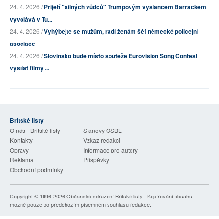
24. 4. 2026 /
Přijetí "silných vůdců" Trumpovým vyslancem Barrackem
vyvolává v Tu...
24. 4. 2026 /
Vyhýbejte se mužům, radí ženám šéf německé policejní
asociace
24. 4. 2026 /
Slovinsko bude místo soutěže Eurovision Song Contest
vysílat filmy ...
Britské listy
O nás - Britské listy
Stanovy OSBL
Kontakty
Vzkaz redakci
Opravy
Informace pro autory
Reklama
Příspěvky
Obchodní podmínky
Copyright © 1996-2026
Občanské sdružení Britské listy
| Kopírování obsahu
možné pouze po předchozím písemném souhlasu redakce.