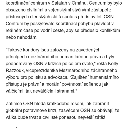
koordinační centrum v Salalah v Ománu. Centrum by bylo
obsazeno civilními a vojenskými styčnými zástupci z
příslušných členských států spolu s představiteli OSN.
Centrum by poskytovalo koordinaci pohybu plavidel v
reálném čase po vodní cestě, aby se předešlo konfliktům
nebo nehodám.
"Takové koridory jsou založeny na zavedených
principech mezinárodního humanitárního práva a byly
podporovány OSN v krizích po celém světě," řekla Kelly
Razzouk, viceprezidentka Mezinárodního záchranného
výboru pro politiku a advokacii. "Zajištění humanitárního
přístupu je právní a morální povinností sdílenou jak
válčícími, tak neválčícími stranami."
Zatímco OSN hledá krátkodobé řešení, jak zabránit
globální potravinové krizi, zasvěcení OSN se obávají, že
válka bude trvat a civilisté ponesou největší zátěž.