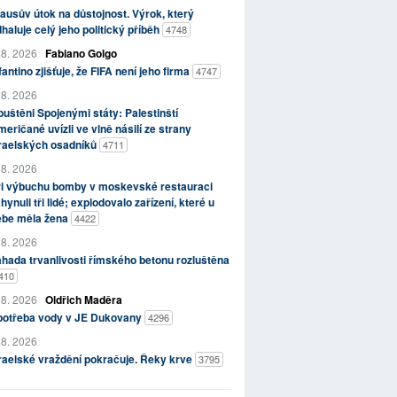
ausův útok na důstojnost. Výrok, který
haluje celý jeho politický příběh
4748
 8. 2026
Fabiano Golgo
fantino zjišťuje, že FIFA není jeho firma
4747
 8. 2026
uštěni Spojenými státy: Palestinští
eričané uvízli ve vlně násilí ze strany
zraelských osadníků
4711
 8. 2026
ři výbuchu bomby v moskevské restauraci
hynuli tři lidé; explodovalo zařízení, které u
ebe měla žena
4422
 8. 2026
hada trvanlivosti římského betonu rozluštěna
410
 8. 2026
Oldřich Maděra
potřeba vody v JE Dukovany
4296
 8. 2026
raelské vraždění pokračuje. Řeky krve
3795