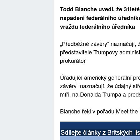
Todd Blanche uvedl, že 31let
napadení federálního úředníka
vraždu federálního úředníka
„Předběžné závěry“ naznačují, 
představitele Trumpovy administr
prokurátor
Úřadující americký generální p
závěry“ naznačují, že údajný s
mířil na Donalda Trumpa a předst
Blanche řekl v pořadu Meet the