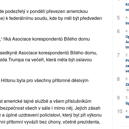
Kl
od
ude podezřelý v pondělí převezen americkou
ice) k federálnímu soudu, kde by měl být předveden
4.
In
4.
Op
i,“ říká Asociace korespondentů Bílého domu
Am
i
edsedkyně Asociace korespondentů Bílého domu,
2.
lda Trumpa na večeři, která měla být oslavou
P
za
s
5.
 Hiltonu byla pro všechny přítomné děsivým
Zá
4
3.
t americké tajné službě a všem příslušníkům
S
li bezpečnost všech v sále i mimo něj. Jejich zásah
4.
 a úplné uzdravení policistovi, který byl při výkonu
Iz
ni přítomní vyvázli bez úhony, včetně prezidenta,