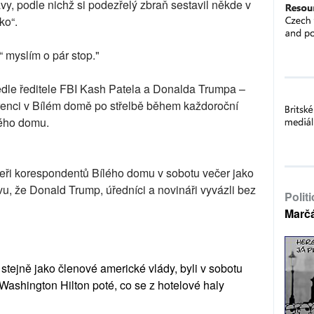
ávy, podle nichž si podezřelý zbraň sestavil někde v
ko“.
a“ myslím o pár stop."
edle ředitele FBI Kash Patela a Donalda Trumpa –
erenci v Bílém domě po střelbě během každoroční
lého domu.
ečeři korespondentů Bílého domu v sobotu večer jako
úlevu, že Donald Trump, úředníci a novináři vyvázli bez
Polit
Marč
stejně jako členové americké vlády, byli v sobotu
Washington Hilton poté, co se z hotelové haly