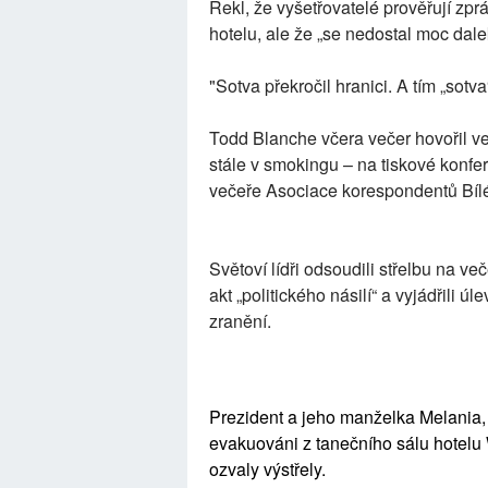
Řekl, že vyšetřovatelé prověřují zpr
hotelu, ale že „se nedostal moc dale
"Sotva překročil hranici. A tím „sotv
Todd Blanche včera večer hovořil v
stále v smokingu – na tiskové konf
večeře Asociace korespondentů Bí
Světoví lídři odsoudili střelbu na v
akt „politického násilí“ a vyjádřili 
zranění.
Prezident a jeho manželka Melania, 
evakuováni z tanečního sálu hotelu 
ozvaly výstřely.