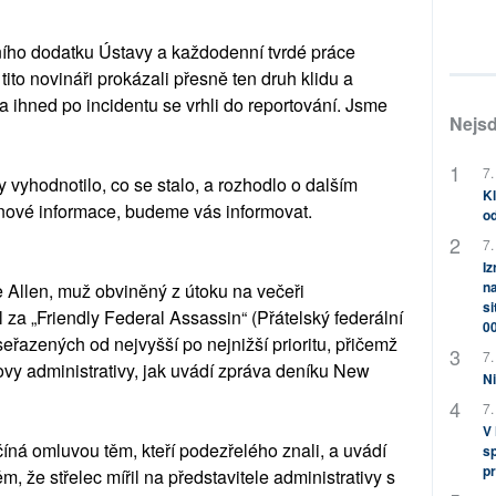
ího dodatku Ústavy a každodenní tvrdé práce
 tito novináři prokázali přesně ten druh klidu a
 a ihned po incidentu se vrhli do reportování. Jsme
Nejsd
7.
vyhodnotilo, co se stalo, a rozhodlo o dalším
Kl
 nové informace, budeme vás informovat.
od
7.
Iz
na
Allen, muž obviněný z útoku na večeři
si
za „Friendly Federal Assassin“ (Přátelský federální
0
seřazených od nejvyšší po nejnižší prioritu, přičemž
7.
ovy administrativy, jak uvádí zpráva deníku New
Ni
7.
V
ačíná omluvou těm, kteří podezřelého znali, a uvádí
sp
pr
m, že střelec mířil na představitele administrativy s