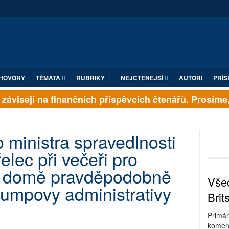
HOVORY
TÉMATA
RUBRIKY
NEJČTENĚJŠÍ
AUTOŘI
PŘÍS
ávisejí na finančních příspěvcích čtenářů. Prosíme, př
 ministra spravedlnosti
elec při večeři pro
m domě pravděpodobně
Všec
Trumpovy administrativy
Brit
Primár
komerc