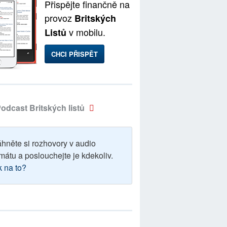
Přispějte finančně na
provoz
Britských
v mobilu.
Listů
CHCI PŘISPĚT
odcast Britských listů
áhněte si rozhovory v audio
mátu a poslouchejte je kdekoliv.
k na to?