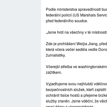
Podle ministerstva spravedlnosti b
federální policií (US Marshals Serv
před federálního soudce.
„Jsme hrdí na všechny v té místnost
Zde je prohlášení Weijia Jiang, př
která včera večer seděla vedle Dona
žurnalistiky.
Včerejší střelba ve washingtonském
zážitkem.
Vyjadřujeme svou nejhlubší vděčnos
bezpečnostních složek, kteří zajisti
ochránil tisíce hostů a přejeme brzké
služby zraněn. Jsme vděční, že všich
první dámy a viceprezidenta.