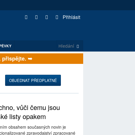
Přihlásit
PĚVKY
ispějte. ➥
OBJEDNAT PŘEDPLATNÉ
hno, vůči čemu jsou
ské listy opakem
ním obsahem současných novin je
ionalizované zpravodajství zpracované