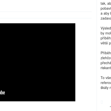
tak, a
pobavi
a aby 
zadava
Výsled
by moh
příběh
větší 
Příběh
zlehčo
přechá
riskant
To vše
refero
škály 