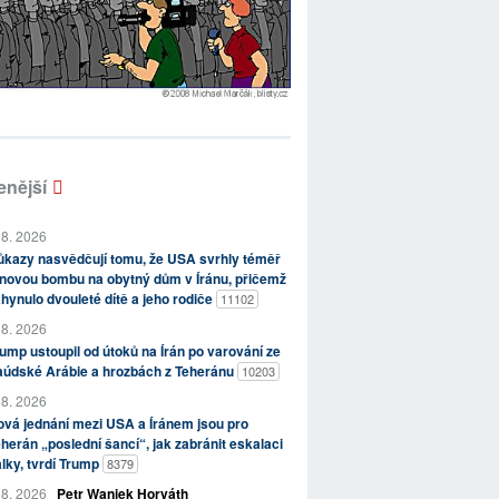
enější
 8. 2026
kazy nasvědčují tomu, že USA svrhly téměř
novou bombu na obytný dům v Íránu, přičemž
hynulo dvouleté dítě a jeho rodiče
11102
 8. 2026
ump ustoupil od útoků na Írán po varování ze
aúdské Arábie a hrozbách z Teheránu
10203
 8. 2026
vá jednání mezi USA a Íránem jsou pro
herán „poslední šancí“, jak zabránit eskalaci
lky, tvrdí Trump
8379
 8. 2026
Petr Waniek Horváth