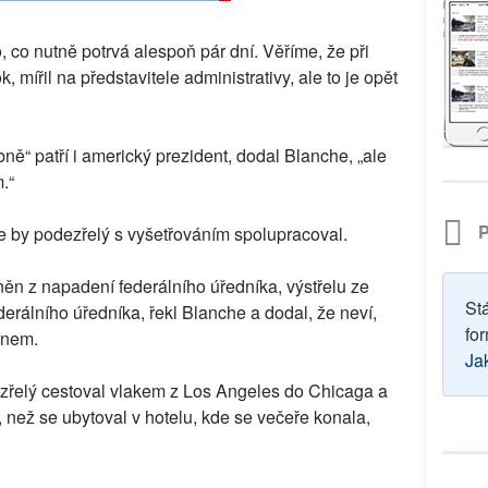
, co nutně potrvá alespoň pár dní. Věříme, že při
, mířil na představitele administrativy, ale to je opět
ně“ patří i americký prezident, dodal Blanche, „ale
.“
P
že by podezřelý s vyšetřováním spolupracoval.
něn z napadení federálního úředníka, výstřelu ze
St
erálního úředníka, řekl Blanche a dodal, že neví,
for
ánem.
Ja
ezřelý cestoval vlakem z Los Angeles do Chicaga a
než se ubytoval v hotelu, kde se večeře konala,