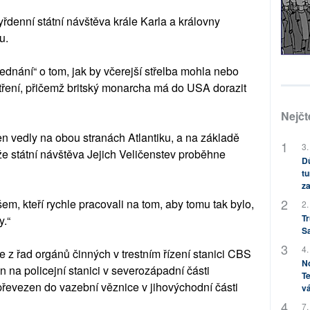
řdenní státní návštěva krále Karla a královny
u.
jednání“ o tom, jak by včerejší střelba mohla nebo
tření, přičemž britský monarcha má do USA dorazit
Nejčt
en vedly na obou stranách Atlantiku, a na základě
3.
e státní návštěva Jejich Veličenstev proběhne
Dů
tu
za
šem, kteří rychle pracovali na tom, aby tomu tak bylo,
2.
Tr
y.“
S
4.
je z řad orgánů činných v trestním řízení stanici CBS
No
 na policejní stanici v severozápadní části
Te
evezen do vazební věznice v jihovýchodní části
vá
7.