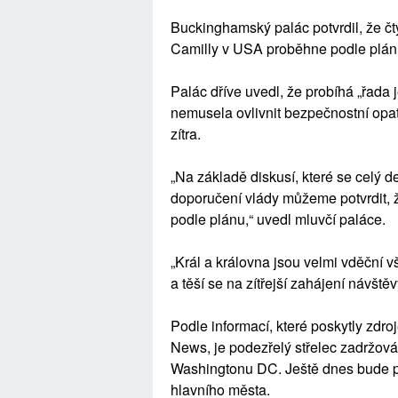
Buckinghamský palác potvrdil, že čty
Camilly v USA proběhne podle plán
Palác dříve uvedl, že probíhá „řada 
nemusela ovlivnit bezpečnostní opa
zítra.
„Na základě diskusí, které se celý d
doporučení vlády můžeme potvrdit, ž
podle plánu,“ uvedl mluvčí paláce.
„Král a královna jsou velmi vděční v
a těší se na zítřejší zahájení návštěv
Podle informací, které poskytly zdro
News, je podezřelý střelec zadržován
Washingtonu DC. Ještě dnes bude př
hlavního města.