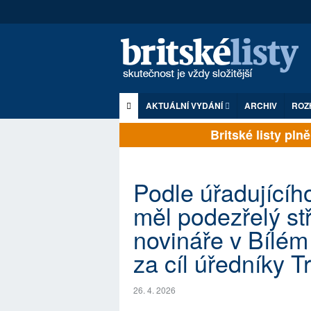
AKTUÁLNÍ VYDÁNÍ
ARCHIV
ROZ
Britské listy plně z
Podle úřadujícího
měl podezřelý stř
novináře v Bílé
za cíl úředníky 
26. 4. 2026