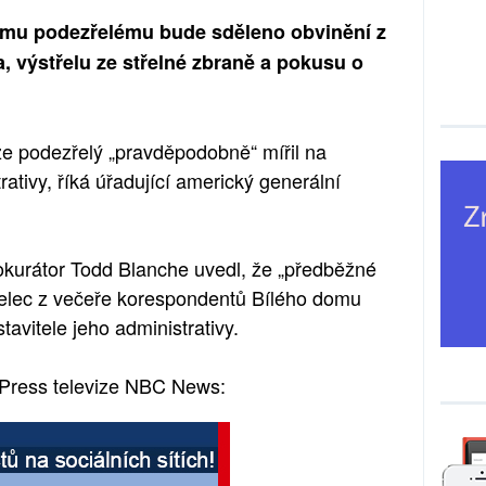
ému podezřelému bude sděleno obvinění z
, výstřelu ze střelné zbraně a pokusu o
že podezřelý „pravděpodobně“ mířil na
ativy, říká úřadující americký generální
rokurátor Todd Blanche uvedl, že „předběžné
třelec z večeře korespondentů Bílého domu
avitele jeho administrativy.
 Press televize NBC News: