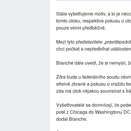
Stále vyšetřujeme motiv, a to je něco
tomto útoku, respektive pokusu o útok
pouze velmi předběžné.
Mezi tyto představitele „pravděpodob
chci počkat a nepředbíhat událostem
Blanche dále uvedl, že si nemyslí, 
Zítra bude u federálního soudu obvi
střelné zbraně a pokusu o vraždu fed
zda má útok nějakou souvislost s Ír
Vyšetřovatelé se domnívají, že pod
poté z Chicaga do Washingtonu DC, 
dodal Blanche.