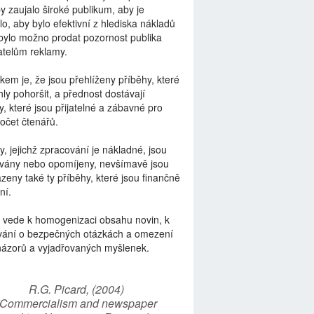
by zaujalo široké publikum, aby je
lo, aby bylo efektivní z hlediska nákladů
bylo možno prodat pozornost publika
telům reklamy.
kem je, že jsou přehlíženy příběhy, které
ly pohoršit, a přednost dostávají
y, které jsou přijatelné a zábavné pro
počet čtenářů.
y, jejichž zpracování je nákladné, jsou
vány nebo opomíjeny, nevšímavě jsou
zeny také ty příběhy, které jsou finančně
ní.
 vede k homogenizaci obsahu novin, k
vání o bezpečných otázkách a omezení
názorů a vyjadřovaných myšlenek.
R.G. Picard, (2004)
“Commercialism and newspaper