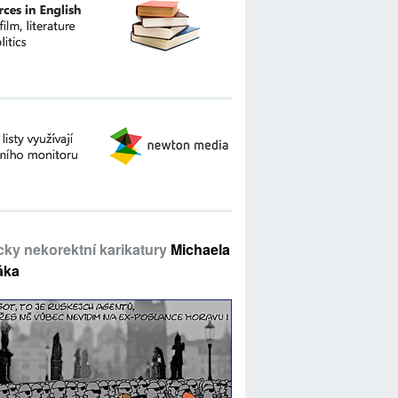
icky nekorektní karikatury
Michaela
áka