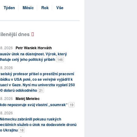
Týden
Měsíc
Rok
Vše
ílenější dnes
 8. 2026
Petr Waniek Horváth
ausův útok na důstojnost. Výrok, který
haluje celý jeho politický příběh
146
 8. 2026
raelský profesor přišel o prestižní pracovní
bídku v USA poté, co se veřejně vyjádřil k
tuaci v Gaze. Nyní mu univerzita vyplatí 250
00 dolarů odškodného
21
 8. 2026
Matěj Metelec
kdo nepozoruje svůj vlastní „soumrak“
19
 8. 2026
 Německu zabránili pokusu ruských
eciálních služeb o útok na dodavatele dronů
o Ukrajinu
18