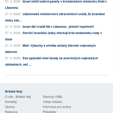
27. 4. 2026 /
Izrael zničil solární panely v křesťanském městečku Debl v
Libanonu
27. 4. 2026 /
Libanonské ministerstvo zdravotnictví uvádí, že izraelské
útoky zab...
27. 4. 2026 /
Izrael dál vraždí lidi v Libanonu - příměří nepříměří
27. 4. 2026 /
Smrtící izraelské útoky zhoršují krizi nedostatku vody v
Gaze
27. 4. 2026 /
Mali: Výbuchy a střelba otřásly hlavním vojenským
táborem
27. 4. 2026 /
Írán způsobil větší škody na amerických vojenských
základnách, než ...
Britské listy
O nás - Britské listy
Stanovy OSBL
Kontakty
Vzkaz redakci
Opravy
Informace pro autory
Reklama
Příspěvky