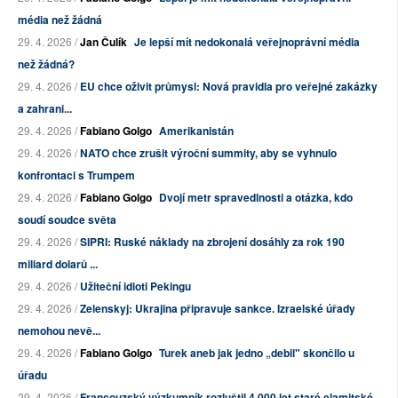
média než žádná
29. 4. 2026 /
Jan Čulík
Je lepší mít nedokonalá veřejnoprávní média
než žádná?
29. 4. 2026 /
EU chce oživit průmysl: Nová pravidla pro veřejné zakázky
a zahrani...
29. 4. 2026 /
Fabiano Golgo
Amerikanistán
29. 4. 2026 /
NATO chce zrušit výroční summity, aby se vyhnulo
konfrontaci s Trumpem
29. 4. 2026 /
Fabiano Golgo
Dvojí metr spravedlnosti a otázka, kdo
soudí soudce světa
29. 4. 2026 /
SIPRI: Ruské náklady na zbrojení dosáhly za rok 190
miliard dolarů ...
29. 4. 2026 /
Užiteční idioti Pekingu
29. 4. 2026 /
Zelenskyj: Ukrajina připravuje sankce. Izraelské úřady
nemohou nevě...
29. 4. 2026 /
Fabiano Golgo
Turek aneb jak jedno „debil" skončilo u
úřadu
29. 4. 2026 /
Francouzský výzkumník rozluštil 4 000 let staré elamitské