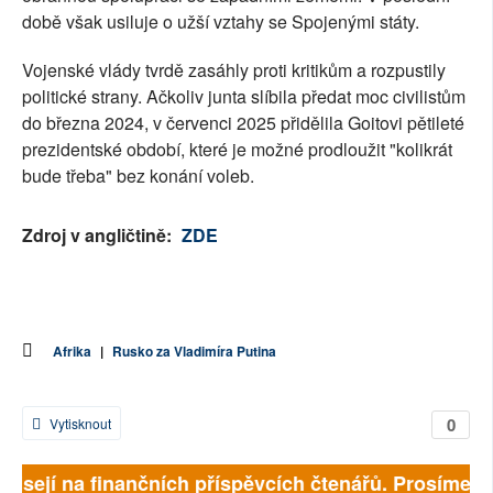
době však usiluje o užší vztahy se Spojenými státy.
Vojenské vlády tvrdě zasáhly proti kritikům a rozpustily
politické strany. Ačkoliv junta slíbila předat moc civilistům
do března 2024, v červenci 2025 přidělila Goitovi pětileté
prezidentské období, které je možné prodloužit "kolikrát
bude třeba" bez konání voleb.
Zdroj v angličtině:
ZDE
Afrika
|
Rusko za Vladimíra Putina
0
Vytisknout
ávisejí na finančních příspěvcích čtenářů. Prosíme, př