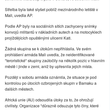
Střelba byla také slyšet poblíž mezinárodního letiště v
Mali, uvedla AP.
Podle AP byly na sociálních sítích zachyceny snímky
konvojů militantů v nákladních autech a na motocyklech
projíždějících opuštěnými ulicemi Kati.
Žádná skupina se k útokům nepřihlásila. Ve svém
prohlášení armáda Mali uvedla, že neidentifikované
"teroristické" skupiny zaútočily na několik pozic v hlavním
městě i jinde v zemi, aniž by upřesnila jejich místa.
Později v sobotu armáda oznámila, že situace je pod
kontrolou po útocích ozbrojených skupin v Bamaku a
dalších městech.
Africká unie (AU) odsoudila útoky za to, že ohrožují
civilisty. Organizace "důrazně odsuzuje tyto činy, které