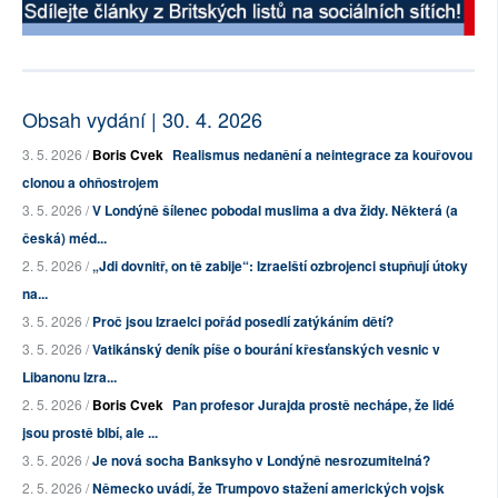
Obsah vydání | 30. 4. 2026
3. 5. 2026 /
Boris Cvek
Realismus nedanění a neintegrace za kouřovou
clonou a ohňostrojem
3. 5. 2026 /
V Londýně šílenec pobodal muslima a dva židy. Některá (a
česká) méd...
2. 5. 2026 /
„Jdi dovnitř, on tě zabije“: Izraelští ozbrojenci stupňují útoky
na...
3. 5. 2026 /
Proč jsou Izraelci pořád posedlí zatýkáním dětí?
3. 5. 2026 /
Vatikánský deník píše o bourání křesťanských vesnic v
Libanonu Izra...
2. 5. 2026 /
Boris Cvek
Pan profesor Jurajda prostě nechápe, že lidé
jsou prostě blbí, ale ...
3. 5. 2026 /
Je nová socha Banksyho v Londýně nesrozumitelná?
2. 5. 2026 /
Německo uvádí, že Trumpovo stažení amerických vojsk