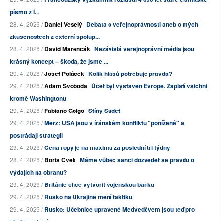
písmo z Í...
28. 4. 2026 /
Daniel Veselý
Debata o veřejnoprávnosti aneb o mých
zkušenostech z externí spolup...
28. 4. 2026 /
David Marenčák
Nezávislá veřejnoprávní média jsou
krásný koncept – škoda, že jsme ...
29. 4. 2026 /
Josef Poláček
Kolik hlasů potřebuje pravda?
29. 4. 2026 /
Adam Svoboda
Účet byl vystaven Evropě. Zaplatí všichni
kromě Washingtonu
29. 4. 2026 /
Fabiano Golgo
Stíny Sudet
29. 4. 2026 /
Merz: USA jsou v íránském konfliktu "ponížené" a
postrádají strategii
29. 4. 2026 /
Cena ropy je na maximu za poslední tři týdny
28. 4. 2026 /
Boris Cvek
Máme vůbec šanci dozvědět se pravdu o
výdajích na obranu?
29. 4. 2026 /
Británie chce vytvořit vojenskou banku
29. 4. 2026 /
Rusko na Ukrajině mění taktiku
29. 4. 2026 /
Rusko: Učebnice upravené Medveděvem jsou teď pro