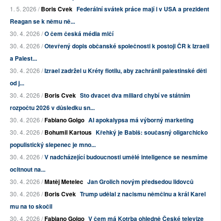
1. 5. 2026 /
Boris Cvek
Federální svátek práce mají i v USA a prezident
Reagan se k němu ně...
30. 4. 2026 /
O čem česká média mlčí
30. 4. 2026 /
Otevřený dopis občanské společnosti k postoji ČR k Izraeli
a Palest...
30. 4. 2026 /
Izrael zadržel u Kréty flotilu, aby zachránil palestinské děti
od j...
30. 4. 2026 /
Boris Cvek
Sto dvacet dva miliard chybí ve státním
rozpočtu 2026 v důsledku sn...
30. 4. 2026 /
Fabiano Golgo
AI apokalypsa má výborný marketing
30. 4. 2026 /
Bohumil Kartous
Křehký je Babiš: současný oligarchicko
populistický slepenec je mno...
30. 4. 2026 /
V nadcházející budoucnosti umělé inteligence se nesmíme
ocitnout na...
30. 4. 2026 /
Matěj Metelec
Jan Grolich novým předsedou lidovců
30. 4. 2026 /
Boris Cvek
Trump udělal z nacismu němčinu a král Karel
mu na to skočil
30. 4. 2026 /
Fabiano Golgo
V čem má Kotrba ohledně České televize