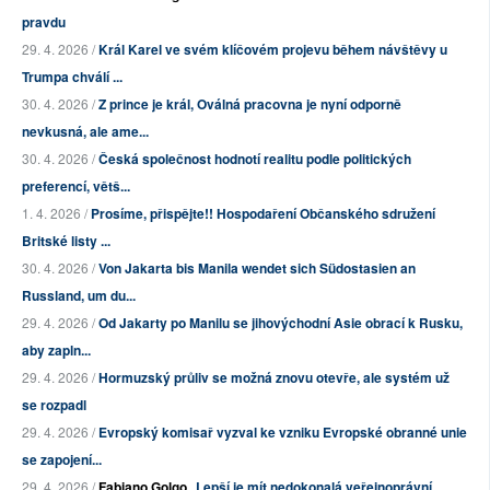
pravdu
29. 4. 2026 /
Král Karel ve svém klíčovém projevu během návštěvy u
Trumpa chválí ...
30. 4. 2026 /
Z prince je král, Oválná pracovna je nyní odporně
nevkusná, ale ame...
30. 4. 2026 /
Česká společnost hodnotí realitu podle politických
preferencí, větš...
1. 4. 2026 /
Prosíme, přispějte!! Hospodaření Občanského sdružení
Britské listy ...
30. 4. 2026 /
Von Jakarta bis Manila wendet sich Südostasien an
Russland, um du...
29. 4. 2026 /
Od Jakarty po Manilu se jihovýchodní Asie obrací k Rusku,
aby zapln...
29. 4. 2026 /
Hormuzský průliv se možná znovu otevře, ale systém už
se rozpadl
29. 4. 2026 /
Evropský komisař vyzval ke vzniku Evropské obranné unie
se zapojení...
29. 4. 2026 /
Fabiano Golgo
Lepší je mít nedokonalá veřejnoprávní