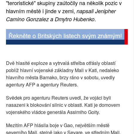
"teroristické" skupiny zaútočily na několik pozic v
SOCIÁLNÍ SÍTĚ
hlavním městě i jinde v zemi,
napsali Jenipher
.
Camino Gonzalez a Dmytro Hubenko
RUBRIKY
PLNÁ VERZE STRÁNEK
Dvě hlasité exploze a vytrvalá střelba otřásly oblastí
poblíž hlavní vojenské základny Mali v Kati, nedaleko
hlavního města Bamako, brzy ráno v sobotu, uvedly
agentury AFP a agentury Reuters.
Svědek pro agenturu Reuters uvedl, že vojáci byli
nasazeni k blokování silnic v oblasti. Kati je domovem
vojenského vládce generála Assimiho Goity.
Mezitím AFP hlásila boje v Gao, největším městě
severního Mali, stejně jako v Sevare, ve středním Mali.