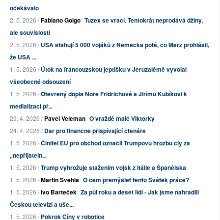
očekávalo
2. 5. 2026 /
Fabiano Golgo
Tuzex se vrací. Tentokrát neprodává džíny,
ale souvislosti
2. 5. 2026 /
USA stahují 5 000 vojáků z Německa poté, co Merz prohlásil,
že USA ...
1. 5. 2026 /
Útok na francouzskou jeptišku v Jeruzalémě vyvolal
všeobecné odsouzení
1. 5. 2026 /
Otevřený dopis Noře Fridrichové a Jiřímu Kubíkovi k
medializaci př...
29. 4. 2026 /
Pavel Veleman
O vraždě malé Viktorky
24. 4. 2026 /
Dar pro finančně přispívající čtenáře
1. 5. 2026 /
Činitel EU pro obchod označil Trumpovu hrozbu cly za
„nepřijateln...
1. 5. 2026 /
Trump vyhrožuje stažením vojsk z Itálie a Španělska
1. 5. 2026 /
Martin Švehla
O čem přemýšlet tento Svátek práce?
1. 5. 2026 /
Ivo Barteček
Za půl roku a deset lidí - Jak jsme nahradili
Českou televizi a uše...
1. 5. 2026 /
Pokrok Číny v robotice