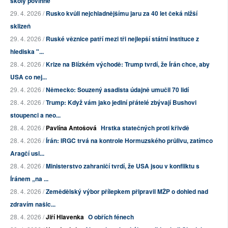
školy povinné
29. 4. 2026 /
Rusko kvůli nejchladnějšímu jaru za 40 let čeká nižší
sklizeň
29. 4. 2026 /
Ruské věznice patří mezi tři nejlepší státní instituce z
hlediska "...
28. 4. 2026 /
Krize na Blízkém východě: Trump tvrdí, že Írán chce, aby
USA co nej...
29. 4. 2026 /
Německo: Souzený asadista údajně umučil 70 lidí
28. 4. 2026 /
Trump: Když vám jako jediní přátelé zbývají Bushovi
stoupenci a neo...
28. 4. 2026 /
Pavlína Antošová
Hrstka statečných proti křivdě
28. 4. 2026 /
Írán: IRGC trvá na kontrole Hormuzského průlivu, zatímco
Aragčí usi...
28. 4. 2026 /
Ministerstvo zahraničí tvrdí, že USA jsou v konfliktu s
Íránem „na ...
28. 4. 2026 /
Zemědělský výbor přílepkem připravil MŽP o dohled nad
zdravím našic...
28. 4. 2026 /
Jiří Hlavenka
O obřích fénech