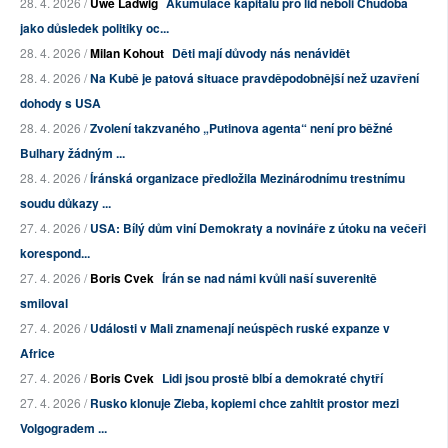
28. 4. 2026 /
Uwe Ladwig
Akumulace kapitálu pro lid neboli Chudoba
jako důsledek politiky oc...
28. 4. 2026 /
Milan Kohout
Děti mají důvody nás nenávidět
28. 4. 2026 /
Na Kubě je patová situace pravděpodobnější než uzavření
dohody s USA
28. 4. 2026 /
Zvolení takzvaného „Putinova agenta“ není pro běžné
Bulhary žádným ...
28. 4. 2026 /
Íránská organizace předložila Mezinárodnímu trestnímu
soudu důkazy ...
27. 4. 2026 /
USA: Bílý dům viní Demokraty a novináře z útoku na večeři
korespond...
27. 4. 2026 /
Boris Cvek
Írán se nad námi kvůli naší suverenitě
smiloval
27. 4. 2026 /
Události v Mali znamenají neúspěch ruské expanze v
Africe
27. 4. 2026 /
Boris Cvek
Lidi jsou prostě blbí a demokraté chytří
27. 4. 2026 /
Rusko klonuje Zieba, kopiemi chce zahltit prostor mezi
Volgogradem ...