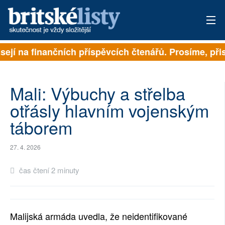
sejí na finančních příspěvcích čtenářů. Prosíme, přisp
PŘIHLÁSIT
AKTUÁLNÍ VYDÁNÍ
Mali: Výbuchy a střelba
ARCHIV
otřásly hlavním vojenským
táborem
ROZHOVORY
TÉMATA
27. 4. 2026
NEJČTENĚJŠÍ ZA 7 DNÍ
čas čtení 2 minuty
AUTOŘI
PŘÍSPĚVKY NA PROVOZ
Malijská armáda uvedla, že neidentifikované