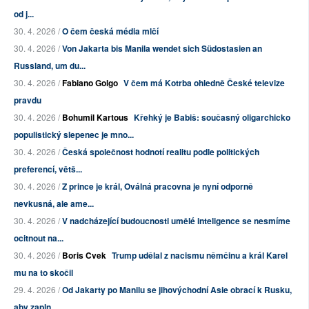
od j...
30. 4. 2026 /
O čem česká média mlčí
30. 4. 2026 /
Von Jakarta bis Manila wendet sich Südostasien an
Russland, um du...
30. 4. 2026 /
Fabiano Golgo
V čem má Kotrba ohledně České televize
pravdu
30. 4. 2026 /
Bohumil Kartous
Křehký je Babiš: současný oligarchicko
populistický slepenec je mno...
30. 4. 2026 /
Česká společnost hodnotí realitu podle politických
preferencí, větš...
30. 4. 2026 /
Z prince je král, Oválná pracovna je nyní odporně
nevkusná, ale ame...
30. 4. 2026 /
V nadcházející budoucnosti umělé inteligence se nesmíme
ocitnout na...
30. 4. 2026 /
Boris Cvek
Trump udělal z nacismu němčinu a král Karel
mu na to skočil
29. 4. 2026 /
Od Jakarty po Manilu se jihovýchodní Asie obrací k Rusku,
aby zapln...