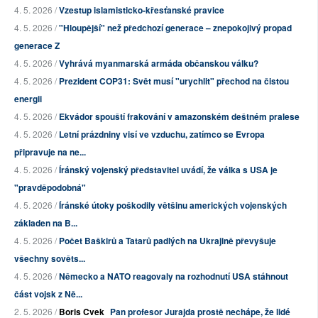
4. 5. 2026 /
Vzestup islamisticko-křesťanské pravice
4. 5. 2026 /
"Hloupější" než předchozí generace – znepokojivý propad
generace Z
4. 5. 2026 /
Vyhrává myanmarská armáda občanskou válku?
4. 5. 2026 /
Prezident COP31: Svět musí "urychlit" přechod na čistou
energii
4. 5. 2026 /
Ekvádor spouští frakování v amazonském deštném pralese
4. 5. 2026 /
Letní prázdniny visí ve vzduchu, zatímco se Evropa
připravuje na ne...
4. 5. 2026 /
Íránský vojenský představitel uvádí, že válka s USA je
"pravděpodobná"
4. 5. 2026 /
Íránské útoky poškodily většinu amerických vojenských
základen na B...
4. 5. 2026 /
Počet Baškirů a Tatarů padlých na Ukrajině převyšuje
všechny sověts...
4. 5. 2026 /
Německo a NATO reagovaly na rozhodnutí USA stáhnout
část vojsk z Ně...
2. 5. 2026 /
Boris Cvek
Pan profesor Jurajda prostě nechápe, že lidé