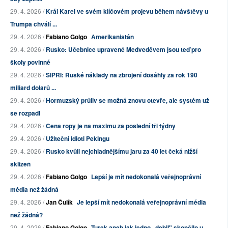
29. 4. 2026 /
Král Karel ve svém klíčovém projevu během návštěvy u
Trumpa chválí ...
29. 4. 2026 /
Fabiano Golgo
Amerikanistán
29. 4. 2026 /
Rusko: Učebnice upravené Medveděvem jsou teď pro
školy povinné
29. 4. 2026 /
SIPRI: Ruské náklady na zbrojení dosáhly za rok 190
miliard dolarů ...
29. 4. 2026 /
Hormuzský průliv se možná znovu otevře, ale systém už
se rozpadl
29. 4. 2026 /
Cena ropy je na maximu za poslední tři týdny
29. 4. 2026 /
Užiteční idioti Pekingu
29. 4. 2026 /
Rusko kvůli nejchladnějšímu jaru za 40 let čeká nižší
sklizeň
29. 4. 2026 /
Fabiano Golgo
Lepší je mít nedokonalá veřejnoprávní
média než žádná
29. 4. 2026 /
Jan Čulík
Je lepší mít nedokonalá veřejnoprávní média
než žádná?
29. 4. 2026 /
Fabiano Golgo
Turek aneb jak jedno „debil" skončilo u