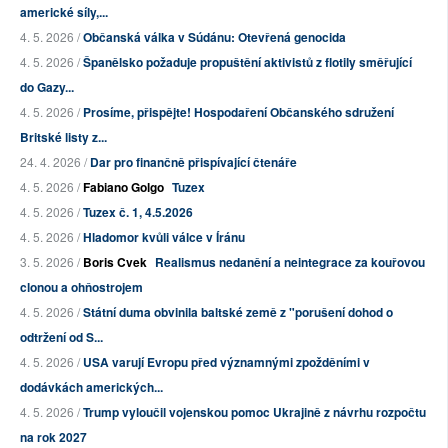
americké síly,...
4. 5. 2026 /
Občanská válka v Súdánu: Otevřená genocida
4. 5. 2026 /
Španělsko požaduje propuštění aktivistů z flotily směřující
do Gazy...
4. 5. 2026 /
Prosíme, přispějte! Hospodaření Občanského sdružení
Britské listy z...
24. 4. 2026 /
Dar pro finančně přispívající čtenáře
4. 5. 2026 /
Fabiano Golgo
Tuzex
4. 5. 2026 /
Tuzex č. 1, 4.5.2026
4. 5. 2026 /
Hladomor kvůli válce v Íránu
3. 5. 2026 /
Boris Cvek
Realismus nedanění a neintegrace za kouřovou
clonou a ohňostrojem
4. 5. 2026 /
Státní duma obvinila baltské země z "porušení dohod o
odtržení od S...
4. 5. 2026 /
USA varují Evropu před významnými zpožděními v
dodávkách amerických...
4. 5. 2026 /
Trump vyloučil vojenskou pomoc Ukrajině z návrhu rozpočtu
na rok 2027