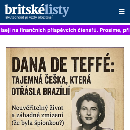
isejí na finančních příspěvcích čtenářů. Prosíme, přis
PŘIHLÁSIT
AKTUÁLNÍ VYDÁNÍ
ARCHIV
ROZHOVORY
TÉMATA
NEJČTENĚJŠÍ ZA 7 DNÍ
AUTOŘI
PŘÍSPĚVKY NA PROVOZ