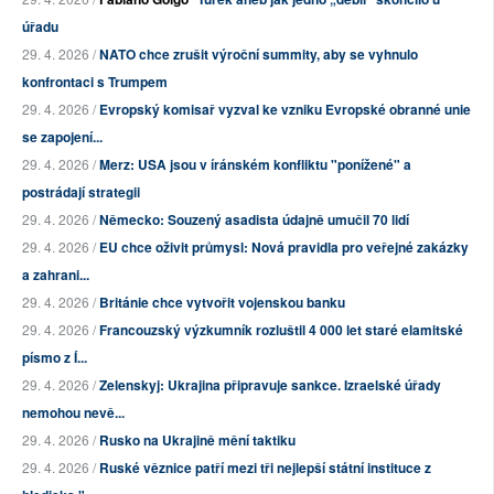
úřadu
29. 4. 2026 /
NATO chce zrušit výroční summity, aby se vyhnulo
konfrontaci s Trumpem
29. 4. 2026 /
Evropský komisař vyzval ke vzniku Evropské obranné unie
se zapojení...
29. 4. 2026 /
Merz: USA jsou v íránském konfliktu "ponížené" a
postrádají strategii
29. 4. 2026 /
Německo: Souzený asadista údajně umučil 70 lidí
29. 4. 2026 /
EU chce oživit průmysl: Nová pravidla pro veřejné zakázky
a zahrani...
29. 4. 2026 /
Británie chce vytvořit vojenskou banku
29. 4. 2026 /
Francouzský výzkumník rozluštil 4 000 let staré elamitské
písmo z Í...
29. 4. 2026 /
Zelenskyj: Ukrajina připravuje sankce. Izraelské úřady
nemohou nevě...
29. 4. 2026 /
Rusko na Ukrajině mění taktiku
29. 4. 2026 /
Ruské věznice patří mezi tři nejlepší státní instituce z