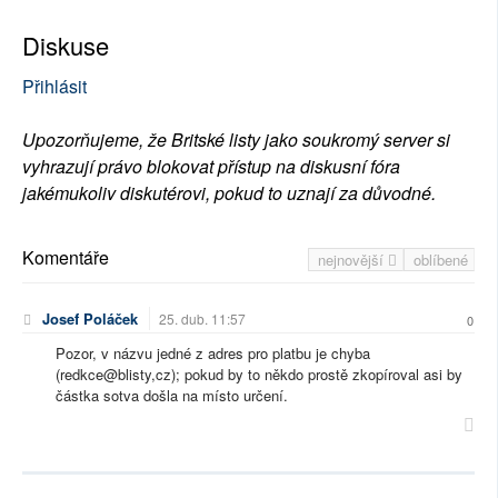
Diskuse
Přihlásit
Upozorňujeme, že Britské listy jako soukromý server si
vyhrazují právo blokovat přístup na diskusní fóra
jakémukoliv diskutérovi, pokud to uznají za důvodné.
Komentáře
nejnovější
oblíbené
Josef Poláček
25. dub. 11:57
0
Pozor, v názvu jedné z adres pro platbu je chyba
(redkce@blisty,cz); pokud by to někdo prostě zkopíroval asi by
částka sotva došla na místo určení.