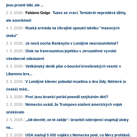
jsou prostě blbí, ale ...
2. 5. 2026 /
Fabiano Golgo
Tuzex se vrací. Tentokrát neprodává džíny,
ale souvislosti
4. 5. 2026 /
Ruská armáda na Ukrajině opouští taktiku "masových
útoků"
3. 5. 2026 /
Je nová socha Banksyho v Londýně nesrozumitelná?
1. 5. 2026 /
Útok na francouzskou jeptišku v Jeruzalémě vyvolal
všeobecné odsouzení
3. 5. 2026 /
Vatikánský deník píše o bourání křesťanských vesnic v
Libanonu Izra...
3. 5. 2026 /
V Londýně šílenec pobodal muslima a dva židy. Některá (a
česká) méd...
3. 5. 2026 /
Proč jsou Izraelci pořád posedlí zatýkáním dětí?
2. 5. 2026 /
Německo uvádí, že Trumpovo stažení amerických vojsk
očekávalo
2. 5. 2026 /
„Jdi dovnitř, on tě zabije“: Izraelští ozbrojenci stupňují útoky
na...
2. 5. 2026 /
USA stahují 5 000 vojáků z Německa poté, co Merz prohlásil,