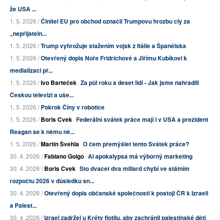
že USA ...
1. 5. 2026 /
Činitel EU pro obchod označil Trumpovu hrozbu cly za
„nepřijateln...
1. 5. 2026 /
Trump vyhrožuje stažením vojsk z Itálie a Španělska
1. 5. 2026 /
Otevřený dopis Noře Fridrichové a Jiřímu Kubíkovi k
medializaci př...
1. 5. 2026 /
Ivo Barteček
Za půl roku a deset lidí - Jak jsme nahradili
Českou televizi a uše...
1. 5. 2026 /
Pokrok Číny v robotice
1. 5. 2026 /
Boris Cvek
Federální svátek práce mají i v USA a prezident
Reagan se k němu ně...
1. 5. 2026 /
Martin Švehla
O čem přemýšlet tento Svátek práce?
30. 4. 2026 /
Fabiano Golgo
AI apokalypsa má výborný marketing
30. 4. 2026 /
Boris Cvek
Sto dvacet dva miliard chybí ve státním
rozpočtu 2026 v důsledku sn...
30. 4. 2026 /
Otevřený dopis občanské společnosti k postoji ČR k Izraeli
a Palest...
30. 4. 2026 /
Izrael zadržel u Kréty flotilu, aby zachránil palestinské děti