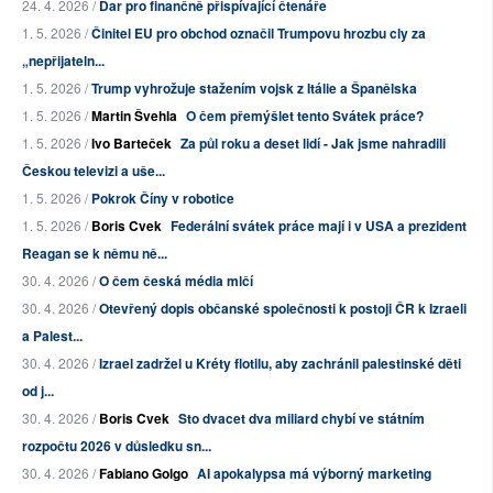
24. 4. 2026 /
Dar pro finančně přispívající čtenáře
1. 5. 2026 /
Činitel EU pro obchod označil Trumpovu hrozbu cly za
„nepřijateln...
1. 5. 2026 /
Trump vyhrožuje stažením vojsk z Itálie a Španělska
1. 5. 2026 /
Martin Švehla
O čem přemýšlet tento Svátek práce?
1. 5. 2026 /
Ivo Barteček
Za půl roku a deset lidí - Jak jsme nahradili
Českou televizi a uše...
1. 5. 2026 /
Pokrok Číny v robotice
1. 5. 2026 /
Boris Cvek
Federální svátek práce mají i v USA a prezident
Reagan se k němu ně...
30. 4. 2026 /
O čem česká média mlčí
30. 4. 2026 /
Otevřený dopis občanské společnosti k postoji ČR k Izraeli
a Palest...
30. 4. 2026 /
Izrael zadržel u Kréty flotilu, aby zachránil palestinské děti
od j...
30. 4. 2026 /
Boris Cvek
Sto dvacet dva miliard chybí ve státním
rozpočtu 2026 v důsledku sn...
30. 4. 2026 /
Fabiano Golgo
AI apokalypsa má výborný marketing