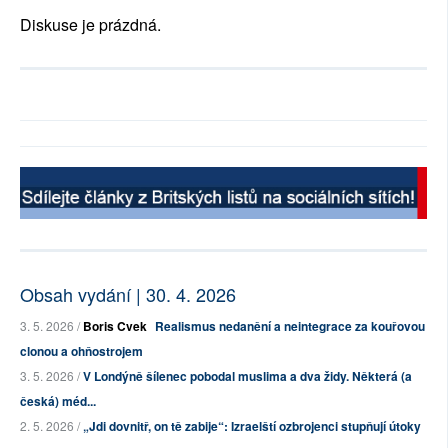
Diskuse je prázdná.
Obsah vydání | 30. 4. 2026
3. 5. 2026 /
Boris Cvek
Realismus nedanění a neintegrace za kouřovou
clonou a ohňostrojem
3. 5. 2026 /
V Londýně šílenec pobodal muslima a dva židy. Některá (a
česká) méd...
2. 5. 2026 /
„Jdi dovnitř, on tě zabije“: Izraelští ozbrojenci stupňují útoky