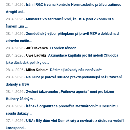
28. 4. 2026 /
Írán: IRGC trvá na kontrole Hormuzského průlivu, zatímco
Aragčí usi...
28. 4. 2026 /
Ministerstvo zahraničí tvrdí, že USA jsou v konfliktu s
Íránem „na ...
28. 4. 2026 /
Zemědělský výbor přílepkem připravil MŽP o dohled nad
zdravím našic...
28. 4. 2026 /
Jiří Hlavenka
O obřích fénech
28. 4. 2026 /
Uwe Ladwig
Akumulace kapitálu pro lid neboli Chudoba
jako důsledek politiky oc...
28. 4. 2026 /
Milan Kohout
Děti mají důvody nás nenávidět
28. 4. 2026 /
Na Kubě je patová situace pravděpodobnější než uzavření
dohody s USA
28. 4. 2026 /
Zvolení takzvaného „Putinova agenta“ není pro běžné
Bulhary žádným ...
28. 4. 2026 /
Íránská organizace předložila Mezinárodnímu trestnímu
soudu důkazy ...
27. 4. 2026 /
USA: Bílý dům viní Demokraty a novináře z útoku na večeři
korespond...