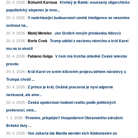
30. 4. 2026 /
Bohumil Kartous
Křehký je Babiš: současný oligarchicko
populistický slepenec je mno...
30. 4. 2026 /
V nadcházející budoucnosti umělé inteligence se nesmíme
ocitnout na...
30. 4. 2026 /
Matěj Metelec
Jan Grolich novým předsedou lidovců
30. 4. 2026 /
Boris Cvek
Trump udělal z nacismu němčinu a král Karel
mu na to skočil
30. 4. 2026 /
Fabiano Golgo
V čem má Kotrba ohledně České televize
pravdu
29. 4. 2026 /
Král Karel ve svém klíčovém projevu během návštěvy u
Trumpa chválí ...
30. 4. 2026 /
Z prince je král, Oválná pracovna je nyní odporně
nevkusná, ale ame...
30. 4. 2026 /
Česká společnost hodnotí realitu podle politických
preferencí, větš...
1. 4. 2026 /
Prosíme, přispějte!! Hospodaření Občanského sdružení
Britské listy ...
30. 4. 2026 /
Von Jakarta bis Manila wendet sich Südostasien an