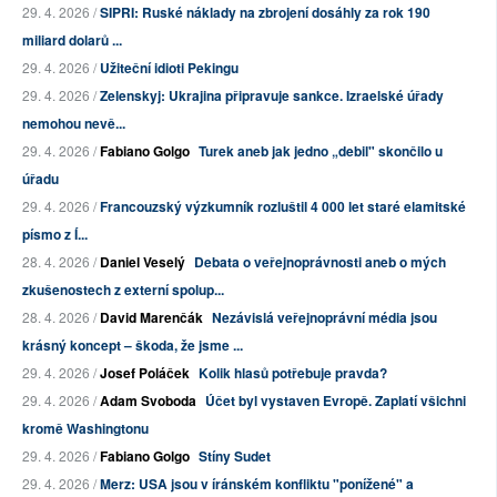
29. 4. 2026 /
SIPRI: Ruské náklady na zbrojení dosáhly za rok 190
miliard dolarů ...
29. 4. 2026 /
Užiteční idioti Pekingu
29. 4. 2026 /
Zelenskyj: Ukrajina připravuje sankce. Izraelské úřady
nemohou nevě...
29. 4. 2026 /
Fabiano Golgo
Turek aneb jak jedno „debil" skončilo u
úřadu
29. 4. 2026 /
Francouzský výzkumník rozluštil 4 000 let staré elamitské
písmo z Í...
28. 4. 2026 /
Daniel Veselý
Debata o veřejnoprávnosti aneb o mých
zkušenostech z externí spolup...
28. 4. 2026 /
David Marenčák
Nezávislá veřejnoprávní média jsou
krásný koncept – škoda, že jsme ...
29. 4. 2026 /
Josef Poláček
Kolik hlasů potřebuje pravda?
29. 4. 2026 /
Adam Svoboda
Účet byl vystaven Evropě. Zaplatí všichni
kromě Washingtonu
29. 4. 2026 /
Fabiano Golgo
Stíny Sudet
29. 4. 2026 /
Merz: USA jsou v íránském konfliktu "ponížené" a