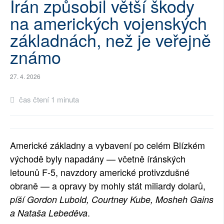
Írán způsobil větší škody
SOCIÁLNÍ SÍTĚ
na amerických vojenských
základnách, než je veřejně
RUBRIKY
známo
PLNÁ VERZE STRÁNEK
27. 4. 2026
čas čtení 1 minuta
Americké základny a vybavení po celém Blízkém
východě byly napadány — včetně íránských
letounů F-5, navzdory americké protivzdušné
obraně — a opravy by mohly stát miliardy dolarů,
píší Gordon Lubold, Courtney Kube, Mosheh Gains
.
a Nataša Lebeděva