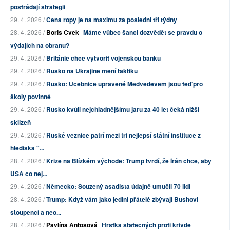
postrádají strategii
29. 4. 2026 /
Cena ropy je na maximu za poslední tři týdny
28. 4. 2026 /
Boris Cvek
Máme vůbec šanci dozvědět se pravdu o
výdajích na obranu?
29. 4. 2026 /
Británie chce vytvořit vojenskou banku
29. 4. 2026 /
Rusko na Ukrajině mění taktiku
29. 4. 2026 /
Rusko: Učebnice upravené Medveděvem jsou teď pro
školy povinné
29. 4. 2026 /
Rusko kvůli nejchladnějšímu jaru za 40 let čeká nižší
sklizeň
29. 4. 2026 /
Ruské věznice patří mezi tři nejlepší státní instituce z
hlediska "...
28. 4. 2026 /
Krize na Blízkém východě: Trump tvrdí, že Írán chce, aby
USA co nej...
29. 4. 2026 /
Německo: Souzený asadista údajně umučil 70 lidí
28. 4. 2026 /
Trump: Když vám jako jediní přátelé zbývají Bushovi
stoupenci a neo...
28. 4. 2026 /
Pavlína Antošová
Hrstka statečných proti křivdě