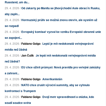
Russland, um du...
29. 4. 2026 /
Od Jakarty po Manilu se jihovýchodní Asie obrací k Rusku,
aby zapln...
29. 4. 2026 /
Hormuzský průliv se možná znovu otevře, ale systém už
se rozpadl
29. 4. 2026 /
Evropský komisař vyzval ke vzniku Evropské obranné unie
se zapojení...
29. 4. 2026 /
Fabiano Golgo
Lepší je mít nedokonalá veřejnoprávní
média než žádná
29. 4. 2026 /
Jan Čulík
Je lepší mít nedokonalá veřejnoprávní média
než žádná?
29. 4. 2026 /
EU chce oživit průmysl: Nová pravidla pro veřejné zakázky
a zahrani...
29. 4. 2026 /
Fabiano Golgo
Amerikanistán
29. 4. 2026 /
NATO chce zrušit výroční summity, aby se vyhnulo
konfrontaci s Trumpem
29. 4. 2026 /
Fabiano Golgo
Dvojí metr spravedlnosti a otázka, kdo
soudí soudce světa