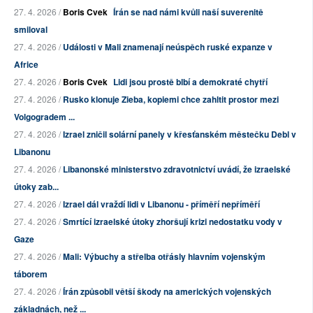
27. 4. 2026 /
Boris Cvek
Írán se nad námi kvůli naší suverenitě
smiloval
27. 4. 2026 /
Události v Mali znamenají neúspěch ruské expanze v
Africe
27. 4. 2026 /
Boris Cvek
Lidi jsou prostě blbí a demokraté chytří
27. 4. 2026 /
Rusko klonuje Zieba, kopiemi chce zahltit prostor mezi
Volgogradem ...
27. 4. 2026 /
Izrael zničil solární panely v křesťanském městečku Debl v
Libanonu
27. 4. 2026 /
Libanonské ministerstvo zdravotnictví uvádí, že izraelské
útoky zab...
27. 4. 2026 /
Izrael dál vraždí lidi v Libanonu - příměří nepříměří
27. 4. 2026 /
Smrtící izraelské útoky zhoršují krizi nedostatku vody v
Gaze
27. 4. 2026 /
Mali: Výbuchy a střelba otřásly hlavním vojenským
táborem
27. 4. 2026 /
Írán způsobil větší škody na amerických vojenských
základnách, než ...