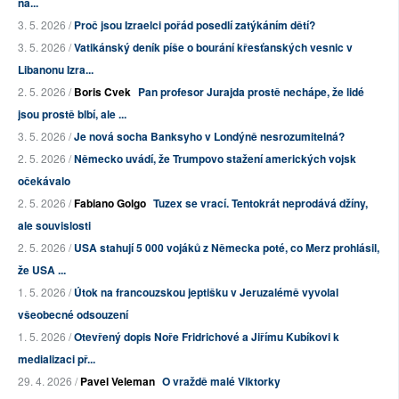
na...
3. 5. 2026 /
Proč jsou Izraelci pořád posedlí zatýkáním dětí?
3. 5. 2026 /
Vatikánský deník píše o bourání křesťanských vesnic v
Libanonu Izra...
2. 5. 2026 /
Boris Cvek
Pan profesor Jurajda prostě nechápe, že lidé
jsou prostě blbí, ale ...
3. 5. 2026 /
Je nová socha Banksyho v Londýně nesrozumitelná?
2. 5. 2026 /
Německo uvádí, že Trumpovo stažení amerických vojsk
očekávalo
2. 5. 2026 /
Fabiano Golgo
Tuzex se vrací. Tentokrát neprodává džíny,
ale souvislosti
2. 5. 2026 /
USA stahují 5 000 vojáků z Německa poté, co Merz prohlásil,
že USA ...
1. 5. 2026 /
Útok na francouzskou jeptišku v Jeruzalémě vyvolal
všeobecné odsouzení
1. 5. 2026 /
Otevřený dopis Noře Fridrichové a Jiřímu Kubíkovi k
medializaci př...
29. 4. 2026 /
Pavel Veleman
O vraždě malé Viktorky