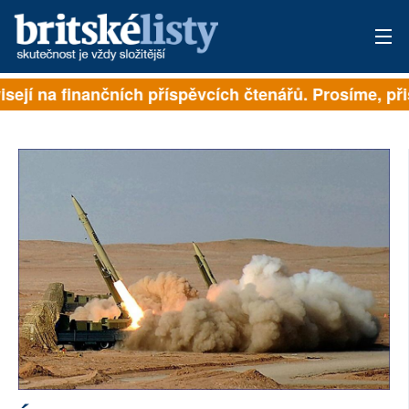
isejí na finančních příspěvcích čtenářů. Prosíme, přis
PŘIHLÁSIT
AKTUÁLNÍ VYDÁNÍ
ARCHIV
ROZHOVORY
TÉMATA
NEJČTENĚJŠÍ ZA 7 DNÍ
AUTOŘI
PŘÍSPĚVKY NA PROVOZ