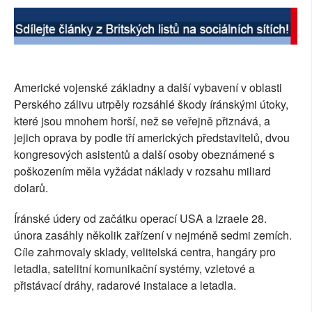
Americké vojenské základny a další vybavení v oblasti
Perského zálivu utrpěly rozsáhlé škody íránskými útoky,
které jsou mnohem horší, než se veřejně přiznává, a
jejich oprava by podle tří amerických představitelů, dvou
kongresových asistentů a další osoby obeznámené s
poškozením měla vyžádat náklady v rozsahu miliard
dolarů.
Íránské údery od začátku operací USA a Izraele 28.
února zasáhly několik zařízení v nejméně sedmi zemích.
Cíle zahrnovaly sklady, velitelská centra, hangáry pro
letadla, satelitní komunikační systémy, vzletové a
přistávací dráhy, radarové instalace a letadla.