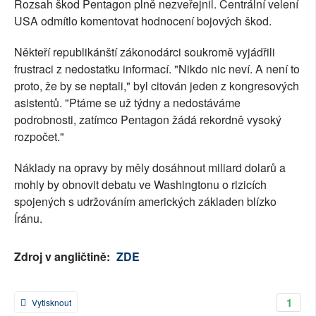
Rozsah škod Pentagon plně nezveřejnil. Centrální velení
USA odmítlo komentovat hodnocení bojových škod.
Někteří republikánští zákonodárci soukromě vyjádřili
frustraci z nedostatku informací. "Nikdo nic neví. A není to
proto, že by se neptali," byl citován jeden z kongresových
asistentů. "Ptáme se už týdny a nedostáváme
podrobnosti, zatímco Pentagon žádá rekordně vysoký
rozpočet."
Náklady na opravy by měly dosáhnout miliard dolarů a
mohly by obnovit debatu ve Washingtonu o rizicích
spojených s udržováním amerických základen blízko
Íránu.
Zdroj v angličtině:
ZDE
1
Vytisknout