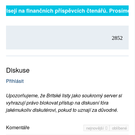
ávisejí na finančních příspěvcích čtenářů. Prosíme, př
2852
Diskuse
Přihlásit
Upozorňujeme, že Britské listy jako soukromý server si
vyhrazují právo blokovat přístup na diskusní fóra
jakémukoliv diskutérovi, pokud to uznají za důvodné.
Komentáře
nejnovější
oblíbené