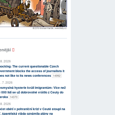
enější
 8. 2026
ocking: The current questionable Czech
vernment blocks the access of journalists it
es not like to its news conferences
14992
. 7. 2026
smyslná hysterie kvůli imigrantům: Více než
 000 lidí se už dobrovolně vrátilo z Ceuty do
aroka
14370
 8. 2026
čet obětí v pohraniční krizi v Ceutě stoupl na
, španělská vláda oznámila plány na