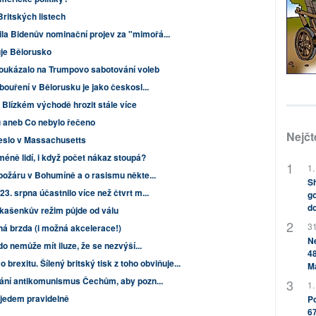
Britských listech
a Bidenův nominační projev za "mimořá...
uje Bělorusko
poukázalo na Trumpovo sabotování voleb
bouření v Bělorusku je jako českosl...
 Blízkém východě hrozit stále více
u aneb Co nebylo řečeno
Nejčt
řeslo v Massachusetts
éně lidí, i když počet nákaz stoupá?
1.
 požáru v Bohumíně a o rasismu někte...
Sh
3. srpna účastnilo více než čtvrt m...
go
do
ukašenkův režim půjde od válu
31
ná brzda (i možná akcelerace!)
Ne
o nemůže mít iluze, že se nezvýší...
48
 brexitu. Šílený britský tisk z toho obviňuje...
M
rání antikomunismus Čechům, aby pozn...
1.
 jedem pravidelně
Po
67