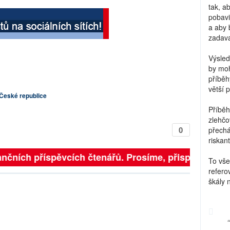
tak, a
pobavi
a aby 
zadava
Výsled
by moh
příběh
větší 
České republice
Příběh
zlehčo
0
přechá
riskant
nčních příspěvcích čtenářů. Prosíme, přispějte. ➥
To vše
refero
škály 