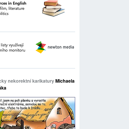
icky nekorektní karikatury
Michaela
áka