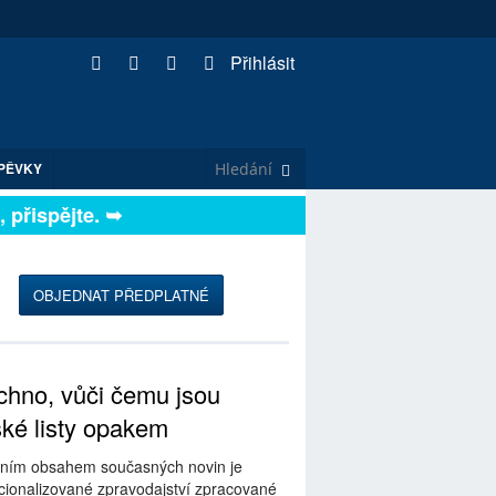
Přihlásit
PĚVKY
řispějte. ➥
OBJEDNAT PŘEDPLATNÉ
hno, vůči čemu jsou
ské listy opakem
ním obsahem současných novin je
ionalizované zpravodajství zpracované