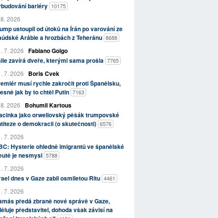
ybudování bariéry
10175
 8. 2026
ump ustoupil od útoků na Írán po varování ze
aúdské Arábie a hrozbách z Teheránu
8688
. 7. 2026
Fabiano Golgo
álie zavírá dveře, kterými sama prošla
7765
. 7. 2026
Boris Cvek
emiér musí rychle zakročit proti Španělsku,
esně jak by to chtěl Putin
7163
 8. 2026
Bohumil Kartous
acinka jako orwellovský pěšák trumpovské
titeze o demokracii (o skutečnosti)
6576
. 7. 2026
C: Hysterie ohledně imigrantů ve španělské
eutě je nesmysl
5788
. 7. 2026
rael dnes v Gaze zabil osmiletou Ritu
4461
. 7. 2026
amás předá zbraně nové správě v Gaze,
ěluje představitel, dohoda však závisí na