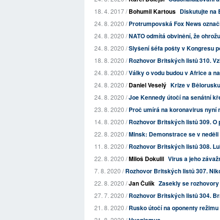
18. 4. 2017 /
Bohumil Kartous
Diskutujte na 
24. 8. 2020 /
Protrumpovská Fox News označil
24. 8. 2020 /
NATO odmítá obvinění, že ohrož
24. 8. 2020 /
Slyšení šéfa pošty v Kongresu 
18. 8. 2020 /
Rozhovor Britských listů 310. Vz
24. 8. 2020 /
Války o vodu budou v Africe a na
24. 8. 2020 /
Daniel Veselý
Krize v Bělorusk
24. 8. 2020 /
Joe Kennedy útočí na senátní k
23. 8. 2020 /
Proč umírá na koronavirus nyní m
14. 8. 2020 /
Rozhovor Britských listů 309. O
22. 8. 2020 /
Minsk: Demonstrace se v neděli 2
11. 8. 2020 /
Rozhovor Britských listů 308. L
22. 8. 2020 /
Miloš Dokulil
Virus a jeho závaž
7. 8. 2020 /
Rozhovor Britských listů 307. Nikd
22. 8. 2020 /
Jan Čulík
Zasekly se rozhovory o
27. 7. 2020 /
Rozhovor Britských listů 304. B
21. 8. 2020 /
Rusko útočí na oponenty režimu
21. 8. 2020 /
Hyenismus