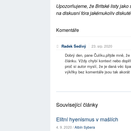
Upozorňujeme, že Britské listy jako 
na diskusní fóra jakémukoliv diskuté
Komentáře
Radek Šedivý
23. srp. 2020
Dobrý den, pane Čulíku,přijde mně, že 
článku. Vždy chybí kontext nebo doplň
proč si autor myslí, že je daná věc šp
výkřiky bez komentáře jsou tak akorát
Související články
Elitní hyenismus v mašlích
4. 9. 2020 /
Albín Sybera