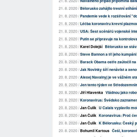
21. 8. 2020 /
Navalného případ připomíná dalš
21. 8. 2020 /
Bělorusko zahájilo trestní stíhání
21. 8. 2020 /
Pandemie vede k rozšiřování "
21. 8. 2020 /
Léčba koronaviru krevní plazmo
21. 8. 2020 /
USA: Šest scénářů vojenské int
21. 8. 2020 /
Putin se připravuje na kontrolov
21. 8. 2020 /
Karel Dolejší
Bělorusko se stá
20. 8. 2020 /
Steve Bannon a tři jeho kumpáni b
20. 8. 2020 /
Barack Obama ostře zaútočil na T
20. 8. 2020 /
Jak Novinky šíří nenávist a xeno
20. 8. 2020 /
Alexej Navalnyj je ve vážném st
20. 8. 2020 /
Jen tento týden ve Středozemním
20. 8. 2020 /
Jiří Hlavenka
Vládnou jako robo
20. 8. 2020 /
Koronavirus: Švédsko zaznamenal
20. 8. 2020 /
Jan Čulík
U Calais vyplavilo moř
20. 8. 2020 /
Jan Čulík
Koronavirus: Proč čes
20. 8. 2020 /
Jan Čulík
K Bělorusku: Český pa
20. 8. 2020 /
Bohumil Kartous
Češi, koronavi