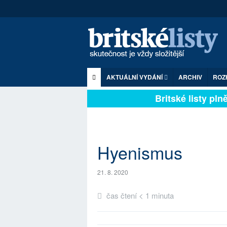
AKTUÁLNÍ VYDÁNÍ
ARCHIV
ROZ
Britské listy plně 
Hyenismus
21. 8. 2020
čas čtení < 1 minuta