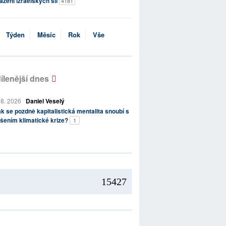
ažení izraelských sil
4181
Týden
Měsíc
Rok
Vše
ílenější dnes
 8. 2026
Daniel Veselý
k se pozdně kapitalistická mentalita snoubí s
šením klimatické krize?
1
15427