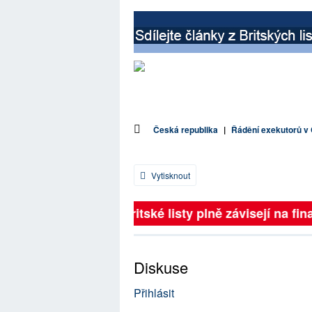
Česká republika
|
Řádění exekutorů v 
Vytisknout
Britské listy plně závisejí na fina
Diskuse
Přihlásit