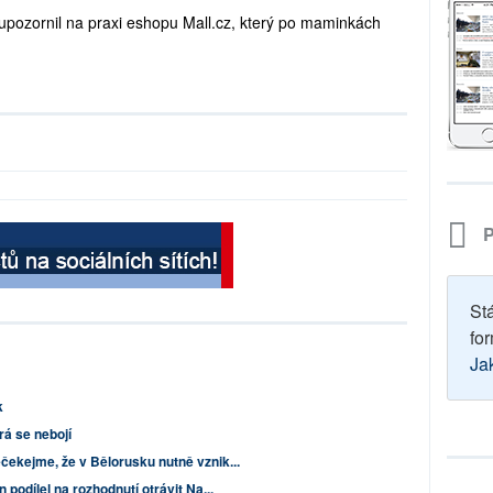
u upozornil na praxi eshopu Mall.cz, který po maminkách
P
St
for
Ja
k
rá se nebojí
čekejme, že v Bělorusku nutně vznik...
 podílel na rozhodnutí otrávit Na...