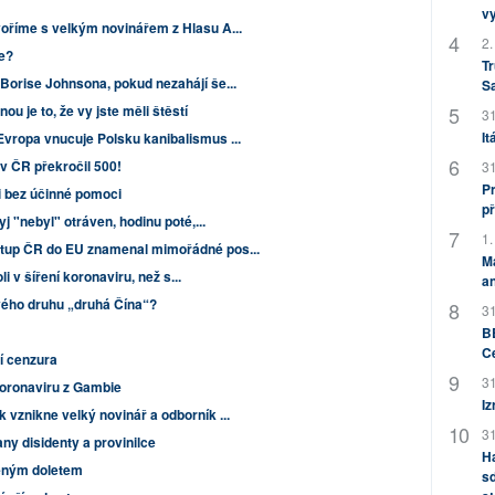
v
voříme s velkým novinářem z Hlasu A...
2.
ze?
Tr
 Borise Johnsona, pokud nezahájí še...
S
u je to, že vy jste měli štěstí
31
It
Evropa vnucuje Polsku kanibalismus ...
v ČR překročil 500!
31
Pr
ji bez účinné pomoci
př
yj "nebyl" otráven, hodinu poté,...
1.
Vstup ČR do EU znamenal mimořádné pos...
M
oli v šíření koronaviru, než s...
an
vého druhu „druhá Čína“?
31
BB
C
ní cenzura
31
koronaviru z Gambie
Iz
 vznikne velký novinář a odborník ...
31
any disidenty a provinilce
H
ženým doletem
sd