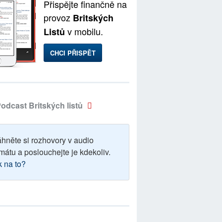
Přispějte finančně na
provoz
Britských
v mobilu.
Listů
CHCI PŘISPĚT
odcast Britských listů
áhněte si rozhovory v audio
mátu a poslouchejte je kdekoliv.
k na to?