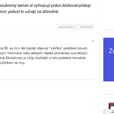
soukromý server si vyhrazují právo blokovat přístup
rovi, pokud to uznají za důvodné.
nejnovější
oblíbené
0
na BL se čím dál častěji objevují "výkřiky" podobné tomuto
ující informace nebo alespoň nějaká poznámka vysvětlující,
atně.Skutečnost je vždy složitější a tyto podobné černobíle
 výkřikem do tmy.