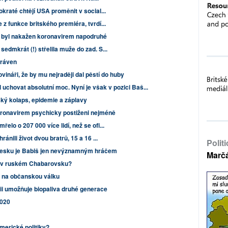
kraté chtějí USA proměnit v social...
z funkce britského premiéra, tvrdí...
ý byl nakažen koronavirem napodruhé
edmkrát (!) střelila muže do zad. S...
tráven
vináři, že by mu nejraději dal pěstí do huby
 uchovat absolutní moc. Nyní je však v pozici Baš...
ký kolaps, epidemie a záplavy
oronavirem psychicky postiženi nejméně
lo o 207 000 více lidí, než se ofi...
ánili život dvou bratrů, 15 a 16 ...
Polit
Česku je Babiš jen nevýznamným hráčem
Marč
y v ruském Chabarovsku?
 na občanskou válku
lii umožňuje biopaliva druhé generace
2020
merické politiky?