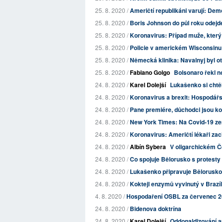
25. 8. 2020 /
Američtí republikáni varují: Demo
25. 8. 2020 /
Boris Johnson do půl roku odejde 
25. 8. 2020 /
Koronavirus: Případ muže, kter
25. 8. 2020 /
Policie v americkém Wisconsinu s
25. 8. 2020 /
Německá klinika: Navalnyj byl o
25. 8. 2020 /
Fabiano Golgo
Bolsonaro řekl no
24. 8. 2020 /
Karel Dolejší
Lukašenko si chtěl
24. 8. 2020 /
Koronavirus a brexit: Hospodářs
24. 8. 2020 /
Pane premiére, důchodci jsou k
24. 8. 2020 /
New York Times: Na Covid-19 zemře
24. 8. 2020 /
Koronavirus: Američtí lékaři zachr
24. 8. 2020 /
Albín Sybera
V oligarchickém 
24. 8. 2020 /
Co spojuje Bělorusko s protest
24. 8. 2020 /
Lukašenko připravuje Bělorusko
24. 8. 2020 /
Koktejl enzymů vyvinutý v Brazí
4. 8. 2020 /
Hospodaření OSBL za červenec 
24. 8. 2020 /
Bidenova doktrína
24. 8. 2020 /
Karel Dolejší
Oddonaldizování a