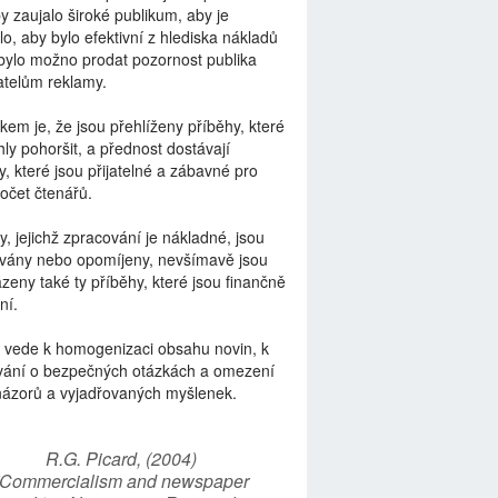
by zaujalo široké publikum, aby je
lo, aby bylo efektivní z hlediska nákladů
bylo možno prodat pozornost publika
telům reklamy.
kem je, že jsou přehlíženy příběhy, které
ly pohoršit, a přednost dostávají
y, které jsou přijatelné a zábavné pro
počet čtenářů.
y, jejichž zpracování je nákladné, jsou
vány nebo opomíjeny, nevšímavě jsou
zeny také ty příběhy, které jsou finančně
ní.
 vede k homogenizaci obsahu novin, k
vání o bezpečných otázkách a omezení
názorů a vyjadřovaných myšlenek.
R.G. Picard, (2004)
“Commercialism and newspaper