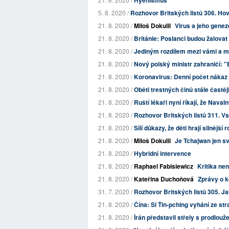
5. 8. 2020 /
Rozhovor Britských listů 306. Ho
21. 8. 2020 /
Miloš Dokulil
Virus a jeho gene
21. 8. 2020 /
Británie: Poslanci budou žalovat
21. 8. 2020 /
Jediným rozdílem mezi vámi a mno
21. 8. 2020 /
Nový polský ministr zahraničí: "
21. 8. 2020 /
Koronavirus: Denní počet nákaz 
21. 8. 2020 /
Oběti trestných činů stále častě
21. 8. 2020 /
Ruští lékaři nyní říkají, že Navaln
21. 8. 2020 /
Rozhovor Britských listů 311. 
21. 8. 2020 /
Sílí důkazy, že děti hrají silnější r
21. 8. 2020 /
Miloš Dokulil
Je Tchajwan jen s
21. 8. 2020 /
Hybridní intervence
21. 8. 2020 /
Raphael Fabisiewicz
Kritika ne
21. 8. 2020 /
Kateřina Duchoňová
Zprávy o 
31. 7. 2020 /
Rozhovor Britských listů 305. Jak
21. 8. 2020 /
Čína: Si Ťin-pching vyhání ze str
21. 8. 2020 /
Írán představil střely s prodlou