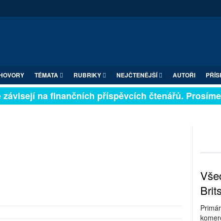
HOVORY
TÉMATA
RUBRIKY
NEJČTENĚJŠÍ
AUTOŘI
PŘÍS
závisejí na finančních příspěvcích čtenářů. Prosíme, p
Všec
Brit
Primár
komerc