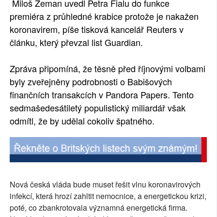
Miloš Zeman uvedl Petra Fialu do funkce
SOCIÁLNÍ SÍTĚ
premiéra z průhledné krabice protože je nakažen
koronavirem, píše tisková kancelář Reuters v
RUBRIKY
článku, který převzal list Guardian.
PLNÁ VERZE STRÁNEK
Zpráva připomíná, že těsně před říjnovými volbami
byly zveřejněny podrobnosti o Babišových
finančních transakcích v Pandora Papers. Tento
sedmašedesátiletý populistický miliardář však
odmítl, že by udělal cokoliv špatného.
Nová česká vláda bude muset řešit vlnu koronavirových
infekcí, která hrozí zahltit nemocnice, a energetickou krizi,
poté, co zbankrotovala významná energetická firma.