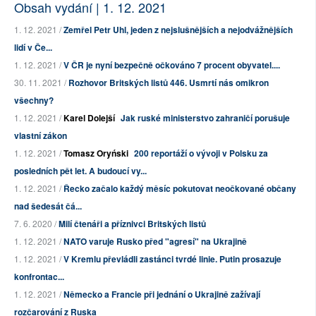
Obsah vydání | 1. 12. 2021
1. 12. 2021 /
Zemřel Petr Uhl, jeden z nejslušnějších a nejodvážnějších
lidí v Če...
1. 12. 2021 /
V ČR je nyní bezpečně očkováno 7 procent obyvatel....
30. 11. 2021 /
Rozhovor Britských listů 446. Usmrtí nás omikron
všechny?
1. 12. 2021 /
Karel Dolejší
Jak ruské ministerstvo zahraničí porušuje
vlastní zákon
1. 12. 2021 /
Tomasz Oryński
200 reportáží o vývoji v Polsku za
posledních pět let. A budoucí vy...
1. 12. 2021 /
Řecko začalo každý měsíc pokutovat neočkované občany
nad šedesát čá...
7. 6. 2020 /
Milí čtenáři a příznivci Britských listů
1. 12. 2021 /
NATO varuje Rusko před "agresí" na Ukrajině
1. 12. 2021 /
V Kremlu převládli zastánci tvrdé linie. Putin prosazuje
konfrontac...
1. 12. 2021 /
Německo a Francie při jednání o Ukrajině zažívají
rozčarování z Ruska