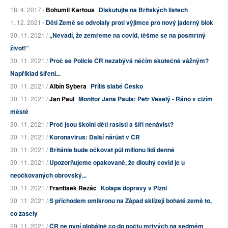
18. 4. 2017 /
Bohumil Kartous
Diskutujte na Britských listech
1. 12. 2021 /
Děti Země se odvolaly proti výjimce pro nový jaderný blok
30. 11. 2021 /
„Nevadí, že zemřeme na covid, těšme se na posmrtný
život!“
30. 11. 2021 /
Proč se Policie ČR nezabývá něčím skutečně vážným?
Například šíření...
30. 11. 2021 /
Albín Sybera
Příliš slabé Česko
30. 11. 2021 /
Jan Paul
Monitor Jana Paula: Petr Veselý - Ráno v cizím
městě
30. 11. 2021 /
Proč jsou školní děti rasisti a šíří nenávist?
30. 11. 2021 /
Koronavirus: Další nárůst v ČR
30. 11. 2021 /
Británie bude očkovat půl milionu lidí denně
30. 11. 2021 /
Upozorňujeme opakovaně, že dlouhý covid je u
neočkovaných obrovský...
30. 11. 2021 /
František Řezáč
Kolaps dopravy v Plzni
30. 11. 2021 /
S příchodem omikronu na Západ sklízejí bohaté země to,
co zasely
29. 11. 2021 /
ČR ne nyní globálně co do počtu mrtvých na sedmém