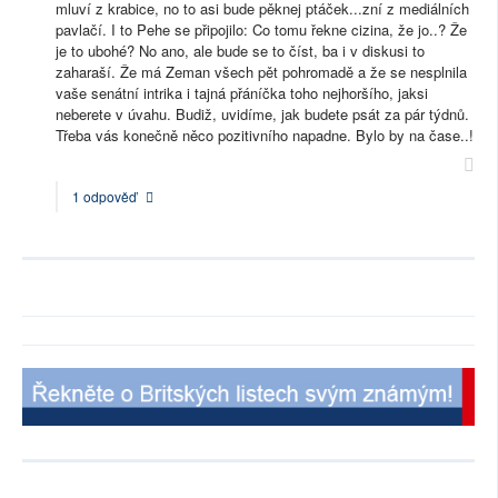
mluví z krabice, no to asi bude pěknej ptáček...zní z mediálních
pavlačí. I to Pehe se připojilo: Co tomu řekne cizina, že jo..? Že
je to ubohé? No ano, ale bude se to číst, ba i v diskusi to
zaharaší. Že má Zeman všech pět pohromadě a že se nesplnila
vaše senátní intrika i tajná přáníčka toho nejhoršího, jaksi
neberete v úvahu. Budiž, uvidíme, jak budete psát za pár týdnů.
Třeba vás konečně něco pozitivního napadne. Bylo by na čase..!
1 odpověď