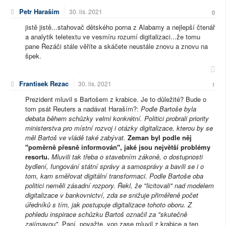
Petr Haraším
30. lis. 2021
0
jistě jistě...stahovač dětského porna z Alabamy a nejlepší čtenář
a analytik teletextu ve vesmíru rozumí digitalizaci...že tomu
pane Řezáči stále věříte a skáčete neustále znovu a znovu na
špek.
Frantisek Rezac
30. lis. 2021
1
Prezident mluvil s Bartošem z krabice. Je to důležité? Bude o
tom psát Reuters a nadávat Haraším?:
Podle Bartoše byla
debata během schůzky velmi konkrétní. Politici probrali priority
ministerstva pro místní rozvoj i otázky digitalizace, kterou by se
měl Bartoš ve vládě také zabývat.
Zeman byl podle něj
"poměrně přesně informován", jaké jsou největší problémy
resortu.
Mluvili tak třeba o stavebním zákoně, o dostupnosti
bydlení, fungování státní správy a samosprávy a bavili se i o
tom, kam směřovat digitální transformaci. Podle Bartoše oba
politici neměli zásadní rozpory. Řekl, že "licitovali" nad modelem
digitalizace v bankovnictví, zda se snižuje přiměřeně počet
úředníků s tím, jak postupuje digitalizace tohoto oboru.
Z
pohledu inspirace schůzku Bartoš označil za "skutečně
zajímavou".
Paní, považte, von zase mluvil z krabice a ten