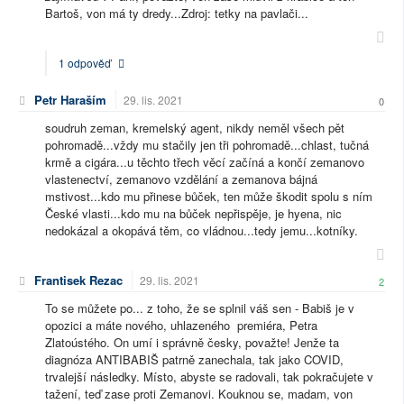
Bartoš, von má ty dredy...Zdroj: tetky na pavlači...
1 odpověď
Petr Haraším
29. lis. 2021
0
soudruh zeman, kremelský agent, nikdy neměl všech pět
pohromadě...vždy mu stačily jen tři pohromadě...chlast, tučná
krmě a cigára...u těchto třech věcí začíná a končí zemanovo
vlastenectví, zemanovo vzdělání a zemanova bájná
mstivost...kdo mu přinese bůček, ten může škodit spolu s ním
České vlasti...kdo mu na bůček nepřispěje, je hyena, nic
nedokázal a okopává těm, co vládnou...tedy jemu...kotníky.
Frantisek Rezac
29. lis. 2021
2
To se můžete po... z toho, že se splnil váš sen - Babiš je v
opozici a máte nového, uhlazeného premiéra, Petra
Zlatoústého. On umí i správně česky, považte! Jenže ta
diagnóza ANTIBABIŠ patrně zanechala, tak jako COVID,
trvalejší následky. Místo, abyste se radovali, tak pokračujete v
tažení, teď zase proti Zemanovi. Kouknou se, madam, von