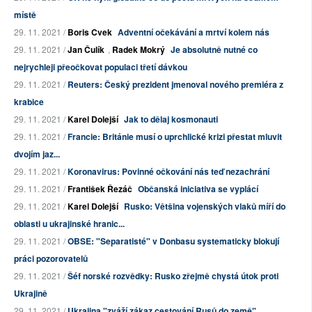
místě
29. 11. 2021 /
Boris Cvek
Adventní očekávání a mrtví kolem nás
29. 11. 2021 /
Jan Čulík
,
Radek Mokrý
Je absolutně nutné co
nejrychleji přeočkovat populaci třetí dávkou
29. 11. 2021 /
Reuters: Český prezident jmenoval nového premiéra z
krabice
29. 11. 2021 /
Karel Dolejší
Jak to dělaj kosmonauti
29. 11. 2021 /
Francie: Británie musí o uprchlické krizi přestat mluvit
dvojím jaz...
29. 11. 2021 /
Koronavirus: Povinné očkování nás teď nezachrání
29. 11. 2021 /
František Řezáč
Občanská iniciativa se vyplácí
29. 11. 2021 /
Karel Dolejší
Rusko: Většina vojenských vlaků míří do
oblasti u ukrajinské hranic...
29. 11. 2021 /
OBSE: "Separatisté" v Donbasu systematicky blokují
práci pozorovatelů
29. 11. 2021 /
Šéf norské rozvědky: Rusko zřejmě chystá útok proti
Ukrajině
29. 11. 2021 /
Ukrajina "zváží zákaz cestování Rusů do země"