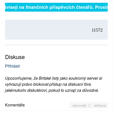
 závisejí na finančních příspěvcích čtenářů. Prosíme,
11572
Diskuse
Přihlásit
Upozorňujeme, že Britské listy jako soukromý server si
vyhrazují právo blokovat přístup na diskusní fóra
jakémukoliv diskutérovi, pokud to uznají za důvodné.
Komentáře
nejnovější
oblíbené