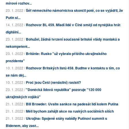
mírové rozhov...
23. 1. 2022 /
Šéf německého námořnictva skončil poté, co se vyjádřil, že
Putin si...
14. 1. 2022 /
Rozhovor BL 459. Mladí lidé v Číně smějí od nynějška hrát
digitální...
23. 1. 2022 /
Bohužel, žádná tvrzení současné britské vlády maniaků a
nekompetent...
23. 1. 2022 /
Británie: Rusko "už vybralo příštího ukrajinského
prezidenta"
10. 1. 2022 /
Rozhovor Britských listů 458. Buďme v kontaktu s tím, co
se nám děj...
10. 1. 2022 /
Proč jsou Češi (nenásilní) rasisti?
23. 1. 2022 /
"Doněcká lidová republika" pozoruje "120 000
ukrajinských vojáků"
21. 1. 2022 /
Bill Browder: Uvalte sankce na padesát lidí kolem Putina
21. 1. 2022 /
Měli bychom zahájit akce na ruských sociálních sítích
21. 1. 2022 /
Ukrajina: Spojené státy nabídly Putinovi summit s
Bidenem, aby zast...