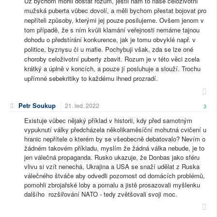
Už bychom mohli dostat rozum, jestli nám to naše celoživotní
mužská puberta vůbec dovolí, a měli bychom přestat bojovat pro
nepříteli způsoby, kterými jej pouze posilujeme. Ovšem jenom v
tom případě, že s ním kvůli klamání veřejnosti nemáme tajnou
dohodu o předstírání konkurence, jak je tomu obvyklé např. v
politice, byznysu či u mafie. Pochybuji však, zda se lze oné
choroby celoživotní puberty zbavit. Rozum je v této věci zcela
krátký a úplně v koncích, a pouze jí posluhuje a slouží. Trochu
upřímné sebekritiky to každému ihned prozradí.
Petr Soukup
21. led. 2022
3
Existuje vůbec nějaký příklad v historii, kdy před samotným
vypuknutí války předcházela několikaměsíční mohutná cvičení u
hranic nepřítele o kterém by se všeobecně debatovalo? Nevím o
žádném takovém příkladu, myslím že žádná válka nebude, je to
jen válečná propaganda. Rusko ukazuje, že Donbas jako sféru
vlivu si vzít nenechá, Ukrajina a USA se snaží udělat z Ruska
válečného štváče aby odvedli pozornost od domácích problémů,
pomohli zbrojařské loby a pomalu a jistě prosazovali myšlenku
dalšího rozšiřování NATO - tedy zvětšovali svoji moc.