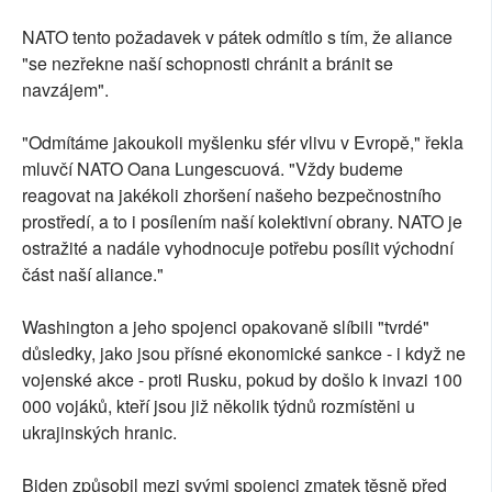
NATO tento požadavek v pátek odmítlo s tím, že aliance
"se nezřekne naší schopnosti chránit a bránit se
navzájem".
"Odmítáme jakoukoli myšlenku sfér vlivu v Evropě," řekla
mluvčí NATO Oana Lungescuová. "Vždy budeme
reagovat na jakékoli zhoršení našeho bezpečnostního
prostředí, a to i posílením naší kolektivní obrany. NATO je
ostražité a nadále vyhodnocuje potřebu posílit východní
část naší aliance."
Washington a jeho spojenci opakovaně slíbili "tvrdé"
důsledky, jako jsou přísné ekonomické sankce - i když ne
vojenské akce - proti Rusku, pokud by došlo k invazi 100
000 vojáků, kteří jsou již několik týdnů rozmístěni u
ukrajinských hranic.
Biden způsobil mezi svými spojenci zmatek těsně před