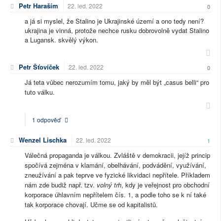
Petr Haraším
22. led. 2022
0
a já si myslel, že Stalino je Ukrajinské území a ono tedy není?
ukrajina je vinná, protože nechce rusku dobrovolně vydat Stalino
a Lugansk. skvělý výkon.
Petr Šťovíček
22. led. 2022
0
Já teta vůbec nerozumím tomu, jaký by měl být „casus belli“ pro
tuto válku.
1 odpověď
Wenzel Lischka
22. led. 2022
1
Válečná propaganda je válkou. Zvláště v demokracii, jejíž princip
spočívá zejména v klamání, obelhávání, podvádění, využívání,
zneužívání a pak teprve ve fyzické likvidaci nepřítele. Příkladem
nám zde budiž např. tzv.
volný trh
, kdy je veřejnost pro obchodní
korporace úhlavním nepřítelem čís. 1, a podle toho se k ní také
tak korporace chovají. Učme se od kapitalistů.