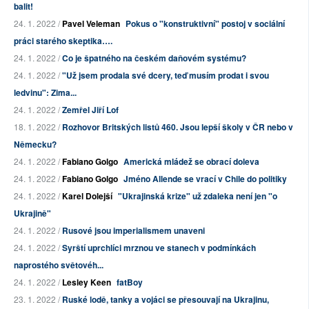
balit!
24. 1. 2022 /
Pavel Veleman
Pokus o "konstruktivní" postoj v sociální
práci starého skeptika….
24. 1. 2022 /
Co je špatného na českém daňovém systému?
24. 1. 2022 /
"Už jsem prodala své dcery, teď musím prodat i svou
ledvinu": Zima...
24. 1. 2022 /
Zemřel Jiří Lof
18. 1. 2022 /
Rozhovor Britských listů 460. Jsou lepší školy v ČR nebo v
Německu?
24. 1. 2022 /
Fabiano Golgo
Americká mládež se obrací doleva
24. 1. 2022 /
Fabiano Golgo
Jméno Allende se vrací v Chile do politiky
24. 1. 2022 /
Karel Dolejší
"Ukrajinská krize" už zdaleka není jen "o
Ukrajině"
24. 1. 2022 /
Rusové jsou imperialismem unaveni
24. 1. 2022 /
Syrští uprchlíci mrznou ve stanech v podmínkách
naprostého světovéh...
24. 1. 2022 /
Lesley Keen
fatBoy
23. 1. 2022 /
Ruské lodě, tanky a vojáci se přesouvají na Ukrajinu,