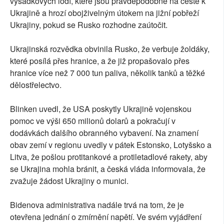
výsadkových lodí, které jsou pravděpodobně na cestě k
Ukrajině a hrozí obojživelným útokem na jižní pobřeží
Ukrajiny, pokud se Rusko rozhodne zaútočit.
Ukrajinská rozvědka obvinila Rusko, že verbuje žoldáky,
které posílá přes hranice, a že již propašovalo přes
hranice více než 7 000 tun paliva, několik tanků a těžké
dělostřelectvo.
Blinken uvedl, že USA poskytly Ukrajině vojenskou
pomoc ve výši 650 milionů dolarů a pokračují v
dodávkách dalšího obranného vybavení. Na znamení
obav zemí v regionu uvedly v pátek Estonsko, Lotyšsko a
Litva, že pošlou protitankové a protiletadlové rakety, aby
se Ukrajina mohla bránit, a česká vláda informovala, že
zvažuje žádost Ukrajiny o munici.
Bidenova administrativa nadále trvá na tom, že je
otevřena jednání o zmírnění napětí. Ve svém vyjádření