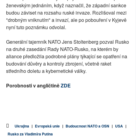
ženevským jednáním, když naznačil, že západní sankce
budou záviset na rozsahu ruské invaze. Rozlišoval mezi
"drobným vniknutím" a invazí, ale po pobouření v Kyjevě
nyní tuto poznámku odvolal.
Generální tajemník NATO Jens Stoltenberg pozval Rusko
na druhé zasedání Rady NATO-Rusko, na kterém by
aliance předložila podrobné plány týkající se opatření na
budování důvěry a kontroly zbrojení, včetně raket
středního doletu a kybernetické války.
Porobnosti v angličtině
ZDE
Ukrajina
|
Evropská unie
|
Budoucnost NATO a OSN
|
USA
|
Rusko za Vladimíra Putina