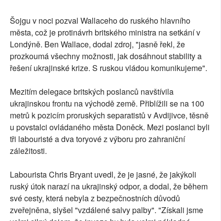
Šojgu v noci pozval Wallaceho do ruského hlavního
města, což je protinávrh britského ministra na setkání v
Londýně. Ben Wallace, dodal zdroj, "jasně řekl, že
prozkoumá všechny možnosti, jak dosáhnout stability a
řešení ukrajinské krize. S ruskou vládou komunikujeme".
Mezitím delegace britských poslanců navštívila
ukrajinskou frontu na východě země. Přiblížili se na 100
metrů k pozicím proruských separatistů v Avdijivce, těsně
u povstalci ovládaného města Doněck. Mezi poslanci byli
tři labouristé a dva toryové z výboru pro zahraniční
záležitosti.
Labourista Chris Bryant uvedl, že je jasné, že jakýkoli
ruský útok narazí na ukrajinský odpor, a dodal, že během
své cesty, která nebyla z bezpečnostních důvodů
zveřejněna, slyšel "vzdálené salvy palby". "Získali jsme