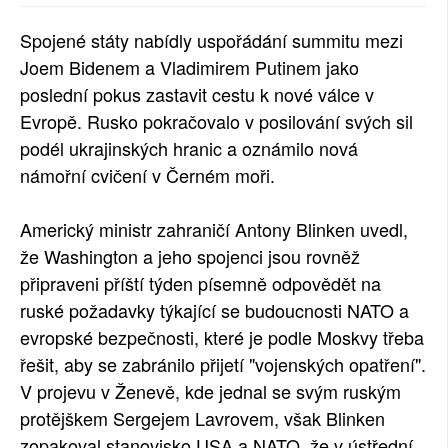
SOCIÁLNÍ SÍTĚ
Spojené státy nabídly uspořádání summitu mezi
Joem Bidenem a Vladimirem Putinem jako
RUBRIKY
poslední pokus zastavit cestu k nové válce v
PLNÁ VERZE STRÁNEK
Evropě. Rusko pokračovalo v posilování svých sil
podél ukrajinských hranic a oznámilo nová
námořní cvičení v Černém moři.
Americký ministr zahraničí Antony Blinken uvedl,
že Washington a jeho spojenci jsou rovněž
připraveni příští týden písemně odpovědět na
ruské požadavky týkající se budoucnosti NATO a
evropské bezpečnosti, které je podle Moskvy třeba
řešit, aby se zabránilo přijetí "vojenských opatření".
V projevu v Ženevě, kde jednal se svým ruským
protějškem Sergejem Lavrovem, však Blinken
zopakoval stanovisko USA a NATO, že v ústřední