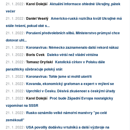
21. 1. 2022 /
Karel Dolejší
Aktuální informace ohledně Ukrajiny, pátek
večer
21. 1. 2022 /
Daniel Veselý
Americko-ruská roztržka kvůli Ukrajině má
stále řešení, pokud obě s...
21. 1. 2022 /
Porušení předvolebních slibů. Ministerstvo průmysl chce
dotovat uhl...
21. 1. 2022 /
Koronavirus: Německo zaznamenalo další rekord nákaz
21. 1. 2022 /
Boris Cvek
Daleko větší než vládní většina
21. 1. 2022 /
Tomasz Oryński
Katolická církev v Polsku dále
paraziticky ožebračuje polský stát
21. 1. 2022 /
Koronavirus: Tohle jsme si mohli ušetřit
21. 1. 2022 /
Kovanda, ekonomický grafoman a expert v mýlení se
21. 1. 2022 /
Uprchlíci v Česku. Děsivá zkušenost s českými úřady
21. 1. 2022 /
Karel Dolejší
Proč bude Západní Evropa nostalgicky
vzpomínat na SSSR
21. 1. 2022 /
Rusko oznámilo velké námořní manévry "po celé
zeměkouli"
21. 1. 2022 /
USA povolily dodávku vrtulníků a další výzbroje na