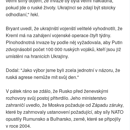
velmi silný dojem, že invaze by byla velmi nákladná,
pokud jde o ruské životy. Ukrajinci se zdají být stoicky
odhodlaní," řekl.
Bryant uvedl, že ukrajinští vojenští velitelé vyhodnotili, že
Kreml má na zahájení vojenské operace čtyři týdny.
Plnohodnotná invaze by podle něj vyžadovala, aby Putin
zdvojnásobil počet 100 000 ruských vojáků, kteří jsou již
umístěni na hranicích Ukrajiny.
Dodal: "Jako výbor jsme byli zcela jednotní v názoru, že
ruská agrese nemůže mít svůj den."
V pátek ráno se zdálo, že Rusko před ženevskými
rozhovory svůj postoj přitvrdilo. Jeho ministerstvo
zahraničí uvedlo, že Moskva požaduje od Západu záruky,
které by zahrnovaly ustanovení požadující, aby síly NATO
opustily Rumunsko a Bulharsko, země, které se připojily
v roce 2004.