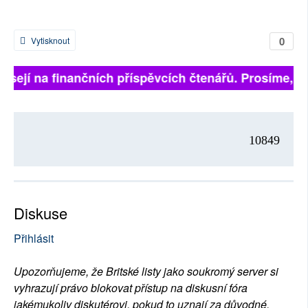
0
Vytisknout
isejí na finančních příspěvcích čtenářů. Prosíme, při
10849
Diskuse
Přihlásit
Upozorňujeme, že Britské listy jako soukromý server si
vyhrazují právo blokovat přístup na diskusní fóra
jakémukoliv diskutérovi, pokud to uznají za důvodné.