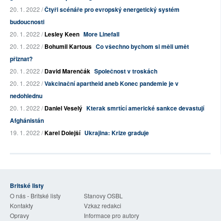
20. 1. 2022 /
Čtyři scénáře pro evropský energetický systém
budoucnosti
20. 1. 2022 /
Lesley Keen
More Linefall
20. 1. 2022 /
Bohumil Kartous
Co všechno bychom si měli umět
přiznat?
20. 1. 2022 /
David Marenčák
Společnost v troskách
20. 1. 2022 /
Vakcinační apartheid aneb Konec pandemie je v
nedohlednu
20. 1. 2022 /
Daniel Veselý
Kterak smrtící americké sankce devastují
Afghánistán
19. 1. 2022 /
Karel Dolejší
Ukrajina: Krize graduje
Britské listy
O nás - Britské listy
Stanovy OSBL
Kontakty
Vzkaz redakci
Opravy
Informace pro autory