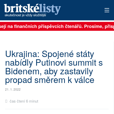
ejí na finančních příspěvcích čtenářů. Prosíme, přispě
PŘIHLÁSIT
AKTUÁLNÍ VYDÁNÍ
ARCHIV
Ukrajina: Spojené státy
nabídly Putinovi summit s
ROZHOVORY
Bidenem, aby zastavily
TÉMATA
propad směrem k válce
NEJČTENĚJŠÍ ZA 7 DNÍ
21. 1. 2022
AUTOŘI
čas čtení 6 minut
PŘÍSPĚVKY NA PROVOZ