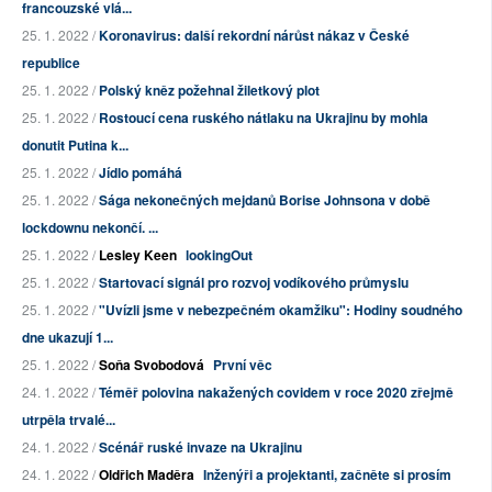
francouzské vlá...
25. 1. 2022 /
Koronavirus: další rekordní nárůst nákaz v České
republice
25. 1. 2022 /
Polský kněz požehnal žiletkový plot
25. 1. 2022 /
Rostoucí cena ruského nátlaku na Ukrajinu by mohla
donutit Putina k...
25. 1. 2022 /
Jídlo pomáhá
25. 1. 2022 /
Sága nekonečných mejdanů Borise Johnsona v době
lockdownu nekončí. ...
25. 1. 2022 /
Lesley Keen
lookingOut
25. 1. 2022 /
Startovací signál pro rozvoj vodíkového průmyslu
25. 1. 2022 /
"Uvízli jsme v nebezpečném okamžiku": Hodiny soudného
dne ukazují 1...
25. 1. 2022 /
Soňa Svobodová
První věc
24. 1. 2022 /
Téměř polovina nakažených covidem v roce 2020 zřejmě
utrpěla trvalé...
24. 1. 2022 /
Scénář ruské invaze na Ukrajinu
24. 1. 2022 /
Oldřich Maděra
Inženýři a projektanti, začněte si prosím