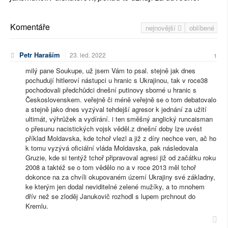
Komentáře
nejnovější
oblíbené
Petr Haraším
23. led. 2022
1
milý pane Soukupe, už jsem Vám to psal. stejně jak dnes
pochudují hitleroví nástupci u hranic s Ukrajinou, tak v roce38
pochodovali předchůdci dnešní putinovy sborné u hranic s
Československem. veřejně či méně veřejně se o tom debatovalo
a stejně jako dnes vyzýval tehdejší agresor k jednání za užití
ultimát, výhrůžek a vydírání. i ten směšný anglický runcaisman
o přesunu nacistických vojsk věděl.z dnešní doby lze uvést
příklad Moldavska, kde tchoř vlezl a již z díry nechce ven, ač ho
k tomu vyzývá oficiální vláda Moldavska, pak následovala
Gruzie, kde si tentýž tchoř připravoval agresi již od začátku roku
2008 a taktéž se o tom vědělo no a v roce 2013 měl tchoř
dokonce na za chvíli okupovaném území Ukrajiny své základny,
ke kterým jen dodal neviditelné zelené mužíky, a to mnohem
dřív než se zloděj Janukovič rozhodl s lupem prchnout do
Kremlu.