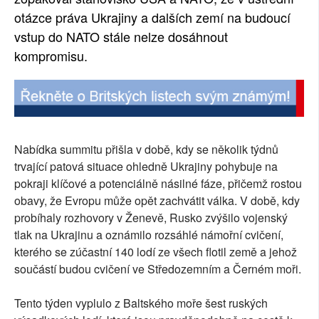
otázce práva Ukrajiny a dalších zemí na budoucí
vstup do NATO stále nelze dosáhnout
kompromisu.
Nabídka summitu přišla v době, kdy se několik týdnů
trvající patová situace ohledně Ukrajiny pohybuje na
pokraji klíčové a potenciálně násilné fáze, přičemž rostou
obavy, že Evropu může opět zachvátit válka. V době, kdy
probíhaly rozhovory v Ženevě, Rusko zvýšilo vojenský
tlak na Ukrajinu a oznámilo rozsáhlé námořní cvičení,
kterého se zúčastní 140 lodí ze všech flotil země a jehož
součástí budou cvičení ve Středozemním a Černém moři.
Tento týden vyplulo z Baltského moře šest ruských