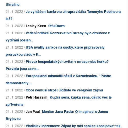
Ukrajinu
21. 1. 2022 /
Je vyhlášení bankrotu ultrapravičáka Tommyho Robinsona
lež?
21. 1. 2022 /
Lesley Keen
fitfulDawn
21. 1. 2022 /
Vedení britské Konzervativní strany bylo obviněno z
vydírání poslan...
21. 1. 2022 /
USA uvalily sankce na osoby, které připravovaly
proruskou vládu v K...
21. 1. 2022 /
Převoz hospodářských zvířat v mrazu nebo horku?
Pravidla jsou zasta...
21. 1. 2022 /
Europoslanci odsoudili násilí v Kazachstánu. “Pusťte
demonstranty ...
21. 1. 2022 /
Obce nemusí strpět úložiště ve veřejném zájmu
21. 1. 2022 /
Petr Haraším
Kupka sena, kupka sena, dálnic věc je
zpiTvořena
21. 1. 2022 /
Jan Paul
Monitor Jana Paula: O imaginaci s Janou
Bryjovou
21. 1. 2022 /
Vladislav Inozemcev: Západ by měl sankce koncipovat tak,