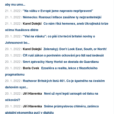
aby mu umo...
21. 1. 2022 /
"Na válku v Evropě jsme naprosto nepřipraveni"
21. 1. 2022 /
Německo: Rostoucí inflace zasáhne ty nejzranitelnější
21. 1. 2022 /
Karel Dolejší
Co nám říká hemenex, aneb Ukrajinská krize
očima Husákova dítěte
20. 1. 2022 /
"Visí na vlásku": co píší čtvrteční britské noviny o
Johnsonově bo...
20. 1. 2022 /
Karel Dolejší
Zelenskyj: Don't Look East, South, or North!
20. 1. 2022 /
ČR ruší zákon o povinném očkování pro lidi nad šedesát
20. 1. 2022 /
Smrt zpěvačky Hany Horké se dostala do Guardianu
20. 1. 2022 /
Boris Cvek
Ezosféra a realita, lekce z filozofického
pragmatismu
20. 1. 2022 /
Rozhovor Britských listů 461. Co je špatného na českém
daňovém syst...
20. 1. 2022 /
Jiří Hlavenka
Není už nyní lepší ustoupit od tlaku na
očkování?
20. 1. 2022 /
Jiří Hlavenka
Sníme průmyslovou chiméru, zatímco
globální ekonomika pučí v digitálu