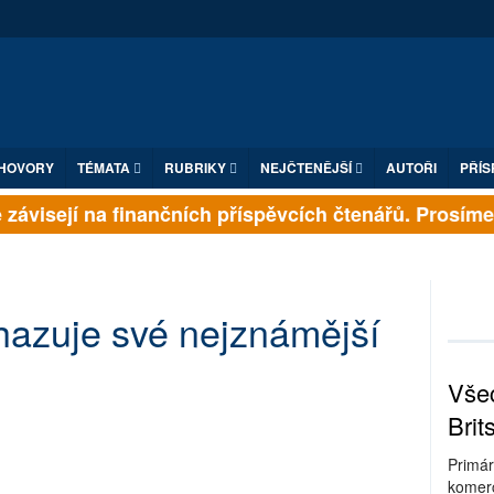
HOVORY
TÉMATA
RUBRIKY
NEJČTENĚJŠÍ
AUTOŘI
PŘÍS
závisejí na finančních příspěvcích čtenářů. Prosíme, p
hazuje své nejznámější
Všec
Brit
Primár
komerc