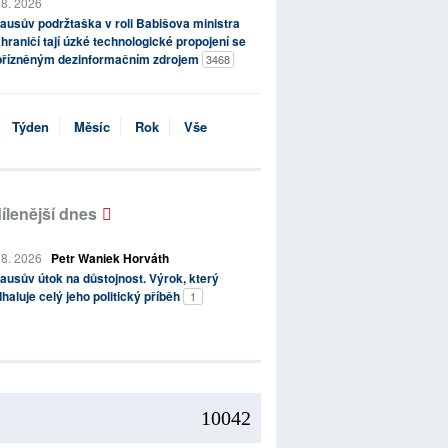
 8. 2026
ausův podržtaška v roli Babišova ministra
hraničí tají úzké technologické propojení se
přízněným dezinformačním zdrojem
3468
Týden
Měsíc
Rok
Vše
ílenější dnes
 8. 2026
Petr Waniek Horváth
ausův útok na důstojnost. Výrok, který
haluje celý jeho politický příběh
1
10042