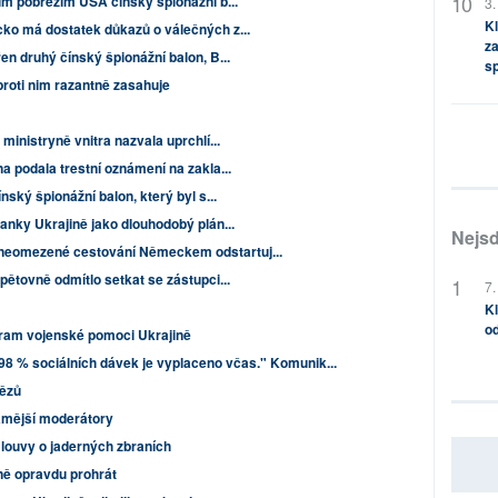
ím pobřežím USA čínský špionážní b...
3.
Kl
ko má dostatek důkazů o válečných z...
za
n druhý čínský špionážní balon, B...
s
proti nim razantně zasahuje
ministryně vnitra nazvala uprchlí...
a podala trestní oznámení na zakla...
nský špionážní balon, který byl s...
anky Ukrajině jako dlouhodobý plán...
Nejsd
eomezené cestování Německem odstartuj...
pětovně odmítlo setkat se zástupci...
7.
Kl
od
gram vojenské pomoci Ukrajině
"98 % sociálních dávek je vyplaceno včas." Komunik...
tězů
ámější moderátory
louvy o jaderných zbraních
ně opravdu prohrát