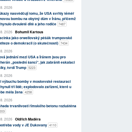
 8. 2026
kazy nasvědčují tomu, že USA svrhly téměř
novou bombu na obytný dům v Íránu, přičemž
hynulo dvouleté dítě a jeho rodiče
7487
 8. 2026
Bohumil Kartous
acinka jako orwellovský pěšák trumpovské
titeze o demokracii (o skutečnosti)
7434
 8. 2026
vá jednání mezi USA a Íránem jsou pro
herán „poslední šancí“, jak zabránit eskalaci
lky, tvrdí Trump
5223
 8. 2026
ři výbuchu bomby v moskevské restauraci
hynuli tři lidé; explodovalo zařízení, které u
ebe měla žena
4258
 8. 2026
hada trvanlivosti římského betonu rozluštěna
203
 8. 2026
Oldřich Maděra
potřeba vody v JE Dukovany
4110