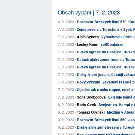
Obsah vydání | 7. 2. 2023
6. 2. 2023 /
Rozhovor Britských listů 570. Ka
7. 2. 2023 /
Zemětřesení v Turecku a v Sýrii: 
7. 2. 2023 /
Albín Sybera
Vyšachovali Prahu s
7. 2. 2023 /
Lesley Keen
selfContainer
7. 2. 2023 /
Ruská agrese na Ukrajině: Rusko 
7. 2. 2023 /
Katastrofální zemětřesení v Tureck
7. 2. 2023 /
Ruská agrese na Ukrajině: Rusové
7. 2. 2023 /
Knihy, které jsou nejčastěji zaka
7. 2. 2023 /
Nový výzkum: Zavedení respirátor
7. 2. 2023 /
O jedné tak trochu trapné, nové an
7. 2. 2023 /
Soňa Svobodová
Existuje bájná 
6. 2. 2023 /
Boris Cvek
Švejnar vs. Hampl v
6. 2. 2023 /
Tomasz Oryński
Mezitím v Absur
3. 2. 2023 /
Rozhovor Britských listů 569. Jso
6. 2. 2023 /
Druhé silné zemětřesení v Turecku a
5. 2. 2023 /
Populismus není příčinou destabiliz