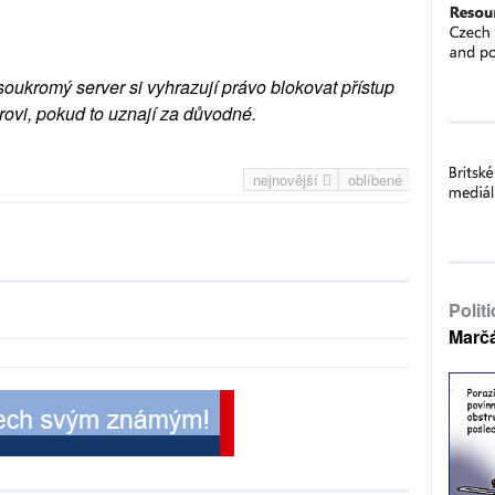
soukromý server si vyhrazují právo blokovat přístup
rovi, pokud to uznají za důvodné.
nejnovější
oblíbené
Polit
Marč