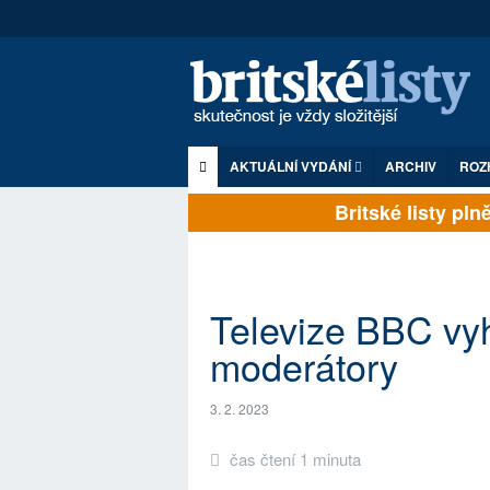
AKTUÁLNÍ VYDÁNÍ
ARCHIV
ROZ
Britské listy plně 
Televize BBC vy
moderátory
3. 2. 2023
čas čtení 1 minuta