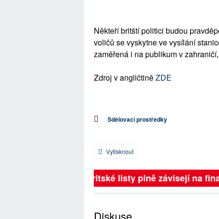
Někteří britští politici budou pravd
voličů se vyskytne ve vysílání stan
zaměřená i na publikum v zahraničí
Zdroj v angličtině
ZDE
Sdělovací prostředky
Vytisknout
Britské listy plně závisejí na fina
Diskuse