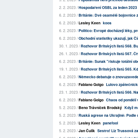
2. 2. 2023 /
Hospodaření OSBL za leden 2023
6. 2. 2023 /
Británie: Dvě osamělé bojovnice 
6. 2. 2023 /
Lesley Keen
koos
6. 2. 2023 /
Politico: Evropě docházejí léky, p
6. 2. 2023 /
Obchodní statistiky ukazují, jak Č
30. 1. 2023 /
Rozhovor Britských listů 568. Bu
26. 1. 2023 /
Rozhovor Britských listů 567. Čt
6. 2. 2023 /
Británie: Sunak "riskuje totální o
19. 1. 2023 /
Rozhovor Britských listů 565. Kdy
6. 2. 2023 /
Německo debatuje o znovuzaveden
6. 2. 2023 /
Fabiano Golgo
Lulovo zpátečnické
23. 1. 2023 /
Rozhovor Britských listů 566. Nas
6. 2. 2023 /
Fabiano Golgo
Chaos od pondělí 
5. 2. 2023 /
Beno Trávníček Brodský
Když má
5. 2. 2023 /
Ruská agrese na Ukrajině: Podle uk
5. 2. 2023 /
Lesley Keen
panefool
5. 2. 2023 /
Jan Čulík
Sestro! Liz Trussová z