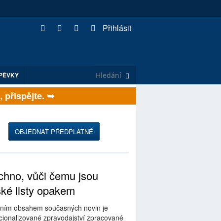
Přihlásit
PĚVKY
řispějte. ➥
OBJEDNAT PŘEDPLATNÉ
hno, vůči čemu jsou
ské listy opakem
ním obsahem současných novin je
ionalizované zpravodajství zpracované