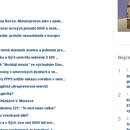
uza Bečva: Monstrproces jako v pade...
Počet mrtvých přesáhl 5000 a oček...
obě, protože nesouhlasila s korupcí
nemá dostatek munice a jednotek pro...
Nejčt
u a Sýrii usmrtilo nejméně 3 500 ...
 "likvidují města" ve východním Don...
1.
zovány v amerických školních a ve...
Sh
ů FFP3 snížilo nákazu covidem v nem...
go
glické ultrapravicové televizi
do
Agartha?
1.
Po
 Otázkách V. Moravce
67
distánu 227: "To není naše válka!"
v
u vesničané blbí?
2.
 v Sýrii, více než 2600 lidí mrt...
Tr
S
ace společnosti, je populární, k...