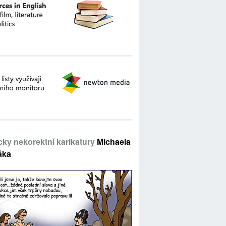
icky nekorektní karikatury
Michaela
áka