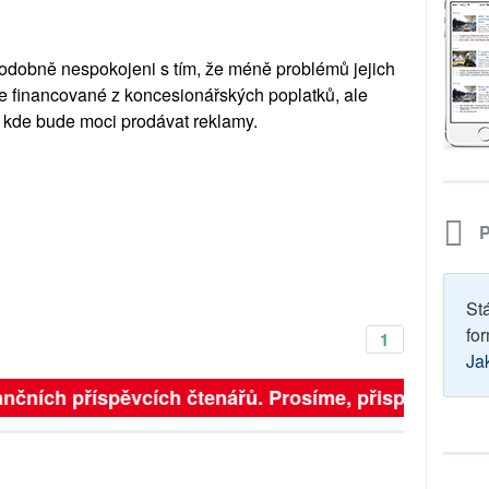
ěpodobně nespokojeni s tím, že méně problémů jejich
ice financované z koncesionářských poplatků, ale
, kde bude moci prodávat reklamy.
P
St
for
1
Ja
nčních příspěvcích čtenářů. Prosíme, přispějte. ➥