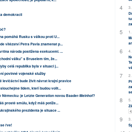
3.
Dů
za demokracii
tu
za
roč?
1.
ína pomáhá Rusku s válkou proti U...
M
an
de vítězství Petra Pavla znamenat p...
4.
vrtina národa postižena exekucemi. ...
No
bchodní válku" s Bruselem tím, že...
Te
by celá republika byla v situaci j...
vá
í povinné vojenské služby
2.
 levičáctví bude živit návrat krajní pravice
P
za
louchejme lidem, kteří budou volit...
s
v Německu: je Letzte Generation novou Baader-Meinhof?
5.
š prostě smůlu, když máš potíže...
Zá
rajinského prezidenta je situace ...
4
3.
S
ase řve!