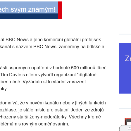
ál BBC News a jeho komerční globální protějšek
 kanál s názvem BBC News, zaměřený na britské a
ástí úsporných opatření v hodnotě 500 milionů liber,
Tim Davie s cílem vytvořit organizaci "digitálně
liber ročně. Vyžádalo si to vládní zmrazení
oky.
domnívá, že v novém kanálu nebo v jiných funkcích
ozhlase, je stále místo pro ostatní. Jeden ze zdrojů
 vyhozeny starší ženy-moderátorky. Všechny kromě
problémům s rovným odměňováním.