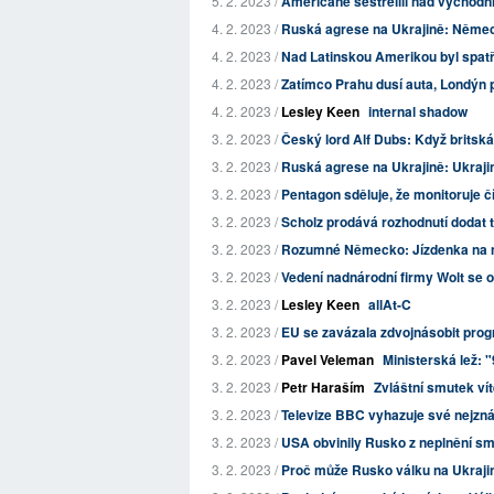
5. 2. 2023 /
Američané sestřelili nad východn
4. 2. 2023 /
Ruská agrese na Ukrajině: Němec
4. 2. 2023 /
Nad Latinskou Amerikou byl spatře
4. 2. 2023 /
Zatímco Prahu dusí auta, Londýn 
4. 2. 2023 /
Lesley Keen
internal shadow
3. 2. 2023 /
Český lord Alf Dubs: Když britská 
3. 2. 2023 /
Ruská agrese na Ukrajině: Ukrajin
3. 2. 2023 /
Pentagon sděluje, že monitoruje čí
3. 2. 2023 /
Scholz prodává rozhodnutí dodat t
3. 2. 2023 /
Rozumné Německo: Jízdenka na n
3. 2. 2023 /
Vedení nadnárodní firmy Wolt se o
3. 2. 2023 /
Lesley Keen
allAt-C
3. 2. 2023 /
EU se zavázala zdvojnásobit pro
3. 2. 2023 /
Pavel Veleman
Ministerská lež: 
3. 2. 2023 /
Petr Haraším
Zvláštní smutek ví
3. 2. 2023 /
Televize BBC vyhazuje své nejzn
3. 2. 2023 /
USA obvinily Rusko z neplnění sm
3. 2. 2023 /
Proč může Rusko válku na Ukraji