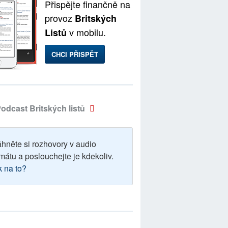
Přispějte finančně na
provoz
Britských
v mobilu.
Listů
CHCI PŘISPĚT
odcast Britských listů
áhněte si rozhovory v audio
mátu a poslouchejte je kdekoliv.
k na to?