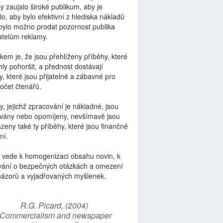
by zaujalo široké publikum, aby je
lo, aby bylo efektivní z hlediska nákladů
bylo možno prodat pozornost publika
telům reklamy.
kem je, že jsou přehlíženy příběhy, které
ly pohoršit, a přednost dostávají
y, které jsou přijatelné a zábavné pro
počet čtenářů.
y, jejichž zpracování je nákladné, jsou
vány nebo opomíjeny, nevšímavě jsou
zeny také ty příběhy, které jsou finančně
ní.
 vede k homogenizaci obsahu novin, k
vání o bezpečných otázkách a omezení
názorů a vyjadřovaných myšlenek.
R.G. Picard, (2004)
“Commercialism and newspaper