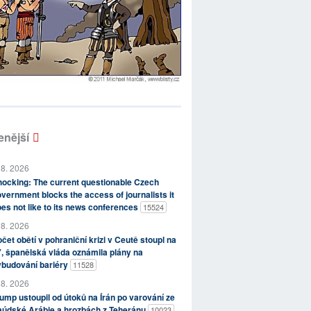
enější
 8. 2026
ocking: The current questionable Czech
vernment blocks the access of journalists it
es not like to its news conferences
15524
 8. 2026
čet obětí v pohraniční krizi v Ceutě stoupl na
, španělská vláda oznámila plány na
ybudování bariéry
11528
 8. 2026
ump ustoupil od útoků na Írán po varování ze
aúdské Arábie a hrozbách z Teheránu
10023