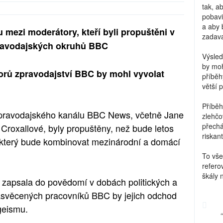
tak, a
pobavi
a aby 
 mezi moderátory, kteří byli propuštěni v
zadava
pravodajských okruhů BBC
Výsled
by moh
rů zpravodajství BBC by mohl vyvolat
příběh
větší 
Příběh
 zpravodajského kanálu BBC News, včetně Jane
zlehčo
přechá
Croxallové, byly propuštěny, než bude letos
riskant
, který bude kombinovat mezinárodní a domácí
To vše
refero
škály 
m zapsala do povědomí v dobách politických a
asvěcených pracovníků BBC by jejich odchod
geismu.