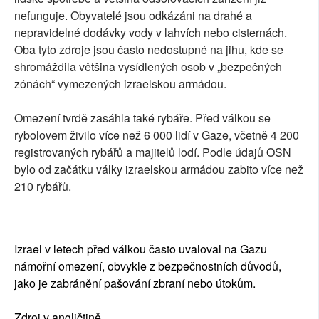
nefunguje. Obyvatelé jsou odkázáni na drahé a
nepravidelné dodávky vody v lahvích nebo cisternách.
Oba tyto zdroje jsou často nedostupné na jihu, kde se
shromáždila většina vysídlených osob v „bezpečných
zónách“ vymezených izraelskou armádou.
Omezení tvrdě zasáhla také rybáře. Před válkou se
rybolovem živilo více než 6 000 lidí v Gaze, včetně 4 200
registrovaných rybářů a majitelů lodí. Podle údajů OSN
bylo od začátku války izraelskou armádou zabito více než
210 rybářů.
Izrael v letech před válkou často uvaloval na Gazu
námořní omezení, obvykle z bezpečnostních důvodů,
jako je zabránění pašování zbraní nebo útokům.
Zdroj v angličtině