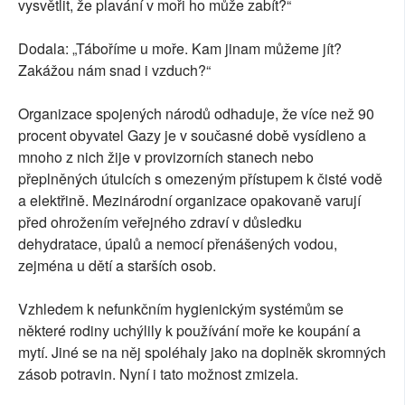
vysvětlit, že plavání v moři ho může zabít?“
Dodala: „Táboříme u moře. Kam jinam můžeme jít?
Zakážou nám snad i vzduch?“
Organizace spojených národů odhaduje, že více než 90
procent obyvatel Gazy je v současné době vysídleno a
mnoho z nich žije v provizorních stanech nebo
přeplněných útulcích s omezeným přístupem k čisté vodě
a elektřině. Mezinárodní organizace opakovaně varují
před ohrožením veřejného zdraví v důsledku
dehydratace, úpalů a nemocí přenášených vodou,
zejména u dětí a starších osob.
Vzhledem k nefunkčním hygienickým systémům se
některé rodiny uchýlily k používání moře ke koupání a
mytí. Jiné se na něj spoléhaly jako na doplněk skromných
zásob potravin. Nyní i tato možnost zmizela.