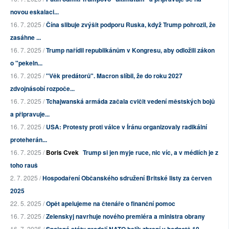
novou eskalaci...
16. 7. 2025 /
Čína slibuje zvýšit podporu Ruska, když Trump pohrozil, že
zasáhne ...
16. 7. 2025 /
Trump nařídil republikánům v Kongresu, aby odložili zákon
o "pekeln...
16. 7. 2025 /
"Věk predátorů". Macron slíbil, že do roku 2027
zdvojnásobí rozpoče...
16. 7. 2025 /
Tchajwanská armáda začala cvičit vedení městských bojů
a připravuje...
16. 7. 2025 /
USA: Protesty proti válce v Íránu organizovaly radikální
proteherán...
16. 7. 2025 /
Boris Cvek
Trump si jen myje ruce, nic víc, a v médiích je z
toho rauš
2. 7. 2025 /
Hospodaření Občanského sdružení Britské listy za červen
2025
22. 5. 2025 /
Opět apelujeme na čtenáře o finanční pomoc
16. 7. 2025 /
Zelenskyj navrhuje nového premiéra a ministra obrany
16. 7. 2025 /
Spojené státy prodají NATO balík zbraní v hodnotě 10