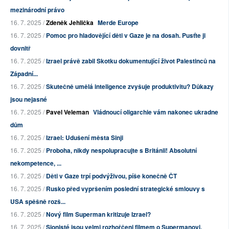
mezinárodní právo
16. 7. 2025 /
Zdeněk Jehlička
Merde Europe
16. 7. 2025 /
Pomoc pro hladovějící děti v Gaze je na dosah. Pusťte ji
dovnitř
16. 7. 2025 /
Izrael právě zabil Skotku dokumentující život Palestinců na
Západní...
16. 7. 2025 /
Skutečně umělá inteligence zvyšuje produktivitu? Důkazy
jsou nejasné
16. 7. 2025 /
Pavel Veleman
Vládnoucí oligarchie vám nakonec ukradne
dům
16. 7. 2025 /
Izrael: Udušení města Sinji
16. 7. 2025 /
Proboha, nikdy nespolupracujte s Británii! Absolutní
nekompetence, ...
16. 7. 2025 /
Děti v Gaze trpí podvýživou, píše konečně ČT
16. 7. 2025 /
Rusko před vypršením poslední strategické smlouvy s
USA spěšně rozš...
16. 7. 2025 /
Nový film Superman kritizuje Izrael?
16. 7. 2025 /
Sionisté jsou velmi rozhořčeni filmem o Supermanovi,