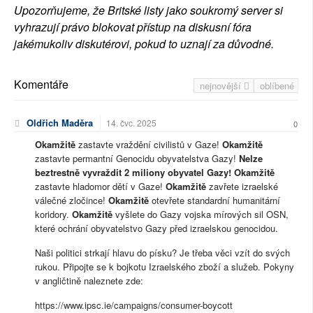
Upozorňujeme, že Britské listy jako soukromý server si
vyhrazují právo blokovat přístup na diskusní fóra
jakémukoliv diskutérovi, pokud to uznají za důvodné.
Komentáře
nejnovější
oblíbené
Oldřich Maděra
14. čvc. 2025
0
Okamžitě
zastavte vraždění civilistů v Gaze!
Okamžitě
zastavte permantní Genocidu obyvatelstva Gazy!
Nelze
beztrestně vyvraždit 2 miliony obyvatel Gazy!
Okamžitě
zastavte hladomor dětí v Gaze!
Okamžitě
zavřete izraelské
válečné zločince!
Okamžitě
otevřete standardní humanitární
koridory.
Okamžitě
vyšlete do Gazy vojska mírových sil OSN,
které ochrání obyvatelstvo Gazy před izraelskou genocidou.
Naši politici strkají hlavu do písku? Je třeba věci vzít do svých
rukou. Připojte se k bojkotu Izraelského zboží a služeb. Pokyny
v angličtině naleznete zde:
https://www.ipsc.ie/campaigns/consumer-boycott