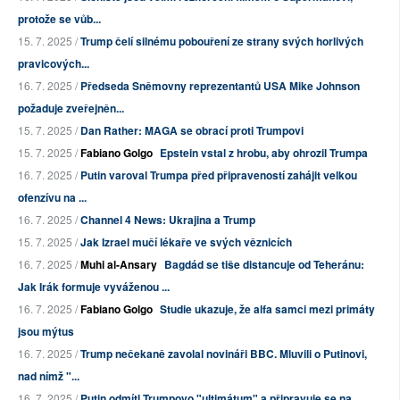
protože se vůb...
15. 7. 2025 /
Trump čelí silnému pobouření ze strany svých horlivých
pravicových...
16. 7. 2025 /
Předseda Sněmovny reprezentantů USA Mike Johnson
požaduje zveřejněn...
15. 7. 2025 /
Dan Rather: MAGA se obrací proti Trumpovi
15. 7. 2025 /
Fabiano Golgo
Epstein vstal z hrobu, aby ohrozil Trumpa
16. 7. 2025 /
Putin varoval Trumpa před připraveností zahájit velkou
ofenzívu na ...
16. 7. 2025 /
Channel 4 News: Ukrajina a Trump
15. 7. 2025 /
Jak Izrael mučí lékaře ve svých věznicích
16. 7. 2025 /
Muhi al-Ansary
Bagdád se tiše distancuje od Teheránu:
Jak Irák formuje vyváženou ...
16. 7. 2025 /
Fabiano Golgo
Studie ukazuje, že alfa samci mezi primáty
jsou mýtus
16. 7. 2025 /
Trump nečekaně zavolal novináři BBC. Mluvili o Putinovi,
nad nímž "...
16. 7. 2025 /
Putin odmítl Trumpovo "ultimátum" a připravuje se na