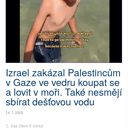
SOCIÁLNÍ SÍTĚ
RUBRIKY
PLNÁ VERZE STRÁNEK
Izrael zakázal Palestincům
v Gaze ve vedru koupat se
a lovit v moři. Také nesmějí
sbírat dešťovou vodu
14. 7. 2025
čas čtení 6 minut