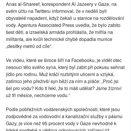
Anas al-Shareef, korespondent Al Jazeery v Gaze, na
svém účtu na Twitteru informoval, že v neděli byli
obyvatelé napadeni, když čekali u stanice na rozdělování
vody. Agentura Associated Press uvedla, že bylo zabito
šest dětí, a izraelská armáda prohlásila, že mířila na
militanta, ale kvůli technické chybě dopadla munice
„desítky metrů od cíle“.
Ve videu, které se široce šíří na Facebooku, je vidět otec
nesoucí tělo svého syna, který byl zabit při pokusu sehnat
jídlo pro rodinu. Muž kráčí rozbitými ulicemi a vzlyká,
zatímco jeho přeživší syn běží za ním a pláče: „Proč jsi
šel pro vodu? Kdo ti řekl, že to máš udělat? Jsme žízniví
už tři měsíce, nechceme vodu.“
Podle pobřežních vodárenských společností, které jsou
zodpovědné za vodovodní a kanalizační služby v pásmu
Gazy, je více než 95 procent vody v Gaze nevhodné k
lidské spotřebě a většina odsolovacích zařízení již