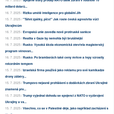
miliard dolarů...
16. 7. 2025 /
Rizika umělé inteligence pro globální Jih
15. 7. 2025 /
"Táhni zpátky, píčo!" Jak roste česká agresivita vůči
Ukrajincům
16. 7. 2025 /
Evropská unie zavedla nové protiruské sankce
16. 7. 2025 /
Realita v Gaze by nemohla být brutálnější
16. 7. 2025 /
Rusko: Vysoká škola ekonomická otevřela magisterský
program věnovan...
16. 7. 2025 /
Rusko: Po bramborách také ceny mrkve a řepy vzrostly
rekordním tempem
15. 7. 2025 /
Izraelská firma používá jako reklamu pro své kamikadze
drony záběry...
15. 7. 2025 /
Trumpovo nejasné prohlášení o dodávkách zbraní Ukrajině
znamená pře...
15. 7. 2025 /
Trump vyjednal dohodu se spojenci z NATO o vyzbrojení
Ukrajiny a va...
15. 7. 2025 /
Všechno, co se v Palestině děje, jako například zacházení s