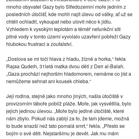
mnoho obyvatel Gazy bylo Středozemní moře jedním z
posledních útočišť, kde mohli najít úlevu od války, ať už se
chtěli ochladit, vykoupat nebo ulovit něco k jídlu.
Vzhledem k vysokým teplotám a téměř nefunkční síti
pitné vody v tomto území vyvolalo uzavření pobřeží Gazy
hlubokou frustraci a zoufalství.
„Doslova se mi točí hlava z hladu, žízně a horka,“ řekla
Rajaa Qudeih, 31letá matka dvou dětí z Deir al-Balah.
„Gaza prochází nejhorším hladomorem, nemáme co jíst a
nemůžeme sehnat ani kousek chleba.“
Její rodina, stejně jako mnoho jiných, našla útočiště v
provizorním táboře poblíž pláže. Moře, jak vysvětlila, bylo
jejich jedinou úlevou. „Moře bylo jediné útočiště, které
nám zbylo. Pokud nás zabijí za to, že tam jdeme, možná
to bude snazší než tato pomalá smrt,“ řekla. „Přesto se
bojím o své děti. Nejstaršímu je devět. Jak mu mám