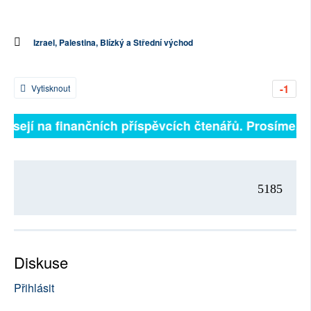
Izrael, Palestina, Blízký a Střední východ
-1
Vytisknout
visejí na finančních příspěvcích čtenářů. Prosíme, při
5185
Diskuse
Přihlásit