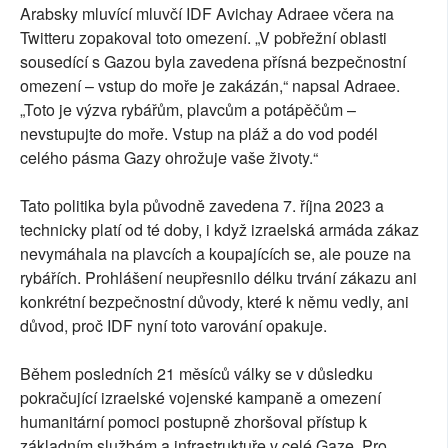
Arabsky mluvící mluvčí IDF Avichay Adraee včera na
Twitteru zopakoval toto omezení. „V pobřežní oblasti
sousedící s Gazou byla zavedena přísná bezpečnostní
omezení – vstup do moře je zakázán,“ napsal Adraee.
„Toto je výzva rybářům, plavcům a potápěčům –
nevstupujte do moře. Vstup na pláž a do vod podél
celého pásma Gazy ohrožuje vaše životy.“
Tato politika byla původně zavedena 7. října 2023 a
technicky platí od té doby, i když izraelská armáda zákaz
nevymáhala na plavcích a koupajících se, ale pouze na
rybářích. Prohlášení neupřesnilo délku trvání zákazu ani
konkrétní bezpečnostní důvody, které k němu vedly, ani
důvod, proč IDF nyní toto varování opakuje.
Během posledních 21 měsíců války se v důsledku
pokračující izraelské vojenské kampaně a omezení
humanitární pomoci postupně zhoršoval přístup k
základním službám a infrastruktuře v celé Gaze. Pro