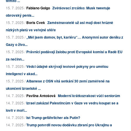
těmito ...
15. 7. 2025 /
Fabiano Golgo
Zvětšovací zrcátko: Musk tweetuje
obrovský penis...
15. 7. 2025 /
Boris Cvek
Zaměstnavatelé už asi mají dost hrůzně
nízkých platů ve veřejné sféře
15. 7. 2025 /
„Měl jsem domov, byt, kariéru“… Anonymní autor deníku z
Gazy o živo...
15. 7. 2025 /
Právníci podávají žalobu proti Evropské komisi a Radě EU
za nečinn...
15. 7. 2025 /
Vědci údajně skrývají textové pokyny pro umělou
inteligenci v akad...
15. 7. 2025 /
Albanese z OSN vítá setkání 30 zemí zaměřené na
ukončení izraelské ...
14. 7. 2025 /
Pavlína Antošová
Moderní krátkozrakost vůči seniorům
14. 7. 2025 /
Izrael zakázal Palestincům v Gaze ve vedru koupat se a
lovit v moři...
14. 7. 2025 /
Ist Trump gefährlicher als Putin?
14. 7. 2025 /
Trump potvrdil novou dodávku zbraní pro Ukrajinu a