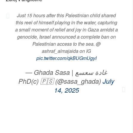
Just 15 hours after this Palestinian child shared
this reel of himself playing in the water, capturing
a small moment of relief and joy in Gaza amidst a
genocide, Israel announced a complete ban on
Palestinian access to the sea. @
ashraf_almajaida on IG
pic.twitter.com/qkBUGmUgyI
— Ghada Sasa | غادة سعسع
PhD(c) 🇵🇸 (@sasa_ghada)
July
14, 2025