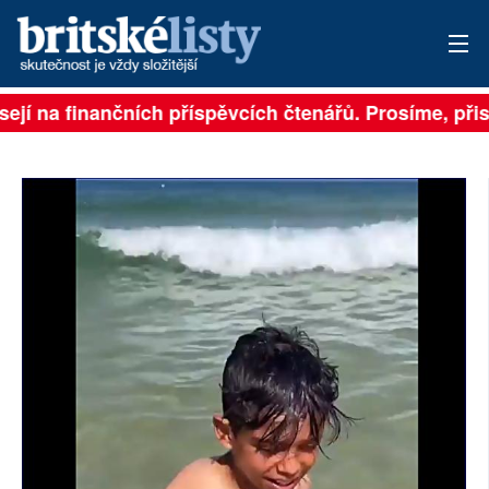
ejí na finančních příspěvcích čtenářů. Prosíme, přisp
PŘIHLÁSIT
AKTUÁLNÍ VYDÁNÍ
ARCHIV
ROZHOVORY
TÉMATA
NEJČTENĚJŠÍ ZA 7 DNÍ
AUTOŘI
PŘÍSPĚVKY NA PROVOZ