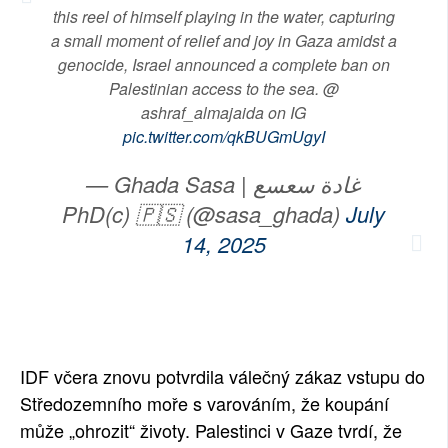
this reel of himself playing in the water, capturing
a small moment of relief and joy in Gaza amidst a
genocide, Israel announced a complete ban on
Palestinian access to the sea. @
ashraf_almajaida on IG
pic.twitter.com/qkBUGmUgyI
— Ghada Sasa | غادة سعسع
PhD(c) 🇵🇸 (@sasa_ghada)
July
14, 2025
IDF včera znovu potvrdila válečný zákaz vstupu do
Středozemního moře s varováním, že koupání
může „ohrozit“ životy. Palestinci v Gaze tvrdí, že