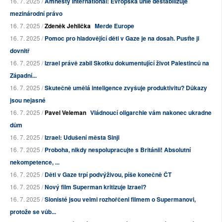
16. 7. 2025 /
Amnesty International: Evropská unie destabilizuje
mezinárodní právo
16. 7. 2025 /
Zdeněk Jehlička
Merde Europe
16. 7. 2025 /
Pomoc pro hladovějící děti v Gaze je na dosah. Pusťte ji
dovnitř
16. 7. 2025 /
Izrael právě zabil Skotku dokumentující život Palestinců na
Západní...
16. 7. 2025 /
Skutečně umělá inteligence zvyšuje produktivitu? Důkazy
jsou nejasné
16. 7. 2025 /
Pavel Veleman
Vládnoucí oligarchie vám nakonec ukradne
dům
16. 7. 2025 /
Izrael: Udušení města Sinji
16. 7. 2025 /
Proboha, nikdy nespolupracujte s Británii! Absolutní
nekompetence, ...
16. 7. 2025 /
Děti v Gaze trpí podvýživou, píše konečně ČT
16. 7. 2025 /
Nový film Superman kritizuje Izrael?
16. 7. 2025 /
Sionisté jsou velmi rozhořčeni filmem o Supermanovi,
protože se vůb...