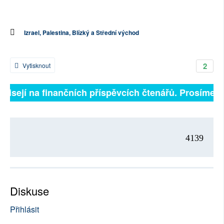
Izrael, Palestina, Blízký a Střední východ
2
Vytisknout
ávisejí na finančních příspěvcích čtenářů. Prosíme, př
4139
Diskuse
Přihlásit