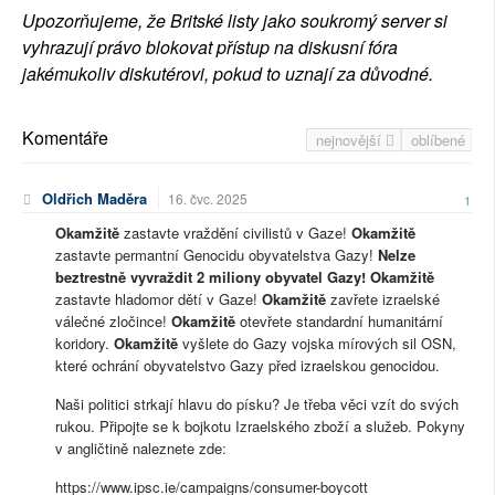
Upozorňujeme, že Britské listy jako soukromý server si
vyhrazují právo blokovat přístup na diskusní fóra
jakémukoliv diskutérovi, pokud to uznají za důvodné.
Komentáře
nejnovější
oblíbené
Oldřich Maděra
16. čvc. 2025
1
Okamžitě
zastavte vraždění civilistů v Gaze!
Okamžitě
zastavte permantní Genocidu obyvatelstva Gazy!
Nelze
beztrestně vyvraždit 2 miliony obyvatel Gazy!
Okamžitě
zastavte hladomor dětí v Gaze!
Okamžitě
zavřete izraelské
válečné zločince!
Okamžitě
otevřete standardní humanitární
koridory.
Okamžitě
vyšlete do Gazy vojska mírových sil OSN,
které ochrání obyvatelstvo Gazy před izraelskou genocidou.
Naši politici strkají hlavu do písku? Je třeba věci vzít do svých
rukou. Připojte se k bojkotu Izraelského zboží a služeb. Pokyny
v angličtině naleznete zde:
https://www.ipsc.ie/campaigns/consumer-boycott