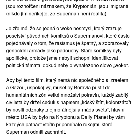
jsou rozhořčeni náznakem, že Kryptoniáni jsou imigranti
(nikdo jim neříkejte, že Superman není realita).
Je zřejmé, že se jedná o woke nesmysl, který zrazuje
poselství původních komiksů o Supermanovi, které často
pojednávaly o tom, že rasismus je špatný, a zobrazovaly
genocidní armády jako padouchy. Staré komiksy byly
apolitické, protože jsme nebyli schopni identifikovat
politická témata, dokud nebylo vynalezeno slovo „woke“.
Aby byl tento film, který nemá nic společného s Izraelem
a Gazou, uspokojivý, musel by Boravia pustit do
humanitárních zón velké množství potravin, každý zabitý
civilista by držel ceduli s nápisem „lidský štít“, kolonizátoři
by nosili odznaky „nejmorálnější armáda světa“, hlavní
město USA by bylo na Kryptonu a Daily Planet by vám
každých patnáct vteřin připomínalo rukojmí, které
Superman odmítl zachránit.