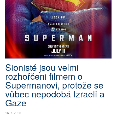
SOCIÁLNÍ SÍTĚ
RUBRIKY
PLNÁ VERZE STRÁNEK
Sionisté jsou velmi
rozhořčeni filmem o
Supermanovi, protože se
vůbec nepodobá Izraeli a
Gaze
16. 7. 2025