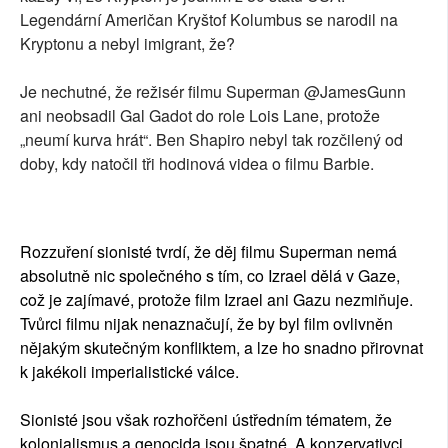
Legendární Američan Kryštof Kolumbus se narodil na
Kryptonu a nebyl imigrant, že?
Je nechutné, že režisér filmu Superman @JamesGunn
ani neobsadil Gal Gadot do role Lois Lane, protože
„neumí kurva hrát“. Ben Shapiro nebyl tak rozčilený od
doby, kdy natočil tři hodinová videa o filmu Barbie.
Rozzuření sionisté tvrdí, že děj filmu Superman nemá
absolutně nic společného s tím, co Izrael dělá v Gaze,
což je zajímavé, protože film Izrael ani Gazu nezmiňuje.
Tvůrci filmu nijak nenaznačují, že by byl film ovlivněn
nějakým skutečným konfliktem, a lze ho snadno přirovnat
k jakékoli imperialistické válce.
Sionisté jsou však rozhořčeni ústředním tématem, že
kolonialismus a genocida jsou špatné. A konzervativci