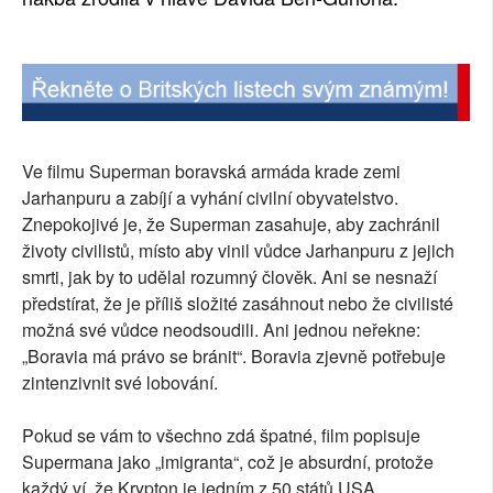
Ve filmu Superman boravská armáda krade zemi
Jarhanpuru a zabíjí a vyhání civilní obyvatelstvo.
Znepokojivé je, že Superman zasahuje, aby zachránil
životy civilistů, místo aby vinil vůdce Jarhanpuru z jejich
smrti, jak by to udělal rozumný člověk. Ani se nesnaží
předstírat, že je příliš složité zasáhnout nebo že civilisté
možná své vůdce neodsoudili. Ani jednou neřekne:
„Boravia má právo se bránit“. Boravia zjevně potřebuje
zintenzivnit své lobování.
Pokud se vám to všechno zdá špatné, film popisuje
Supermana jako „imigranta“, což je absurdní, protože
každý ví, že Krypton je jedním z 50 států USA.