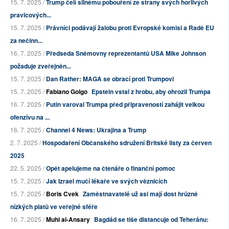
15. 7. 2025 /
Trump čelí silnému pobouření ze strany svých horlivých
pravicových...
15. 7. 2025 /
Právníci podávají žalobu proti Evropské komisi a Radě EU
za nečinn...
16. 7. 2025 /
Předseda Sněmovny reprezentantů USA Mike Johnson
požaduje zveřejněn...
15. 7. 2025 /
Dan Rather: MAGA se obrací proti Trumpovi
15. 7. 2025 /
Fabiano Golgo
Epstein vstal z hrobu, aby ohrozil Trumpa
16. 7. 2025 /
Putin varoval Trumpa před připraveností zahájit velkou
ofenzívu na ...
16. 7. 2025 /
Channel 4 News: Ukrajina a Trump
2. 7. 2025 /
Hospodaření Občanského sdružení Britské listy za červen
2025
22. 5. 2025 /
Opět apelujeme na čtenáře o finanční pomoc
15. 7. 2025 /
Jak Izrael mučí lékaře ve svých věznicích
15. 7. 2025 /
Boris Cvek
Zaměstnavatelé už asi mají dost hrůzně
nízkých platů ve veřejné sféře
16. 7. 2025 /
Muhi al-Ansary
Bagdád se tiše distancuje od Teheránu: