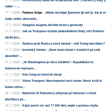
vidím“ – ...
17. 7. 2025 /
Fabiano Golgo
„Nikdo nechápe Epsteina líp než já. Ale je to
nuda, velká, obrovská...
17. 7. 2025 /
Haagská skupina obvinila Izrael z genocidy
17. 7. 2025 /
Jak se Trumpova hrozba padesátidenní lhůty vůči Putinovi
obrátí pro...
17. 7. 2025 /
Sankce proti Rusku a nové zbraně – měl Trump den blbec?
17. 7. 2025 /
Izraelský ministr: „Gaza musí zůstat v troskách po celá
desetiletí“...
17. 7. 2025 /
„Ve Washingtonu je něco shnilého“: Republikáni ve
Sněmovně reprezen...
17. 7. 2025 /
Kim Čong-un horečně zbrojí
17. 7. 2025 /
Vzkaz Trumpovi: Neschopnost není ctnost. Navíc kvůli ní
budou umíra...
16. 7. 2025 /
Nejméně 20 Palestinců zahynulo při tlačenici v místě
distribuce po...
16. 7. 2025 /
Když zemře víc než 17 000 dětí, nejde o pouhou chybu