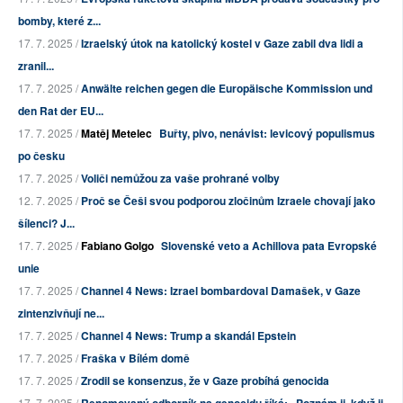
bomby, které z...
17. 7. 2025 /
Izraelský útok na katolický kostel v Gaze zabil dva lidi a
zranil...
17. 7. 2025 /
Anwälte reichen gegen die Europäische Kommission und
den Rat der EU...
17. 7. 2025 /
Matěj Metelec
Buřty, pivo, nenávist: levicový populismus
po česku
17. 7. 2025 /
Voliči nemůžou za vaše prohrané volby
12. 7. 2025 /
Proč se Češi svou podporou zločinům Izraele chovají jako
šílenci? J...
17. 7. 2025 /
Fabiano Golgo
Slovenské veto a Achillova pata Evropské
unie
17. 7. 2025 /
Channel 4 News: Izrael bombardoval Damašek, v Gaze
zintenzivňují ne...
17. 7. 2025 /
Channel 4 News: Trump a skandál Epstein
17. 7. 2025 /
Fraška v Bílém domě
17. 7. 2025 /
Zrodil se konsenzus, že v Gaze probíhá genocida
17. 7. 2025 /
Renomovaný odborník na genocidu říká: „Poznám ji, když ji