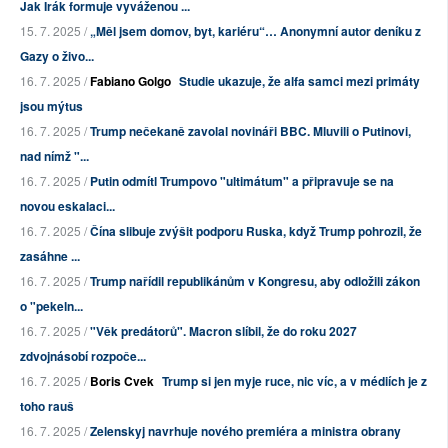
Jak Irák formuje vyváženou ...
15. 7. 2025 /
„Měl jsem domov, byt, kariéru“… Anonymní autor deníku z
Gazy o živo...
16. 7. 2025 /
Fabiano Golgo
Studie ukazuje, že alfa samci mezi primáty
jsou mýtus
16. 7. 2025 /
Trump nečekaně zavolal novináři BBC. Mluvili o Putinovi,
nad nímž "...
16. 7. 2025 /
Putin odmítl Trumpovo "ultimátum" a připravuje se na
novou eskalaci...
16. 7. 2025 /
Čína slibuje zvýšit podporu Ruska, když Trump pohrozil, že
zasáhne ...
16. 7. 2025 /
Trump nařídil republikánům v Kongresu, aby odložili zákon
o "pekeln...
16. 7. 2025 /
"Věk predátorů". Macron slíbil, že do roku 2027
zdvojnásobí rozpoče...
16. 7. 2025 /
Boris Cvek
Trump si jen myje ruce, nic víc, a v médiích je z
toho rauš
16. 7. 2025 /
Zelenskyj navrhuje nového premiéra a ministra obrany