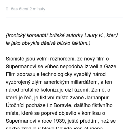
čas čtení 2 minuty
(Ironický komentář britské autorky Laury K., který
je jako obvykle děsivě blízko faktům.)
Sionisté jsou velmi rozhořčeni, že nový film o
Supermanovi se vůbec nepodobá Izraeli a Gaze.
Film zobrazuje technologicky vyspělý národ
vyzbrojený zlým americkým miliardářem, a ten
národ brutálně kolonizuje cizí území. Země, o
které je řeč, je fiktivní místo zvané Jarhanpur.
Útočníci pocházejí z Boravie, dalšího fiktivního
místa, které se poprvé objevilo v komiksu o
Supermanovi v roce 1939, ještě předtím, než se
nakba zrodila v hlavě Davida Ben-Guriona.