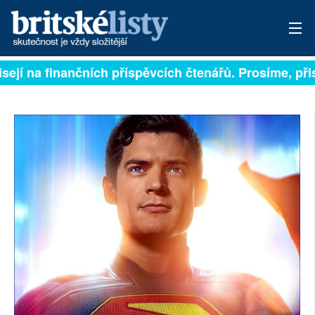
sejí na finančních příspěvcích čtenářů. Prosíme, přisp
PŘIHLÁSIT
AKTUÁLNÍ VYDÁNÍ
ARCHIV
ROZHOVORY
TÉMATA
NEJČTENĚJŠÍ ZA 7 DNÍ
AUTOŘI
PŘÍSPĚVKY NA PROVOZ