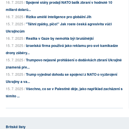
16. 7. 2025 /
Spojené státy prodají NATO balík zbraní v hodnotě 10
miliard dolarů...
16. 7. 2025 /
Rizika umělé inteligence pro globální Jih
15. 7. 2025 /
"Táhni zpátky, píčo!" Jak roste česká agresivita vůči
Ukrajincům
16. 7. 2025 /
Realita v Gaze by nemohla být brutálnější
15. 7. 2025 /
Izraelská firma používá jako reklamu pro své kamikadze
drony záběry...
15. 7. 2025 /
Trumpovo nejasné prohlášení o dodávkách zbraní Ukrajině
znamená pře...
15. 7. 2025 /
Trump vyjednal dohodu se spojenci z NATO o vyzbrojení
Ukrajiny a va...
15. 7. 2025 /
Všechno, co se v Palestině děje, jako například zacházení s
těmito ...
Britské listy