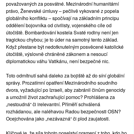
považovaných za posvátné. Mezinárodní humanitární
právo, Ženevské úmluvy – pečlivě vykované z popela
globálního konfliktu – spočívají na základním principu
oddělení bojovníka od civilisty, vojenského cíle od
útočiště. Bombardování kostela Svaté rodiny není jen
tragickou chybou; je to úder na samotný tento základ.
Když přestane být nedotknutelným posvěcené katolické
útočiště, výslovně chráněné zákonem a nesoucí
diplomatickou váhu Vatikánu, není bezpečné nic.
Toto odmítnutí sahá daleko za bojiště až do síní globální
správy. Prozatímní opatření Mezinárodního soudního
dvora, vyžadující po Izraeli, aby zabránil činům genocidy
a umožnil život zachraňující pomoc? Prohlášena za
„nestoudná“ či irelevantní. Příměří schválená
rozhádanou, ale naléhavou Radou bezpečnosti OSN?
Ocejchována jako „nezávazná“ či plod zaujatosti.
Klíčové je, že síla tohoto poselství pramení z toho, kdo ho