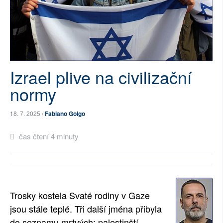
SOCIÁLNÍ SÍTĚ
RUBRIKY
PLNÁ VERZE STRÁNEK
Izrael plive na civilizační
normy
18. 7. 2025 /
Fabiano Golgo
čas čtení 4 minuty
Trosky kostela Svaté rodiny v Gaze
jsou stále teplé. Tři další jména přibyla
do seznamu mrtvých: palestinští