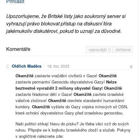
Přihlásit
Upozorňujeme, že Britské listy jako soukromý server si
vyhrazují právo blokovat přístup na diskusní fóra
jakémukoliv diskutérovi, pokud to uznají za důvodné.
Komentáře
nejnovější
oblíbené
Oldřich Maděra
18. čvc. 2025
0
Okamžitě
zastavte vraždění civilistů v Gaze!
Okamžitě
zastavte permantní Genocidu obyvatelstva Gazy!
Nelze
beztrestně vyvraždit 2 miliony obyvatel Gazy!
Okamžitě
zastavte hladomor dětí v Gaze!
Okamžitě
zavřete izraelské
válečné zločince!
Okamžitě
otevřete standardní humanitární
koridory.
Okamžitě
vyšlete do Gazy vojska mírových sil OSN,
které ochrání obyvatelstvo Gazy před izraelskou genocidou.
Naši politici strkají hlavu do písku? Je třeba věci vzít do svých
rukou. Připojte se k bojkotu Izraelského zboží a služeb. Pokyny
v angličtině naleznete zde: