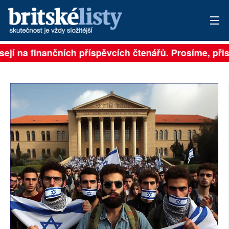
ejí na finančních příspěvcích čtenářů. Prosíme, přisp
PŘIHLÁSIT
AKTUÁLNÍ VYDÁNÍ
ARCHIV
ROZHOVORY
TÉMATA
NEJČTENĚJŠÍ ZA 7 DNÍ
AUTOŘI
PŘÍSPĚVKY NA PROVOZ