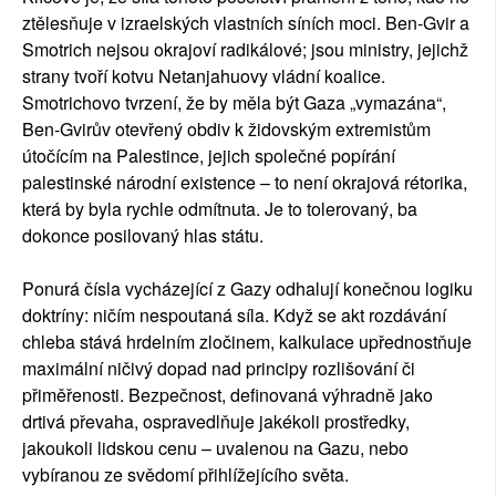
ztělesňuje v izraelských vlastních síních moci. Ben-Gvir a
Smotrich nejsou okrajoví radikálové; jsou ministry, jejichž
strany tvoří kotvu Netanjahuovy vládní koalice.
Smotrichovo tvrzení, že by měla být Gaza „vymazána“,
Ben-Gvirův otevřený obdiv k židovským extremistům
útočícím na Palestince, jejich společné popírání
palestinské národní existence – to není okrajová rétorika,
která by byla rychle odmítnuta. Je to tolerovaný, ba
dokonce posilovaný hlas státu.
Ponurá čísla vycházející z Gazy odhalují konečnou logiku
doktríny: ničím nespoutaná síla. Když se akt rozdávání
chleba stává hrdelním zločinem, kalkulace upřednostňuje
maximální ničivý dopad nad principy rozlišování či
přiměřenosti. Bezpečnost, definovaná výhradně jako
drtivá převaha, ospravedlňuje jakékoli prostředky,
jakoukoli lidskou cenu – uvalenou na Gazu, nebo
vybíranou ze svědomí přihlížejícího světa.