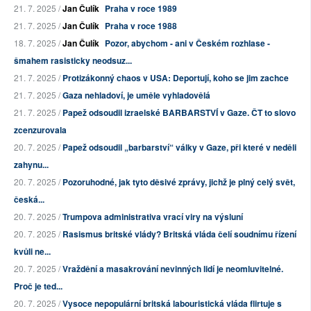
21. 7. 2025 /
Jan Čulík
Praha v roce 1989
21. 7. 2025 /
Jan Čulík
Praha v roce 1988
18. 7. 2025 /
Jan Čulík
Pozor, abychom - ani v Českém rozhlase -
šmahem rasisticky neodsuz...
21. 7. 2025 /
Protizákonný chaos v USA: Deportují, koho se jim zachce
21. 7. 2025 /
Gaza nehladoví, je uměle vyhladovělá
21. 7. 2025 /
Papež odsoudil izraelské BARBARSTVÍ v Gaze. ČT to slovo
zcenzurovala
20. 7. 2025 /
Papež odsoudil „barbarství“ války v Gaze, při které v neděli
zahynu...
20. 7. 2025 /
Pozoruhodné, jak tyto děsivé zprávy, jichž je plný celý svět,
česká...
20. 7. 2025 /
Trumpova administrativa vrací viry na výsluní
20. 7. 2025 /
Rasismus britské vlády? Britská vláda čelí soudnímu řízení
kvůli ne...
20. 7. 2025 /
Vraždění a masakrování nevinných lidí je neomluvitelné.
Proč je ted...
20. 7. 2025 /
Vysoce nepopulární britská labouristická vláda flirtuje s