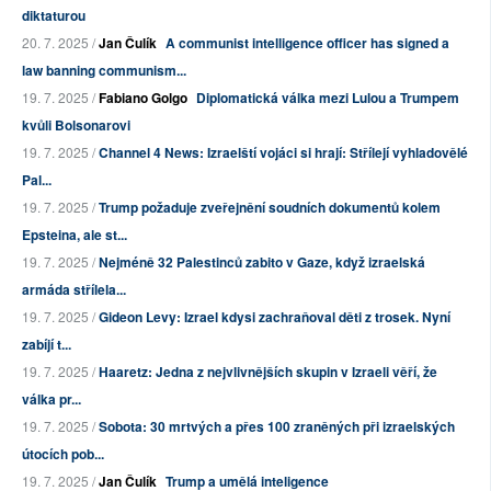
diktaturou
20. 7. 2025 /
Jan Čulík
A communist intelligence officer has signed a
law banning communism...
19. 7. 2025 /
Fabiano Golgo
Diplomatická válka mezi Lulou a Trumpem
kvůli Bolsonarovi
19. 7. 2025 /
Channel 4 News: Izraelští vojáci si hrají: Střílejí vyhladovělé
Pal...
19. 7. 2025 /
Trump požaduje zveřejnění soudních dokumentů kolem
Epsteina, ale st...
19. 7. 2025 /
Nejméně 32 Palestinců zabito v Gaze, když izraelská
armáda střílela...
19. 7. 2025 /
Gideon Levy: Izrael kdysi zachraňoval děti z trosek. Nyní
zabíjí t...
19. 7. 2025 /
Haaretz: Jedna z nejvlivnějších skupin v Izraeli věří, že
válka pr...
19. 7. 2025 /
Sobota: 30 mrtvých a přes 100 zraněných při izraelských
útocích pob...
19. 7. 2025 /
Jan Čulík
Trump a umělá inteligence