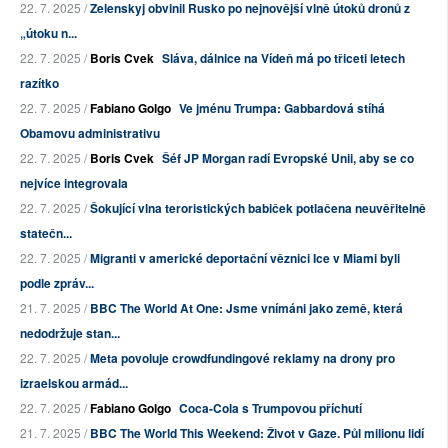
22. 7. 2025 /
Zelenskyj obvinil Rusko po nejnovější vlně útoků dronů z
„útoku n...
22. 7. 2025 /
Boris Cvek
Sláva, dálnice na Vídeň má po třiceti letech
razítko
22. 7. 2025 /
Fabiano Golgo
Ve jménu Trumpa: Gabbardová stíhá
Obamovu administrativu
22. 7. 2025 /
Boris Cvek
Šéf JP Morgan radí Evropské Unii, aby se co
nejvíce integrovala
22. 7. 2025 /
Šokující vlna teroristických babiček potlačena neuvěřitelně
statečn...
22. 7. 2025 /
Migranti v americké deportační věznici Ice v Miami byli
podle zpráv...
21. 7. 2025 /
BBC The World At One: Jsme vnímáni jako země, která
nedodržuje stan...
22. 7. 2025 /
Meta povoluje crowdfundingové reklamy na drony pro
izraelskou armád...
22. 7. 2025 /
Fabiano Golgo
Coca-Cola s Trumpovou příchutí
21. 7. 2025 /
BBC The World This Weekend: Život v Gaze. Půl milionu lidí