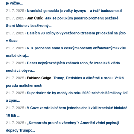
je vážně...
21. 7. 2025 /
Izraelská genocida je velký byznys – a tvář budoucnosti
21. 7. 2025 /
Jan Čulík
Jak se politikům podařilo proměnit pražské
Staré Město v bezživotný...
21. 7. 2025 /
Dalších 93 lidí bylo vyvražděno Izraelem při čekání na jídlo
v Gaze
21. 7. 2025 /
6. 8. proběhne soud s českými občany obžalovanými kvůli
malbě ukraj...
21. 7. 2025 /
Deset nejvýraznějších známek toho, že izraelská vláda
nechává obyva...
21. 7. 2025 /
Fabiano Golgo
Trump, Redskins a diktátoři u stolu: Velká
porada malicherností
21. 7. 2025 /
Superbakterie by mohly do roku 2050 zabít další miliony lidí
a způs...
21. 7. 2025 /
V Gaze zemřelo během jednoho dne kvůli izraelské blokádě
18 lidí ...
21. 7. 2025 /
„Katastrofa pro nás všechny“: Američtí vědci popisují
dopady Trumpo...