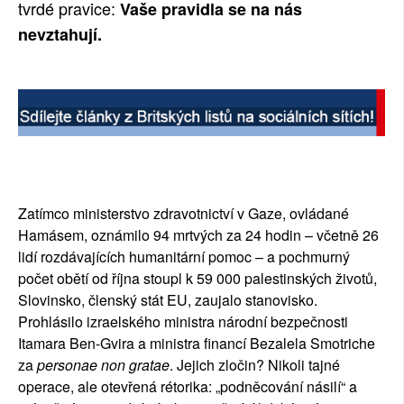
tvrdé pravice:
Vaše pravidla se na nás
nevztahují.
Zatímco ministerstvo zdravotnictví v Gaze, ovládané
Hamásem, oznámilo 94 mrtvých za 24 hodin – včetně 26
lidí rozdávajících humanitární pomoc – a pochmurný
počet obětí od října stoupl k 59 000 palestinských životů,
Slovinsko, členský stát EU, zaujalo stanovisko.
Prohlásilo izraelského ministra národní bezpečnosti
Itamara Ben-Gvira a ministra financí Bezalela Smotriche
za
personae non gratae
. Jejich zločin? Nikoli tajné
operace, ale otevřená rétorika: „podněcování násilí“ a