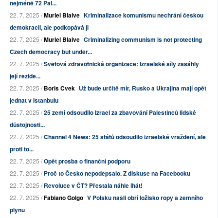
nejméně 72 Pal...
22. 7. 2025 /
Muriel Blaive
Kriminalizace komunismu nechrání českou
demokracii, ale podkopává ji
22. 7. 2025 /
Muriel Blaive
Criminalizing communism is not protecting
Czech democracy but under...
22. 7. 2025 /
Světová zdravotnická organizace: Izraelské síly zasáhly
její rezide...
22. 7. 2025 /
Boris Cvek
Už bude určitě mír, Rusko a Ukrajina mají opět
jednat v Istanbulu
22. 7. 2025 /
25 zemí odsoudilo Izrael za zbavování Palestinců lidské
důstojnosti...
22. 7. 2025 /
Channel 4 News: 25 států odsoudilo izraelské vraždění, ale
proti to...
22. 7. 2025 /
Opět prosba o finanční podporu
22. 7. 2025 /
Proč to Česko nepodepsalo. Z diskuse na Facebooku
22. 7. 2025 /
Revoluce v ČT? Přestala náhle lhát!
22. 7. 2025 /
Fabiano Golgo
V Polsku našli obří ložisko ropy a zemního
plynu