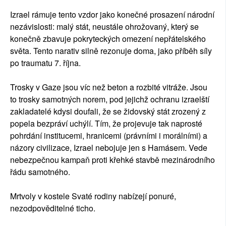
Izrael rámuje tento vzdor jako konečné prosazení národní
nezávislosti: malý stát, neustále ohrožovaný, který se
konečně zbavuje pokryteckých omezení nepřátelského
světa. Tento narativ silně rezonuje doma, jako příběh síly
po traumatu 7. října.
Trosky v Gaze jsou víc než beton a rozbité vitráže. Jsou
to trosky samotných norem, pod jejichž ochranu izraelští
zakladatelé kdysi doufali, že se židovský stát zrozený z
popela bezpráví uchýlí. Tím, že projevuje tak naprosté
pohrdání institucemi, hranicemi (právními i morálními) a
názory civilizace, Izrael nebojuje jen s Hamásem. Vede
nebezpečnou kampaň proti křehké stavbě mezinárodního
řádu samotného.
Mrtvoly v kostele Svaté rodiny nabízejí ponuré,
nezodpověditelné ticho.