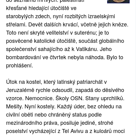
křesťané hledající útočiště ve
starobylých zdech, nyní rozbitých izraelskými
střelami. Devět dalších krvácí, včetně jejich kněze.
Toto není skryté velitelství v suterénu; je to
posvěcené katolické útočiště, součást globálního
společenství sahajícího až k Vatikánu. Jeho
bombardování ve čtvrtek nebyla náhoda. Bylo to
prohlášení.
Útok na kostel, který latinský patriarchát v
Jeruzalémě rychle odsoudil, zapadá do děsivého
vzorce. Nemocnice. Školy OSN. Stany uprchlíků.
Mešity. Nyní kostely. Každý úder, bez ohledu na
civilní oběti nebo chráněný status podle
mezinárodního práva, posiluje jediné, strohé
poselství vycházející z Tel Avivu a z kuloárů moci