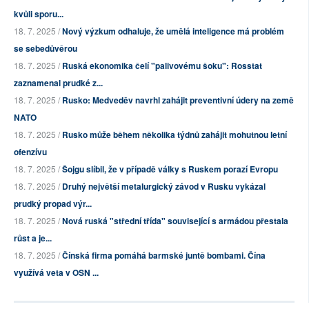
kvůli sporu...
18. 7. 2025 /
Nový výzkum odhaluje, že umělá inteligence má problém
se sebedůvěrou
18. 7. 2025 /
Ruská ekonomika čelí "palivovému šoku": Rosstat
zaznamenal prudké z...
18. 7. 2025 /
Rusko: Medveděv navrhl zahájit preventivní údery na země
NATO
18. 7. 2025 /
Rusko může během několika týdnů zahájit mohutnou letní
ofenzívu
18. 7. 2025 /
Šojgu slíbil, že v případě války s Ruskem porazí Evropu
18. 7. 2025 /
Druhý největší metalurgický závod v Rusku vykázal
prudký propad výr...
18. 7. 2025 /
Nová ruská "střední třída" související s armádou přestala
růst a je...
18. 7. 2025 /
Čínská firma pomáhá barmské juntě bombami. Čína
využívá veta v OSN ...