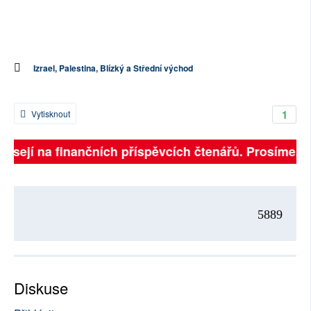
Izrael, Palestina, Blízký a Střední východ
1
Vytisknout
visejí na finančních příspěvcích čtenářů. Prosíme, při
5889
Diskuse