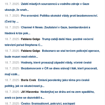
19. 7. 2025 /
Zabití mladých sourozenců u vodního zdroje v Gaze
ukazuje, že snah...
19. 7. 2025 /
Pro srovnání: Politika skotské vlády proti bezdomovectví.
(Češi by ...
18. 7. 2025 /
Channel 4 News: Zoufalství v Gaze, bombardování a
hladová krize pok...
18. 7. 2025 /
Fabiano Golgo
Trump zabíjí další hlas: pozdně večerní
televizní pořad Stephena C...
18. 7. 2025 /
Fabiano Golgo
Bolsonaro se stal terčem policejní operace,
bude muset nosit elektr...
18. 7. 2025 /
Hodnoty, které prosazují západní vlády, včetně české
18. 7. 2025 /
Bezdomovcem v ČR se dnes stávají i lidé, kteří pracovali,
mají vzdě...
18. 7. 2025 /
Boris Cvek
Emisní povolenky jako téma pro české
politiky, jak ve skutečnosti p...
18. 7. 2025 /
Jiří Hlavenka
Nedotýkej se drátu ani na zem spadlého,
aneb co jsme se dozvěděli s...
18. 7. 2025 /
Česko: Svatouškové, pokrytci, sociopati