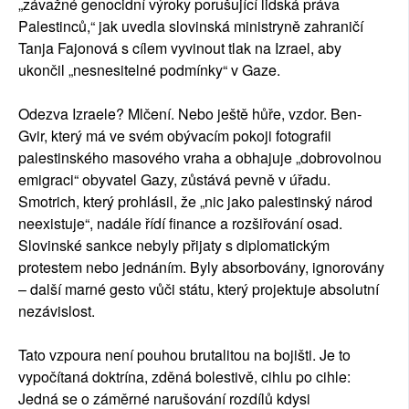
„závažné genocidní výroky porušující lidská práva
Palestinců,“ jak uvedla slovinská ministryně zahraničí
Tanja Fajonová s cílem vyvinout tlak na Izrael, aby
ukončil „nesnesitelné podmínky“ v Gaze.
Odezva Izraele? Mlčení. Nebo ještě hůře, vzdor. Ben-
Gvir, který má ve svém obývacím pokoji fotografii
palestinského masového vraha a obhajuje „dobrovolnou
emigraci“ obyvatel Gazy, zůstává pevně v úřadu.
Smotrich, který prohlásil, že „nic jako palestinský národ
neexistuje“, nadále řídí finance a rozšiřování osad.
Slovinské sankce nebyly přijaty s diplomatickým
protestem nebo jednáním. Byly absorbovány, ignorovány
– další marné gesto vůči státu, který projektuje absolutní
nezávislost.
Tato vzpoura není pouhou brutalitou na bojišti. Je to
vypočítaná doktrína, zděná bolestivě, cihlu po cihle:
Jedná se o záměrné narušování rozdílů kdysi