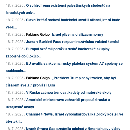
18. 7. 2025 /
O schizofrenní existenci palestinských studentů na
izraelských univ...
18. 7. 2025 /
Slavní britští rockoví hudebníci utvořili alianci, která bude
veřej...
18. 7. 2025 /
Fabiano Golgo
Izrael plive na civilizační normy
18. 7. 2025 /
Junta v Burkině Faso rozpustí nezávislou volební komisi
18. 7. 2025 /
Europol oznámil porážku ruské hackerské skupiny
zapojené do útoků p...
18. 7. 2025 /
EU uvalila sankce na ruský platební systém A7 spojený se
stablecoin...
18. 7. 2025 /
Fabiano Golgo
„Prezident Trump nebyl zvolen, aby byl
císařem světa,“ prohlásil Lula
18. 7. 2025 /
V Rusku začnou trénovat kadety od mateřské školy
18. 7. 2025 /
Americké ministerstvo zahraničí propouští ruské a
ukrajinské analyt...
18. 7. 2025 /
Channel 4 News: Izrael vybombardoval katolický kostel, ve
čtvrtek I...
18. 7. 2025 /
Izrael: Strana Šas oznámila odchod z Netanjahuovy vlády