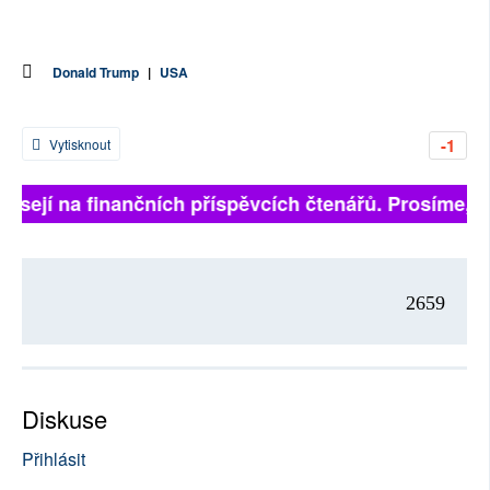
Donald Trump
|
USA
-1
Vytisknout
visejí na finančních příspěvcích čtenářů. Prosíme, při
2659
Diskuse
Přihlásit