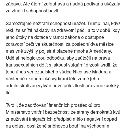
zábavu. Ale úterní zdlouhavá a nudná podívaná ukázala,
že ztratil i schopnost bavit.
Samozřejmě neztratil schopnost urážet. Trump lhal, když
řekl, že snížil náklady na zdravotní péči, a to v době, kdy
jeho útoky na dotace v rámci zákona o dostupné
zdravotní péči ve skutečnosti za poslední dva měsíce
masivně zvýšily pojistné placené mnoha Američany.
Udělal nelogickpou odbočku, aby zaútočil na práva
transsexuálních dětí; s jakousi vulgární drzostí tvrdil, že
jeho únos venezuelského vůdce Nicoláse Madura a
následné ekonomické vydírání této země jeho
administrativou vytváří nové příležitosti pro venezuelský
lid.
Tvrdil, že zadržování finančních prostředků pro
Ministerstvo vnitřní bezpečnosti ze strany demokratů kvůli
zneužívání imigračních předpisů mělo negativní dopad
na oblasti postižené sněhovou bouří na východním