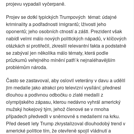
projevu vypadali vyčerpaně.
Projev se dotkl typických Trumpových témat: údajné
kriminality a podřadnosti imigrantů; lživosti jeho
oponentů; jeho osobních ctností a zášti. Prezident však
nabídl velmi málo nových politických nápadů, v klíčových
otázkách si protiřečil, zkreslil relevantní fakta a podstatně
se zabýval jen několika málo tématy, která podle
průzkumů veřejného mínění patří k nejnaléhavějším
problémům národa.
Často se zastavoval, aby oslovil veterány v davu a udělil
jim medaile jako atrakci pro televizní vysílání; přednesl
dlouhou a podivnou odbočku o zlaté medaili z
olympijského zápasu, kterou nedávno vyhrál americký
mužský hokejový tým, jehož členové se v mnoha
případech předvedli v sněmovně s medailemi na krku.
Před deseti lety Trump zkrystalizoval dlouhodobý trend v
americké politice tím, že otevřeně spojil vládnutí a