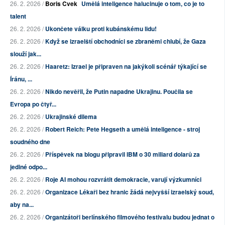
26. 2. 2026 /
Boris Cvek
Umělá inteligence halucinuje o tom, co je to
talent
26. 2. 2026 /
Ukončete válku proti kubánskému lidu!
26. 2. 2026 /
Když se izraelští obchodníci se zbraněmi chlubí, že Gaza
slouží jak...
26. 2. 2026 /
Haaretz: Izrael je připraven na jakýkoli scénář týkající se
Íránu, ...
26. 2. 2026 /
Nikdo nevěřil, že Putin napadne Ukrajinu. Poučila se
Evropa po čtyř...
26. 2. 2026 /
Ukrajinské dilema
26. 2. 2026 /
Robert Reich: Pete Hegseth a umělá inteligence - stroj
soudného dne
26. 2. 2026 /
Příspěvek na blogu připravil IBM o 30 miliard dolarů za
jediné odpo...
26. 2. 2026 /
Roje AI mohou rozvrátit demokracie, varují výzkumníci
26. 2. 2026 /
Organizace Lékaři bez hranic žádá nejvyšší izraelský soud,
aby na...
26. 2. 2026 /
Organizátoři berlínského filmového festivalu budou jednat o