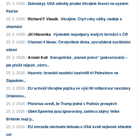
25. 2. 2026 /
Zelenskyj: USA odmítly prodat Ukrajině licenci na systém
Patriot
25. 2. 2026 /
Richard F. Vlasák
Ukrajina: Čtyři roky války, naděje a
zklamání
25. 2. 2026 /
Jiří Hlavenka
Výsledek nepodpory malých farmářů v ČR
25. 2. 2026 /
Channel 4 News: Čtrnáctiletá dívka, zavražděná sociálními
sítěmi
25. 2. 2026 /
Arnošt Kult
Energetické „stanné právo“ (pokračování) –
jak přežít nájezd „větrn...
25. 2. 2026 /
Haaretz: Izraelští osadníci zastřelili tři Palestince na
Západním...
25. 2. 2026 /
EU schválí Ukrajině půjčku ve výši 90 miliard eur navzdory
Orbánovu...
25. 2. 2026 /
Pistorius uvedl, že Trump jedná v Putinův prospěch
25. 2. 2026 /
Oběti Epsteina jsou ignorovány, zatímco zájmy Velké
Británie mají p...
25. 2. 2026 /
EU zmrazila obchodní dohodu s USA kvůli nejistotě ohledně
cel