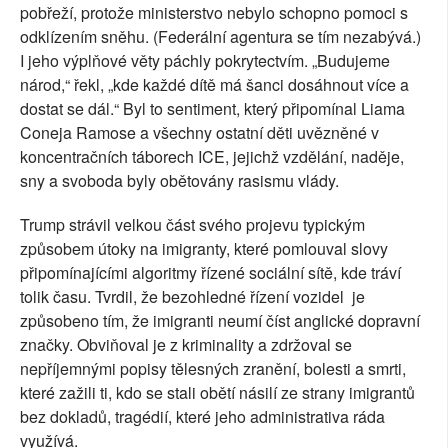
pobřeží, protože ministerstvo nebylo schopno pomoci s
odklízením sněhu. (Federální agentura se tím nezabývá.)
I jeho výplňové věty páchly pokrytectvím. „Budujeme
národ,“ řekl, „kde každé dítě má šanci dosáhnout více a
dostat se dál.“ Byl to sentiment, který připomínal Liama
Coneja Ramose a všechny ostatní děti uvězněné v
koncentračních táborech ICE, jejichž vzdělání, naděje,
sny a svoboda byly obětovány rasismu vlády.
Trump strávil velkou část svého projevu typickým
způsobem útoky na imigranty, které pomlouval slovy
připomínajícími algoritmy řízené sociální sítě, kde tráví
tolik času. Tvrdil, že bezohledné řízení vozidel je
způsobeno tím, že imigranti neumí číst anglické dopravní
značky. Obviňoval je z kriminality a zdržoval se
nepříjemnými popisy tělesných zranění, bolesti a smrti,
které zažili ti, kdo se stali obětí násilí ze strany imigrantů
bez dokladů, tragédií, které jeho administrativa ráda
využívá.