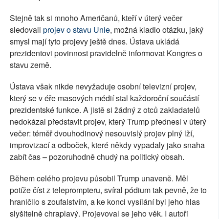
Stejně tak si mnoho Američanů, kteří v úterý večer
sledovali
projev o stavu Unie
, možná kladlo otázku, jaký
smysl mají tyto projevy ještě dnes. Ústava ukládá
prezidentovi povinnost pravidelně informovat Kongres o
stavu země.
Ústava však nikde nevyžaduje osobní televizní projev,
který se v éře masových médií stal každoroční součástí
prezidentské funkce. A jistě si žádný z otců zakladatelů
nedokázal představit projev, který Trump přednesl v úterý
večer: téměř dvouhodinový nesouvislý projev plný lží,
improvizací a odboček, které někdy vypadaly jako snaha
zabít čas – pozoruhodně chudý na politický obsah.
Během celého projevu působil Trump unaveně. Měl
potíže číst z teleprompteru, svíral pódium tak pevně, že to
hraničilo s zoufalstvím, a ke konci vysílání byl jeho hlas
slyšitelně chraplavý. Projevoval se jeho věk. I autoři