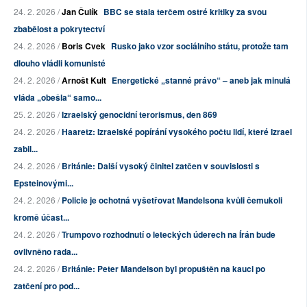
24. 2. 2026 /
Jan Čulík
BBC se stala terčem ostré kritiky za svou
zbabělost a pokrytectví
24. 2. 2026 /
Boris Cvek
Rusko jako vzor sociálního státu, protože tam
dlouho vládli komunisté
24. 2. 2026 /
Arnošt Kult
Energetické „stanné právo“ – aneb jak minulá
vláda „obešla“ samo...
25. 2. 2026 /
Izraelský genocidní terorismus, den 869
24. 2. 2026 /
Haaretz: Izraelské popírání vysokého počtu lidí, které Izrael
zabil...
24. 2. 2026 /
Británie: Další vysoký činitel zatčen v souvislosti s
Epsteinovými...
24. 2. 2026 /
Policie je ochotná vyšetřovat Mandelsona kvůli čemukoli
kromě účast...
24. 2. 2026 /
Trumpovo rozhodnutí o leteckých úderech na Írán bude
ovlivněno rada...
24. 2. 2026 /
Británie: Peter Mandelson byl propuštěn na kauci po
zatčení pro pod...