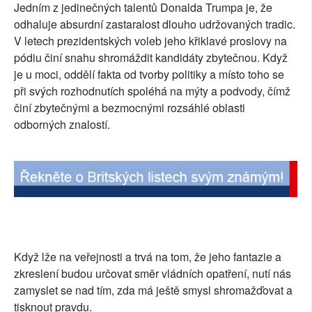
Jedním z jedinečných talentů Donalda Trumpa je, že
odhaluje absurdní zastaralost dlouho udržovaných tradic.
V letech prezidentských voleb jeho křiklavé proslovy na
pódiu činí snahu shromáždit kandidáty zbytečnou. Když
je u moci, oddělí fakta od tvorby politiky a místo toho se
při svých rozhodnutích spoléhá na mýty a podvody, čímž
činí zbytečnými a bezmocnými rozsáhlé oblasti
odborných znalostí.
Když lže na veřejnosti a trvá na tom, že jeho fantazie a
zkreslení budou určovat směr vládních opatření, nutí nás
zamyslet se nad tím, zda má ještě smysl shromažďovat a
tisknout pravdu.