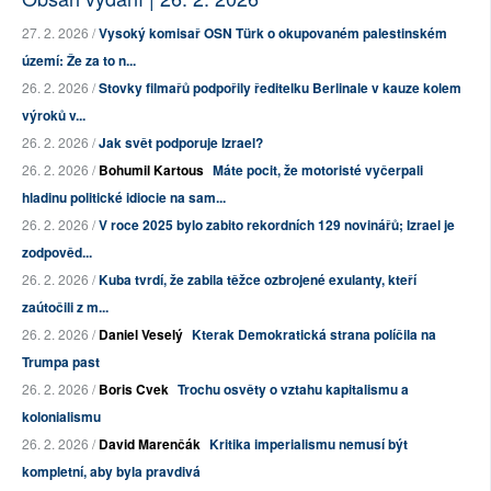
27. 2. 2026 /
Vysoký komisař OSN Türk o okupovaném palestinském
území: Že za to n...
26. 2. 2026 /
Stovky filmařů podpořily ředitelku Berlinale v kauze kolem
výroků v...
26. 2. 2026 /
Jak svět podporuje Izrael?
26. 2. 2026 /
Bohumil Kartous
Máte pocit, že motoristé vyčerpali
hladinu politické idiocie na sam...
26. 2. 2026 /
V roce 2025 bylo zabito rekordních 129 novinářů; Izrael je
zodpověd...
26. 2. 2026 /
Kuba tvrdí, že zabila těžce ozbrojené exulanty, kteří
zaútočili z m...
26. 2. 2026 /
Daniel Veselý
Kterak Demokratická strana políčila na
Trumpa past
26. 2. 2026 /
Boris Cvek
Trochu osvěty o vztahu kapitalismu a
kolonialismu
26. 2. 2026 /
David Marenčák
Kritika imperialismu nemusí být
kompletní, aby byla pravdivá