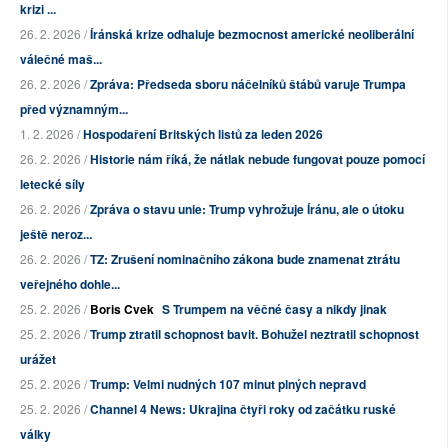
krizi ...
26. 2. 2026 /
Íránská krize odhaluje bezmocnost americké neoliberální
válečné maš...
26. 2. 2026 /
Zpráva: Předseda sboru náčelníků štábů varuje Trumpa
před významným...
1. 2. 2026 /
Hospodaření Britských listů za leden 2026
26. 2. 2026 /
Historie nám říká, že nátlak nebude fungovat pouze pomocí
letecké síly
26. 2. 2026 /
Zpráva o stavu unie: Trump vyhrožuje Íránu, ale o útoku
ještě neroz...
26. 2. 2026 /
TZ: Zrušení nominačního zákona bude znamenat ztrátu
veřejného dohle...
25. 2. 2026 /
Boris Cvek
S Trumpem na věčné časy a nikdy jinak
25. 2. 2026 /
Trump ztratil schopnost bavit. Bohužel neztratil schopnost
urážet
25. 2. 2026 /
Trump: Velmi nudných 107 minut plných nepravd
25. 2. 2026 /
Channel 4 News: Ukrajina čtyři roky od začátku ruské
války