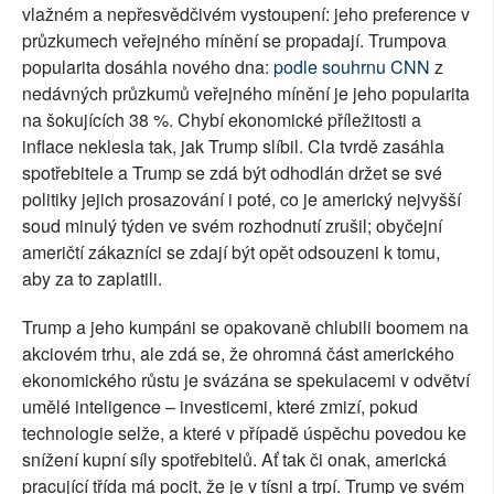
vlažném a nepřesvědčivém vystoupení: jeho preference v
průzkumech veřejného mínění se propadají. Trumpova
popularita dosáhla nového dna:
podle souhrnu CNN
z
nedávných průzkumů veřejného mínění je jeho popularita
na šokujících 38 %. Chybí ekonomické příležitosti a
inflace neklesla tak, jak Trump slíbil. Cla tvrdě zasáhla
spotřebitele a Trump se zdá být odhodlán držet se své
politiky jejich prosazování i poté, co je americký nejvyšší
soud minulý týden ve svém rozhodnutí zrušil; obyčejní
američtí zákazníci se zdají být opět odsouzeni k tomu,
aby za to zaplatili.
Trump a jeho kumpáni se opakovaně chlubili boomem na
akciovém trhu, ale zdá se, že ohromná část amerického
ekonomického růstu je svázána se spekulacemi v odvětví
umělé inteligence – investicemi, které zmizí, pokud
technologie selže, a které v případě úspěchu povedou ke
snížení kupní síly spotřebitelů. Ať tak či onak, americká
pracující třída má pocit, že je v tísni a trpí. Trump ve svém