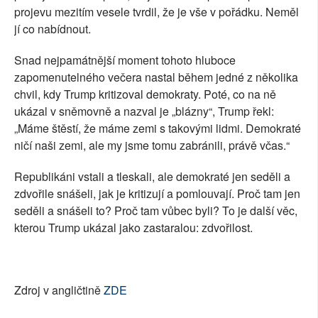
projevu mezitím vesele tvrdil, že je vše v pořádku. Neměl
jí co nabídnout.
Snad nejpamátnější moment tohoto hluboce
zapomenutelného večera nastal během jedné z několika
chvil, kdy Trump kritizoval demokraty. Poté, co na ně
ukázal v sněmovně a nazval je „blázny“, Trump řekl:
„Máme štěstí, že máme zemi s takovými lidmi. Demokraté
ničí naši zemi, ale my jsme tomu zabránili, právě včas.“
Republikáni vstali a tleskali, ale demokraté jen seděli a
zdvořile snášeli, jak je kritizují a pomlouvají. Proč tam jen
seděli a snášeli to? Proč tam vůbec byli? To je další věc,
kterou Trump ukázal jako zastaralou: zdvořilost.
Zdroj v angličtině
ZDE