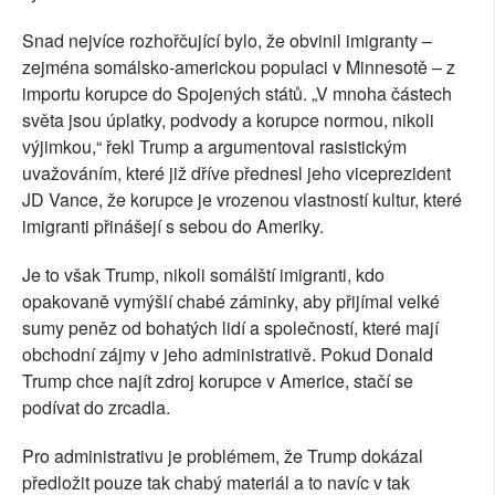
Snad nejvíce rozhořčující bylo, že obvinil imigranty –
zejména somálsko-americkou populaci v Minnesotě – z
importu korupce do Spojených států. „V mnoha částech
světa jsou úplatky, podvody a korupce normou, nikoli
výjimkou,“ řekl Trump a argumentoval rasistickým
uvažováním, které již dříve přednesl jeho viceprezident
JD Vance, že korupce je vrozenou vlastností kultur, které
imigranti přinášejí s sebou do Ameriky.
Je to však Trump, nikoli somálští imigranti, kdo
opakovaně vymýšlí chabé záminky, aby přijímal velké
sumy peněz od bohatých lidí a společností, které mají
obchodní zájmy v jeho administrativě. Pokud Donald
Trump chce najít zdroj korupce v Americe, stačí se
podívat do zrcadla.
Pro administrativu je problémem, že Trump dokázal
předložit pouze tak chabý materiál a to navíc v tak