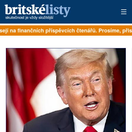
ejí na finančních příspěvcích čtenářů. Prosíme, přisp
PŘIHLÁSIT
AKTUÁLNÍ VYDÁNÍ
ARCHIV
ROZHOVORY
TÉMATA
NEJČTENĚJŠÍ ZA 7 DNÍ
AUTOŘI
PŘÍSPĚVKY NA PROVOZ