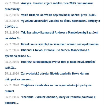
25. 2. 2026 /
Anaýza: Izraelští vojáci zabili v roce 2025 humanitární
pracovníky...
25. 2. 2026 /
Velká Británie schválila největší balík sankcí proti Rusku
25. 2. 2026 /
Vyvinuta univerzální vakcína na léčbu nachlazení, chřipky a
COVIDu ...
25. 2. 2026 /
Tak Epsteinovi kamarádi Andrew a Mandelson byli zatčeni
ve Velké Br...
25. 2. 2026 /
Mozek se učí rychleji ze vzácných odměn než opakováním
25. 2. 2026 /
Channel 4 News: Británie: Po zatčení Mandelsona a
bývalého prince A...
25. 2. 2026 /
Haaretz: Izrael sděluje světu: Toto je naše nová, brutální
tvář. Zv...
25. 2. 2026 /
Zpravodajské zdroje: Nigérie zaplatila Boko Haram
výkupné za unesen...
25. 2. 2026 /
Thajsko a Kambodža se navzájem obviňují z palby na
hranici
25. 2. 2026 /
'Theriané' - virální fenomén, který extremisté používají k
podpoře ...