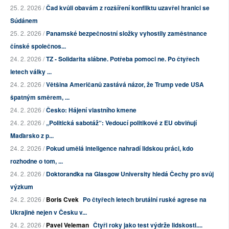
25. 2. 2026 /
Čad kvůli obavám z rozšíření konfliktu uzavřel hranici se
Súdánem
25. 2. 2026 /
Panamské bezpečnostní složky vyhostily zaměstnance
čínské společnos...
24. 2. 2026 /
TZ - Solidarita slábne. Potřeba pomoci ne. Po čtyřech
letech války ...
24. 2. 2026 /
Většina Američanů zastává názor, že Trump vede USA
špatným směrem, ...
24. 2. 2026 /
Česko: Hájení vlastního kmene
24. 2. 2026 /
„Politická sabotáž“: Vedoucí politikové z EU obviňují
Maďarsko z p...
24. 2. 2026 /
Pokud umělá inteligence nahradí lidskou práci, kdo
rozhodne o tom, ...
24. 2. 2026 /
Doktorandka na Glasgow University hledá Čechy pro svůj
výzkum
24. 2. 2026 /
Boris Cvek
Po čtyřech letech brutální ruské agrese na
Ukrajině nejen v Česku v...
24. 2. 2026 /
Pavel Veleman
Čtyři roky jako test výdrže lidskosti....