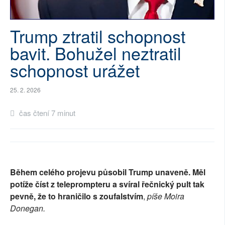
SOCIÁLNÍ SÍTĚ
Trump ztratil schopnost
RUBRIKY
bavit. Bohužel neztratil
PLNÁ VERZE STRÁNEK
schopnost urážet
25. 2. 2026
čas čtení 7 minut
Během celého projevu působil Trump unaveně. Měl
potíže číst z teleprompteru a svíral řečnický pult tak
pevně, že to hraničilo s zoufalstvím
,
píše Moira
Donegan.