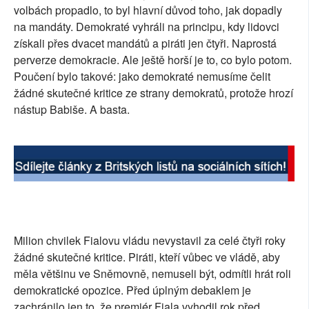
volbách propadlo, to byl hlavní důvod toho, jak dopadly
SOCIÁLNÍ SÍTĚ
na mandáty. Demokraté vyhráli na principu, kdy lidovci
získali přes dvacet mandátů a piráti jen čtyři. Naprostá
RUBRIKY
perverze demokracie. Ale ještě horší je to, co bylo potom.
Poučení bylo takové: jako demokraté nemusíme čelit
PLNÁ VERZE STRÁNEK
žádné skutečné kritice ze strany demokratů, protože hrozí
nástup Babiše. A basta.
Milion chvilek Fialovu vládu nevystavil za celé čtyři roky
žádné skutečné kritice. Piráti, kteří vůbec ve vládě, aby
měla většinu ve Sněmovně, nemuseli být, odmítli hrát roli
demokratické opozice. Před úplným debaklem je
zachránilo jen to, že premiér Fiala vyhodil rok před