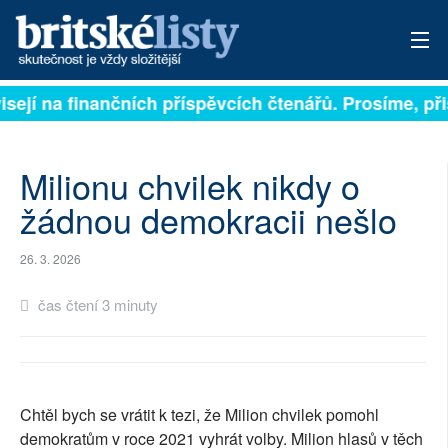
isejí na finančních příspěvcích čtenářů. Prosíme, přis
PŘIHLÁSIT
AKTUÁLNÍ VYDÁNÍ
Milionu chvilek nikdy o
ARCHIV
žádnou demokracii nešlo
ROZHOVORY
26. 3. 2026
TÉMATA
čas čtení 3 minuty
NEJČTENĚJŠÍ ZA 7 DNÍ
AUTOŘI
Chtěl bych se vrátit k tezi, že Milion chvilek pomohl
PŘÍSPĚVKY NA PROVOZ
demokratům v roce 2021 vyhrát volby. Milion hlasů v těch