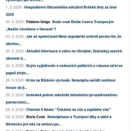
1. 3. 2026 /
Hospodaření Občanského sdružení Britské listy za únor
2026
30. 3. 2026 /
Fabiano Golgo
Bude vnuk Raúla Castra Trumpovým
„Naším člověkem v Havaně“?
30. 3. 2026 /
Jak se společnosti Meta nepodařilo ovlivnit porotu tím, že
obviňov...
30. 3. 2026 /
Aktuální informace o válce na Ukrajině: Zelenskyj uzavírá
obranné d...
30. 3. 2026 /
Svým vyjádřením o vedoucích politicích s rukama od krve
papež zřejm...
29. 3. 2026 /
Krize na Blízkém východě: Netanjahu nařídil rozšíření
invaze do ji...
29. 3. 2026 /
Izraelská policie zabránila latinskému jeruzalémskému
patriarchovi,...
29. 3. 2026 /
Channel 4 News: "Čekáme na vás a zapálíme vás"
29. 3. 2026 /
Boris Cvek
Netanjahuovi a Trumpovi díky a oběti a
Německo pro nás na omluvu po...