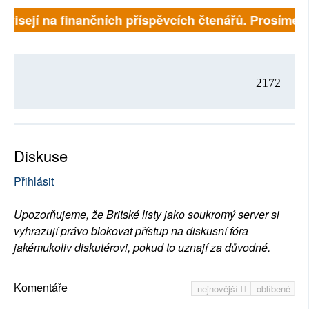
ávisejí na finančních příspěvcích čtenářů. Prosíme, p
2172
Diskuse
Přihlásit
Upozorňujeme, že Britské listy jako soukromý server si
vyhrazují právo blokovat přístup na diskusní fóra
jakémukoliv diskutérovi, pokud to uznají za důvodné.
Komentáře
nejnovější
oblíbené