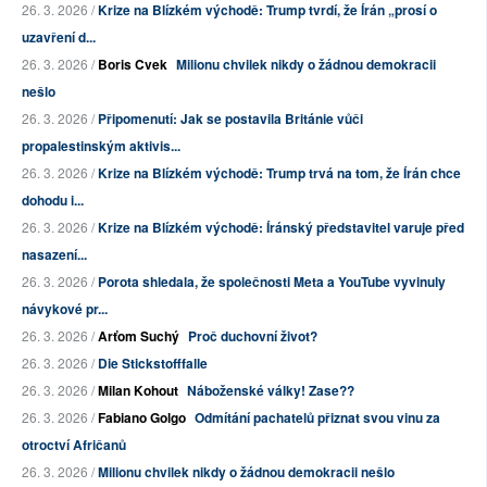
26. 3. 2026 /
Krize na Blízkém východě: Trump tvrdí, že Írán „prosí o
uzavření d...
26. 3. 2026 /
Boris Cvek
Milionu chvilek nikdy o žádnou demokracii
nešlo
26. 3. 2026 /
Připomenutí: Jak se postavila Británie vůči
propalestinským aktivis...
26. 3. 2026 /
Krize na Blízkém východě: Trump trvá na tom, že Írán chce
dohodu i...
26. 3. 2026 /
Krize na Blízkém východě: Íránský představitel varuje před
nasazení...
26. 3. 2026 /
Porota shledala, že společnosti Meta a YouTube vyvinuly
návykové pr...
26. 3. 2026 /
Arťom Suchý
Proč duchovní život?
26. 3. 2026 /
Die Stickstofffalle
26. 3. 2026 /
Milan Kohout
Náboženské války! Zase??
26. 3. 2026 /
Fabiano Golgo
Odmítání pachatelů přiznat svou vinu za
otroctví Afričanů
26. 3. 2026 /
Milionu chvilek nikdy o žádnou demokracii nešlo