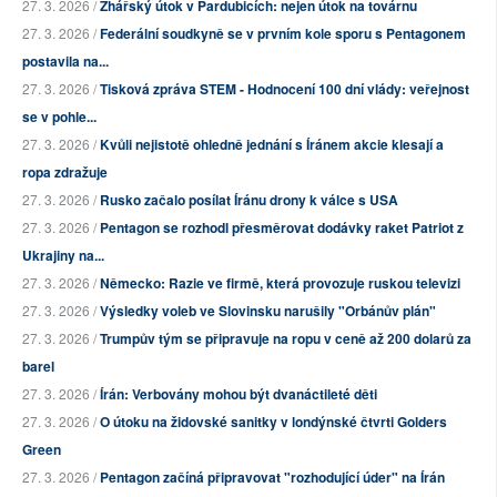
27. 3. 2026 /
Žhářský útok v Pardubicích: nejen útok na továrnu
27. 3. 2026 /
Federální soudkyně se v prvním kole sporu s Pentagonem
postavila na...
27. 3. 2026 /
Tisková zpráva STEM - Hodnocení 100 dní vlády: veřejnost
se v pohle...
27. 3. 2026 /
Kvůli nejistotě ohledně jednání s Íránem akcie klesají a
ropa zdražuje
27. 3. 2026 /
Rusko začalo posílat Íránu drony k válce s USA
27. 3. 2026 /
Pentagon se rozhodl přesměrovat dodávky raket Patriot z
Ukrajiny na...
27. 3. 2026 /
Německo: Razie ve firmě, která provozuje ruskou televizi
27. 3. 2026 /
Výsledky voleb ve Slovinsku narušily "Orbánův plán"
27. 3. 2026 /
Trumpův tým se připravuje na ropu v ceně až 200 dolarů za
barel
27. 3. 2026 /
Írán: Verbovány mohou být dvanáctileté děti
27. 3. 2026 /
O útoku na židovské sanitky v londýnské čtvrti Golders
Green
27. 3. 2026 /
Pentagon začíná připravovat "rozhodující úder" na Írán