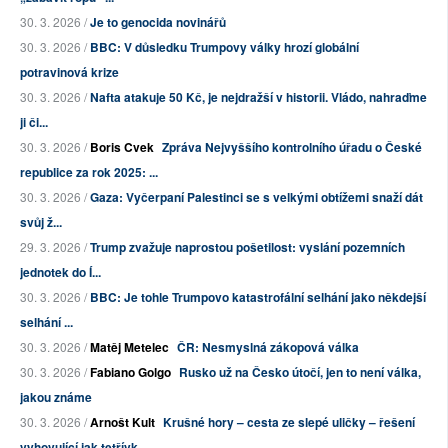
30. 3. 2026 /
Je to genocida novinářů
30. 3. 2026 /
BBC: V důsledku Trumpovy války hrozí globální
potravinová krize
30. 3. 2026 /
Nafta atakuje 50 Kč, je nejdražší v historii. Vládo, nahraďme
ji či...
30. 3. 2026 /
Boris Cvek
Zpráva Nejvyššího kontrolního úřadu o České
republice za rok 2025: ...
30. 3. 2026 /
Gaza: Vyčerpaní Palestinci se s velkými obtížemi snaží dát
svůj ž...
29. 3. 2026 /
Trump zvažuje naprostou pošetilost: vyslání pozemních
jednotek do Í...
30. 3. 2026 /
BBC: Je tohle Trumpovo katastrofální selhání jako někdejší
selhání ...
30. 3. 2026 /
Matěj Metelec
ČR: Nesmyslná zákopová válka
30. 3. 2026 /
Fabiano Golgo
Rusko už na Česko útočí, jen to není válka,
jakou známe
30. 3. 2026 /
Arnošt Kult
Krušné hory – cesta ze slepé uličky – řešení
vyhovující jak tetřívk...