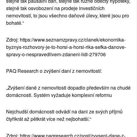
stejně tak paušální daň, stejně tak různé odečty hypotéky,
stejně tak osvobození na prodeje investičních
nemovitostí, to jsou všechno daňové úlevy, které jsou pro
bohaté.“
Zdroj:
https://www.seznamzpravy.cz/clanek/ekonomika-
byznys-rozhovory-je-to-horsi-a-horsi-rika-sefka-danove-
spravy-o-nespravedlivem-zdaneni-lidi-279706
PAQ Research o zvýšení daní z nemovitostí:
„Zvýšení daně z nemovitosti dopadlo především na chudé
domácnosti. Systém vyžaduje komplexní reformu
Nejchudší domácnosti odvádí na dani ze svých příjmů
čtyřikrát až pětkrát více než nejbohatší.“
Zdroj:
https://www.paqresearch.cz/post/zvyseni-dane-z-