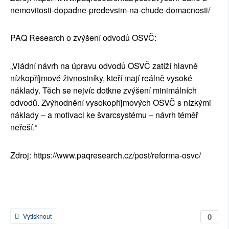
nemovitosti-dopadne-predevsim-na-chude-domacnosti/
PAQ Research o zvýšení odvodů OSVČ:
„Vládní návrh na úpravu odvodů OSVČ zatíží hlavně
nízkopříjmové živnostníky, kteří mají reálně vysoké
náklady. Těch se nejvíc dotkne zvýšení minimálních
odvodů. Zvýhodnění vysokopříjmových OSVČ s nízkými
náklady – a motivaci ke švarcsystému – návrh téměř
neřeší.“
Zdroj:
https://www.paqresearch.cz/post/reforma-osvc/
0
Vytisknout