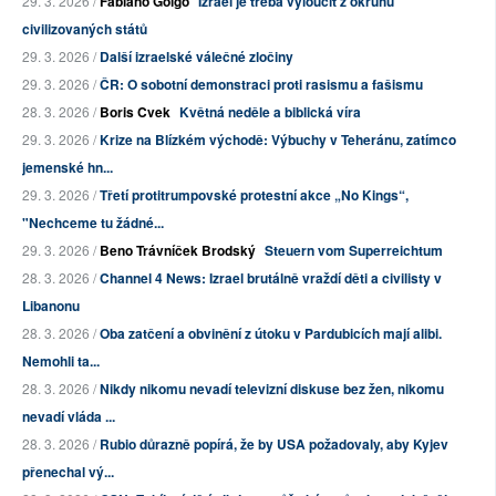
29. 3. 2026 /
Fabiano Golgo
Izrael je třeba vyloučit z okruhu
civilizovaných států
29. 3. 2026 /
Další izraelské válečné zločiny
29. 3. 2026 /
ČR: O sobotní demonstraci proti rasismu a fašismu
28. 3. 2026 /
Boris Cvek
Květná neděle a biblická víra
29. 3. 2026 /
Krize na Blízkém východě: Výbuchy v Teheránu, zatímco
jemenské hn...
29. 3. 2026 /
Třetí protitrumpovské protestní akce „No Kings“,
"Nechceme tu žádné...
29. 3. 2026 /
Beno Trávníček Brodský
Steuern vom Superreichtum
28. 3. 2026 /
Channel 4 News: Izrael brutálně vraždí děti a civilisty v
Libanonu
28. 3. 2026 /
Oba zatčení a obvinění z útoku v Pardubicích mají alibi.
Nemohli ta...
28. 3. 2026 /
Nikdy nikomu nevadí televizní diskuse bez žen, nikomu
nevadí vláda ...
28. 3. 2026 /
Rubio důrazně popírá, že by USA požadovaly, aby Kyjev
přenechal vý...