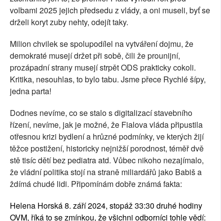
volbami 2025 jejich předsedu z vlády, a oni museli, byť se
drželi koryt zuby nehty, odejít taky.
Milion chvilek se spolupodílel na vytváření dojmu, že
demokraté musejí držet při sobě, čili že prounijní,
prozápadní strany musejí strpět ODS prakticky cokoli.
Kritika, nesouhlas, to bylo tabu. Jsme přece Rychlé šípy,
jedna parta!
Dodnes nevíme, co se stalo s digitalizací stavebního
řízení, nevíme, jak je možné, že Fialova vláda připustila
otřesnou krizi bydlení a hrůzné podmínky, ve kterých žijí
těžce postižení, historicky nejnižší porodnost, téměř dvě
stě tisíc dětí bez pediatra atd. Vůbec nikoho nezajímalo,
že vládní politika stojí na straně miliardářů jako Babiš a
ždímá chudé lidi. Připomínám dobře známá fakta:
Helena Horská 8. září 2024, stopáž 33:30 druhé hodiny
OVM, říká to se zmínkou, že všichni odborníci tohle vědí: