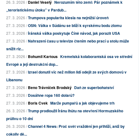
26. 3. 2026 /
Daniel Veselý
Nerozumím této zemi: Pár poznámek k
„teroristickému útoku” v Pardub...
27. 3. 2026 /
Trumpova popularita klesla na nejnižší úroveň
27. 3. 2026 /
OSN: Válka v Súdánu se blíží k syrskému bodu zlomu
27. 3. 2026 /
Íránská válka poskytuje Číně návod, jak porazit USA
27. 3. 2026 /
Nahrazení času u televize čtením nebo prací u stolu může
snížit riz...
27. 3. 2026 /
Bohumil Kartous
Kremelská kolaborantská osa ve střední
Evropě a její destrukční dop...
27. 3. 2026 /
Izrael donutil víc než milion lidí odejít ze svých domovů v
Libanonu
27. 3. 2026 /
Beno Trávníček Brodský
Daň ze superbohatství
27. 3. 2026 /
Dosáhne ropa 160 dolarů?
27. 3. 2026 /
Boris Cvek
Marže pumpařů a jak objevujeme trh
26. 3. 2026 /
Trump prodloužil Íránu lhůtu na otevření Hormuzského
průlivu o 10 dní
26. 3. 2026 /
Channel 4 News: Proč svět vraždění jen přihlíží, aniž by
cokoliv dě...