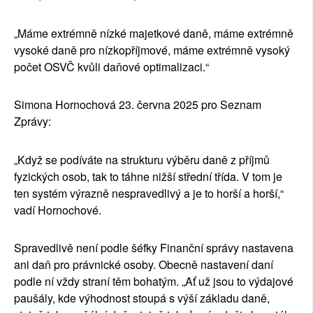
„Máme extrémně nízké majetkové daně, máme extrémně
vysoké daně pro nízkopříjmové, máme extrémně vysoký
počet OSVČ kvůli daňové optimalizaci.“
Simona Hornochová 23. června 2025 pro Seznam
Zprávy:
„Když se podíváte na strukturu výběru daně z příjmů
fyzických osob, tak to táhne nižší střední třída. V tom je
ten systém výrazně nespravedlivý a je to horší a horší,“
vadí Hornochové.
Spravedlivě není podle šéfky Finanční správy nastavena
ani daň pro právnické osoby. Obecně nastavení daní
podle ní vždy straní těm bohatým. „Ať už jsou to výdajové
paušály, kde výhodnost stoupá s výší základu daně,