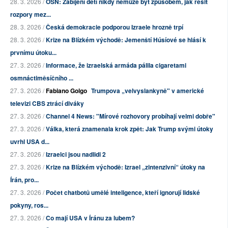
28. 3. 2026 /
OSN: Zabíjení dětí nikdy nemůže být způsobem, jak řešit
rozpory mez...
28. 3. 2026 /
Česká demokracie podporou Izraele hrozně trpí
28. 3. 2026 /
Krize na Blízkém východě: Jemenští Húsíové se hlásí k
prvnímu útoku...
27. 3. 2026 /
Informace, že izraelská armáda pálila cigaretami
osmnáctiměsíčního ...
27. 3. 2026 /
Fabiano Golgo
Trumpova „velvyslankyně" v americké
televizi CBS ztrácí diváky
27. 3. 2026 /
Channel 4 News: "Mírové rozhovory probíhají velmi dobře"
27. 3. 2026 /
Válka, která znamenala krok zpět: Jak Trump svými útoky
uvrhl USA d...
27. 3. 2026 /
Izraelci jsou nadlidi 2
27. 3. 2026 /
Krize na Blízkém východě: Izrael „zintenzivní“ útoky na
Írán, pro...
27. 3. 2026 /
Počet chatbotů umělé inteligence, kteří ignorují lidské
pokyny, ros...
27. 3. 2026 /
Co mají USA v Íránu za lubem?