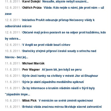
11. 6. 2011 /
Karel Dolejší
Nesuďte, abyste nebyli souzeni...
12. 6. 2011 /
Oldřich Průša
Vláda: Kdo nejde s námi, jde proti nám -- už
zase
12. 6. 2011 /
Iniciativa ProAlt odsuzuje přístup Nečasovy vlády k
odborářské stávce
12. 6. 2011 /
Občané mají právo postavit se na odpor proti každému, kdo
by odstra...
12. 6. 2011 /
V Anglii se proti vládě bouří církev
10. 6. 2011 /
Stařečky zřejmě připraví české soudy o střechu nad
hlavou - bez jej...
11. 6. 2011 /
Michael Marčák
11. 6. 2011 /
Petr Wagner
Ať jsem bit, jen když se peru
10. 6. 2011 /
Sýrie útočí tanky na civilisty v městě Jisr al-Shughour
11. 6. 2011 /
Sýrie je obětí západního mediálního spiknutí
11. 6. 2011 /
Že by informace o krutém vládním násilí v Sýrii byly
"západním impe...
10. 6. 2011 /
Miloš Pick
V měnícím se světě změnit společnost
11. 6. 2011 /
Britská vláda značnou měrou likviduje slavné zahraniční