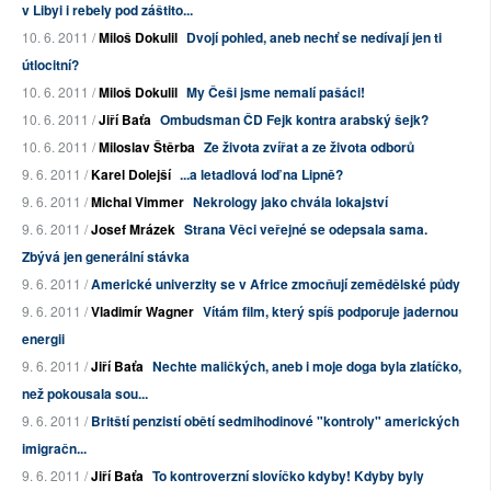
v Libyi i rebely pod záštito...
10. 6. 2011 /
Miloš Dokulil
Dvojí pohled, aneb nechť se nedívají jen ti
útlocitní?
10. 6. 2011 /
Miloš Dokulil
My Češi jsme nemalí pašáci!
10. 6. 2011 /
Jiří Baťa
Ombudsman ČD Fejk kontra arabský šejk?
10. 6. 2011 /
Miloslav Štěrba
Ze života zvířat a ze života odborů
9. 6. 2011 /
Karel Dolejší
...a letadlová loď na Lipně?
9. 6. 2011 /
Michal Vimmer
Nekrology jako chvála lokajství
9. 6. 2011 /
Josef Mrázek
Strana Věci veřejné se odepsala sama.
Zbývá jen generální stávka
9. 6. 2011 /
Americké univerzity se v Africe zmocňují zemědělské půdy
9. 6. 2011 /
Vladimír Wagner
Vítám film, který spíš podporuje jadernou
energii
9. 6. 2011 /
Jiří Baťa
Nechte maličkých, aneb i moje doga byla zlatíčko,
než pokousala sou...
9. 6. 2011 /
Britští penzistí obětí sedmihodinové "kontroly" amerických
imigračn...
9. 6. 2011 /
Jiří Baťa
To kontroverzní slovíčko kdyby! Kdyby byly