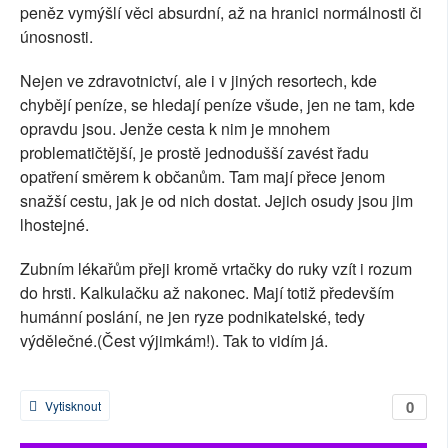
peněz vymýšlí věci absurdní, až na hranici normálnosti či
únosnosti.
Nejen ve zdravotnictví, ale i v jiných resortech, kde
chybějí peníze, se hledají peníze všude, jen ne tam, kde
opravdu jsou. Jenže cesta k nim je mnohem
problematičtější, je prostě jednodušší zavést řadu
opatření směrem k občanům. Tam mají přece jenom
snažší cestu, jak je od nich dostat. Jejich osudy jsou jim
lhostejné.
Zubním lékařům přeji kromě vrtačky do ruky vzít i rozum
do hrsti. Kalkulačku až nakonec. Mají totiž především
humánní poslání, ne jen ryze podnikatelské, tedy
výdělečné.(Čest výjimkám!). Tak to vidím já.
0
Vytisknout