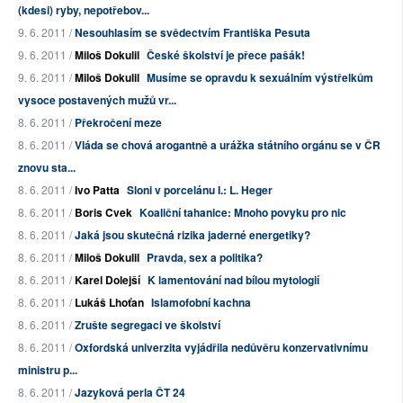
(kdesi) ryby, nepotřebov...
9. 6. 2011 /
Nesouhlasím se svědectvím Františka Pesuta
9. 6. 2011 /
Miloš Dokulil
České školství je přece pašák!
9. 6. 2011 /
Miloš Dokulil
Musíme se opravdu k sexuálním výstřelkům
vysoce postavených mužů vr...
8. 6. 2011 /
Překročení meze
8. 6. 2011 /
Vláda se chová arogantně a urážka státního orgánu se v ČR
znovu sta...
8. 6. 2011 /
Ivo Patta
Sloni v porcelánu I.: L. Heger
8. 6. 2011 /
Boris Cvek
Koaliční tahanice: Mnoho povyku pro nic
8. 6. 2011 /
Jaká jsou skutečná rizika jaderné energetiky?
8. 6. 2011 /
Miloš Dokulil
Pravda, sex a politika?
8. 6. 2011 /
Karel Dolejší
K lamentování nad bílou mytologií
8. 6. 2011 /
Lukáš Lhoťan
Islamofobní kachna
8. 6. 2011 /
Zrušte segregaci ve školství
8. 6. 2011 /
Oxfordská univerzita vyjádřila nedůvěru konzervativnímu
ministru p...
8. 6. 2011 /
Jazyková perla ČT 24