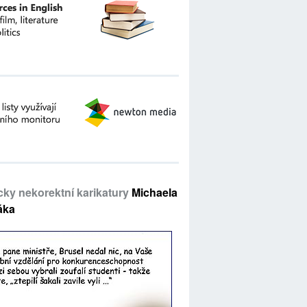
icky nekorektní karikatury
Michaela
áka