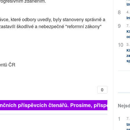
progresivním zdaněním.
i
4.
In
ávce, které odbory uvedly, byly stanoveny správně a
zastavili škodlivé a nebezpečné "reformní zákony"
7.
Kl
od
3.
Kl
za
s
ientů ČR
0
čních příspěvcích čtenářů. Prosíme, přispějte. ➥
Nejsd
7.
Iz
na