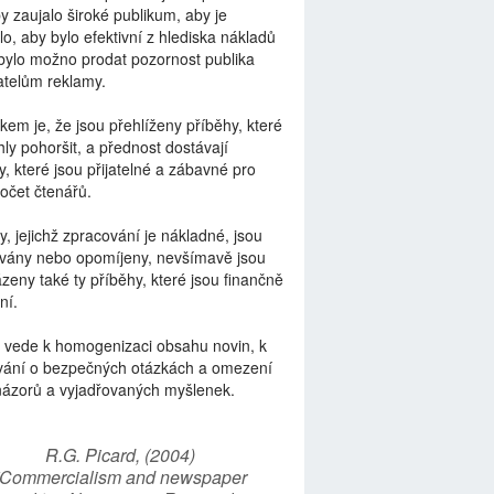
by zaujalo široké publikum, aby je
lo, aby bylo efektivní z hlediska nákladů
bylo možno prodat pozornost publika
telům reklamy.
kem je, že jsou přehlíženy příběhy, které
ly pohoršit, a přednost dostávají
y, které jsou přijatelné a zábavné pro
počet čtenářů.
y, jejichž zpracování je nákladné, jsou
vány nebo opomíjeny, nevšímavě jsou
zeny také ty příběhy, které jsou finančně
ní.
 vede k homogenizaci obsahu novin, k
vání o bezpečných otázkách a omezení
názorů a vyjadřovaných myšlenek.
R.G. Picard, (2004)
“Commercialism and newspaper