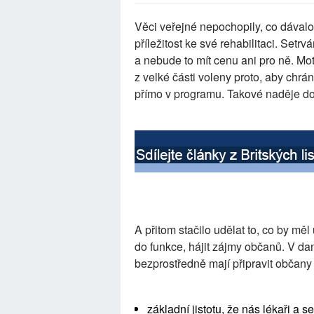
Věci veřejné nepochopily, co dávalo
příležitost ke své rehabilitaci. Set
a nebude to mít cenu ani pro ně. Moti
z velké části voleny proto, aby chrá
přímo v programu. Takové naděje do
A přitom stačilo udělat to, co by měl
do funkce, hájit zájmy občanů. V da
bezprostředně mají připravit občany
základní jistotu, že nás lékaři a 