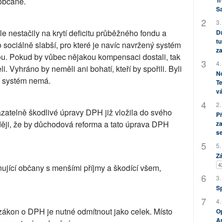
 občané.
Tr
S
3.
le nestačily na krytí deficitu průběžného fondu a
Dů
tu
 sociálně slabší, pro které je navíc navržený systém
za
u. Pokud by vůbec nějakou kompensaci dostali, tak
4.
pěli. Vyhráno by neměli ani bohatí, kteří by spořili. Byli
No
ý systém nemá.
Te
vá
2.
azatelně škodlivé úpravy DPH již vložila do svého
P
ději, že by důchodová reforma a tato úprava DPH
za
s
5.
Zá
4
ující občany s menšími příjmy a škodící všem,
3.
S
4.
ákon o DPH je nutné odmítnout jako celek. Místo
Op
Am