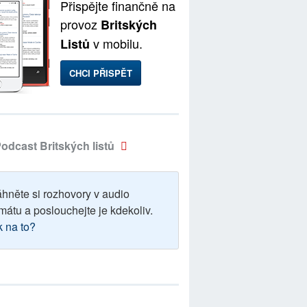
Přispějte finančně na
provoz
Britských
v mobilu.
Listů
CHCI PŘISPĚT
odcast Britských listů
áhněte si rozhovory v audio
mátu a poslouchejte je kdekoliv.
k na to?