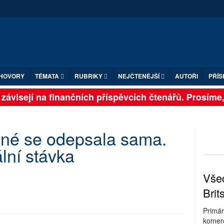
HOVORY
TÉMATA
RUBRIKY
NEJČTENĚJŠÍ
AUTOŘI
PŘÍS
ávisejí na finančních příspěvcích čtenářů. Prosíme, př
jné se odepsala sama.
lní stávka
Všec
Brit
Primár
komerc