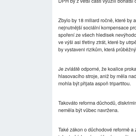
DPH by z větší části využili bohatší
Zbylo by 18 miliard ročně, které by a
nejnutnější sociální kompensace pro
spoření ze všech hledisek nevýhodo
ve výši asi třetiny ztrát, které by utr
by vystaveni rizikům, která průběžn
Je zvláště odporné, že koalice prok
hlasovacího stroje, aniž by měla na
mohla být přijata aspoň tripartitou.
Takováto reforma důchodů, diskrimin
neměla být vůbec navržena.
Také zákon o důchodové reformě a z