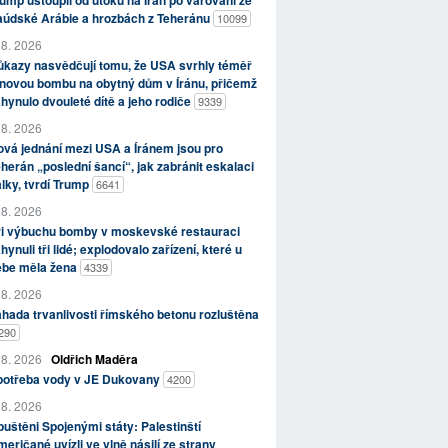
ump ustoupil od útoků na Írán po varování ze
aúdské Arábie a hrozbách z Teheránu
10099
 8. 2026
kazy nasvědčují tomu, že USA svrhly téměř
novou bombu na obytný dům v Íránu, přičemž
hynulo dvouleté dítě a jeho rodiče
9339
 8. 2026
vá jednání mezi USA a Íránem jsou pro
herán „poslední šancí“, jak zabránit eskalaci
lky, tvrdí Trump
6641
 8. 2026
ři výbuchu bomby v moskevské restauraci
hynuli tři lidé; explodovalo zařízení, které u
ebe měla žena
4339
 8. 2026
hada trvanlivosti římského betonu rozluštěna
290
 8. 2026
Oldřich Maděra
potřeba vody v JE Dukovany
4200
 8. 2026
uštěni Spojenými státy: Palestinští
eričané uvízli ve vlně násilí ze strany