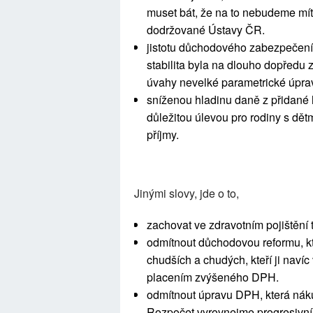
muset bát, že na to nebudeme mít
dodržované Ústavy ČR.
jistotu důchodového zabezpečen
stabilita byla na dlouho dopředu 
úvahy nevelké parametrické úpra
sníženou hladinu daně z přidané h
důležitou úlevou pro rodiny s dě
příjmy.
Jinými slovy, jde o to,
zachovat ve zdravotním pojištění
odmítnout důchodovou reformu, kt
chudších a chudých, kteří ji navíc
placením zvýšeného DPH.
odmítnout úpravu DPH, která nák
Rozpočet vyrovnejme progresivn