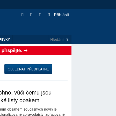
Přihlásit
PĚVKY
ispějte. ➥
OBJEDNAT PŘEDPLATNÉ
hno, vůči čemu jsou
ské listy opakem
ním obsahem současných novin je
ionalizované zpravodajství zpracované