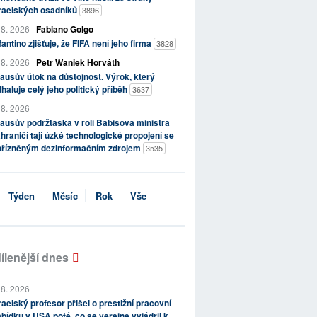
zraelských osadníků
3896
 8. 2026
Fabiano Golgo
fantino zjišťuje, že FIFA není jeho firma
3828
 8. 2026
Petr Waniek Horváth
ausův útok na důstojnost. Výrok, který
haluje celý jeho politický příběh
3637
 8. 2026
ausův podržtaška v roli Babišova ministra
hraničí tají úzké technologické propojení se
přízněným dezinformačním zdrojem
3535
Týden
Měsíc
Rok
Vše
ílenější dnes
 8. 2026
raelský profesor přišel o prestižní pracovní
bídku v USA poté, co se veřejně vyjádřil k