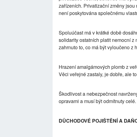
zařízeních. Privatizační změny jsou
není poskytována společnému vlastni
Spoluúčast má v krátké době dosáhno
solidarity ostatních platit nemocní
zahrnuto to, co má být vyloučeno z h
Hrazení amalgámových plomb z veřej
Věci veřejné zastaly, je dobře, ale to
Škodlivost a nebezpečnost navržený
opravami a musí být odmítnuty celé.
DŮCHODOVÉ POJIŠTĚNÍ A DAŇ