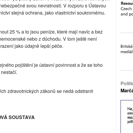
 nebezpečné svou nevratností. V rozporu s Ústavou
ctví stejná ochrana, jako vlastnictví soukromému.
ut 25 % a to jsou peníze, které mají navíc a bez
 z nemocenské nebo z důchodu. V tom ještě není
razení jako údajně lepší péče.
ného pojištění je ústavní povinnost a že se toho
 nestačí.
Polit
Marč
ch zdravotnických zákonů se nedá odstranit
OVÁ SOUSTAVA