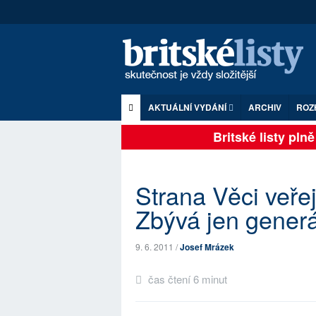
AKTUÁLNÍ VYDÁNÍ
ARCHIV
ROZ
Britské listy plně z
Strana Věci veře
Zbývá jen generá
9. 6. 2011 /
Josef Mrázek
čas čtení 6 minut