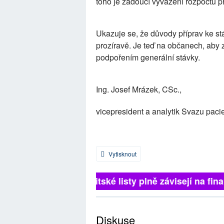
toho je žádoucí vyvážení rozpočtu 
Ukazuje se, že důvody příprav ke st
prozíravě. Je teď na občanech, aby 
podpořením generální stávky.
Ing. Josef Mrázek, CSc.,
vicepresident a analytik Svazu pac
Vytisknout
Britské listy plně závisejí na finan
Diskuse