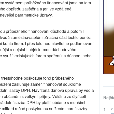
ném systémem průběžného financování jsme na tom
louho dopředu zajištěna a jen ve vzdálené
 nevelké parametrické úpravy.
ondu průběžného financování důchodů a potom i
odvodů zaměstnavatelům. Značná část těchto peněz
í konta firem. I přes toto neomluvitelné podlamování
ější a nejstabilnější formou důchodového
 využít existujících forem spoření na důchod, nebo
 trestuhodně poškozuje fond průběžného
ouzení zasluhuje záměr, financovat soukromé
 dolní sazby DPH. Navržená daňová úprava by vedla
n občanům s velkými příjmy. Většinu ze čtyřiceti
Nejčt
ná dolní sazba DPH by platili občané s menšími
22 miliard ročně poskytnutou snížením horní sazby
2.