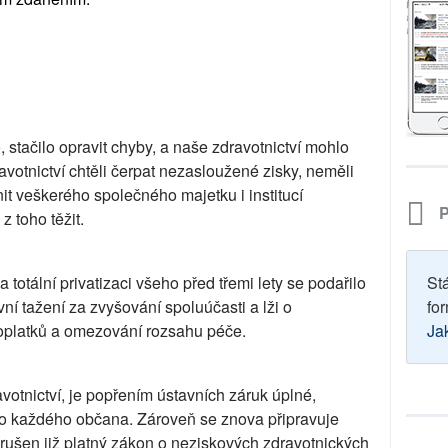
, stačilo opravit chyby, a naše zdravotnictví mohlo
dravotnictví chtěli čerpat nezasloužené zisky, neměli
it veškerého společného majetku i institucí
P
z toho těžit.
a totální privatizaci všeho před třemi lety se podařilo
St
vní tažení za zvyšování spoluúčasti a lži o
for
oplatků a omezování rozsahu péče.
Ja
votnictví, je popřením ústavních záruk úplné,
ro každého občana. Zároveň se znova připravuje
rušen již platný zákon o neziskových zdravotnických