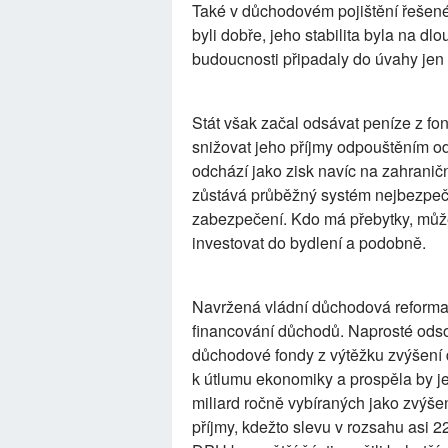
Také v důchodovém pojištění řeše
byli dobře, jeho stabilita byla na d
budoucnosti připadaly do úvahy jen
Stát však začal odsávat peníze z f
snižovat jeho příjmy odpouštěním 
odchází jako zisk navíc na zahraničn
zůstává průběžný systém nejbezpečn
zabezpečení. Kdo má přebytky, může
investovat do bydlení a podobně.
Navržená vládní důchodová reforma
financování důchodů. Naprosté ods
důchodové fondy z výtěžku zvýšení
k útlumu ekonomiky a prospěla by je
miliard ročně vybíraných jako zvýše
příjmy, kdežto slevu v rozsahu asi 