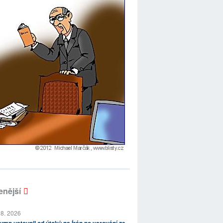
enější
 8. 2026