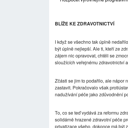
BLÍŽE KE ZDRAVOTNICTVÍ
I když se všechno tak úplně nedařilo
být úplně nejlepší. Ale ti, kteří ze z
zájem nic opravovat, chtěli se zmocn
sloužících veřejnému zdravotnictví a 
Zčásti se jim to podařilo, ale nápor n
zastavit. Pokračovalo však protiústa
nadužívání péče jako zdůvodnění p
To, co se teď vydává za reformu zdra
solidárně hrazené zdravotní péče p
privatizace všeho, dokonce má být z