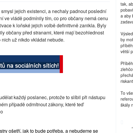
tak, a
pobavi
 smysl jejich existenci, a nechaly padnout poslední
a aby 
rvání ve vládě podmínily tím, co pro občany nemá cenu
zadava
vace k loňské jejich volbě definitivně zanikla. Byly
nily občany před stranami, které mají bezohlednost
Výsled
 nich už nikdo vkládat nebude.
by moh
příběh
větší 
Příběh
zlehčo
přechá
riskant
To vše
 udělat každý poslanec, protože to slíbil při nástupu
refero
ném případě odmítnout zákony, které teď
škály 
 o
sestry ošetří, jak to bude potřeba, a nebudeme se