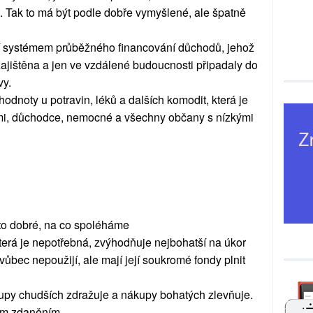
. Tak to má být podle dobře vymyšlené, ale špatně
í systémem průběžného financování důchodů, jehož
zajištěna a jen ve vzdálené budoucnosti připadaly do
vy.
odnoty u potravin, léků a dalších komodit, která je
tmi, důchodce, nemocné a všechny občany s nízkými
 to dobré, na co spoléháme
erá je nepotřebná, zvýhodňuje nejbohatší na úkor
 vůbec nepoužijí, ale mají její soukromé fondy plnit
upy chudších zdražuje a nákupy bohatých zlevňuje.
ím zdaněním.