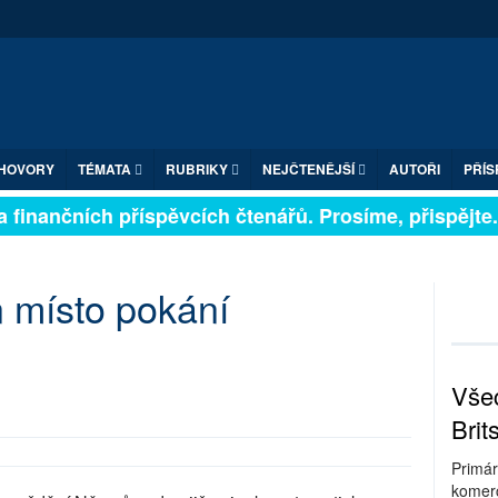
HOVORY
TÉMATA
RUBRIKY
NEJČTENĚJŠÍ
AUTOŘI
PŘÍS
 finančních příspěvcích čtenářů. Prosíme, přispějte. ➥
n místo pokání
Všec
Brit
Primár
komerc