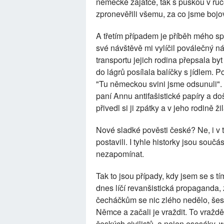
německé zajatce, tak s puškou v ruc
zpronevěřili všemu, za co jsme bojov
A třetím případem je příběh mého sp
své návštěvě mi vylíčil poválečný n
transportu jejich rodina přepsala b
do lágrů posílala balíčky s jídlem. P
"Tu německou svini jsme odsunuli".
paní Annu antifašistické papíry a do
přivedl si ji zpátky a v jeho rodině ži
Nové sladké pověsti české? Ne, i v té n
postavili. I tyhle historky jsou součá
nezapomínat.
Tak to jsou případy, kdy jsem se s tí
dnes líčí revanšistická propaganda, ž
čecháčkům se nic zlého nedělo, šest 
Němce a začali je vraždit. To vraž
českých civilistů, a nejen esesáky, 