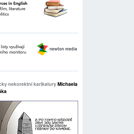
icky nekorektní karikatury
Michaela
áka