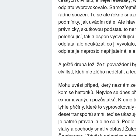
odplatu vyprovokovalo. Samozřejmě ž
řádně souzen. To se ale řekne snáze
podmínky, jak uvádím dále. Ale hlavn
právnicky, skutkovou podstatu to nem
polehčující, tak alespoň vysvětlující
odplata, ale neukázat, co ji vyvolalo,
odplata je naprosto nepřijatelná, ale 
A ještě druhá lež, že ti povraždění b
civilisti, kteří nic zlého nedělali, a 
Mohu uvést případ, který neznám ze
komise historiků. Nejvíce se dnes p
exhumovaných pozůstatků. Kromě to
tyhle příčiny, které to vyprovokoval
deset transportů smrti, teď se ukazu
je patrně pravda, ale ne celá. Podle
vlaky a pochody smrti v oblasti Žatec
Šamberger: "Závěr k polemice o čes