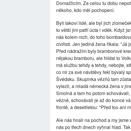
Domažlicím. Za celou tu dobu nepotře
někoho, kdo měl pochopení.
Byli takoví lidé, ale byl jich zlomeče
to větší jim patří úcta i vděk. Když j
nás kolem nich, do toho bombardová
civilisti. Jen jediná žena říkala: "J
Před nádražím byly bramborové krecht
nějakou bramboru, ale hlídal to Volk
má službu tehdy a tehdy, nebojte, stř
co mi za své návštěvy řekl bývalý s
Švédsku. Skupinka vězňů tam zůstal
vylezli, a mladá německá žena v ji
Smolná a tam ho potom schovávali, 
vězně, schovávali je až do konce v
frontě, a desetiletou: "Před tou ani 
Ale nás hnali na pochod a my jsme ute
nás po třech dnech vyhnal hlad. Tak 