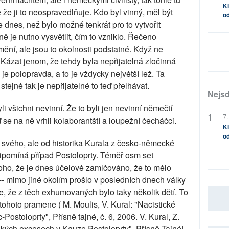
Kl
e ji to neospravedlňuje. Kdo byl vinný, měl být
od
 dnes, než bylo možné tenkrát pro to vytvořit
ě je nutno vysvětlit, čím to vzniklo. Řečeno
ění, ale jsou to okolnosti podstatné. Když ne
. Kázat jenom, že tehdy byla nepřijatelná zločinná
 je polopravda, a to je vždycky největší lež. Ta
stejně tak je nepřijatelné to teď přelhávat.
Nejsd
yli všichni nevinní. Že to byli jen nevinní němečtí
7.
teď se na ně vrhli kolaborantští a loupežní čecháčci.
Kl
od
 svého, ale od historika Kurala z česko-německé
řipomíná případ Postoloprty. Téměř osm set
ho, že je dnes účelově zamlčováno, že to mělo
y -- mimo jiné okolím prošlo v posledních dnech války
je, že z těch exhumovaných bylo taky několik dětí. To
 tohoto pramene ( M. Moulis, V. Kural: "Nacistické
-Postoloprty", Přísně tajné, č. 6, 2006. V. Kural, Z.
kých excesech v Kauze Postoloprty", Přísně Tajné!,