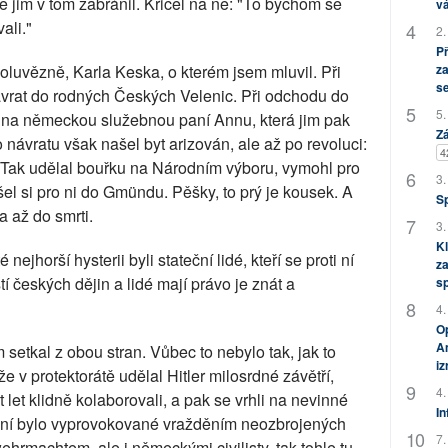
e jim v tom zabránil. Křičel na ně: "To bychom se
vá
ali."
2.
P
za
oluvězně, Karla Keska, o kterém jsem mluvil. Při
s
ávrat do rodných Českých Velenic. Při odchodu do
5.
yt na německou služebnou paní Annu, která jim pak
Zá
o návratu však našel byt arizován, ale až po revoluci:
4
 Tak udělal bouřku na Národním výboru, vymohl pro
3.
šel si pro ni do Gmündu. Pěšky, to prý je kousek. A
S
la až do smrti.
3.
Kl
ejhorší hysterii byli stateční lidé, kteří se proti ní
za
stí českých dějin a lidé mají právo je znát a
s
4.
Op
Am
m setkal z obou stran. Vůbec to nebylo tak, jak to
i
e v protektorátě udělal Hitler milosrdné závětří,
4.
let klidně kolaborovali, a pak se vrhli na nevinné
In
dění bylo vyprovokované vražděním neozbrojených
7.
wehrmachtem, ale i německými civilisty, tak tohle tu