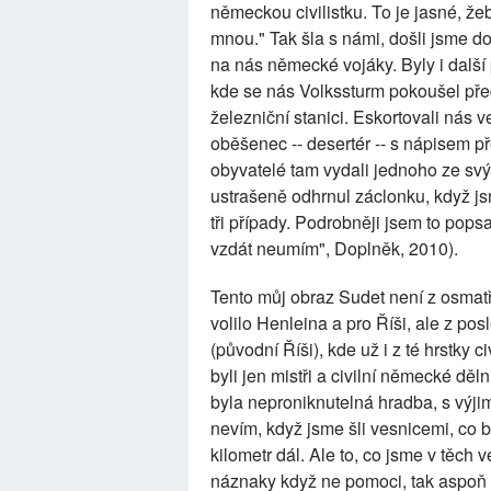
německou civilistku. To je jasné, ž
mnou." Tak šla s námi, došli jsme do
na nás německé vojáky. Byly i další
kde se nás Volkssturm pokoušel před
železniční stanici. Eskortovali nás
oběšenec -- desertér -- s nápisem př
obyvatelé tam vydali jednoho ze sv
ustrašeně odhrnul záclonku, když jsm
tři případy. Podrobněji jsem to pop
vzdát neumím", Doplněk, 2010).
Tento můj obraz Sudet není z osmat
volilo Henleina a pro Říši, ale z pos
(původní Říši), kde už i z té hrstky c
byli jen mistři a civilní německé děl
byla neproniknutelná hradba, s výji
nevím, když jsme šli vesnicemi, co
kilometr dál. Ale to, co jsme v těch v
náznaky když ne pomoci, tak aspoň 