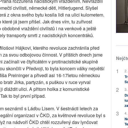
 Praha rozzuřená nacistickým vražděním. Nevraždili
mečtí civilisti, německé děti, Hitlerjugend. Slyšel
erá z okna svého bytu kosila lidi na ulici kulometem.
které já jsem přišel. Jak dnes vím, tu zuřivost
 obdobné vraždění civilistů i na venkově a ještě
ely transporty smrti z nacistických koncentráků.
ilošovi Hájkovi, kterého revoluce zachránila před
n za svou odbojovou činnost. V příštích dnech jsme
Nejčt
mi začínali ve čtyřicátém v protinacistické skupině
inou skončili v Předvoji, to byla koncem války největší
2.
 Míša Preininger a přivedl asi 16-17letou německou
Tr
 bratr Jirka, partyzán, s puškou v ruce vyrval
S
ji dláždit ulici. A přitom holka z komunistické
3.
Dů
Tak to byl první případ.
tu
za
ém seznámil s Láďou Lisem. V šestnácti letech za
4.
legální organizaci v ČKD, za květnové revoluce byl s
No
yž na nádvoří ČKD chtěl rozzuřený dav lynčovat
Te