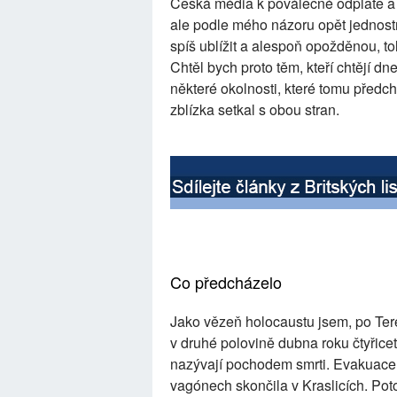
Česká média k poválečné odplatě a 
ale podle mého názoru opět jednos
spíš ublížit a alespoň opožděnou, to
Chtěl bych proto těm, kteří chtějí dn
některé okolnosti, které tomu předc
zblízka setkal s obou stran.
Co předcházelo
Jako vězeň holocaustu jsem, po Te
v druhé polovině dubna roku čtyřicet
nazývají pochodem smrti. Evakuace 
vagónech skončila v Kraslicích. Pot