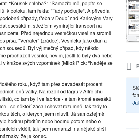
ebrat. "Kousek chleba?" "Samozřejmě, pojďte se
lů, k potoku, tam řekla: "Tady počkejte". A přivedla
 podobné případy, třeba v Doubí nad Karlovými Vary,
at esesákům, střežícím vymírající transport na
 vesnicemi. Před nejednou vesničkou visel na stromě
es prsa: "Verräter" (zrádce). Vesnička jako dlaň a
ých sousedů. Byl výjimečný případ, kdy někdo
e procházeli vesnicí, nevím, jestli to byly dva nebo
sal v knížce svých vzpomínek (Miloš Pick: "Naděje se
P
řicátého roku, když tam přes devadesát procent
St
ledních dnů války. Na rozdíl od lágru v Altreichu
for
ivilistů, co tam byli ve fabrice - a tam kromě esesáků
Ja
nice - se někteří začali chovat rozumně, tak tady to
mkou těch, o kterých jsem mluvil. Já samozřejmě
 bylo hodinu předtím nebo hodinu potom nebo o
esnicích viděli, tak jsem nenarazil na nějaké širší
náznaky, že je konec.