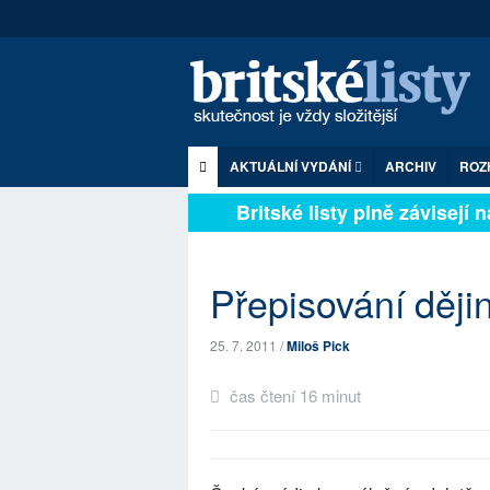
AKTUÁLNÍ VYDÁNÍ
ARCHIV
ROZ
Britské listy plně závisejí na
Přepisování ději
25. 7. 2011 /
Miloš Pick
čas čtení 16 minut