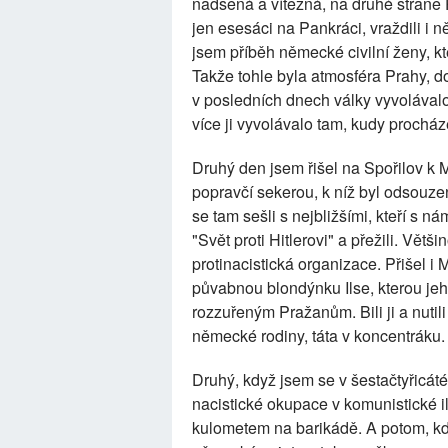
nadšená a vítězná, na druhé straně
jen esesáci na Pankráci, vraždili i ně
jsem příběh německé civilní ženy, kt
Takže tohle byla atmosféra Prahy, do 
v posledních dnech války vyvolávalo
více ji vyvolávalo tam, kudy procház
Druhý den jsem řišel na Spořilov k M
popravčí sekerou, k níž byl odsouze
se tam sešli s nejbližšími, kteří s ná
"Svět proti Hitlerovi" a přežili. Větš
protinacistická organizace. Přišel i
půvabnou blondýnku Ilse, kterou jeho
rozzuřeným Pražanům. Bili ji a nutili 
německé rodiny, táta v koncentráku. 
Druhý, když jsem se v šestačtyřicát
nacistické okupace v komunistické i
kulometem na barikádě. A potom, kd