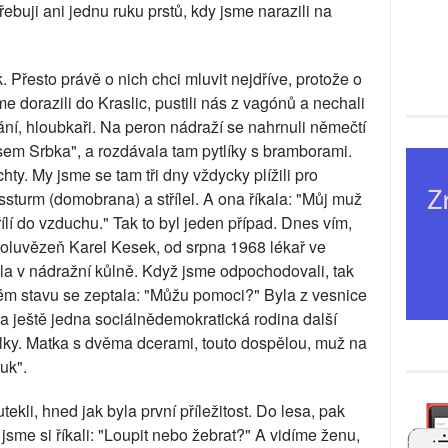
buji ani jednu ruku prstů, kdy jsme narazili na
k. Přesto právě o nich chci mluvit nejdříve, protože o
sme dorazili do Kraslic, pustili nás z vagónů a nechali
ní, hloubkaři. Na peron nádraží se nahrnuli němečtí
á jsem Srbka", a rozdávala tam pytlíky s bramborami.
y. My jsme se tam tři dny vždycky plížili pro
ssturm (domobrana) a střílel. A ona říkala: "Můj muž
ílí do vzduchu." Tak to byl jeden případ. Dnes vím,
poluvězeň Karel Kesek, od srpna 1968 lékař ve
a v nádražní kůlně. Když jsme odpochodovali, tak
ném stavu se zeptala: "Můžu pomoci?" Byla z vesnice
a ještě jedna sociálnědemokratická rodina další
álky. Matka s dvěma dcerami, touto dospělou, muž na
muk".
kli, hned jak byla první příležitost. Do lesa, pak
jsme si říkali: "Loupit nebo žebrat?" A vidíme ženu,