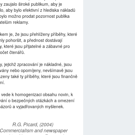
by zaujalo široké publikum, aby je
lo, aby bylo efektivní z hlediska nákladů
bylo možno prodat pozornost publika
telům reklamy.
kem je, že jsou přehlíženy příběhy, které
ly pohoršit, a přednost dostávají
y, které jsou přijatelné a zábavné pro
počet čtenářů.
y, jejichž zpracování je nákladné, jsou
vány nebo opomíjeny, nevšímavě jsou
zeny také ty příběhy, které jsou finančně
ní.
 vede k homogenizaci obsahu novin, k
vání o bezpečných otázkách a omezení
názorů a vyjadřovaných myšlenek.
R.G. Picard, (2004)
“Commercialism and newspaper