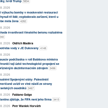
lky, tvrdí Trump
5834
 8. 2026
ři výbuchu bomby v moskevské restauraci
hynuli tři lidé; explodovalo zařízení, které u
ebe měla žena
4282
 8. 2026
hada trvanlivosti římského betonu rozluštěna
240
 8. 2026
Oldřich Maděra
potřeba vody v JE Dukovany
4148
 8. 2026
ausův podržtaška v roli Babišova ministra
hraničí tají úzké technologické propojení se
přízněným dezinformačním zdrojem
3496
 8. 2026
uštěni Spojenými státy: Palestinští
eričané uvízli ve vlně násilí ze strany
zraelských osadníků
3467
 8. 2026
Fabiano Golgo
fantino zjišťuje, že FIFA není jeho firma
3415
 8. 2026
Petr Waniek Horváth