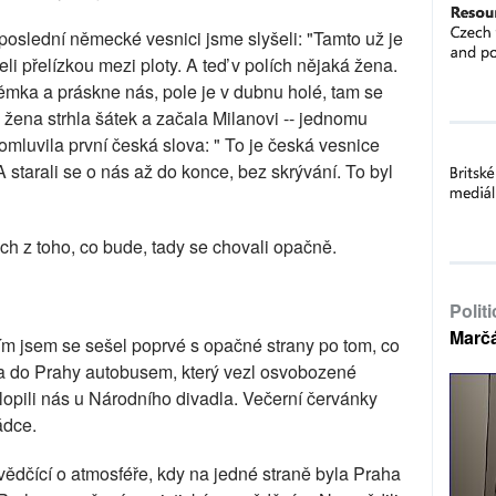
oslední německé vesnici jsme slyšeli: "Tamto už je
li přelízkou mezi ploty. A teď v polích nějaká žena.
e Němka a práskne nás, pole je v dubnu holé, tam se
 žena strhla šátek a začala Milanovi -- jednomu
omluvila první česká slova: " To je česká vesnice
A starali se o nás až do konce, bez skrývání. To byl
h z toho, co bude, tady se chovali opačně.
Polit
Marč
ím jsem se sešel poprvé s opačné strany po tom, co
ka do Prahy autobusem, který vezl osvobozené
opili nás u Národního divadla. Večerní červánky
ádce.
vědčící o atmosféře, kdy na jedné straně byla Praha