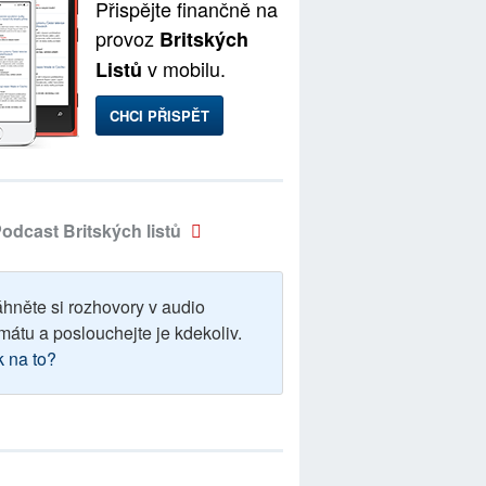
Přispějte finančně na
provoz
Britských
v mobilu.
Listů
CHCI PŘISPĚT
odcast Britských listů
áhněte si rozhovory v audio
mátu a poslouchejte je kdekoliv.
k na to?