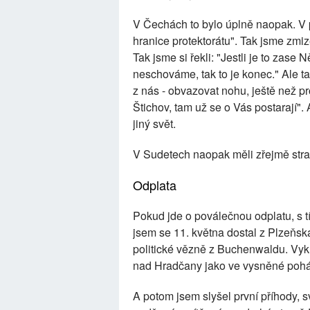
V Čechách to bylo úplně naopak. V p
hranice protektorátu". Tak jsme zmize
Tak jsme si řekli: "Jestli je to zas
neschováme, tak to je konec." Ale ta
z nás - obvazovat nohu, ještě než pr
Štichov, tam už se o Vás postarají". 
jiný svět.
V Sudetech naopak měli zřejmě strac
Odplata
Pokud jde o poválečnou odplatu, s t
jsem se 11. května dostal z Plzeňs
politické vězně z Buchenwaldu. Vykl
nad Hradčany jako ve vysněné poh
A potom jsem slyšel první příhody, s