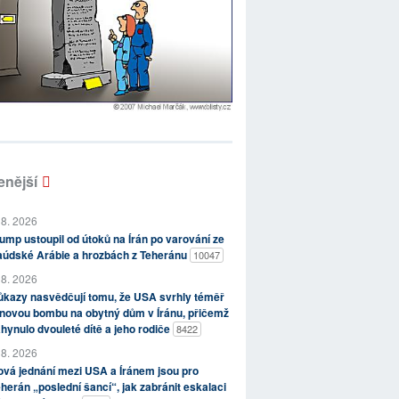
enější
 8. 2026
ump ustoupil od útoků na Írán po varování ze
aúdské Arábie a hrozbách z Teheránu
10047
 8. 2026
kazy nasvědčují tomu, že USA svrhly téměř
novou bombu na obytný dům v Íránu, přičemž
hynulo dvouleté dítě a jeho rodiče
8422
 8. 2026
vá jednání mezi USA a Íránem jsou pro
herán „poslední šancí“, jak zabránit eskalaci