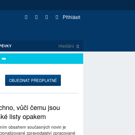
Přihlásit
PĚVKY
OBJEDNAT PŘEDPLATNÉ
hno, vůči čemu jsou
ské listy opakem
ním obsahem současných novin je
ionalizované zpravodajství zpracované