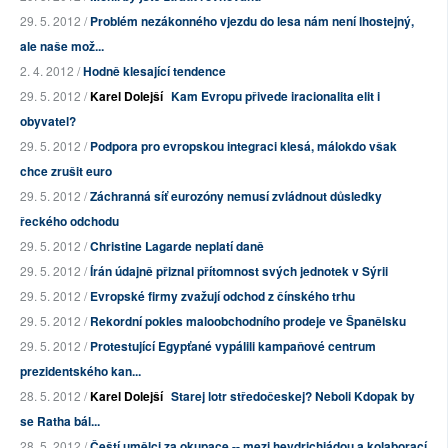
29. 5. 2012 /
Problém nezákonného vjezdu do lesa nám není lhostejný,
ale naše mož...
2. 4. 2012 /
Hodně klesající tendence
29. 5. 2012 /
Karel Dolejší
Kam Evropu přivede iracionalita elit i
obyvatel?
29. 5. 2012 /
Podpora pro evropskou integraci klesá, málokdo však
chce zrušit euro
29. 5. 2012 /
Záchranná síť eurozóny nemusí zvládnout důsledky
řeckého odchodu
29. 5. 2012 /
Christine Lagarde neplatí daně
29. 5. 2012 /
Írán údajně přiznal přítomnost svých jednotek v Sýrii
29. 5. 2012 /
Evropské firmy zvažují odchod z čínského trhu
29. 5. 2012 /
Rekordní pokles maloobchodního prodeje ve Španělsku
29. 5. 2012 /
Protestující Egypťané vypálili kampaňové centrum
prezidentského kan...
28. 5. 2012 /
Karel Dolejší
Starej lotr středočeskej? Neboli Kdopak by
se Ratha bál...
28. 5. 2012 /
Čeští umělci za okupace -- mezi heydrichiádou a kolaborací