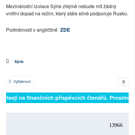
Mezinárodní izolace Sýrie zřejmě nebude mít žádný
vnitřní dopad na režim, který stále silně podporuje Rusko.
Podrobnosti v angličtině
ZDE
Sýrie
0
Vytisknout
závisejí na finančních příspěvcích čtenářů. Prosíme, p
13966