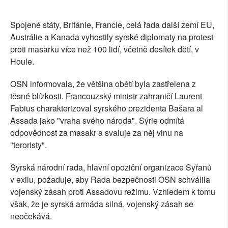
SOCIÁLNÍ SÍTĚ
Spojené státy, Británie, Francie, celá řada další zemí EU,
RUBRIKY
Austrálie a Kanada vyhostily syrské diplomaty na protest
proti masarku více než 100 lidí, včetně desítek dětí, v
PLNÁ VERZE STRÁNEK
Houle.
OSN informovala, že většina obětí byla zastřelena z
těsné blízkosti. Francouzský ministr zahraničí Laurent
Fabius charakterizoval syrského prezidenta Bašara al
Assada jako "vraha svého národa". Sýrie odmítá
odpovědnost za masakr a svaluje za něj vinu na
"teroristy".
Syrská národní rada, hlavní opoziční organizace Syřanů
v exilu, požaduje, aby Rada bezpečnosti OSN schválila
vojenský zásah proti Assadovu režimu. Vzhledem k tomu
však, že je syrská armáda silná, vojenský zásah se
neočekává.