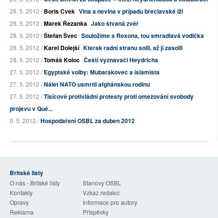
28. 5. 2012 /
Boris Cvek
Vina a nevina v případu břeclavské lži
28. 5. 2012 /
Marek Řezanka
Jako štvaná zvěř
28. 5. 2012 /
Štefan Švec
Souložíme s Rexona, tou smradlavá vodička
28. 5. 2012 /
Karel Dolejší
Kterak radní stranu solil, až jí zasolil
28. 5. 2012 /
Tomáš Koloc
Čeští vyznavači Heydricha
27. 5. 2012 /
Egyptské volby: Mubarakovec a islamista
27. 5. 2012 /
Nálet NATO usmrtil afghánskou rodinu
27. 5. 2012 /
Tisícové protivládní protesty proti omezování svobody
projevu v Qué...
9. 5. 2012 /
Hospodaření OSBL za duben 2012
Britské listy
O nás - Britské listy
Stanovy OSBL
Kontakty
Vzkaz redakci
Opravy
Informace pro autory
Reklama
Příspěvky