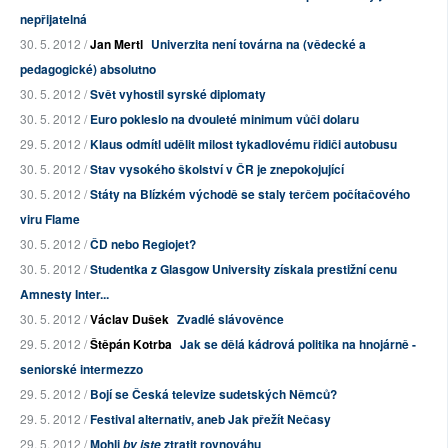
nepřijatelná
30. 5. 2012 /
Jan Mertl
Univerzita není továrna na (vědecké a
pedagogické) absolutno
30. 5. 2012 /
Svět vyhostil syrské diplomaty
30. 5. 2012 /
Euro pokleslo na dvouleté minimum vůči dolaru
29. 5. 2012 /
Klaus odmítl udělit milost tykadlovému řidiči autobusu
30. 5. 2012 /
Stav vysokého školství v ČR je znepokojující
30. 5. 2012 /
Státy na Blízkém východě se staly terčem počítačového
viru Flame
30. 5. 2012 /
ČD nebo Regiojet?
30. 5. 2012 /
Studentka z Glasgow University získala prestižní cenu
Amnesty Inter...
30. 5. 2012 /
Václav Dušek
Zvadlé slávověnce
29. 5. 2012 /
Štěpán Kotrba
Jak se dělá kádrová politika na hnojárně -
seniorské intermezzo
29. 5. 2012 /
Bojí se Česká televize sudetských Němců?
29. 5. 2012 /
Festival alternativ, aneb Jak přežít Nečasy
29. 5. 2012 /
Mohli
ztratit rovnováhu
by jste