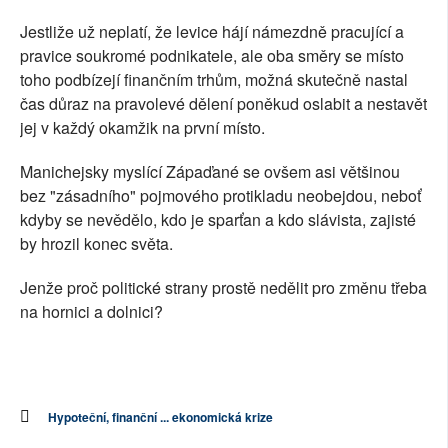
Jestliže už neplatí, že levice hájí námezdně pracující a
pravice soukromé podnikatele, ale oba směry se místo
toho podbízejí finančním trhům, možná skutečně nastal
čas důraz na pravolevé dělení poněkud oslabit a nestavět
jej v každý okamžik na první místo.
Manichejsky myslící Zápaďané se ovšem asi většinou
bez "zásadního" pojmového protikladu neobejdou, neboť
kdyby se nevědělo, kdo je sparťan a kdo slávista, zajisté
by hrozil konec světa.
Jenže proč politické strany prostě nedělit pro změnu třeba
na hornici a dolnici?
Hypoteční, finanční ... ekonomická krize