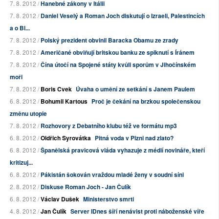
7. 8. 2012 /
Hanebné zákony v Itálii
7. 8. 2012 /
Daniel Veselý a Roman Joch diskutují o Izraeli, Palestincích
a o Bl...
7. 8. 2012 /
Polský prezident obvinil Baracka Obamu ze zrady
7. 8. 2012 /
Američané obviňují britskou banku ze spiknutí s Íránem
7. 8. 2012 /
Čína útočí na Spojené státy kvůli sporům v Jihočínském
moři
7. 8. 2012 /
Boris Cvek
Úvaha o umění ze setkání s Janem Paulem
6. 8. 2012 /
Bohumil Kartous
Proč je čekání na brzkou společenskou
změnu utopie
7. 8. 2012 /
Rozhovory z Debatního klubu též ve formátu mp3
6. 8. 2012 /
Oldřich Syrovátka
Pitná voda v Plzni nad zlato?
6. 8. 2012 /
Španělská pravicová vláda vyhazuje z médií novináře, kteří
kritizuj...
6. 8. 2012 /
Pákistán šokován vraždou mladé ženy v soudní síni
2. 8. 2012 /
Diskuse Roman Joch - Jan Čulík
6. 8. 2012 /
Václav Dušek
Ministerstvo smrti
4. 8. 2012 /
Jan Čulík
Server IDnes šíří nenávist proti náboženské víře