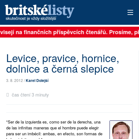
ávisejí na finančních příspěvcích čtenářů. Prosíme, př
PŘIHLÁSIT
AKTUÁLNÍ VYDÁNÍ
Levice, pravice, hornice,
ARCHIV
dolnice a černá slepice
ROZHOVORY
3. 8. 2012 /
Karel Dolejší
TÉMATA
čas čtení 3 minuty
NEJČTENĚJŠÍ ZA 7 DNÍ
AUTOŘI
"Ser de la izquierda es, como ser de la derecha, una
de las infinitas maneras que el hombre puede elegir
PŘÍSPĚVKY NA PROVOZ
para ser un imbécil: ambas, en efecto, son formas de