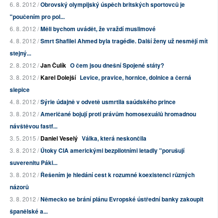
6. 8. 2012 /
Obrovský olympijský úspěch britských sportovců je
"poučením pro pol...
6. 8. 2012 /
Měli bychom uvádět, že vraždí muslimové
4. 8. 2012 /
Smrt Shafilei Ahmed byla tragédie. Další ženy už nesmějí mít
stejný...
2. 8. 2012 /
Jan Čulík
O čem jsou dnešní Spojené státy?
3. 8. 2012 /
Karel Dolejší
Levice, pravice, hornice, dolnice a černá
slepice
4. 8. 2012 /
Sýrie údajně v odvetě usmrtila saúdského prince
3. 8. 2012 /
Američané bojují proti právům homosexuálů hromadnou
návštěvou fastf...
3. 5. 2015 /
Daniel Veselý
Válka, která neskončila
3. 8. 2012 /
Útoky CIA americkými bezpilotními letadly "porušují
suverenitu Páki...
3. 8. 2012 /
Řešením je hledání cest k rozumné koexistenci různých
názorů
3. 8. 2012 /
Německo se brání plánu Evropské ústřední banky zakoupit
španělské a...