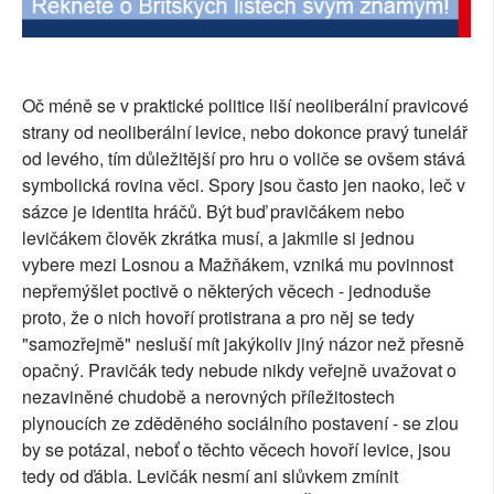
Oč méně se v praktické politice liší neoliberální pravicové
strany od neoliberální levice, nebo dokonce pravý tunelář
od levého, tím důležitější pro hru o voliče se ovšem stává
symbolická rovina věci. Spory jsou často jen naoko, leč v
sázce je identita hráčů. Být buď pravičákem nebo
levičákem člověk zkrátka musí, a jakmile si jednou
vybere mezi Losnou a Mažňákem, vzniká mu povinnost
nepřemýšlet poctivě o některých věcech - jednoduše
proto, že o nich hovoří protistrana a pro něj se tedy
"samozřejmě" nesluší mít jakýkoliv jiný názor než přesně
opačný. Pravičák tedy nebude nikdy veřejně uvažovat o
nezaviněné chudobě a nerovných příležitostech
plynoucích ze zděděného sociálního postavení - se zlou
by se potázal, neboť o těchto věcech hovoří levice, jsou
tedy od ďábla. Levičák nesmí ani slůvkem zmínit