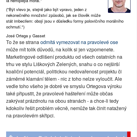
la hemiplejia moral."
SOCIÁLNÍ SÍTĚ
("Být vlevo je, stejně jako být vpravo, jeden z
nekonečného množství způsobů, jak se člověk může
stát imbecilem: obojí jsou v důsledku formy polovičního morálního
RUBRIKY
ochrnutí.")
PLNÁ VERZE STRÁNEK
José Ortega y Gasset
To že se strana
odmítá vymezovat na pravolevé ose
může mít tolik důvodů, na kolik si jen vzpomenete.
Marketingové odlišení produktu od všech ostatních na
trhu ve stylu Liškových Zelených, snahu o co nejširší
koaliční potenciál, politickou nedovařenost projektu či
záměrné klamání tělem - nic z toho nelze vyloučit. Ale
vedle toho všeho je dobré ve smyslu Ortegova výroku
také připustit, že pravolevé hašteření může občas
zakrývat prázdnotu na obou stranách - a chce-li tedy
kdokoliv řešit problém věcně, nemůže tak činit natažený
na pravolevém skřipci.