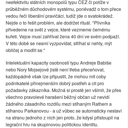
neefektivitu státních monopolů typu ČEZ či potíže v
průběžném důchodovém systému, poněvadž o tom přece
vedou řeči liberální pravičáci, tudíž jde o svatokrádež.
Nejde o to řešit problém, ale dodržet rituál. "Plivníka
přivedeme na svět z vejce, které vezmeme černému
kuřeti. Vejce musí zahřívat žena 40 dní ve svém podpaží.
V této době se nesmí vyzpovídat, stříhat si nehty, mýt
obličej a modlit se."
Intelektuální kapacity osobností typu Andreje Babiše
nebo Nory Mojsejové jistě není třeba přeceňovat,
každopádně však lze připustit, že mohou mít coby
podnikatelé přinejmenším dobrý postřeh a cit pro
požadavky zákazníka. Možná si prostě jen všimli, že přes
všechno pravolevé harašení běžný občan už nevidí
žádného zásadního rozdílu mezi stíhaným Rathem a
stíhanou Parkanovou - a už vůbec se automaticky nestaví
na stranu jednoho z nich jen proto, že kdysi přistoupil na
legrační hru na skupinovou politickou identitu.