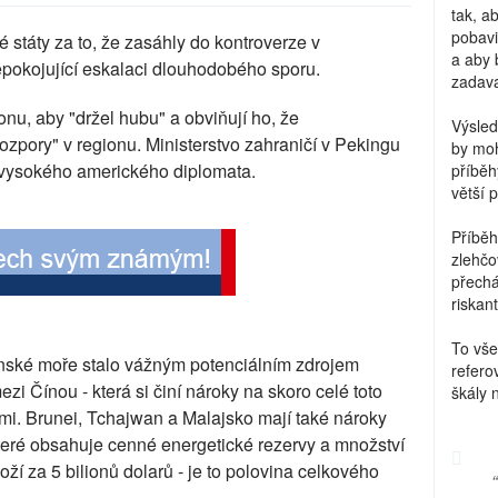
tak, a
pobavi
 státy za to, že zasáhly do kontroverze v
a aby 
epokojující eskalaci dlouhodobého sporu.
zadava
onu, aby "držel hubu" a obviňují ho, že
Výsled
zpory" v regionu. Ministerstvo zahraničí v Pekingu
by moh
 vysokého amerického diplomata.
příběh
větší 
Příběh
zlehčo
přechá
riskant
To vše
čínské moře stalo vážným potenciálním zdrojem
refero
mezi Čínou - která si činí nároky na skoro celé toto
škály 
mi. Brunei, Tchajwan a Malajsko mají také nároky
které obsahuje cenné energetické rezervy a množství
í za 5 bilionů dolarů - je to polovina celkového