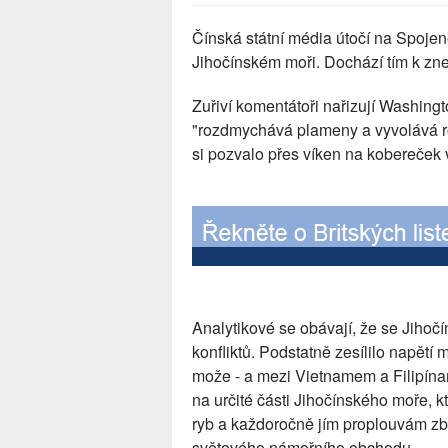
Čínská státní média útočí na Spojené
Jihočínském moři. Dochází tím k zn
Zuřiví komentátoři nařizují Washingt
"rozdmychává plameny a vyvolává ro
si pozvalo přes víken na kobereček
Analytikové se obávají, že se Jiho
konfliktů. Podstatně zesílilo napětí 
može - a mezi Vietnamem a Filipína
na určité části Jihočínského moře, 
ryb a každoročně jím proplouvám zbož
světového námořního obchodu.