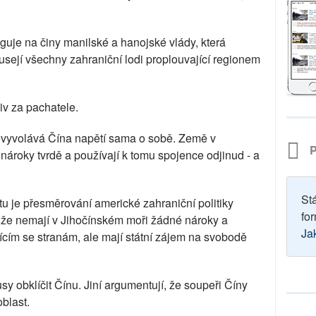
guje na činy manilské a hanojské vlády, která
sejí všechny zahraniční lodi proplouvající regionem
iv za pachatele.
nevyvolává Čína napětí sama o sobě. Země v
P
 nároky tvrdě a používají k tomu spojence odjinud - a
St
tu je přesměrování americké zahraniční politiky
for
, že nemají v Jihočínském moři žádné nároky a
Ja
jícím se stranám, ale mají státní zájem na svobodě
usy obklíčit Čínu. Jiní argumentují, že soupeři Číny
blast.