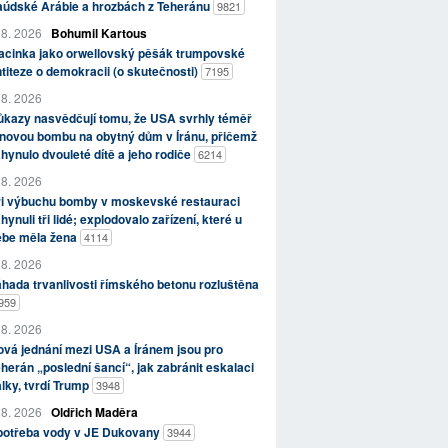
aúdské Arábie a hrozbách z Teheránu
9821
 8. 2026
Bohumil Kartous
acinka jako orwellovský pěšák trumpovské
titeze o demokracii (o skutečnosti)
7195
 8. 2026
kazy nasvědčují tomu, že USA svrhly téměř
novou bombu na obytný dům v Íránu, přičemž
hynulo dvouleté dítě a jeho rodiče
6214
 8. 2026
ři výbuchu bomby v moskevské restauraci
hynuli tři lidé; explodovalo zařízení, které u
ebe měla žena
4114
 8. 2026
hada trvanlivosti římského betonu rozluštěna
959
 8. 2026
vá jednání mezi USA a Íránem jsou pro
herán „poslední šancí“, jak zabránit eskalaci
lky, tvrdí Trump
3948
 8. 2026
Oldřich Maděra
potřeba vody v JE Dukovany
3944