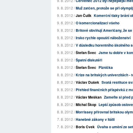
9. 8. 2012 /
Červenec 2012 byl nejteplejší měs
9. 8. 2012 /
Muž zatčen, protože se při olymp
9. 8. 2012 /
Jan Čulík
Komerční tlaky brání 
9. 8. 2012 /
O komercionalizaci všeho
9. 8. 2012 /
Britové obviňují Američany, že se
9. 8. 2012 /
Irsko rychle opouští náboženství
9. 8. 2012 /
V důsledku horentního školného se 
9. 8. 2012 /
Štefan Švec
Jsme tu dobře v ko
9. 8. 2012 /
Špatní diskutéři
9. 8. 2012 /
Štefan Švec
Plznička
8. 8. 2012 /
Krize na britských univerzitách - t
8. 8. 2012 /
Václav Dušek
Svatá restituce s
9. 8. 2012 /
Přehled finančních příspěvků z mo
8. 8. 2012 /
Václav Meškan
Zameťte si před 
8. 8. 2012 /
Michal Škop
Lepší způsob oslove
8. 8. 2012 /
Morrissey přirovnal britskou olymp
7. 8. 2012 /
Hanebné zákony v Itálii
7. 8. 2012 /
Boris Cvek
Úvaha o umění ze se