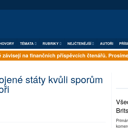
HOVORY
TÉMATA
RUBRIKY
NEJČTENĚJŠÍ
AUTOŘI
PŘÍS
 závisejí na finančních příspěvcích čtenářů. Prosíme, 
ojené státy kvůli sporům
oři
Všec
Brit
Primár
komerc