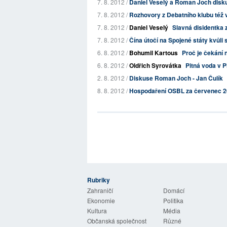
7. 8. 2012 /
Daniel Veselý a Roman Joch diskutuj
7. 8. 2012 /
Rozhovory z Debatního klubu též
7. 8. 2012 /
Daniel Veselý
Slavná disidentka 
7. 8. 2012 /
Čína útočí na Spojené státy kvůl
6. 8. 2012 /
Bohumil Kartous
Proč je čekání
6. 8. 2012 /
Oldřich Syrovátka
Pitná voda v P
2. 8. 2012 /
Diskuse Roman Joch - Jan Čulík
8. 8. 2012 /
Hospodaření OSBL za červenec 
Rubriky
 Listy
Zahraničí
Domácí
Ekonomie
Politika
Kultura
Média
Občanská společnost
Různé