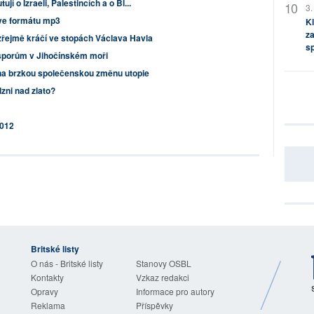
í o Izraeli, Palestincích a o Bl...
3.
 ve formátu mp3
Kl
za
zřejmě kráčí ve stopách Václava Havla
s
i sporům v Jihočínském moři
 na brzkou společenskou změnu utopie
lzni nad zlato?
2012
Britské listy
O nás - Britské listy
Stanovy OSBL
Kontakty
Vzkaz redakci
Opravy
Informace pro autory
Reklama
Příspěvky