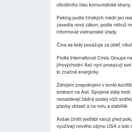
oficiálního listu komunistické strany.
Peking podle čínských médií jen rea
zavedla nový zákon, podle něhož mu
informovat vietnamské úřady.
Čína se tedy považuje za oběť, nikol
Podle International Crisis Groups 
jihovýchodní Asii nyní prosazují své
to značně energicky.
Zdrojem znepokojení v tomto konflik
směrem na Asii. Spojené státy tvrdí
nezastávají žádný postoj vůči sváře
plavby oblastí a na míru a stabilitě.
Avšak čínští jestřábi varují před pok
využívají nového zájmu USA o tuto o