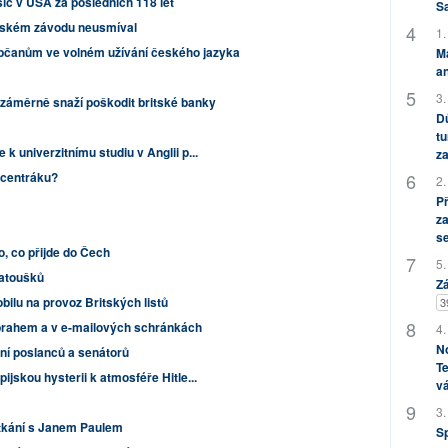
íc v USA za posledních 118 let
S
ijském závodu neusmíval
1.
občanům ve volném užívání českého jazyka
M
an
3.
 záměrně snaží poškodit britské banky
Dů
tu
k univerzitnímu studiu v Anglii p...
za
ncentráku?
2.
P
za
s
o, co přijde do Čech
5.
vatoušků
Zá
bilu na provoz Britských listů
3
prahem a v e-mailových schránkách
4.
No
ní poslanců a senátorů
Te
ijskou hysterii k atmosféře Hitle...
vá
3.
tkání s Janem Paulem
S