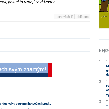
rovi, pokud to uznají za důvodné.
nejnovější
oblíbené
Nejčt
1.
Sh
go
do
1.
Po
67
v
2.
 v důsledku extremního počasí prud...
Tr