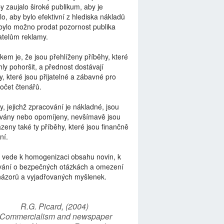
by zaujalo široké publikum, aby je
lo, aby bylo efektivní z hlediska nákladů
bylo možno prodat pozornost publika
telům reklamy.
kem je, že jsou přehlíženy příběhy, které
ly pohoršit, a přednost dostávají
y, které jsou přijatelné a zábavné pro
počet čtenářů.
y, jejichž zpracování je nákladné, jsou
vány nebo opomíjeny, nevšímavě jsou
zeny také ty příběhy, které jsou finančně
ní.
 vede k homogenizaci obsahu novin, k
vání o bezpečných otázkách a omezení
názorů a vyjadřovaných myšlenek.
R.G. Picard, (2004)
“Commercialism and newspaper