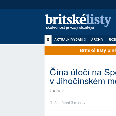
AKTUÁLNÍ VYDÁNÍ
ARCHIV
ROZ
Britské listy plně
Čína útočí na Sp
v Jihočínském m
7. 8. 2012
čas čtení 3 minuty