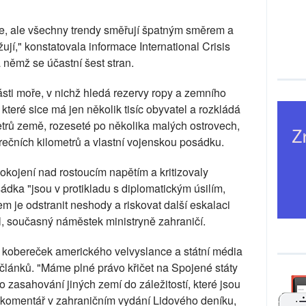
e, ale všechny trendy směřují špatným směrem a
žují," konstatovala informace International Crisis
němž se účastní šest stran.
ásti moře, v nichž hledá rezervy ropy a zemního
které sice má jen několik tisíc obyvatel a rozkládá
etrů země, rozeseté po několika malých ostrovech,
erečních kilometrů a vlastní vojenskou posádku.
okojení nad rostoucím napětím a kritizovaly
dka "jsou v protikladu s diplomatickým úsilím,
em je odstranit neshody a riskovat další eskalaci
ell, současný náměstek ministryně zahraničí.
a kobereček amerického velvyslance a státní média
 článků. "Máme plné právo křičet na Spojené státy
o zasahování jiných zemí do záležitostí, které jsou
e komentář v zahraničním vydání Lidového deníku,