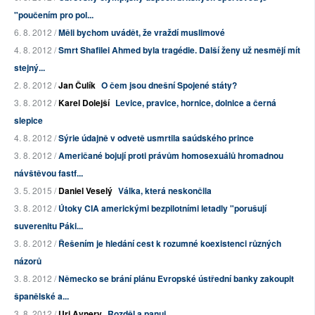
"poučením pro pol...
6. 8. 2012 /
Měli bychom uvádět, že vraždí muslimové
4. 8. 2012 /
Smrt Shafilei Ahmed byla tragédie. Další ženy už nesmějí mít
stejný...
2. 8. 2012 /
Jan Čulík
O čem jsou dnešní Spojené státy?
3. 8. 2012 /
Karel Dolejší
Levice, pravice, hornice, dolnice a černá
slepice
4. 8. 2012 /
Sýrie údajně v odvetě usmrtila saúdského prince
3. 8. 2012 /
Američané bojují proti právům homosexuálů hromadnou
návštěvou fastf...
3. 5. 2015 /
Daniel Veselý
Válka, která neskončila
3. 8. 2012 /
Útoky CIA americkými bezpilotními letadly "porušují
suverenitu Páki...
3. 8. 2012 /
Řešením je hledání cest k rozumné koexistenci různých
názorů
3. 8. 2012 /
Německo se brání plánu Evropské ústřední banky zakoupit
španělské a...
3. 8. 2012 /
Uri Avnery
Rozděl a panuj