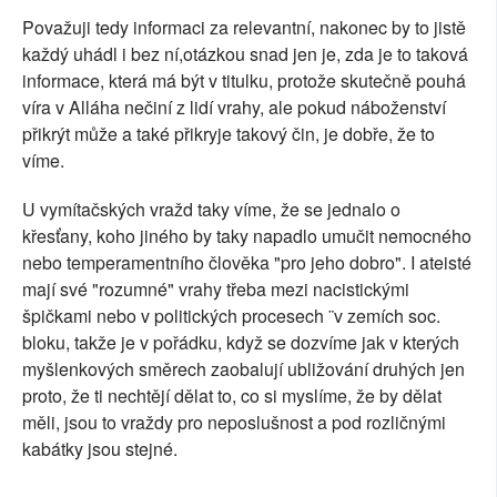
Považuji tedy informaci za relevantní, nakonec by to jistě
každý uhádl i bez ní,otázkou snad jen je, zda je to taková
informace, která má být v titulku, protože skutečně pouhá
víra v Alláha nečiní z lidí vrahy, ale pokud náboženství
přikrýt může a také přikryje takový čin, je dobře, že to
víme.
U vymítačských vražd taky víme, že se jednalo o
křesťany, koho jiného by taky napadlo umučit nemocného
nebo temperamentního člověka "pro jeho dobro". I ateisté
mají své "rozumné" vrahy třeba mezi nacistickými
špičkami nebo v politických procesech ¨v zemích soc.
bloku, takže je v pořádku, když se dozvíme jak v kterých
myšlenkových směrech zaobalují ubližování druhých jen
proto, že ti nechtějí dělat to, co si myslíme, že by dělat
měli, jsou to vraždy pro neposlušnost a pod rozličnými
kabátky jsou stejné.