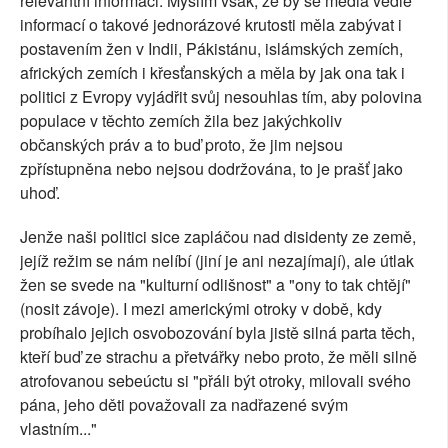
relevantní informaci. Myslím však, že by se média vedle
informací o takové jednorázové krutosti měla zabývat i
postavením žen v Indii, Pákistánu, islámských zemích,
afrických zemích i křesťanských a měla by jak ona tak i
politici z Evropy vyjádřit svůj nesouhlas tím, aby polovina
populace v těchto zemích žila bez jakýchkoliv
občanských práv a to buď proto, že jim nejsou
zpřístupněna nebo nejsou dodržována, to je prašť jako
uhoď.
Jenže naši politici sice zapláčou nad disidenty ze země,
jejíž režim se nám nelíbí (jiní je ani nezajímají), ale útlak
žen se svede na "kulturní odlišnost" a "ony to tak chtějí"
(nosit závoje). I mezi americkými otroky v době, kdy
probíhalo jejich osvobozování byla jistě silná parta těch,
kteří buď ze strachu a přetvářky nebo proto, že měli silně
atrofovanou sebeúctu si "přáli být otroky, milovali svého
pána, jeho děti považovali za nadřazené svým
vlastním..."