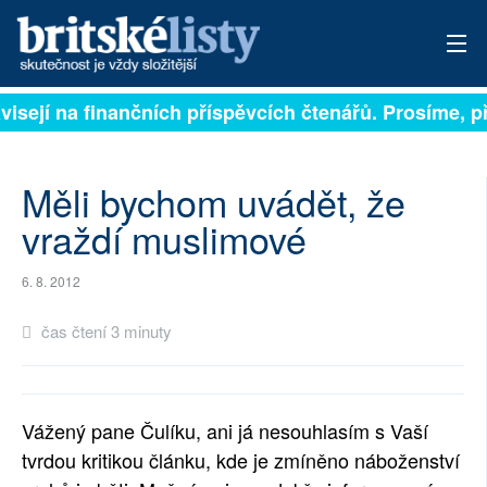
ávisejí na finančních příspěvcích čtenářů. Prosíme, př
PŘIHLÁSIT
AKTUÁLNÍ VYDÁNÍ
Měli bychom uvádět, že
ARCHIV
vraždí muslimové
ROZHOVORY
6. 8. 2012
TÉMATA
čas čtení 3 minuty
NEJČTENĚJŠÍ ZA 7 DNÍ
AUTOŘI
Vážený pane Čulíku, ani já nesouhlasím s Vaší
tvrdou kritikou článku, kde je zmíněno náboženství
PŘÍSPĚVKY NA PROVOZ