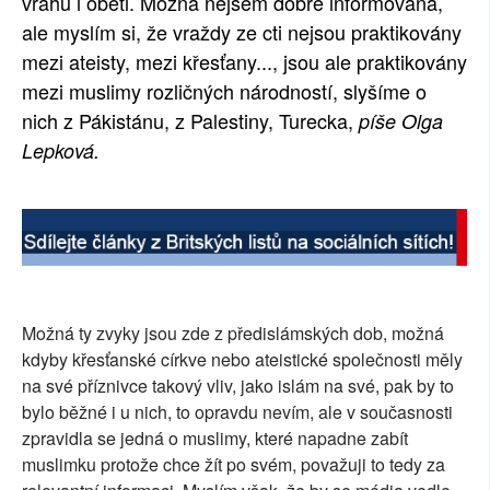
vrahů i oběti. Možná nejsem dobře informovaná,
SOCIÁLNÍ SÍTĚ
ale myslím si, že vraždy ze cti nejsou praktikovány
mezi ateisty, mezi křesťany..., jsou ale praktikovány
RUBRIKY
mezi muslimy rozličných národností, slyšíme o
nich z Pákistánu, z Palestiny, Turecka,
píše Olga
PLNÁ VERZE STRÁNEK
Lepková.
Možná ty zvyky jsou zde z předislámských dob, možná
kdyby křesťanské církve nebo ateistické společnosti měly
na své příznivce takový vliv, jako islám na své, pak by to
bylo běžné i u nich, to opravdu nevím, ale v současnosti
zpravidla se jedná o muslimy, které napadne zabít
muslimku protože chce žít po svém, považuji to tedy za