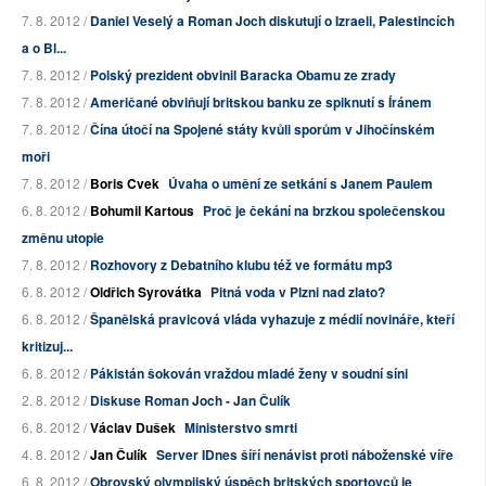
7. 8. 2012 /
Daniel Veselý a Roman Joch diskutují o Izraeli, Palestincích
a o Bl...
7. 8. 2012 /
Polský prezident obvinil Baracka Obamu ze zrady
7. 8. 2012 /
Američané obviňují britskou banku ze spiknutí s Íránem
7. 8. 2012 /
Čína útočí na Spojené státy kvůli sporům v Jihočínském
moři
7. 8. 2012 /
Boris Cvek
Úvaha o umění ze setkání s Janem Paulem
6. 8. 2012 /
Bohumil Kartous
Proč je čekání na brzkou společenskou
změnu utopie
7. 8. 2012 /
Rozhovory z Debatního klubu též ve formátu mp3
6. 8. 2012 /
Oldřich Syrovátka
Pitná voda v Plzni nad zlato?
6. 8. 2012 /
Španělská pravicová vláda vyhazuje z médií novináře, kteří
kritizuj...
6. 8. 2012 /
Pákistán šokován vraždou mladé ženy v soudní síni
2. 8. 2012 /
Diskuse Roman Joch - Jan Čulík
6. 8. 2012 /
Václav Dušek
Ministerstvo smrti
4. 8. 2012 /
Jan Čulík
Server IDnes šíří nenávist proti náboženské víře
6. 8. 2012 /
Obrovský olympijský úspěch britských sportovců je