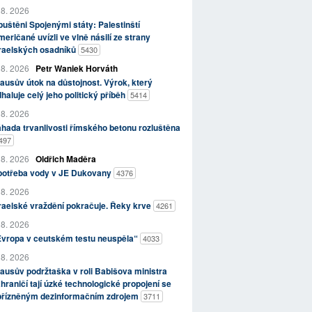
 8. 2026
uštěni Spojenými státy: Palestinští
eričané uvízli ve vlně násilí ze strany
zraelských osadníků
5430
 8. 2026
Petr Waniek Horváth
ausův útok na důstojnost. Výrok, který
haluje celý jeho politický příběh
5414
 8. 2026
hada trvanlivosti římského betonu rozluštěna
497
 8. 2026
Oldřich Maděra
potřeba vody v JE Dukovany
4376
 8. 2026
raelské vraždění pokračuje. Řeky krve
4261
 8. 2026
Evropa v ceutském testu neuspěla“
4033
 8. 2026
ausův podržtaška v roli Babišova ministra
hraničí tají úzké technologické propojení se
přízněným dezinformačním zdrojem
3711