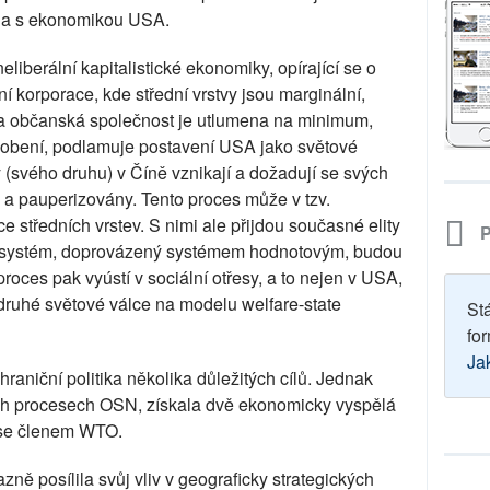
na s ekonomikou USA.
liberální kapitalistické ekonomiky, opírající se o
ní korporace, kde střední vrstvy jsou marginální,
í a občanská společnost je utlumena na minimum,
sobení, podlamuje postavení USA jako světové
 (svého druhu) v Číně vznikají a dožadují se svých
 a pauperizovány. Tento proces může v tzv.
e středních vrstev. S nimi ale přijdou současné elity
P
ký systém, doprovázený systémem hodnotovým, budou
proces pak vyústí v sociální otřesy, a to nejen v USA,
 druhé světové válce na modelu welfare-state
St
for
Ja
aniční politika několika důležitých cílů. Jednak
ích procesech OSN, získala dvě ekonomicky vyspělá
 se členem WTO.
ně posílila svůj vliv v geograficky strategických