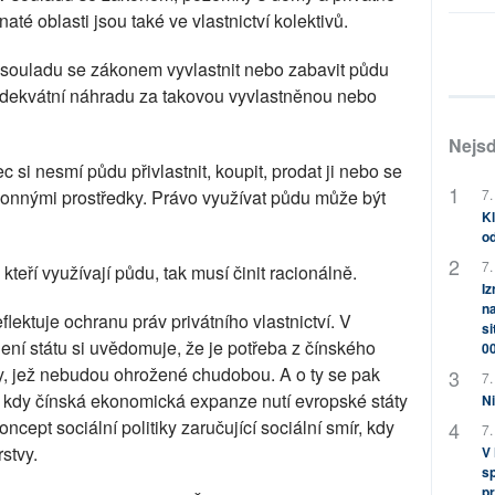
té oblasti jsou také ve vlastnictví kolektivů.
 souladu se zákonem vyvlastnit nebo zabavit půdu
 adekvátní náhradu za takovou vyvlastněnou nebo
Nejsd
 si nesmí půdu přivlastnit, koupit, prodat ji nebo se
konnými prostředky. Právo využívat půdu může být
7.
Kl
od
7.
kteří využívají půdu, tak musí činit racionálně.
Iz
na
lektuje ochranu práv privátního vlastnictví. V
si
ení státu si uvědomuje, že je potřeba z čínského
0
stvy, jež nebudou ohrožené chudobou. A o ty se pak
7.
, kdy čínská ekonomická expanze nutí evropské státy
Ni
ept sociální politiky zaručující sociální smír, kdy
7.
stvy.
V
sp
pr