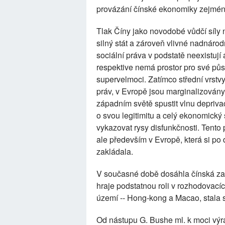
provázání čínské ekonomiky zejmé
Tlak Číny jako novodobé vůdčí síly ne
silný stát a zároveň vlivné nadnárod
sociální práva v podstatě neexistuj
respektive nemá prostor pro své pů
supervelmoci. Zatímco střední vrstvy
práv, v Evropě jsou marginalizovány
západním světě spustit vlnu deprivac
o svou legitimitu a celý ekonomic
vykazovat rysy disfunkčnosti. Tento 
ale především v Evropě, která si po
zakládala.
V současné době dosáhla čínská zahr
hraje podstatnou roli v rozhodovac
území -- Hong-kong a Macao, stala
Od nástupu G. Bushe ml. k moci výraz