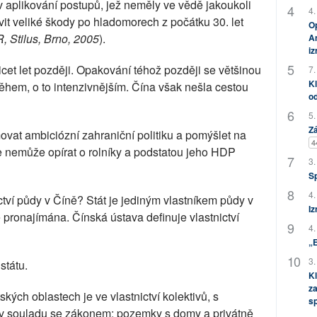
aplikování postupů, jež neměly ve vědě jakoukoli
4.
vit veliké škody po hladomorech z počátku 30. let
Op
 Stilus, Brno, 2005
).
Am
i
řicet let později. Opakování téhož později se většinou
7.
Kl
hem, o to intenzivnějším. Čína však nešla cestou
od
5.
Zá
vat ambiciózní zahraniční politiku a pomýšlet na
4
e nemůže opírat o rolníky a podstatou jeho HDP
3.
S
4.
ctví půdy v Číně? Stát je jediným vlastníkem půdy v
Iz
 pronajímána. Čínská ústava definuje vlastnictví
4.
„
3.
státu.
Kl
za
ých oblastech je ve vlastnictví kolektivů, s
s
átu v souladu se zákonem; pozemky s domy a privátně