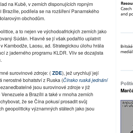
klad na Kubě, v zemích disponujících ropným
i Brazílie, podílela se na rozšíření Panamského
m dolarovým obchodům.
politice, a to nejen ve východoafrických zemích jako
ovaný Súdán. Hlavně se jí však podařilo uplatnit
tj. v Kambodže, Laosu, ad. Strategickou úlohu hrála
ucí z jaderného programu KLDR. Vliv se dozajista
.
mné surovinové zdroje: (
ZDE
), jež urychlují její
 nerostné bohatství z Ruska (
Čínsko ruská jednání
Polit
Nezanedbatelné jsou surovinové zdroje v již
Marč
 Venezuele a Brazílii a také v mnoha zemích
ochybovat, že se Čína pokusí prosadit svůj
ch geopoliticky významných státech jako jsou