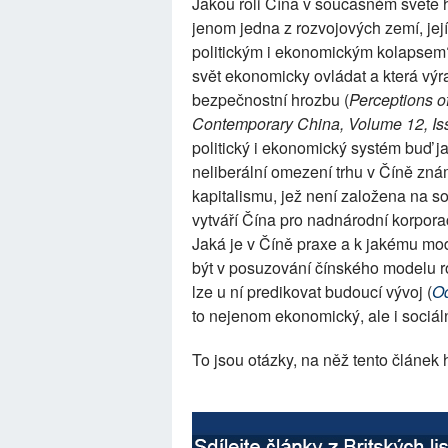
Jakou roli Čína v současném světě h
jenom jedna z rozvojových zemí, její
politickým i ekonomickým kolapsem
svět ekonomicky ovládat a která výr
bezpečnostní hrozbu (
Perceptions o
Contemporary China, Volume 12, Is
politický i ekonomický systém buď ja
neliberální omezení trhu v Číně zn
kapitalismu, jež není založena na s
vytváří Čína pro nadnárodní korporac
Jaká je v Číně praxe a k jakému mo
být v posuzování čínského modelu ro
lze u ní predikovat budoucí vývoj (
Od
to nejenom ekonomický, ale i sociál
To jsou otázky, na něž tento článek