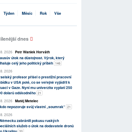
Týden
Měsíc
Rok
Vše
ílenější dnes
 8. 2026
Petr Waniek Horváth
ausův útok na důstojnost. Výrok, který
haluje celý jeho politický příběh
146
 8. 2026
raelský profesor přišel o prestižní pracovní
bídku v USA poté, co se veřejně vyjádřil k
tuaci v Gaze. Nyní mu univerzita vyplatí 250
00 dolarů odškodného
21
 8. 2026
Matěj Metelec
kdo nepozoruje svůj vlastní „soumrak“
21
 8. 2026
 Německu zabránili pokusu ruských
eciálních služeb o útok na dodavatele dronů
o Ukrajinu
20