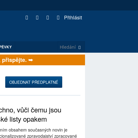
Přihlásit
PĚVKY
ispějte. ➥
OBJEDNAT PŘEDPLATNÉ
hno, vůči čemu jsou
ské listy opakem
ním obsahem současných novin je
ionalizované zpravodajství zpracované