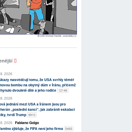
enější
 8. 2026
kazy nasvědčují tomu, že USA svrhly téměř
novou bombu na obytný dům v Íránu, přičemž
hynulo dvouleté dítě a jeho rodiče
12146
 8. 2026
vá jednání mezi USA a Íránem jsou pro
herán „poslední šancí“, jak zabránit eskalaci
lky, tvrdí Trump
9910
 8. 2026
Fabiano Golgo
fantino zjišťuje, že FIFA není jeho firma
5493