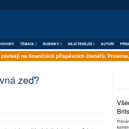
HOVORY
TÉMATA
RUBRIKY
NEJČTENĚJŠÍ
AUTOŘI
PŘÍS
ávisejí na finančních příspěvcích čtenářů. Prosíme, př
evná zeď?
Všec
Brit
Primár
komerc