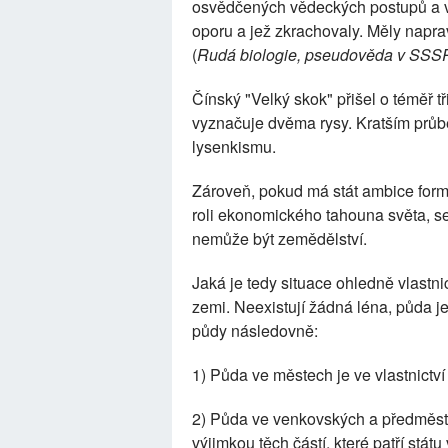
osvědčených vědeckých postupů a v 
oporu a jež zkrachovaly. Měly napra
(
Rudá biologie, pseudověda v SSSR,
Čínský "Velký skok" přišel o téměř t
vyznačuje dvěma rysy. Kratším průbě
lysenkismu.
Zároveň, pokud má stát ambice formo
roli ekonomického tahouna světa, s
nemůže být zemědělství.
Jaká je tedy situace ohledně vlastni
zemi. Neexistují žádná léna, půda je
půdy následovně:
1) Půda ve městech je ve vlastnictví 
2) Půda ve venkovských a předměstsk
výjimkou těch částí, které patří st