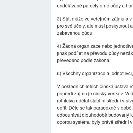
obdělávané parcely orné půdy a horna
3) Stát může ve veřejném zájmu a v
pro své účely, ale musí poskytnout
zabavenou půdu.
4) Žádná organizace nebo jednotlivec
jinak podílet na převodu půdy nezá
převedeno podle zákona.
5) Všechny organizace a jednotlivci, 
V posledních letech čínská ústava ref
popředí zájmu je čínský venkov. Ved
rolnictva udělat stabilní střední vr
opřít. Děje se tak paradoxně v době
odbourávat dlouhodobě budovaný konc
oporou systému byly právě střední vr