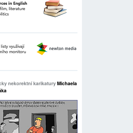
icky nekorektní karikatury
Michaela
áka