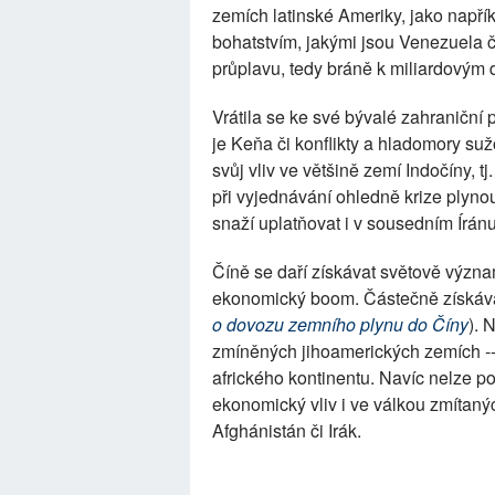
zemích latinské Ameriky, jako napří
bohatstvím, jakými jsou Venezuela č
průplavu, tedy bráně k miliardový
Vrátila se ke své bývalé zahraniční 
je Keňa či konflikty a hladomory suž
svůj vliv ve většině zemí Indočíny, 
při vyjednávání ohledně krize plyno
snaží uplatňovat i v sousedním Íránu
Číně se daří získávat světově význa
ekonomický boom. Částečně získává
o dovozu zemního plynu do Číny
). 
zmíněných jihoamerických zemích --
afrického kontinentu. Navíc nelze p
ekonomický vliv i ve válkou zmítaný
Afghánistán či Irák.