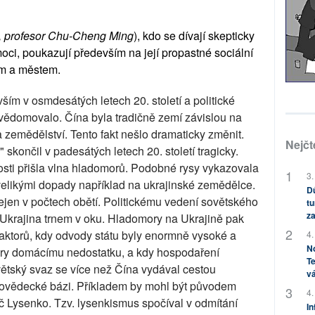
e, profesor Chu-Cheng Ming
), kdo se dívají skepticky
oci, poukazují především na její propastné sociální
em a městem.
ším v osmdesátých letech 20. století a politické
uvědomovalo. Čína byla tradičně zemí závislou na
zemědělství. Tento fakt nešlo dramaticky změnit.
Nejčt
končil v padesátých letech 20. století tragicky.
nosti přišla vlna hladomorů. Podobné rysy vykazovala
3.
velikými dopady například na ukrajinské zemědělce.
Dů
nejen v počtech obětí. Politickému vedení sovětského
tu
za
Ukrajina trnem v oku. Hladomory na Ukrajině pak
aktorů, kdy odvody státu byly enormně vysoké a
4.
No
dory domácímu nedostatku, a kdy hospodaření
Te
větský svaz se více než Čína vydával cestou
vá
ovědecké bázi. Příkladem by mohl být původem
4.
č Lysenko. Tzv. lysenkismus spočíval v odmítání
In