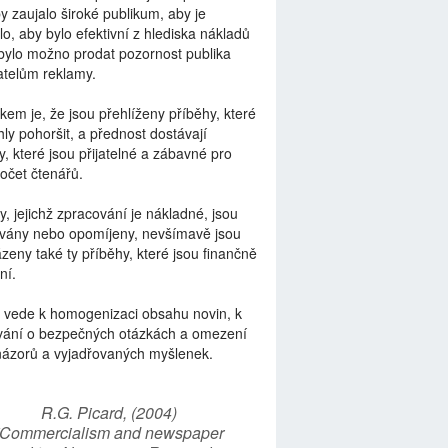
by zaujalo široké publikum, aby je
lo, aby bylo efektivní z hlediska nákladů
bylo možno prodat pozornost publika
telům reklamy.
kem je, že jsou přehlíženy příběhy, které
ly pohoršit, a přednost dostávají
y, které jsou přijatelné a zábavné pro
počet čtenářů.
y, jejichž zpracování je nákladné, jsou
vány nebo opomíjeny, nevšímavě jsou
zeny také ty příběhy, které jsou finančně
ní.
 vede k homogenizaci obsahu novin, k
vání o bezpečných otázkách a omezení
názorů a vyjadřovaných myšlenek.
R.G. Picard, (2004)
“Commercialism and newspaper