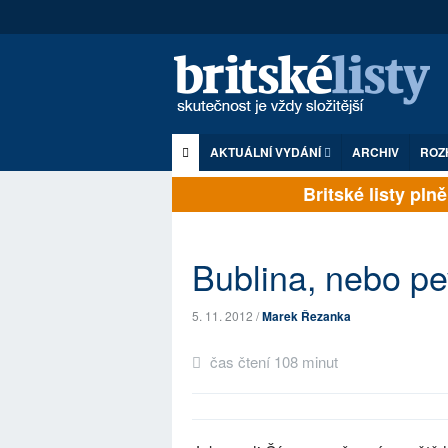
AKTUÁLNÍ VYDÁNÍ
ARCHIV
ROZ
Britské listy plně z
Bublina, nebo p
5. 11. 2012 /
Marek Řezanka
čas čtení 108 minut