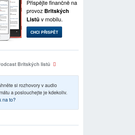
Přispějte finančně na
provoz
Britských
v mobilu.
Listů
CHCI PŘISPĚT
odcast Britských listů
áhněte si rozhovory v audio
mátu a poslouchejte je kdekoliv.
k na to?