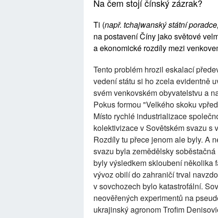
Na čem stojí čínský zázrak?
Ti (
např. tchajwanský státní poradc
na postavení Číny jako světové velm
a ekonomické rozdíly mezi venkov
Tento problém hrozil eskalací předev
vedení státu si ho zcela evidentně 
svém venkovském obyvatelstvu a na 
Pokus formou "Velkého skoku vpřed" s
Místo rychlé industrializace společ
kolektivizace v Sovětském svazu s 
Rozdíly tu přece jenom ale byly. A 
svazu byla zemědělsky soběstačná 
byly výsledkem skloubení několika f
vývoz obilí do zahraničí trval navz
v sovchozech bylo katastrofální. So
neověřených experimentů na pseud
ukrajinský agronom Trofim Denisovi