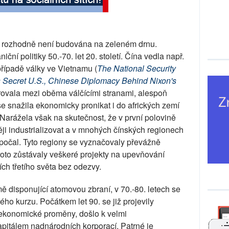
a rozhodně není budována na zeleném drnu.
ní politiky 50.-70. let 20. století. Čína vedla např.
případě války ve Vietnamu (
The National Security
Secret U.S., Chinese Diplomacy Behind Nixon's
rovala mezi oběma válčícími stranami, alespoň
se snažila ekonomicky pronikat i do afrických zemí
. Narážela však na skutečnost, že v první polovině
něji industrializovat a v mnohých čínských regionech
počal. Tyto regiony se vyznačovaly převážně
oto zůstávaly veškeré projekty na upevňování
ch třetího světa bez odezvy.
 disponující atomovou zbraní, v 70.-80. letech se
ho kurzu. Počátkem let 90. se již projevily
 ekonomické proměny, došlo k velmi
itálem nadnárodních korporací. Patrné je