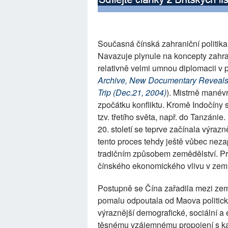
Současná čínská zahraniční politik
Navazuje plynule na koncepty zahranič
relativně velmi umnou diplomacii v 
Archive, New Documentary Reveals 
Trip (Dec.21, 2004)
). Mistrně manév
zpočátku konfliktu. Kromě Indočíny 
tzv. třetího světa, např. do Tanzánie
20. století se teprve začínala výraz
tento proces tehdy ještě vůbec neza
tradičním způsobem zemědělství. Pr
čínského ekonomického vlivu v zemí
Postupně se Čína zařadila mezi země
pomalu odpoutala od Maova politické
výraznější demografické, sociální a
těsnému vzájemnému propojení s kap