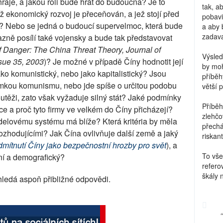
raje, a jakou roli bude hrát do budoucna? Je to
tak, a
ž ekonomický rozvoj je přeceňován, a jež stojí před
pobavi
? Nebo se jedná o budoucí supervelmoc, která bude
a aby 
zadava
azně posílí také vojensky a bude tak představovat
f Danger: The China Threat Theory, Journal of
Výsled
sue 35, 2003
)? Je možné v případě Číny hodnotit její
by moh
ko komunistický, nebo jako kapitalistický? Jsou
příběh
ámkou komunismu, nebo jde spíše o určitou podobu
větší 
outěži, zato však vyžaduje silný stát? Jaké podmínky
Příběh
e a proč tyto firmy ve velkém do Číny přicházejí?
zlehčo
delovému systému má blíže? Která kritéria by měla
přechá
zhodujícími? Jak Čína ovlivňuje další země a jaký
riskant
mítnutí Číny jako bezpečnostní hrozby pro svět
), a
To vše
ní a demografický?
refero
škály 
 hledá aspoň přibližné odpovědi.