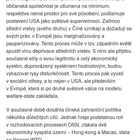
občanská společnost je utlumena na minimum,
respektive nemá prostor pro své působení, podlamuje
postavení USA jako světové supervelmoci. Zatímco
střední vrstvy (svého druhu) v Číně vznikají a dožadují se
svých práv, v Evropě jsou marginalizovány a
pauperizovány. Tento proces může v tzv. západním světě
spustit vlnu deprivace středních vrstev. S nimi ale přijdou
současné elity o svou legitimitu a celý ekonomický
systém, doprovázený systémem hodnotovým, budou
vykazovat rysy disfunkčnosti. Tento proces pak vyústí
v sociální otřesy, a to nejen v USA, ale především
v Evropě, která si po druhé světové válce na modelu
welfare-state zakládala.
V současné době dosáhla čínská zahraniční politika
několika důležitých cílů. Jednak hraje podstatnou roli
v rozhodovacích procesech OSN, získala dvě
ekonomicky vyspělá území -- Hong-kong a Macao, stala
se členem WTO.