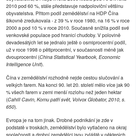
2010 pod 60 %, stále představuje nadpoloviční většinu
obyvatelstva. Přitom podíl zemědělství na HDP Čína
šikovně zredukovala - z 39 % v roce 1980, na 16 % v roce
2000 a pod 10 % v roce 2010. Současně snížila podíl své
venkovské populace pod hranicí chudoby. V polovině
devadesátých let se jednalo ještě o osmiprocentní podíl,
už v roce 1998 o pětiprocentní, v současnosti méně jak
dvouprocentní (
China Statistical Yearbook, Economic
Intelligence Unit
).
Čína v zemědělství rozhodně nejde cestou slučování a
velkých farem. Na konci 90. let 20. století mělo více jak 90
% všech farem v zemi menší rozlohu než jeden hektar
(
Cahill Cavin, Komu patří svět, Volvox Globator, 2010, s.
650
).
Evropa je na tom jinak. Drobné podnikání je zde v
podstatě v troskách, zemědělství bylo vytlačeno na okraj
společnosti a drobní zemědělci jsou zvláště v některých