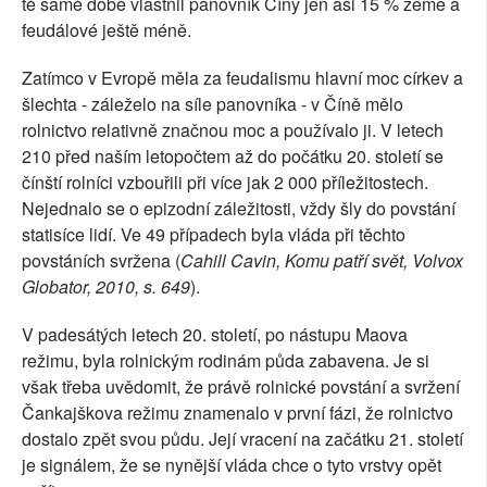
té samé době vlastnil panovník Číny jen asi 15 % země a
feudálové ještě méně.
Zatímco v Evropě měla za feudalismu hlavní moc církev a
šlechta - záleželo na síle panovníka - v Číně mělo
rolnictvo relativně značnou moc a používalo ji. V letech
210 před naším letopočtem až do počátku 20. století se
čínští rolníci vzbouřili při více jak 2 000 příležitostech.
Nejednalo se o epizodní záležitosti, vždy šly do povstání
statisíce lidí. Ve 49 případech byla vláda při těchto
povstáních svržena (
Cahill Cavin, Komu patří svět, Volvox
Globator, 2010, s. 649
).
V padesátých letech 20. století, po nástupu Maova
režimu, byla rolnickým rodinám půda zabavena. Je si
však třeba uvědomit, že právě rolnické povstání a svržení
Čankajškova režimu znamenalo v první fázi, že rolnictvo
dostalo zpět svou půdu. Její vracení na začátku 21. století
je signálem, že se nynější vláda chce o tyto vrstvy opět