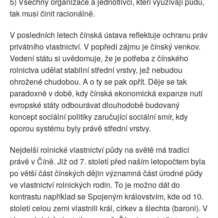
5) Všechny organizace a jednotlivci, kteří využívají půdu,
tak musí činit racionálně.
V posledních letech čínská ústava reflektuje ochranu práv
privátního vlastnictví. V popředí zájmu je čínský venkov.
Vedení státu si uvědomuje, že je potřeba z čínského
rolnictva udělat stabilní střední vrstvy, jež nebudou
ohrožené chudobou. A o ty se pak opřít. Děje se tak
paradoxně v době, kdy čínská ekonomická expanze nutí
evropské státy odbourávat dlouhodobě budovaný
koncept sociální politiky zaručující sociální smír, kdy
oporou systému byly právě střední vrstvy.
Nejdelší rolnické vlastnictví půdy na světě má tradici
právě v Číně. Již od 7. století před naším letopočtem byla
po větší část čínských dějin významná část úrodné půdy
ve vlastnictví rolnických rodin. To je možno dát do
kontrastu například se Spojeným královstvím, kde od 10.
století celou zemi vlastnili král, církev a šlechta (baroni). V