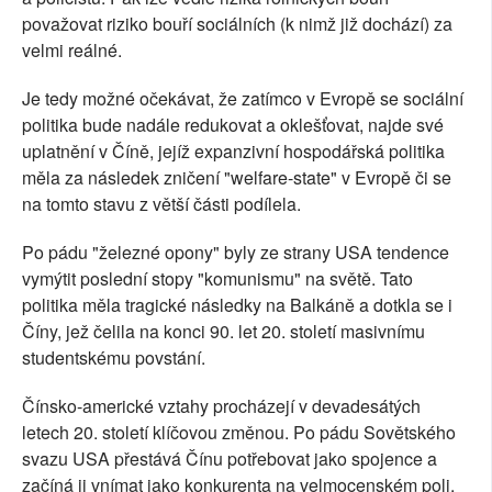
považovat riziko bouří sociálních (k nimž již dochází) za
velmi reálné.
Je tedy možné očekávat, že zatímco v Evropě se sociální
politika bude nadále redukovat a oklešťovat, najde své
uplatnění v Číně, jejíž expanzivní hospodářská politika
měla za následek zničení "welfare-state" v Evropě či se
na tomto stavu z větší části podílela.
Po pádu "železné opony" byly ze strany USA tendence
vymýtit poslední stopy "komunismu" na světě. Tato
politika měla tragické následky na Balkáně a dotkla se i
Číny, jež čelila na konci 90. let 20. století masivnímu
studentskému povstání.
Čínsko-americké vztahy procházejí v devadesátých
letech 20. století klíčovou změnou. Po pádu Sovětského
svazu USA přestává Čínu potřebovat jako spojence a
začíná ji vnímat jako konkurenta na velmocenském poli.