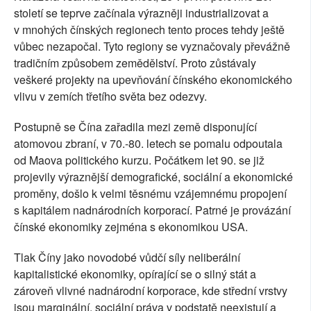
století se teprve začínala výrazněji industrializovat a
v mnohých čínských regionech tento proces tehdy ještě
vůbec nezapočal. Tyto regiony se vyznačovaly převážně
tradičním způsobem zemědělství. Proto zůstávaly
veškeré projekty na upevňování čínského ekonomického
vlivu v zemích třetího světa bez odezvy.
Postupně se Čína zařadila mezi země disponující
atomovou zbraní, v 70.-80. letech se pomalu odpoutala
od Maova politického kurzu. Počátkem let 90. se již
projevily výraznější demografické, sociální a ekonomické
proměny, došlo k velmi těsnému vzájemnému propojení
s kapitálem nadnárodních korporací. Patrné je provázání
čínské ekonomiky zejména s ekonomikou USA.
Tlak Číny jako novodobé vůdčí síly neliberální
kapitalistické ekonomiky, opírající se o silný stát a
zároveň vlivné nadnárodní korporace, kde střední vrstvy
jsou marginální, sociální práva v podstatě neexistují a