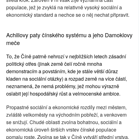
populace, jež je zvyklá na relativně vysoký sociální a
ekonomický standard a nechce se o něj nechat připravit.
Achillovy paty čínského systému a jeho Damoklovy
meče
To, že Číně patrně nehrozí v nejbližších letech zásadní
politický otřes (jinak země čelí ročně mnoha
demonstracím a povstáním, kde je stále větší důraz
kladen na sociální otázky) a rozpad země na více částí,
neznamená, že nemá problémy, jež mohou výrazně
oslabit její hospodářský růst a velmocenské ambice.
Propastné sociální a ekonomické rozdíly mezi městem,
zvláště velkoměsty na východním pobřeží, a venkovem
se snižují. Chudé oblasti zvolna bohatnou, sociální a
ekonomická úroveň širších vrstev čínské populace
pomalu roste. Zvolna se tak v Číně vytváří střední vrstva,