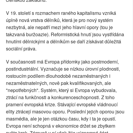
V 19. století s rozmachem raného kapitalismu vzniká
úplně nová vrstva dělníků, která je pro nový systém
nezbytná, ale nepatří mezi jeho hlavní opory (tou je
takzvaná buržoazie). Reformistická hnutí jsou vystřídána
hnutími dělnickými a dělníkům se daří získávat důležitá
sociální práva.
V současnosti má Evropa přídomky jako postmoderní,
postindustriální. Vyznačuje se nízkou úrovní plodnosti,
rostoucím podílem dlouhodobě nezaměstnaných i
nezaměstnatelných, nově pak kvalifikovaných, ale
"nepotřebných". Systém, který si Evropa vybudovala,
ztrácí na funkčnosti a konkurenceschopnosti. Z toho
pramení evropská krize. Stávající evropské vládnoucí
elity ztrácejí masovou oporu. Poslední jejich oporou jsou
masmédia, ale je jen otázkou času, kdy i ta je opustí.
Evropa není schopná v ekonomice držet se zbytkem
světa krok. Zároveň v ní však žije významná část