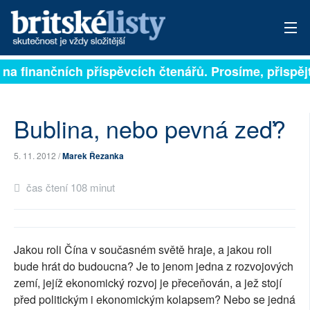
a finančních příspěvcích čtenářů. Prosíme, přispějte.
PŘIHLÁSIT
AKTUÁLNÍ VYDÁNÍ
Bublina, nebo pevná zeď?
ARCHIV
5. 11. 2012 /
Marek Řezanka
ROZHOVORY
čas čtení 108 minut
TÉMATA
NEJČTENĚJŠÍ ZA 7 DNÍ
Jakou roli Čína v současném světě hraje, a jakou roli
AUTOŘI
bude hrát do budoucna? Je to jenom jedna z rozvojových
zemí, jejíž ekonomický rozvoj je přeceňován, a jež stojí
PŘÍSPĚVKY NA PROVOZ
před politickým i ekonomickým kolapsem? Nebo se jedná