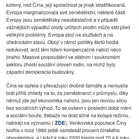
kořeny, než Čína, její společnost je jinak stratifikovaná.
Evropa marginalizovala své zemědělství, některé části
Evropy jsou zemědělsky nesoběstačné a v případě
vážnějších výpadků úrody určitých plodin může stát před
velikými problémy. Evropa stojí na službách a na
úřednickém stavu. Obojí v rámci politiky škrtů hodlá
redukovat, aniž těm lidem kompenzačně nabízí něco
jiného. Masové propouštění ve státním i soukromém
sektoru zhorší sociální úroveň rodin, na nichž byly
západní demokracie budovány.
Čína se opřela o převažující drobné farmáře a nemusila
brát příliš ohledy na to, že zaměstnanci v průmyslu, díky
němuž jde její ekonomika nahoru, jsou jen levnou silou
bez sociálních výhod. To se ovšem v poslední době mění
a sociální bouře, třebaže ne dost silné na kolaps režimu,
nabírají na významu (
ZDE
). Venkovská populace Číny
tvořila v roce 1980 ještě osmdesát procent čínského
obyvatelstva, a i když k roku 2000 klesla pod 70 a k roku