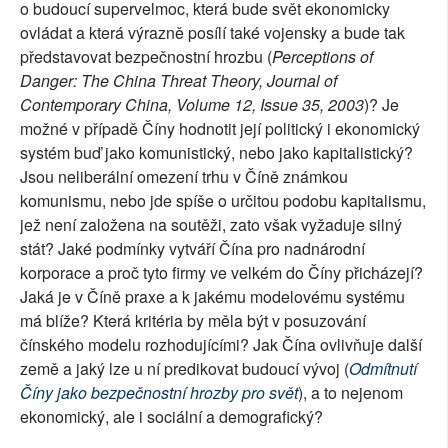
o budoucí supervelmoc, která bude svět ekonomicky
SOCIÁLNÍ SÍTĚ
ovládat a která výrazně posílí také vojensky a bude tak
představovat bezpečnostní hrozbu (
Perceptions of
RUBRIKY
Danger: The China Threat Theory, Journal of
Contemporary China, Volume 12, Issue 35, 2003
)? Je
PLNÁ VERZE STRÁNEK
možné v případě Číny hodnotit její politický i ekonomický
systém buď jako komunistický, nebo jako kapitalistický?
Jsou neliberální omezení trhu v Číně známkou
komunismu, nebo jde spíše o určitou podobu kapitalismu,
jež není založena na soutěži, zato však vyžaduje silný
stát? Jaké podmínky vytváří Čína pro nadnárodní
korporace a proč tyto firmy ve velkém do Číny přicházejí?
Jaká je v Číně praxe a k jakému modelovému systému
má blíže? Která kritéria by měla být v posuzování
čínského modelu rozhodujícími? Jak Čína ovlivňuje další
země a jaký lze u ní predikovat budoucí vývoj (
Odmítnutí
Číny jako bezpečnostní hrozby pro svět
), a to nejenom
ekonomický, ale i sociální a demografický?