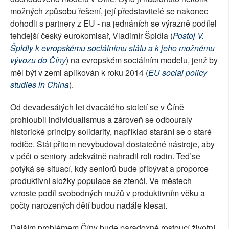
možných způsobu řešení, její představitelé se nakonec
dohodli s partnery z EU - na jednáních se výrazně podílel
tehdejší český eurokomisař, Vladimír Špidla (
Postoj V.
Špidly k evropskému sociálnímu státu a k jeho možnému
vývozu do Číny
) na evropském sociálním modelu, jenž by
měl být v zemi aplikován k roku 2014 (
EU social policy
studies in China
).
Od devadesátých let dvacátého století se v Číně
prohloubil individualismus a zároveň se odbouraly
historické principy solidarity, například starání se o staré
rodiče. Stát přitom nevybudoval dostatečné nástroje, aby
v péči o seniory adekvátně nahradil roli rodin. Teď se
potýká se situací, kdy seniorů bude přibývat a proporce
produktivní složky populace se ztenčí. Ve městech
vzroste podíl svobodných mužů v produktivním věku a
počty narozených dětí budou nadále klesat.
Dalším problémem Číny bude paradoxně rostoucí životní