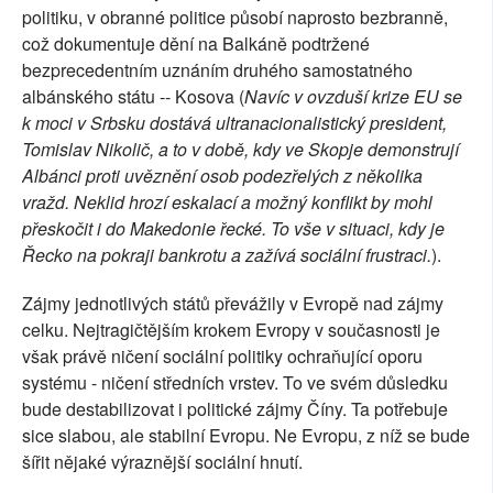
politiku, v obranné politice působí naprosto bezbranně,
což dokumentuje dění na Balkáně podtržené
bezprecedentním uznáním druhého samostatného
albánského státu -- Kosova (
Navíc v ovzduší krize EU se
k moci v Srbsku dostává ultranacionalistický president,
Tomislav Nikolič, a to v době, kdy ve Skopje demonstrují
Albánci proti uvěznění osob podezřelých z několika
vražd. Neklid hrozí eskalací a možný konflikt by mohl
přeskočit i do Makedonie řecké. To vše v situaci, kdy je
Řecko na pokraji bankrotu a zažívá sociální frustraci.
).
Zájmy jednotlivých států převážily v Evropě nad zájmy
celku. Nejtragičtějším krokem Evropy v současnosti je
však právě ničení sociální politiky ochraňující oporu
systému - ničení středních vrstev. To ve svém důsledku
bude destabilizovat i politické zájmy Číny. Ta potřebuje
sice slabou, ale stabilní Evropu. Ne Evropu, z níž se bude
šířit nějaké výraznější sociální hnutí.