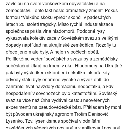
závislou na svém venkovském obyvatelstvu a na
zemědělství. Tento fakt nešlo dramaticky změnit. Pokus
formou "Velkého skoku vpřed" skončil v padesátých
letech 20. století tragicky. Místo rychlé industrializace
společnosti přišla vlna hladomorů. Podobné rysy
vykazovala kolektivizace v Sovětském svazu s velikými
dopady například na ukrajinské zemědělce. Rozdíly tu
přece jenom ale byly. A nejen v počtech obětí.
Politickému vedení sovětského svazu byla zemědělsky
soběstačná Ukrajina trnem v oku. Hladomory na Ukrajině
pak byly výsledkem skloubení několika faktorů, kdy
odvody státu byly enormně vysoké a vývoz obilí do
zahraničí trval navzdory domácímu nedostatku, a kdy
hospodaření v sovchozech bylo katastrofální. Sovětský
svaz se více než Čína vydával cestou neověřených
experimentů na pseudovědecké bázi. Příkladem by mohl
být původem ukrajinský agronom Trofim Denisovič
Lysenko. Tzv. lysenkismus spočíval v odmítání
osvědčených vědeckých postupů a v aplikování postupů,