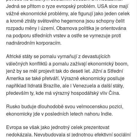
Jedná se přitom o ryze evropský problém. USA sice mají
vážné ekonomické problémy, ale figurují jako jeden celek
a kromě ztráty světového hegemona jsou schopny čelit
rozpadu měny i území. Obamova politika je orientována
na podporu středních vrstev a ostře se vymezuje proti
nadnárodním korporacím.
Africké státy se pomalu vymaňují z devastujících
válečných konfliktů a pomalu zažívají ekonomický boom,
jenž by se měl projevit tak do deseti let. Jižní a Střední
Amerika se také přetváří. Výrazně ekonomicky posiluje
například lidnatá Brazílie, ale i Venezuela a další státy,
především ty, kde má výrazný hospodářský vliv Čína.
Rusko buduje dlouhodobě svou velmocenskou pozici,
ekonomicky jde v posledních letech nahoru Indie.
Evropa se však jako jednotný celek prezentovat
nedokázala. Nevybudovala si jednotnou efektivní sociální