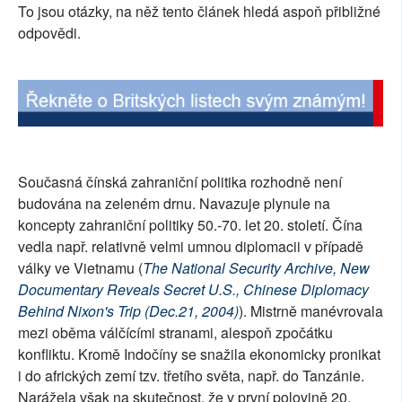
To jsou otázky, na něž tento článek hledá aspoň přibližné
odpovědi.
Současná čínská zahraniční politika rozhodně není
budována na zeleném drnu. Navazuje plynule na
koncepty zahraniční politiky 50.-70. let 20. století. Čína
vedla např. relativně velmi umnou diplomacii v případě
války ve Vietnamu (
The National Security Archive, New
Documentary Reveals Secret U.S., Chinese Diplomacy
Behind Nixon's Trip (Dec.21, 2004)
). Mistrně manévrovala
mezi oběma válčícími stranami, alespoň zpočátku
konfliktu. Kromě Indočíny se snažila ekonomicky pronikat
i do afrických zemí tzv. třetího světa, např. do Tanzánie.
Narážela však na skutečnost, že v první polovině 20.