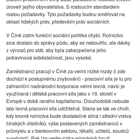
úroveň jejího obyvatelstva. S rostoucím standardem
rostou požadavky. Tyto požadavky budou směřovat na
oblast lidských práv, především práv sociálních.
V Číně zatím funkční sociální politika chybí. Rolnictvo
sice dostalo do správy půdu, aby se nebouřilo, ale dávky
z výnosů pro stát, aby byla zabezpečena jeho
potravinová soběstačnost, jsou vysoké.
Zaměstnanci pracují v Číně za velmi nízké mzdy (i zde
dochází k postupnému zvyšování) - pracovní síla je tu pro
zahraniční nadnárodní korporace velmi levná, navíc je
využívaná i dětská pracovní síla jako v 19. století v
Evropě v době raného kapitalismu. Dlouhodobě nebude
tato levná pracovní síla udržitelná. Stane se tak ve chvíli,
kdy kromě rolnictva bude dostatečně silná i střední vrstva
čínských úředníků, výše postavených zaměstnanců v
průmyslu a v bankovním sektoru, lékařů, učitelů, soudců
a policistů. Pak lze vedle rizika rolnických bouří