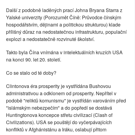
Další z podobně laděných prací Johna Bryana Starra z
Yalské univerzity (Porozumět Číně: Průvodce čínským
hospodářstvím, dějinami a politickou strukturou) klade
přílišný důraz na nedostatečnou infrastrukturu, populační
explozi a nedostatečně rozvinuté školství.
Takto byla Čína vnímána v intelektuálních kruzích USA
na konci 90. let 20. století.
Co se stalo od té doby?
Clintonova éra prosperity je vystřídána Bushovou
administrativou a odklonem od prosperity. Nepřítel v
podobě "reliktů komunismu" je vystřídán varováním před
"islámským nebezpečím" a do popředí se dostává
Huntingtonova koncepce střetu civilizací (Clash of
Civilizations). USA se pouštějí do vyčerpávajících
konfliktů v Afghánistánu a Iráku, oslabují přitom