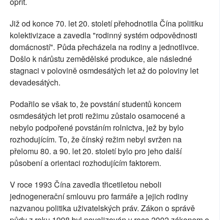
opřít.
Již od konce 70. let 20. století přehodnotila Čína politiku
kolektivizace a zavedla "rodinný systém odpovědnosti
domácností". Půda přecházela na rodiny a jednotlivce.
Došlo k nárůstu zemědělské produkce, ale následné
stagnaci v polovině osmdesátých let až do poloviny let
devadesátých.
Podařilo se však to, že povstání studentů koncem
osmdesátých let proti režimu zůstalo osamocené a
nebylo podpořené povstáním rolnictva, jež by bylo
rozhodujícím. To, že čínský režim nebyl svržen na
přelomu 80. a 90. let 20. století bylo pro jeho další
působení a orientaci rozhodujícím faktorem.
V roce 1993 Čína zavedla třicetiletou neboli
jednogenerační smlouvu pro farmáře a jejich rodiny
nazvanou politika uživatelských práv. Zákon o správě
půdy z roku 1998 byl novelizován v roce 2002 zákonem o