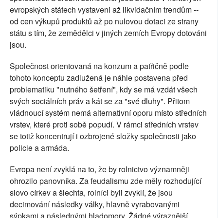
evropských státech vystaveni až likvidačním trendům --
od cen výkupů produktů až po nulovou dotaci ze strany
státu s tím, že zemědělci v jiných zemích Evropy dotováni
jsou.
Společnost orientovaná na konzum a patřičně podle
tohoto konceptu zadlužená je náhle postavena před
problematiku "nutného šetření", kdy se má vzdát všech
svých sociálních práv a kát se za "své dluhy". Přitom
vládnoucí systém nemá alternativní oporu místo středních
vrstev, které proti sobě popudí. V rámci středních vrstev
se totiž koncentrují i ozbrojené složky společnosti jako
policie a armáda.
Evropa není zvyklá na to, že by rolnictvo významněji
ohrozilo panovníka. Za feudalismu zde měly rozhodující
slovo církev a šlechta, rolníci byli zvyklí, že jsou
decimování následky války, hlavně vyrabovanými
sýpkami a následnými hladomory. Žádné výraznější