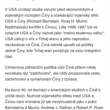
V USA vznikají studie varující před ekonomickým a
vojenským rozvojem Číny a očekávající vojenský střet
USA a Číny (Richard Bernstein, Ross H. Munro:
Nadcházející konflikt s Čínou). Léta 1995-1997 lze ve
vztazích USA a Číny nazvat jako "malou studenou válku".
USA usilují o vliv v Tchaj-wanu a jeho naprostou
nezávislost na Číně, Čína odmítá upustit od politiky
Jedné Číny, kde Tchaj-wan považuje za svou integrální
část.
Clintonova zahraniční politika vůči Číně přitom nikdy
nezískala ráz "zadržování", ale vždy prosazovala cestu
začleňování a vymaňování Číny z izolace.
Na konci 90. let dochází v amerických studiích o Číně k
určité revizi. Nutnost vojenského střetu mezi USA a
Čínou není vnímána již tak nevyhnutelně jako v práci
Bernsteina a Munra. Andrew J. Nathan a Robert R. Ross