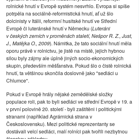
rolnické hnutí v Evropě systém nesvrhlo. Evropa si spíše
potrpěla na sociálně-reformistická hnutí, ať už šlo
dolcinisty v Itálii, reformní husitské hnutí ve Střední
Evropě či luteránské hnutí v Německu (
Luteráni
v českých zemích v proměnách staletí, Nešpor R. Z., Just,
J., Matějka O., 2009
). Námitka, že tato sociální hnutí měla
oporu právě v rolnictvu, je jistě na místě, jejich hybnou
silou byly zájmy ale úplně jiných socio-ekonomických
skupin, především měšťanstva. Pokud šlo o čistě rolnická
hnutí, ta většinou skončila doslovně jako "sedláci u
Chlumce".
Pokud v Evropě hrály nějaké zemědělské složky
populace roli, pak to byli sedláci ve střední Evropě v 19. a
v první polovině 20. století - byli zaštítěni i politickými
stranami (například Agrárnická strana v
Československu). Mezi politické reprezentanty se
dostávali velcí sedláci, malí rolníci pak tvořili nezbytnou
členskou základnu.