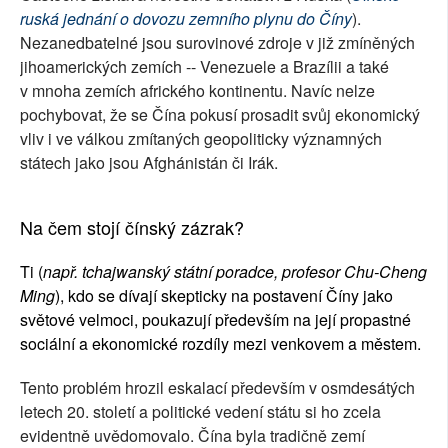
ruská jednání o dovozu zemního plynu do Číny
).
Nezanedbatelné jsou surovinové zdroje v již zmíněných
jihoamerických zemích -- Venezuele a Brazílii a také
v mnoha zemích afrického kontinentu. Navíc nelze
pochybovat, že se Čína pokusí prosadit svůj ekonomický
vliv i ve válkou zmítaných geopoliticky významných
státech jako jsou Afghánistán či Irák.
Na čem stojí čínský zázrak?
Ti (
např. tchajwanský státní poradce, profesor Chu-Cheng
Ming
), kdo se dívají skepticky na postavení Číny jako
světové velmoci, poukazují především na její propastné
sociální a ekonomické rozdíly mezi venkovem a městem.
Tento problém hrozil eskalací především v osmdesátých
letech 20. století a politické vedení státu si ho zcela
evidentně uvědomovalo. Čína byla tradičně zemí