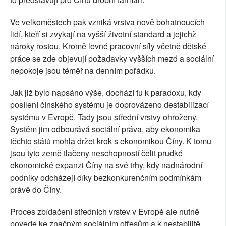
Ve velkoměstech pak vzniká vrstva nově bohatnoucích
lidí, kteří si zvykají na vyšší životní standard a jejichž
nároky rostou. Kromě levné pracovní síly včetně dětské
práce se zde objevují požadavky vyšších mezd a sociální
nepokoje jsou téměř na denním pořádku.
Jak již bylo napsáno výše, dochází tu k paradoxu, kdy
posílení čínského systému je doprovázeno destabilizací
systému v Evropě. Tady jsou střední vrstvy ohroženy.
Systém jim odbourává sociální práva, aby ekonomika
těchto států mohla držet krok s ekonomikou Číny. K tomu
jsou tyto země tlačeny neschopností čelit prudké
ekonomické expanzi Číny na své trhy, kdy nadnárodní
podniky odcházejí díky bezkonkurenčním podmínkám
právě do Číny.
Proces zbídačení středních vrstev v Evropě ale nutně
povede ke značným sociálním otřesům a k nestabilitě.