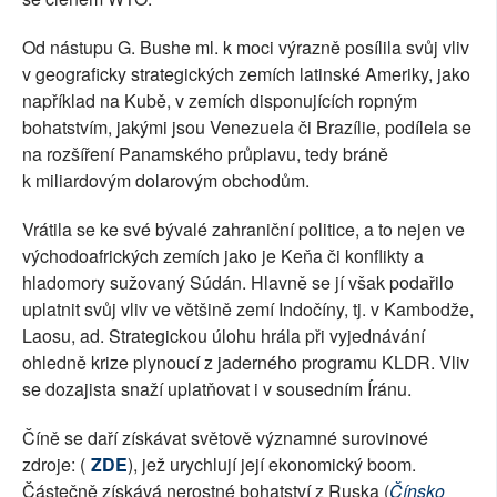
Od nástupu G. Bushe ml. k moci výrazně posílila svůj vliv
v geograficky strategických zemích latinské Ameriky, jako
například na Kubě, v zemích disponujících ropným
bohatstvím, jakými jsou Venezuela či Brazílie, podílela se
na rozšíření Panamského průplavu, tedy bráně
k miliardovým dolarovým obchodům.
Vrátila se ke své bývalé zahraniční politice, a to nejen ve
východoafrických zemích jako je Keňa či konflikty a
hladomory sužovaný Súdán. Hlavně se jí však podařilo
uplatnit svůj vliv ve většině zemí Indočíny, tj. v Kambodže,
Laosu, ad. Strategickou úlohu hrála při vyjednávání
ohledně krize plynoucí z jaderného programu KLDR. Vliv
se dozajista snaží uplatňovat i v sousedním Íránu.
Číně se daří získávat světově významné surovinové
zdroje: (
ZDE
), jež urychlují její ekonomický boom.
Částečně získává nerostné bohatství z Ruska (
Čínsko