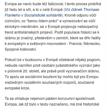
Evropa se navíc bude též fašizovat. I tento proces probíhá
již řadu let a sílí, a to v celé Evropě (
Viz článek Thomase
Frankeho v Socialistické solidaritě
). Kromě odporu vůči
cizincům, co "berou lidem práci" a vymezování se vůči
etnickým menšinám, se v Evropě projevuje nebezpečný
trend antiislámských projevů. Podíl populace hlásící se k
islámu je značný, především v zemích, které se dřív řadily
k evropským a světovým mocnostem - Francie, Německo,
Spojené království.
Pokud lze v budoucnu v Evropě očekávat nějaký pogrom,
nebude namířen proti osobám judaistického vyznání jako
v polovině 20. století, ale právě proti vyznavačům islámu.
To spolu se sociálními bouřemi by mohlo být pro Evropu
vražedným vyústěním současných rozporů, současné
evropské krize.
Ta se ohlašuje nejenom pádem konzumní společnosti.
Evropa, jak již bylo v textu naznačeno, má jiné historické