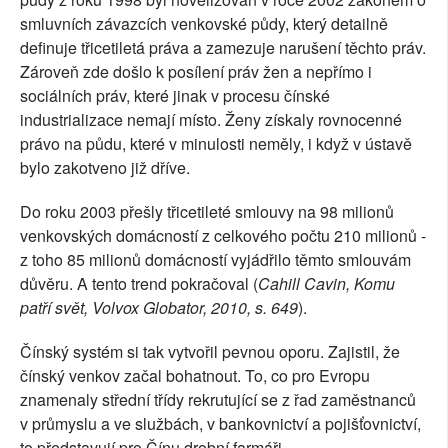
smluvních závazcích venkovské půdy, který detailně
definuje třicetiletá práva a zamezuje narušení těchto práv.
Zároveň zde došlo k posílení práv žen a nepřímo i
sociálních práv, které jinak v procesu čínské
industrializace nemají místo. Ženy získaly rovnocenné
právo na půdu, které v minulosti neměly, i když v ústavě
bylo zakotveno již dříve.
Do roku 2003 přešly třicetileté smlouvy na 98 milionů
venkovských domácností z celkového počtu 210 milionů -
z toho 85 milionů domácností vyjádřilo těmto smlouvám
důvěru. A tento trend pokračoval (
Cahill Cavin, Komu
patří svět, Volvox Globator, 2010, s. 649
).
Čínský systém si tak vytvořil pevnou oporu. Zajistil, že
čínský venkov začal bohatnout. To, co pro Evropu
znamenaly střední třídy rekrutující se z řad zaměstnanců
v průmyslu a ve službách, v bankovnictví a pojišťovnictví,
to představují pro Čínu drobní farmáři.