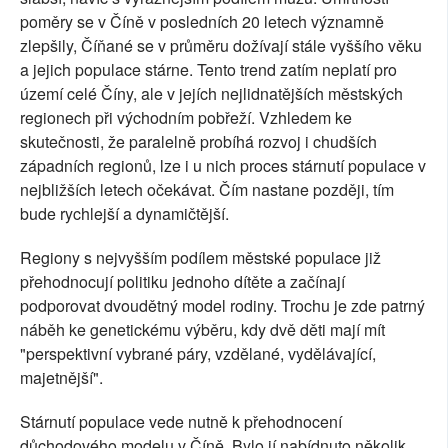
poměry se v Číně v posledních 20 letech významně
zlepšily, Číňané se v průměru dožívají stále vyššího věku
a jejich populace stárne. Tento trend zatím neplatí pro
území celé Číny, ale v jejích nejlidnatějších městských
regionech při východním pobřeží. Vzhledem ke
skutečnosti, že paralelně probíhá rozvoj i chudších
západních regionů, lze i u nich proces stárnutí populace v
nejbližších letech očekávat. Čím nastane později, tím
bude rychlejší a dynamičtější.
Regiony s nejvyšším podílem městské populace již
přehodnocují politiku jednoho dítěte a začínají
podporovat dvoudětný model rodiny. Trochu je zde patrný
náběh ke genetickému výběru, kdy dvě děti mají mít
"perspektivní vybrané páry, vzdělané, vydělávající,
majetnější".
Stárnutí populace vede nutně k přehodnocení
důchodového modelu v Číně. Bylo jí nabídnuto několik