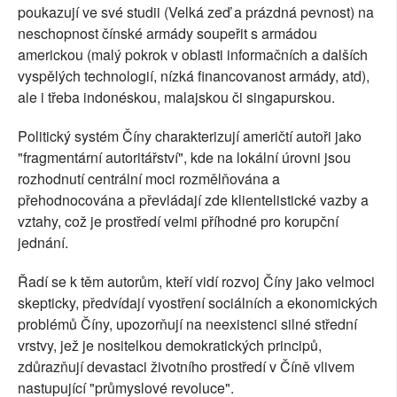
poukazují ve své studii (Velká zeď a prázdná pevnost) na
neschopnost čínské armády soupeřit s armádou
americkou (malý pokrok v oblasti informačních a dalších
vyspělých technologií, nízká financovanost armády, atd),
ale i třeba indonéskou, malajskou či singapurskou.
Politický systém Číny charakterizují američtí autoři jako
"fragmentární autoritářství", kde na lokální úrovni jsou
rozhodnutí centrální moci rozmělňována a
přehodnocována a převládají zde klientelistické vazby a
vztahy, což je prostředí velmi příhodné pro korupční
jednání.
Řadí se k těm autorům, kteří vidí rozvoj Číny jako velmoci
skepticky, předvídají vyostření sociálních a ekonomických
problémů Číny, upozorňují na neexistenci silné střední
vrstvy, jež je nositelkou demokratických principů,
zdůrazňují devastaci životního prostředí v Číně vlivem
nastupující "průmyslové revoluce".