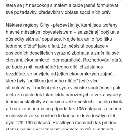
která se již nespokojí s málem a bude jasně formulovat
své požadavky, především v oblasti sociálních práv.
Některé regiony Číny - především ty, které jsou tvořeny
hlavně městským obyvatelstvem -- se začínají potýkat s
důsledky stárnutí populace. Nejde tak ani o "politiku
jednoho dítěte" jako o fakt, že městská populace v
posledních desetiletích výrazně zbohatla a změnila své
chování, ekonomické i demografické. Rozhodování párů,
že budou mít maximálně jedno dítě, či zůstanou
bezdětné, se odvíjelo od jejich ekonomických zájmů,
které byly "politikou jednoho dítěte" ještě více
stimulovány. Tradiční role syna v čínské společnosti pak
měla za následek infanticidu narozených dívek a vysoký
index maskulinity v čínských velkoměstech - na sto dívek
při narození normálně připadá tak 105 chlapců, zejména
v čínských velkoměstech to koncem devadesátých let
bylo 120-130 chlapců. Po silných ročnících tak přijdou
slabší, navíc s výraznějším podílem mužů. Úmrtností