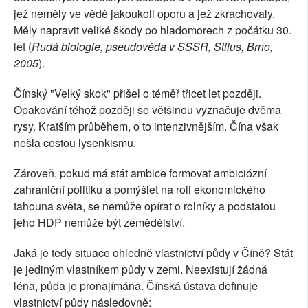
jež neměly ve vědě jakoukoli oporu a jež zkrachovaly.
Měly napravit veliké škody po hladomorech z počátku 30.
let (
Rudá biologie, pseudověda v SSSR, Stilus, Brno,
2005
).
Čínský "Velký skok" přišel o téměř třicet let později.
Opakování téhož později se většinou vyznačuje dvěma
rysy. Kratším průběhem, o to intenzivnějším. Čína však
nešla cestou lysenkismu.
Zároveň, pokud má stát ambice formovat ambiciózní
zahraniční politiku a pomýšlet na roli ekonomického
tahouna světa, se nemůže opírat o rolníky a podstatou
jeho HDP nemůže být zemědělství.
Jaká je tedy situace ohledně vlastnictví půdy v Číně? Stát
je jediným vlastníkem půdy v zemi. Neexistují žádná
léna, půda je pronajímána. Čínská ústava definuje
vlastnictví půdy následovně: