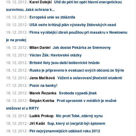
19. 12. 2012 /
Karel Dolejší
Uhlí do pěti let opět hlavní energetickou
surovinou. Jaká ochrana k...
19. 12. 2012 /
Evropská unie se zbláznila
19. 12. 2012 /
USA ostře kritizují plán výstavby židovských osad
19. 12. 2012 /
Firma vyrábějící zbraň použitou při masakru v Newtownu
je na prodej
18. 12. 2012 /
Milan Daniel
Jak dostat Pekárka ze Sněmovny
18. 12. 2012 /
Václav Žák: Havlovské otázky
18. 12. 2012 /
Britské listy jsou další bolševické hnízdo
18. 12. 2012 /
Rusko je připraveno k evakuaci svých občanů ze Sýrie
18. 12. 2012 /
Jana Maříková
Vážení a oslavovaní jihočeští studenti
17. 12. 2012 /
Pozor na banky!
18. 12. 2012 /
Marek Řezanka
Svoboda vypadá jinak
18. 12. 2012 /
Štěpán Kotrba
Proti sprostotě v médiích je možné
stěžovat si u RRTV
18. 12. 2012 /
Luděk Prokop
Nic proti Tobě, zdárný synu
18. 12. 2012 /
Jiří Kalát
Sup, který si (ne)přál být špionem
18. 12. 2012 /
Pět nejvýznamnějších událostí roku 2012