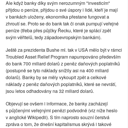
Ale když banky díky svým nerozumným "investicím"
přijdou o peníze, přijdou o své úspory i lidé, kteří je mají
v bankách uloženy, ekonomika přestane fungovat a
zhroutí se. Proto se do bank tak či onak pumpují veřejné
peníze (třeba přes půjčky Řecku, které je splácí zpět
svým věřitelů, tedy západoevropským bankám).
Ještě za prezidenta Bushe ml. tak v USA mělo být v rámci
Troubled Asset Relief Program napumpováno především
do bank 700 miliard dolarů z peněz daňových poplatníků
(postupně se tyto náklady snížily asi na 400 miliard
dolarů). Banky by se měly vykoupit zpět a celkové
náklady z peněz daňových poplatníků, které se nevrátí,
jsou letos odhadovány na 32 miliard dolarů.
Objevují se ovšem i informace, že banky zacházejí
s půjčenými veřejnými penězi podvodně (viz níže heslo
v anglické Wikipedii). S tím naprosto souzní čerstvá
zpráva o tom, že dnešní kapitalismus skrývá i takové