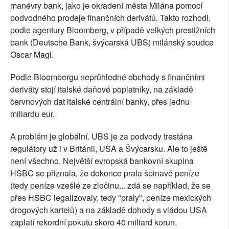
manévry bank, jako je okradení města Milána pomocí
podvodného prodeje finančních derivátů. Takto rozhodl,
podle agentury Bloomberg, v případě velkých prestižních
bank (Deutsche Bank, švýcarská UBS) milánský soudce
Oscar Magi.
Podle Bloombergu neprůhledné obchody s finančními
deriváty stojí italské daňové poplatníky, na základě
červnových dat italské centrální banky, přes jednu
miliardu eur.
A problém je globální. UBS je za podvody trestána
regulátory už i v Británii, USA a Švýcarsku. Ale to ještě
není všechno. Největší evropská bankovní skupina
HSBC se přiznala, že dokonce prala špinavé peníze
(tedy peníze vzešlé ze zločinu... zdá se například, že se
přes HSBC legalizovaly, tedy "praly", peníze mexických
drogových kartelů) a na základě dohody s vládou USA
zaplatí rekordní pokutu skoro 40 miliard korun.