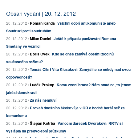
Obsah vydání | 20. 12. 2012
20. 12. 2012 /
Roman Kanda
Všichni dobří antikomunisté aneb
Soudruzi proti soudruhům
20. 12. 2012 /
Milan Daniel
Ještě k případu ponižování Romana
Smetany ve věznici
20. 12. 2012 /
Boris Cvek
Kdo se dnes zabývá oběťmi zločinů
současného režimu?
20. 12. 2012 /
Tomáš Cikrt Vítu Klusákovi: Zamýšlíte se někdy nad svou
odpovědností?
20. 12. 2012 /
Luděk Prokop
Komu zvoní hrana? Nám snad ne, to jenom
jakési demokracii
20. 12. 2012 /
Za nás nemluví!
20. 12. 2012 /
Úroveň dnešního školství je v ČR o hodně horší než za
komunismu
20. 12. 2012 /
Štěpán Kotrba
Vánoční dáreček Dvořákovi: RRTV si
vyšlápla na předvolební průzkumy