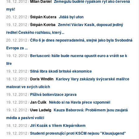
18. 12. 2012 /
Milan Daniel
Zemegulu budětě rypákom ryť ako červená
myš!
20. 12. 2012 /
Štěpán Kučera
Jidáš byl ufon
19. 12. 2012 /
Štěpán Kotrba
Zemřel Václav Kasík, doposud jediný
ředitel Českého rozhlasu, který...
20. 12. 2012 /
ČRo 6 je dnes nepostradatelná, stejně jako byla Svobodná
Evropa za ...
19. 12. 2012 /
Berlusconi: Itálie bude nucena opustit euro a vrátit se k
liře
19. 12. 2012 /
Silná libra škodí britské ekonomice
18. 12. 2012 /
Doris Windlin
Karlovy Vary zakázaly švýcarské malířce
malovat ve svých ulicích
19. 12. 2012 /
Plíživá bolševizace zprava
19. 12. 2012 /
Jan Čulík
Někdo si na Havla přece vzpomněl
19. 12. 2012 /
Uwe Ladwig
Kauza Baborová: Problémem jsou zaujatá
média a pasivní voliči
18. 12. 2012 /
Jiří Kozák s Vítem Klepárníkem
19. 12. 2012 /
Studenti protestující proti KSČM nejsou "Klausjugend"