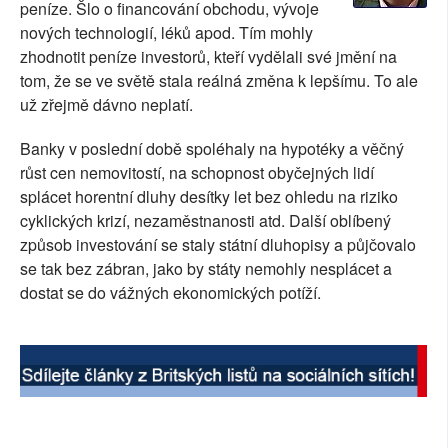
peníze. Šlo o financování obchodu, vývoje
SOCIÁLNÍ SÍTĚ
nových technologií, léků apod. Tím mohly
zhodnotit peníze investorů, kteří vydělali své jmění na
RUBRIKY
tom, že se ve světě stala reálná změna k lepšímu. To ale
už zřejmě dávno neplatí.
PLNÁ VERZE STRÁNEK
Banky v poslední době spoléhaly na hypotéky a věčný
růst cen nemovitostí, na schopnost obyčejných lidí
splácet horentní dluhy desítky let bez ohledu na riziko
cyklických krizí, nezaměstnanosti atd. Další oblíbený
způsob investování se staly státní dluhopisy a půjčovalo
se tak bez zábran, jako by státy nemohly nesplácet a
dostat se do vážných ekonomických potíží.