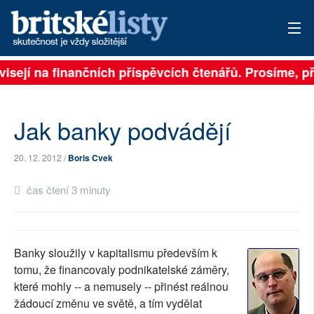
visejí na finančních příspěvcích čtenářů. Prosíme, při
PŘIHLÁSIT
AKTUÁLNÍ VYDÁNÍ
Jak banky podvádějí
ARCHIV
20. 12. 2012 /
Boris Cvek
ROZHOVORY
čas čtení 3 minuty
TÉMATA
NEJČTENĚJŠÍ ZA 7 DNÍ
Banky sloužily v kapitalismu především k
AUTOŘI
tomu, že financovaly podnikatelské záměry,
které mohly -- a nemusely -- přinést reálnou
PŘÍSPĚVKY NA PROVOZ
žádoucí změnu ve světě, a tím vydělat