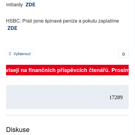
miliardy
ZDE
HSBC: Prali jsme špinavé peníze a pokutu zaplatíme
ZDE
0
Vytisknout
závisejí na finančních příspěvcích čtenářů. Prosíme, 
17289
Diskuse