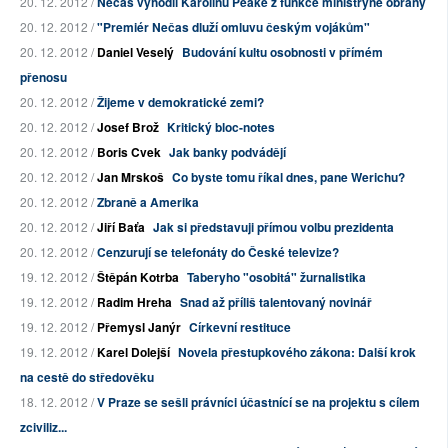
20. 12. 2012 /
Nečas vyhodil Karolinu Peake z funkce ministryně obrany
20. 12. 2012 /
"Premiér Nečas dluží omluvu českým vojákům"
20. 12. 2012 /
Daniel Veselý
Budování kultu osobnosti v přímém
přenosu
20. 12. 2012 /
Žijeme v demokratické zemi?
20. 12. 2012 /
Josef Brož
Kritický bloc-notes
20. 12. 2012 /
Boris Cvek
Jak banky podvádějí
20. 12. 2012 /
Jan Mrskoš
Co byste tomu říkal dnes, pane Werichu?
20. 12. 2012 /
Zbraně a Amerika
20. 12. 2012 /
Jiří Baťa
Jak si představuji přímou volbu prezidenta
20. 12. 2012 /
Cenzurují se telefonáty do České televize?
19. 12. 2012 /
Štěpán Kotrba
Taberyho "osobitá" žurnalistika
19. 12. 2012 /
Radim Hreha
Snad až příliš talentovaný novinář
19. 12. 2012 /
Přemysl Janýr
Církevní restituce
19. 12. 2012 /
Karel Dolejší
Novela přestupkového zákona: Další krok
na cestě do středověku
18. 12. 2012 /
V Praze se sešli právníci účastnící se na projektu s cílem
zciviliz...