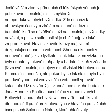
Ještě větším zlem v přírodních či lékařských vědách je
publikování neexistujících, smyšlených,
nereprodukovatelných výsledků. Zde dochází k
obrovským časovým ztrátám na straně seriózních
badatelů, kteří se důvěřivě snaží na neexistující výsledky
navázat, a při své solidnosti si je chtějí nejprve také
zreprodukovat. Navíc takovéto kauzy mají velmi
dezgustující dopad na veřejnost. Shodou okolností v
nedávné době jak ve fyzikálním tak lékařském výzkumu
byly odhaleny takovéto případy u badatelů, kteří v zásadě
již za své neexistující objevy mohli získat Nobelovu cenu.
K tomu sice nedošlo, ale pokud by se tak stalo, byla by to
pro důvěryhodnost vědy v očích veřejnosti vpravdě
katastrofa. Už uzavřený je skandál německého badatele
Jana Hendrika Schöna působícího v renomovaných
Bellových laboratořích v New Jersey. Ten publikoval
dlouhou sérii prací prezentovaných v hlavních prestižních
časopisech Science a Nature, které ohlašovaly