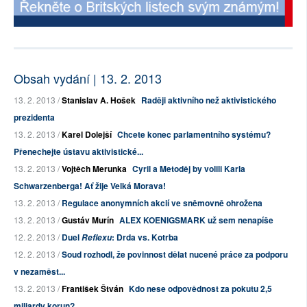
Obsah vydání | 13. 2. 2013
13. 2. 2013 /
Stanislav A. Hošek
Raději aktivního než aktivistického
prezidenta
13. 2. 2013 /
Karel Dolejší
Chcete konec parlamentního systému?
Přenechejte ústavu aktivistické...
13. 2. 2013 /
Vojtěch Merunka
Cyril a Metoděj by volili Karla
Schwarzenberga! Ať žije Velká Morava!
13. 2. 2013 /
Regulace anonymních akcií ve sněmovně ohrožena
13. 2. 2013 /
Gustáv Murín
ALEX KOENIGSMARK už sem nenapíše
12. 2. 2013 /
Duel
: Drda vs. Kotrba
Reflexu
12. 2. 2013 /
Soud rozhodl, že povinnost dělat nucené práce za podporu
v nezaměst...
13. 2. 2013 /
František Štván
Kdo nese odpovědnost za pokutu 2,5
miliardy korun?