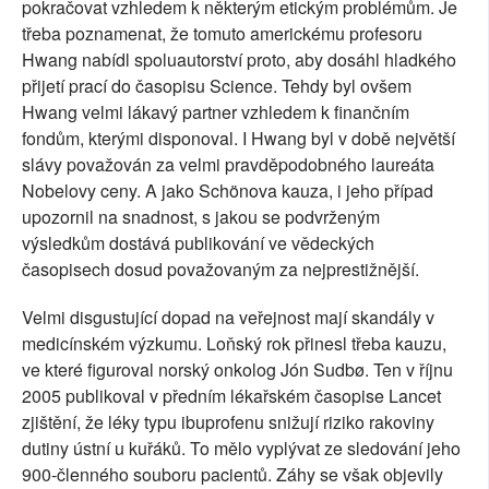
pokračovat vzhledem k některým etickým problémům. Je
třeba poznamenat, že tomuto americkému profesoru
Hwang nabídl spoluautorství proto, aby dosáhl hladkého
přijetí prací do časopisu Science. Tehdy byl ovšem
Hwang velmi lákavý partner vzhledem k finančním
fondům, kterými disponoval. I Hwang byl v době největší
slávy považován za velmi pravděpodobného laureáta
Nobelovy ceny. A jako Schönova kauza, i jeho případ
upozornil na snadnost, s jakou se podvrženým
výsledkům dostává publikování ve vědeckých
časopisech dosud považovaným za nejprestižnější.
Velmi disgustující dopad na veřejnost mají skandály v
medicínském výzkumu. Loňský rok přinesl třeba kauzu,
ve které figuroval norský onkolog Jón Sudbø. Ten v říjnu
2005 publikoval v předním lékařském časopise Lancet
zjištění, že léky typu ibuprofenu snižují riziko rakoviny
dutiny ústní u kuřáků. To mělo vyplývat ze sledování jeho
900-členného souboru pacientů. Záhy se však objevily