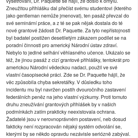
vyšetřování, Dr. Paquette se hájil, že došlo k omylu.
Zneužitou přihlášku dal přečíst svému studentovi (kterého
jako gentleman nemůže jmenovat), ten pasáž převzal do
své seminární práce, a z té se pak nějak dostala do té
nové grantové žádosti Dr. Paquette. Za tyto nepřístojnosti
byl badatel postižen desetiletým zákazem podílet se na
poradní činnosti pro americký Národní ústav zdraví.
Nebylo to jediné selhání věhlasného učence. Ukázalo se
též, že jinou pasáž z cizí grantové přihlášky, tentokrát pro
americkou Národní vědeckou nadaci, použil ve své
vlastní časopisecké práci. Zde se Dr. Paquette hájil, že
věc způsobila chyba sekretářky. V důsledku toho
incidentu mu byl navržen postih dvouročního zastavení
federálních peněz na jeho vlastní výzkumy. Proti tomuto
druhu zneužívání grantových přihlášek by v našich
podmínkách zatím prakticky neexistovala ochrana.
Žadatelé jsou v nerovnoprávném postavení, neb dosud
fakticky není rozpracován nějaký systém odvolání se,
kterými by se někdo opravdu nezávisle seriózně zabýval.