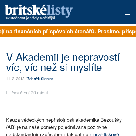
í na finančních příspěvcích čtenářů. Prosíme, přispějt
PŘIHLÁSIT
AKTUÁLNÍ VYDÁNÍ
V Akademii je nepravostí
ARCHIV
víc, víc než si myslíte
ROZHOVORY
11. 2. 2013 /
Zdeněk Slanina
TÉMATA
čas čtení 20 minut
NEJČTENĚJŠÍ ZA 7 DNÍ
AUTOŘI
Kauza vědeckých nepřístojností akademika Bezoušky
(AB) je na naše poměry pojednávána pozitivně
PŘÍSPĚVKY NA PROVOZ
nadstandardním způsobem, jak patrno
z prvé tiskové