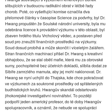
slibujících v budoucnu radikální obrat v léčbě řady
chorob. Poté, co vyšetřující komise označila dva
přelomové články v časopise Science za podvrhy, byl Dr.
Hwang propuštěn že Soulské národní university, byla mu
odebrána licence k provádění výzkumu v této oblasti, byl
zbaven hrdého titulu Vrcholový vědec, a postaven před
soud pro zneužití finančních prostředků na výzkumy.
Soud dosud probíhá a může skončit i víceletým žalářem.
Stran finančních machinací přišel Dr. Hwang s kreativní
obhajobou, že se stal obětí mafie, která mu za obrovské
sumy, pochopitelně bez účetních dokladů, slíbila dodat ze
Sibiře zamrzlého mamuta, aby jej mohl naklonovat. Dr.
Hwang se nyní uchýlil do Thajska, kde chce pokračovat
ve výzkumech za soukromé prostředky od spřátelených
budhistických kruhů. Hwangův skandál odstartovalo
jihokorejské investigativní novinářství. To později
podpořil jeden americký profesor, do té doby Hwangův
spolupracovník, a oznámil, že nebude ve spolupráci