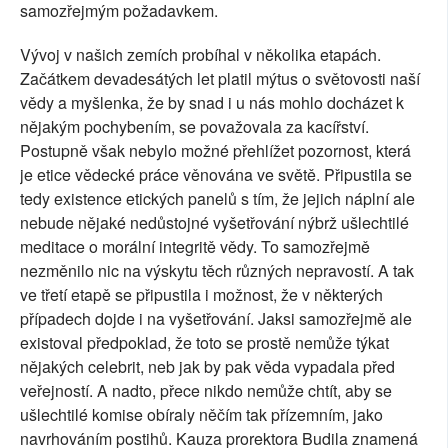
samozřejmým požadavkem.
Vývoj v našich zemích probíhal v několika etapách.
Začátkem devadesátých let platil mýtus o světovosti naší
vědy a myšlenka, že by snad i u nás mohlo docházet k
nějakým pochybením, se považovala za kacířství.
Postupně však nebylo možné přehlížet pozornost, která
je etice vědecké práce věnována ve světě. Připustila se
tedy existence etických panelů s tím, že jejich náplní ale
nebude nějaké nedůstojné vyšetřování nýbrž ušlechtilé
meditace o morální integritě vědy. To samozřejmě
nezměnilo nic na výskytu těch různých nepravostí. A tak
ve třetí etapě se připustila i možnost, že v některých
případech dojde i na vyšetřování. Jaksi samozřejmě ale
existoval předpoklad, že toto se prostě nemůže týkat
nějakých celebrit, neb jak by pak věda vypadala před
veřejností. A nadto, přece nikdo nemůže chtít, aby se
ušlechtilé komise obíraly něčím tak přízemním, jako
navrhováním postihů. Kauza prorektora Budila znamená