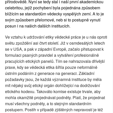
přírodovědě. Nyní se tedy stal i naší první akademickou
celebritou, jejíž pochybení byla pojednána způsobem
blížícím se standardům vědecky vyspělých zemí. A to je
svým způsobem přelomové, neb si to postupně vynutí
posun i na našich dalších institucích.
Ve vztahu k udržování etiky vědecké práce je u nás oproti
světu zpoždění asi čtvrt století. Již v osmdesátých letech
se v USA, a pak v západní Evropě, začalo přistupovat k
formulaci psaných pravidel a vytváření profesionálně
pracujících etických panelů. Tím se nahrazovala dřívější
praxe, kdy se vědecká etika šířila pouze neformálně
ústním podáním z generace na generaci. Základní
požadavky jsou, že každá významná instituce by měla
mít nějaký svůj etický orgán dohlížející na dodržování
etického kodexu. Takováto komise existuje trvale, aby
mohla okamžitě projednávat podněty. Platí, že projednat
musí všechny podněty, a to stejným standardním
postupem. Postih v případě zjištěných nepravostí je též