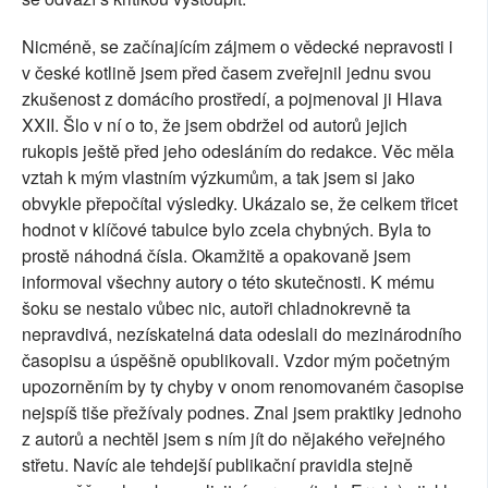
Nicméně, se začínajícím zájmem o vědecké nepravosti i
v české kotlině jsem před časem zveřejnil jednu svou
zkušenost z domácího prostředí, a pojmenoval ji Hlava
XXII. Šlo v ní o to, že jsem obdržel od autorů jejich
rukopis ještě před jeho odesláním do redakce. Věc měla
vztah k mým vlastním výzkumům, a tak jsem si jako
obvykle přepočítal výsledky. Ukázalo se, že celkem třicet
hodnot v klíčové tabulce bylo zcela chybných. Byla to
prostě náhodná čísla. Okamžitě a opakovaně jsem
informoval všechny autory o této skutečnosti. K mému
šoku se nestalo vůbec nic, autoři chladnokrevně ta
nepravdivá, nezískatelná data odeslali do mezinárodního
časopisu a úspěšně opublikovali. Vzdor mým početným
upozorněním by ty chyby v onom renomovaném časopise
nejspíš tiše přežívaly podnes. Znal jsem praktiky jednoho
z autorů a nechtěl jsem s ním jít do nějakého veřejného
střetu. Navíc ale tehdejší publikační pravidla stejně