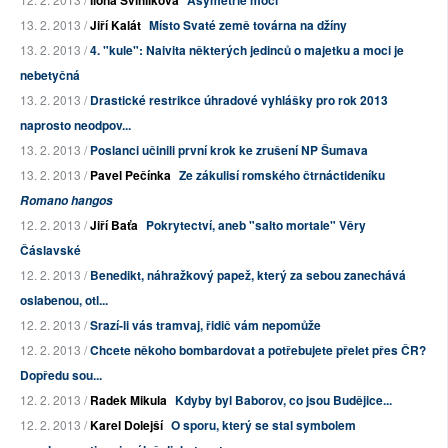
Ilona Švihlíková
Asymetrie moci
13. 2. 2013 /
Jiří Kalát
Místo Svaté země továrna na džíny
13. 2. 2013 /
4. "kule": Naivita některých jedinců o majetku a moci je
nebetyčná
13. 2. 2013 /
Drastické restrikce úhradové vyhlášky pro rok 2013
naprosto neodpov...
13. 2. 2013 /
Poslanci učinili první krok ke zrušení NP Šumava
13. 2. 2013 /
Pavel Pečínka
Ze zákulisí romského čtrnáctideníku
Romano hangos
12. 2. 2013 /
Jiří Baťa
Pokrytectví, aneb "salto mortale" Věry
Čáslavské
12. 2. 2013 /
Benedikt, náhražkový papež, který za sebou zanechává
oslabenou, otl...
12. 2. 2013 /
Srazí-li vás tramvaj, řidič vám nepomůže
12. 2. 2013 /
Chcete někoho bombardovat a potřebujete přelet přes ČR?
Dopředu sou...
12. 2. 2013 /
Radek Mikula
Kdyby byl Baborov, co jsou Budějice...
12. 2. 2013 /
Karel Dolejší
O sporu, který se stal symbolem