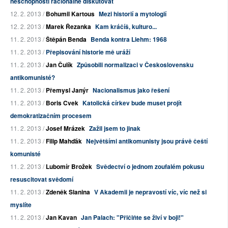
neschopnosti racionálně diskutovat
12. 2. 2013 /
Bohumil Kartous
Mezi historií a mytologií
12. 2. 2013 /
Marek Řezanka
Kam kráčíš, kulturo...
11. 2. 2013 /
Štěpán Benda
Benda kontra Liehm: 1968
11. 2. 2013 /
Přepisování historie mě uráží
11. 2. 2013 /
Jan Čulík
Způsobili normalizaci v Československu
antikomunisté?
11. 2. 2013 /
Přemysl Janýr
Nacionalismus jako řešení
11. 2. 2013 /
Boris Cvek
Katolická církev bude muset projít
demokratizačním procesem
11. 2. 2013 /
Josef Mrázek
Zažil jsem to jinak
11. 2. 2013 /
Filip Mahďák
Největšími antikomunisty jsou právě čeští
komunisté
11. 2. 2013 /
Lubomír Brožek
Svědectví o jednom zoufalém pokusu
resuscitovat svědomí
11. 2. 2013 /
Zdeněk Slanina
V Akademii je nepravostí víc, víc než si
myslíte
11. 2. 2013 /
Jan Kavan
Jan Palach: "Přičiňte se živí v boji!"