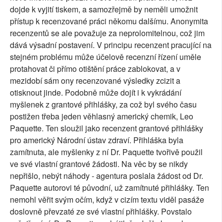
dojde k vyjití tiskem, a samozřejmě by neměli umožnit
přístup k recenzované práci někomu dalšímu. Anonymita
recenzentů se ale považuje za neprolomitelnou, což jim
dává výsadní postavení. V principu recenzent pracující na
stejném problému může účelově recenzní řízení uměle
protahovat či přímo otištění práce zablokovat, a v
mezidobí sám ony recenzované výsledky zcizit a
otisknout jinde. Podobně může dojít i k vykrádání
myšlenek z grantové přihlášky, za což byl svého času
postižen třeba jeden věhlasný americký chemik, Leo
Paquette. Ten sloužil jako recenzent grantové přihlášky
pro americký Národní ústav zdraví. Přihláška byla
zamítnuta, ale myšlenky z ní Dr. Paquette tvořivě použil
ve své vlastní grantové žádosti. Na věc by se nikdy
nepřišlo, nebýt náhody - agentura poslala žádost od Dr.
Paquette autorovi té původní, už zamítnuté přihlášky. Ten
nemohl věřit svým očím, když v cizím textu viděl pasáže
doslovně převzaté ze své vlastní přihlášky. Povstalo