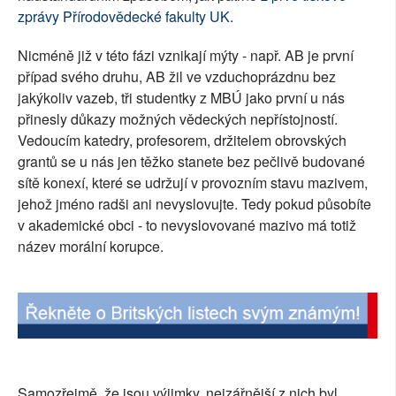
zprávy Přírodovědecké fakulty UK
.
SOCIÁLNÍ SÍTĚ
Nicméně již v této fázi vznikají mýty - např. AB je první
RUBRIKY
případ svého druhu, AB žil ve vzduchoprázdnu bez
jakýkoliv vazeb, tři studentky z MBÚ jako první u nás
PLNÁ VERZE STRÁNEK
přinesly důkazy možných vědeckých nepřístojností.
Vedoucím katedry, profesorem, držitelem obrovských
grantů se u nás jen těžko stanete bez pečlivě budované
sítě konexí, které se udržují v provozním stavu mazivem,
jehož jméno radši ani nevyslovujte. Tedy pokud působíte
v akademické obci - to nevyslovované mazivo má totiž
název morální korupce.
Samozřejmě, že jsou výjimky, nejzářnější z nich byl