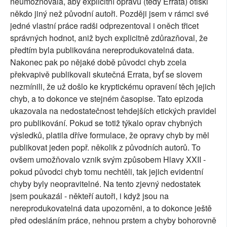
neumožňovala, aby explicitní opravu (tedy Errata) otiskl
někdo jiný než původní autoři. Později jsem v rámci své
jedné vlastní práce radši odprezentoval i oněch třicet
správných hodnot, aniž bych explicitně zdůrazňoval, že
předtím byla publikována nereprodukovatelná data.
Nakonec pak po nějaké době původci chyb zcela
překvapivě publikovali skutečná Errata, byť se slovem
nezmínili, že už došlo ke kryptickému opravení těch jejich
chyb, a to dokonce ve stejném časopise. Tato epizoda
ukazovala na nedostatečnost tehdejších etických pravidel
pro publikování. Pokud se totiž týkalo oprav chybných
výsledků, platila dříve formulace, že opravy chyb by měl
publikovat jeden popř. několik z původních autorů. To
ovšem umožňovalo vznik svým způsobem Hlavy XXII -
pokud původci chyb tomu nechtěli, tak jejich evidentní
chyby byly neopravitelné. Na tento zjevný nedostatek
jsem poukazál - někteří autoři, i když jsou na
nereprodukovatelná data upozorněni, a to dokonce ještě
před odesláním práce, nehnou prstem a chyby bohorovně