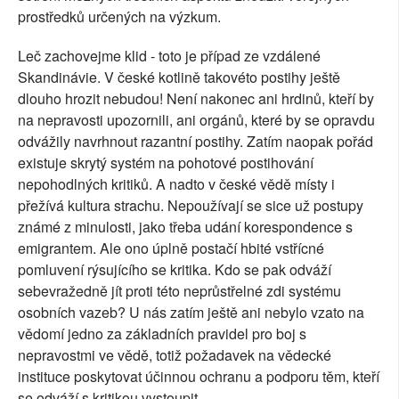
prostředků určených na výzkum.
Leč zachovejme klid - toto je případ ze vzdálené
Skandinávie. V české kotlině takovéto postihy ještě
dlouho hrozit nebudou! Není nakonec ani hrdinů, kteří by
na nepravosti upozornili, ani orgánů, které by se opravdu
odvážily navrhnout razantní postihy. Zatím naopak pořád
existuje skrytý systém na pohotové postihování
nepohodlných kritiků. A nadto v české vědě místy i
přežívá kultura strachu. Nepoužívají se sice už postupy
známé z minulosti, jako třeba udání korespondence s
emigrantem. Ale ono úplně postačí hbité vstřícné
pomluvení rýsujícího se kritika. Kdo se pak odváží
sebevražedně jít proti této neprůstřelné zdi systému
osobních vazeb? U nás zatím ještě ani nebylo vzato na
vědomí jedno za základních pravidel pro boj s
nepravostmi ve vědě, totiž požadavek na vědecké
instituce poskytovat účinnou ochranu a podporu těm, kteří
se odváží s kritikou vystoupit.