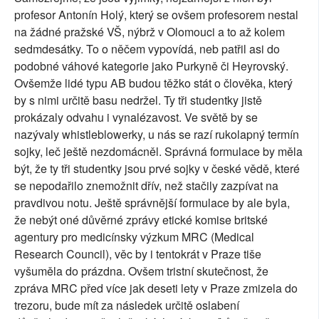
profesor Antonín Holý, který se ovšem profesorem nestal
na žádné pražské VŠ, nýbrž v Olomouci a to až kolem
sedmdesátky. To o něčem vypovídá, neb patřil asi do
podobné váhové kategorie jako Purkyně či Heyrovský.
Ovšemže lidé typu AB budou těžko stát o člověka, který
by s nimi určitě basu nedržel. Ty tři studentky jistě
prokázaly odvahu i vynalézavost. Ve světě by se
nazývaly whistleblowerky, u nás se razí rukolapný termín
sojky, leč ještě nezdomácněl. Správná formulace by měla
být, že ty tři studentky jsou prvé sojky v české vědě, které
se nepodařilo znemožnit dřív, než stačily zazpívat na
pravdivou notu. Ještě správnější formulace by ale byla,
že nebýt oné důvěrné zprávy etické komise britské
agentury pro medicínsky výzkum MRC (Medical
Research Council), věc by i tentokrát v Praze tiše
vyšuměla do prázdna. Ovšem tristní skutečnost, že
zpráva MRC před více jak deseti lety v Praze zmizela do
trezoru, bude mít za následek určitě oslabení