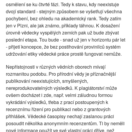
osmělení se ku čtvrté fázi. Tedy k stavu, kdy neexistuje
dvojí standard - stejným způsobem se vyšetřují všechna
pochybení, bez ohledu na akademický rank. Tedy zatím
jen v Plzni, ale jak známo, příklady táhnou. K dosažení
úrovně vědecky vyspělých zemích pak už bude zbývat
poslední etapa. Tou bude - snad už jen v horizontu pár let
- přijetí koncepce, že bez postihování provinilců systém
udržování etiky vědecké práce prostě fungovat nemůže.
Nepřístojnosti v různých vědních oborech mívají
rozmanitou podobu. Pro přírodní vědy je příznačnější
publikování neexistujících, smyšlených,
nereprodukovatelných výsledků. K plagiátorství může
ovšem docházet i zde, např. velmi záludnou formou
vykrádání výsledků, třeba z prací postoupených k
recenznímu řízení pro publikaci nebo z grantových
přihlášek. Vědecké časopisy nechají zaslanou práci
posoudit několika anonymním recenzentům. Ti by neměli
nové informace použít ve své vlastní práci dříve, než