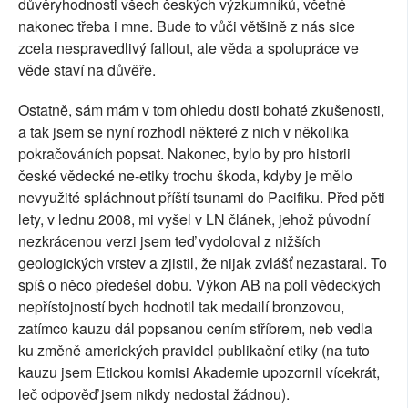
důvěryhodnosti všech českých výzkumníků, včetně
nakonec třeba i mne. Bude to vůči většině z nás sice
zcela nespravedlivý fallout, ale věda a spolupráce ve
věde staví na důvěře.
Ostatně, sám mám v tom ohledu dosti bohaté zkušenosti,
a tak jsem se nyní rozhodl některé z nich v několika
pokračováních popsat. Nakonec, bylo by pro historii
české vědecké ne-etiky trochu škoda, kdyby je mělo
nevyužité spláchnout příští tsunami do Pacifiku. Před pěti
lety, v lednu 2008, mi vyšel v LN článek, jehož původní
nezkrácenou verzi jsem teď vydoloval z nižších
geologických vrstev a zjistil, že nijak zvlášť nezastaral. To
spíš o něco předešel dobu. Výkon AB na poli vědeckých
nepřístojností bych hodnotil tak medailí bronzovou,
zatímco kauzu dál popsanou cením stříbrem, neb vedla
ku změně amerických pravidel publikační etiky (na tuto
kauzu jsem Etickou komisi Akademie upozornil vícekrát,
leč odpověď jsem nikdy nedostal žádnou).