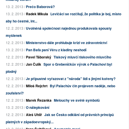
13. 2. 2013 /
Prečo Baborová?
13. 2. 2013 /
Radek Mikula
Levičáci se rozčilují, že politika je boj, místo
aby ho čestně, int...
12. 2. 2013 /
Uvolněná společnost najednou produkovala spousty
myšlenek
12. 2. 2013 /
Ministerstvo dále prohlubuje krizi ve zdravotnictví
13. 2. 2013 /
Pan Baťa paní Věru z kladiny neshodí
12. 2. 2013 /
Pavel Táborský
Tiskový mluvčí tiskového mluvčího
12. 2. 2013 /
Jan Čulík
Spor o Grebeníčkův výrok o Palachovi byl
plodný
12. 2. 2013 /
Je přípustné vyřazovat z "národa" lidi s jinými kořeny?
12. 2. 2013 /
Miloš Rejchrt
Byl Palachův čin projevem naděje, nebo
zoufalství?
12. 2. 2013 /
Marek Řezanka
Melouchy ve světě symbolů
13. 2. 2013 /
O nálepkování
12. 2. 2013 /
Aleš Uhlíř
Jak se Česko odklání od právních principů
platných v západoevropský...
12. 2. 2013 /