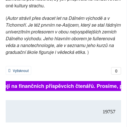
oné kultury strachu.
(
Autor strávil přes dvacet let na Dálném východě a v
Tichomoří. Je též prvním ne-Asijcem, který se stal řádným
univerzitním profesorem v obou nejvyspělejších zemích
Dálného východu. Jeho hlavním oborem je fullerenová
věda a nanotechnologie, ale v seznamu jeho kurzů na
graduační škole figuruje i vědecká etika.
)
0
Vytisknout
ejí na finančních příspěvcích čtenářů. Prosíme, přisp
19757