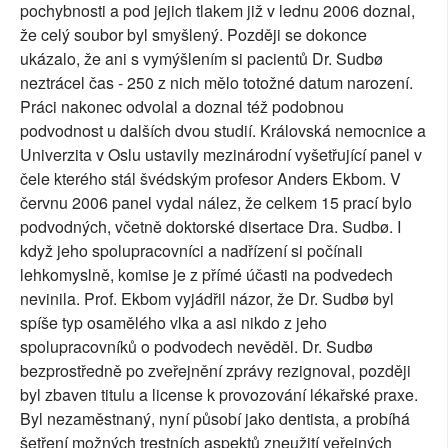
pochybnosti a pod jejich tlakem již v lednu 2006 doznal,
že celý soubor byl smyšlený. Později se dokonce
ukázalo, že ani s vymýšlením si pacientů Dr. Sudbø
neztrácel čas - 250 z nich mělo totožné datum narození.
Práci nakonec odvolal a doznal též podobnou
podvodnost u dalších dvou studií. Královská nemocnice a
Univerzita v Oslu ustavily mezinárodní vyšetřující panel v
čele kterého stál švédským profesor Anders Ekbom. V
červnu 2006 panel vydal nález, že celkem 15 prací bylo
podvodných, včetně doktorské disertace Dra. Sudbø. I
když jeho spolupracovníci a nadřízení si počínali
lehkomyslně, komise je z přímé účasti na podvedech
nevinila. Prof. Ekbom vyjádřil názor, že Dr. Sudbø byl
spíše typ osamělého vlka a asi nikdo z jeho
spolupracovníků o podvodech nevěděl. Dr. Sudbø
bezprostředně po zveřejnění zprávy rezignoval, později
byl zbaven titulu a license k provozování lékařské praxe.
Byl nezaměstnaný, nyní působí jako dentista, a probíhá
šetření možných trestních aspektů zneužití veřejných