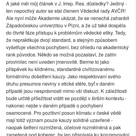
A jaké měl můj článek v J. Irrep. Res. důsledky? Jediný -
ten nepoctivý autor se stal členem Vědecké rady AVČR!
Ale nyní může Akademie ukázat, že se nenechá zahanbit
Západočeskou univerzitou v Plzni, a že už také dospěla
do čtvrté fáze přístupu k problémům vědecké etiky. Tedy,
že nepraktikuje dvojí standard, a stejným způsobem
vyšetřuje všechna pochybení, bez ohledu na akademický
rank původce. Někdo se možná pozastaví, že zatím
provinilec není uveden jmenovitě. Berme to jako
příspěvek ku klidnému, standardně civilizovanému
formálnímu došetření kauzy. Jako respektovaní svého
druhu presumce neviny v etické sféře, byť v daném
případě jsou nesprávnosti mimo vší diskuzi. K záležitosti
bude určitě příležitost vrátit se později v širším kontextu -
nakonec nejde v daném případě o pochybení
osamocené. Pro pozitivní posun klimatu v české vědě
mají totiž význam pouze kauzy solidně uzavřené -
naopak šetření rozmlžená, účelové rozmělněná a pak
zametená pod koberec, by jen přispívala ku konzervování