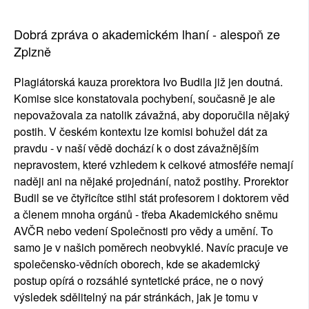
Dobrá zpráva o akademickém lhaní - alespoň ze
Zplzně
Plagiátorská kauza prorektora Ivo Budila již jen doutná.
Komise sice konstatovala pochybení, současně je ale
nepovažovala za natolik závažná, aby doporučila nějaký
postih. V českém kontextu lze komisi bohužel dát za
pravdu - v naší vědě dochází k o dost závažnějším
nepravostem, které vzhledem k celkové atmosféře nemají
naději ani na nějaké projednání, natož postihy. Prorektor
Budil se ve čtyřicítce stihl stát profesorem i doktorem věd
a členem mnoha orgánů - třeba Akademického sněmu
AVČR nebo vedení Společnosti pro vědy a umění. To
samo je v našich poměrech neobvyklé. Navíc pracuje ve
společensko-vědních oborech, kde se akademický
postup opírá o rozsáhlé syntetické práce, ne o nový
výsledek sdělitelný na pár stránkách, jak je tomu v