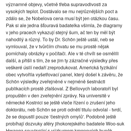
významné objevy, včetně třeba supravodivosti za
vysokých teplot. Dostávalo se mu nejrůznějších poct a
zdálo se, že Nobelova cena musí být jen otázkou času.
Pak si ale jedna šťouravá badatelka všimla, že diagramy
v jeho pracech vykazují stejný šum, ač ten by měl být
nahodilý a různý. To by Dr. Schön ještě ustál, neb se
vymlouval, že v tvůrčím chvatu se mu prostě nějak
pomíchaly obrázky v počítači. Ale v té chvíli se osmělili
další, a přišli s tím, že se jim ty zázračné výsledky přes
veškeré úsilí nedaří zreprodukovat. Americká fyzikální
obec vytvořila vyšetřovací panel, který došel k závěru, že
Schön výsledky zveřejněné v nejméně šestnácti
publikacích prostě zfalšoval. Z Bellovych laboratoří byl
propuštěn v den zveřejnění zprávy. Na universitě v
německé Kostnici se ještě vleče řízení o zrušení jeho
doktorátu, neb Schön se proti odnětí titulu odvolal - tvrdí,
že se dopustil pouze 'čestných omylů'. Podobně ještě
probíhají dozvuky aféry jihokorejského badatele Woo-suk
Hwanga související s výzkumem kmenových buněk