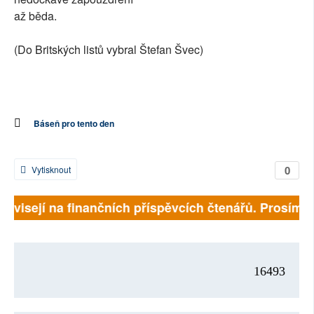
až běda.
(Do Britských listů vybral Štefan Švec)
Báseň pro tento den
0
Vytisknout
 závisejí na finančních příspěvcích čtenářů. Prosíme, 
16493