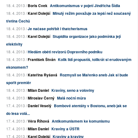
18. 4. 2013 /
Boris Cvek
Antikomunismus v pojetí Jindřicha Šídla
18. 4. 2013 /
Karel Dolejší
Minulý režim považuje za lepší než současný
třetina Čechů
18. 4. 2013 /
Je načase pohřbít i thatcherismus
18. 4. 2013 /
Karel Dolejší
Stupidita organizace jako podmínka její
efektivity
18. 4. 2013 /
Hledám oběti revizorů Dopravního podniku
18. 4. 2013 /
František Štván
Kolik lidí propustíš, tolikrát si erudovaným
ekonomem?
18. 4. 2013 /
Kateřina Ryšavá
Rozmysli se Mařenko aneb Jak si bude
spořit premiér
18. 4. 2013 /
Milan Daniel
Kravíny, seno a voloviny
18. 4. 2013 /
Miroslav Černý
Malá noční můra
17. 4. 2013 /
Daniel Veselý
Bombové atentáty v Bostonu, aneb jak se
do lesa volá...
17. 4. 2013 /
Věra Říhová
Antikomunismem ke komunismu
17. 4. 2013 /
Milan Daniel
Kravíny a ÚSTR
17. 4. 2013 /
Karel Dolejší
Kravíny a kraviny