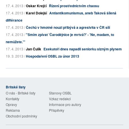
17. 4. 2013 /
Oskar Krejčí
Řízení prostřednictvím chaosu
17. 4. 2013 /
Karel Dolejší
Antiantikomunismus, aneb Taková šílená
différance
17. 4. 2013 /
Čechů v hmotné nouzi přibývá a agresivita v ČR sílí
17. 4. 2013 /
"Smím zpívat 'Čarodějnice je mrtvá?' - 'Ne, madam, to
nemůžete.'"
17. 4. 2013 /
Jan Čulík
Exekutoři dnes napadli seniorku slzným plynem
19. 3. 2013 /
Hospodaření OSBL za únor 2013
Britské listy
O nás - Britské listy
Stanovy OSBL
Kontakty
Vzkaz redakci
Opravy
Informace pro autory
Reklama
Příspěvky
Obchodní podmínky