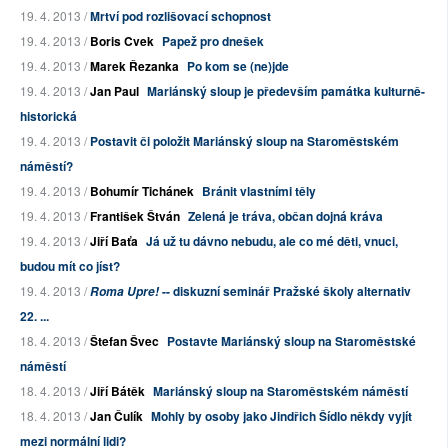
19. 4. 2013 /
Mrtví pod rozlišovací schopnost
19. 4. 2013 /
Boris Cvek
Papež pro dnešek
19. 4. 2013 /
Marek Řezanka
Po kom se (ne)jde
19. 4. 2013 /
Jan Paul
Mariánský sloup je především památka kulturně-
historická
19. 4. 2013 /
Postavit či položit Mariánský sloup na Staroměstském
náměstí?
19. 4. 2013 /
Bohumír Tichánek
Bránit vlastními těly
19. 4. 2013 /
František Štván
Zelená je tráva, občan dojná kráva
19. 4. 2013 /
Jiří Baťa
Já už tu dávno nebudu, ale co mé děti, vnuci,
budou mít co jíst?
19. 4. 2013 /
-- diskuzní seminář Pražské školy alternativ
Roma Upre!
22. ...
18. 4. 2013 /
Štefan Švec
Postavte Mariánský sloup na Staroměstské
náměstí
18. 4. 2013 /
Jiří Bátěk
Mariánský sloup na Staroměstském náměstí
18. 4. 2013 /
Jan Čulík
Mohly by osoby jako Jindřich Šídlo někdy vyjít
mezi normální lidi?