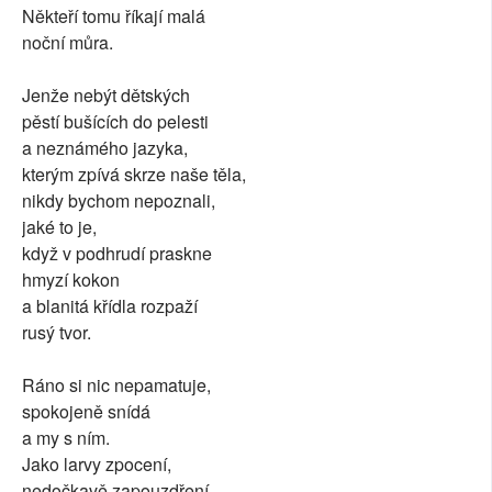
Někteří tomu říkají malá
SOCIÁLNÍ SÍTĚ
noční můra.
RUBRIKY
Jenže nebýt dětských
pěstí bušících do pelesti
PLNÁ VERZE STRÁNEK
a neznámého jazyka,
kterým zpívá skrze naše těla,
nikdy bychom nepoznali,
jaké to je,
když v podhrudí praskne
hmyzí kokon
a blanitá křídla rozpaží
rusý tvor.
Ráno si nic nepamatuje,
spokojeně snídá
a my s ním.
Jako larvy zpocení,
nedočkavě zapouzdření