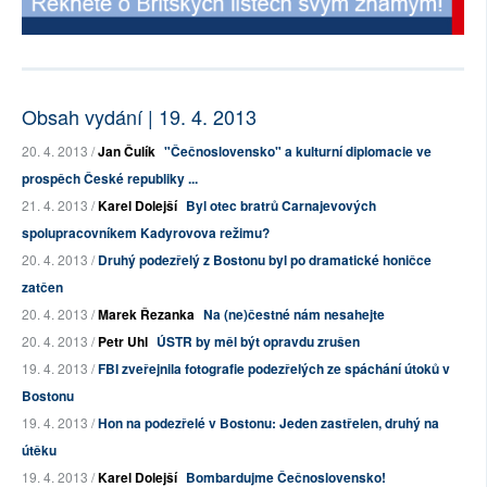
Obsah vydání | 19. 4. 2013
20. 4. 2013 /
Jan Čulík
"Čečnoslovensko" a kulturní diplomacie ve
prospěch České republiky ...
21. 4. 2013 /
Karel Dolejší
Byl otec bratrů Carnajevových
spolupracovníkem Kadyrovova režimu?
20. 4. 2013 /
Druhý podezřelý z Bostonu byl po dramatické honičce
zatčen
20. 4. 2013 /
Marek Řezanka
Na (ne)čestné nám nesahejte
20. 4. 2013 /
Petr Uhl
ÚSTR by měl být opravdu zrušen
19. 4. 2013 /
FBI zveřejnila fotografie podezřelých ze spáchání útoků v
Bostonu
19. 4. 2013 /
Hon na podezřelé v Bostonu: Jeden zastřelen, druhý na
útěku
19. 4. 2013 /
Karel Dolejší
Bombardujme Čečnoslovensko!