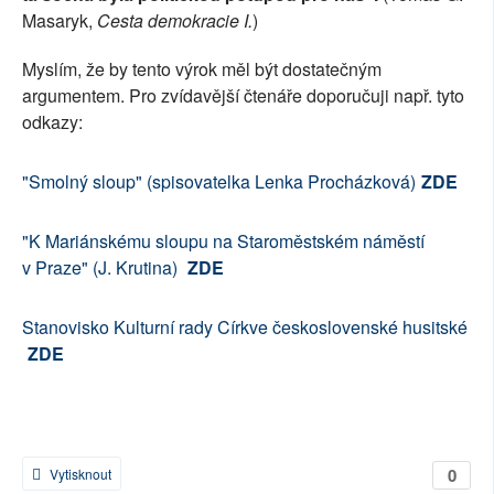
Masaryk,
Cesta demokracie I.
)
Myslím, že by tento výrok měl být dostatečným
argumentem. Pro zvídavější čtenáře doporučuji např. tyto
odkazy:
"Smolný sloup" (spisovatelka Lenka Procházková)
ZDE
"K Mariánskému sloupu na Staroměstském náměstí
v Praze" (J. Krutina)
ZDE
Stanovisko Kulturní rady Církve československé husitské
ZDE
0
Vytisknout