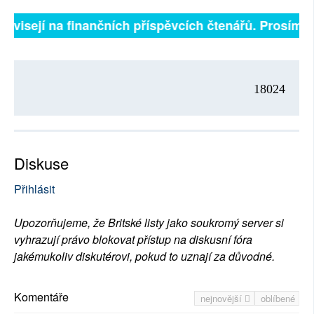
 závisejí na finančních příspěvcích čtenářů. Prosíme, 
18024
Diskuse
Přihlásit
Upozorňujeme, že Britské listy jako soukromý server si
vyhrazují právo blokovat přístup na diskusní fóra
jakémukoliv diskutérovi, pokud to uznají za důvodné.
Komentáře
nejnovější
oblíbené