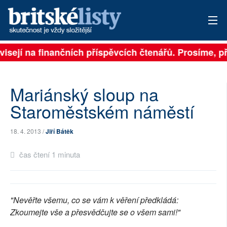
visejí na finančních příspěvcích čtenářů. Prosíme, př
PŘIHLÁSIT
AKTUÁLNÍ VYDÁNÍ
Mariánský sloup na
ARCHIV
Staroměstském náměstí
ROZHOVORY
18. 4. 2013 /
Jiří Bátěk
TÉMATA
čas čtení 1 minuta
NEJČTENĚJŠÍ ZA 7 DNÍ
AUTOŘI
"Nevěřte všemu, co se vám k věření předkládá:
Zkoumejte vše a přesvědčujte se o všem sami!"
PŘÍSPĚVKY NA PROVOZ