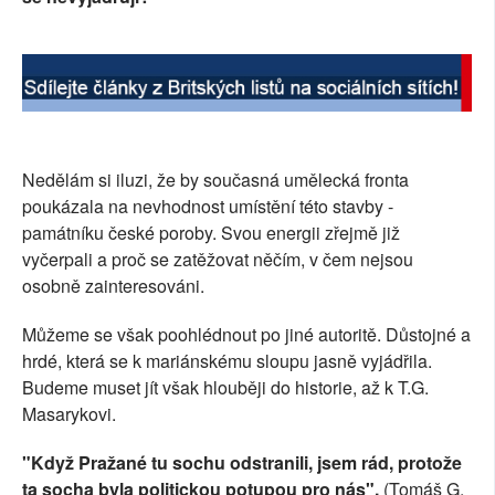
Nedělám si iluzi, že by současná umělecká fronta
poukázala na nevhodnost umístění této stavby -
památníku české poroby. Svou energii zřejmě již
vyčerpali a proč se zatěžovat něčím, v čem nejsou
osobně zainteresováni.
Můžeme se však poohlédnout po jiné autoritě. Důstojné a
hrdé, která se k mariánskému sloupu jasně vyjádřila.
Budeme muset jít však hlouběji do historie, až k T.G.
Masarykovi.
"Když Pražané tu sochu odstranili, jsem rád, protože
ta socha byla politickou potupou pro nás".
(Tomáš G.