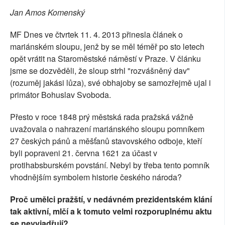
Jan Amos Komenský
SOCIÁLNÍ SÍTĚ
MF Dnes ve čtvrtek 11. 4. 2013 přinesla článek o
RUBRIKY
mariánském sloupu, jenž by se měl téměř po sto letech
opět vrátit na Staroměstské náměstí v Praze. V článku
PLNÁ VERZE STRÁNEK
jsme se dozvěděli, že sloup strhl "rozvášněný dav"
(rozuměj jakási lůza), své obhajoby se samozřejmě ujal i
primátor Bohuslav Svoboda.
Přesto v roce 1848 prý městská rada pražská vážně
uvažovala o nahrazení mariánského sloupu pomníkem
27 českých pánů a měšťanů stavovského odboje, kteří
byli popraveni 21. června 1621 za účast v
protihabsburském povstání. Nebyl by třeba tento pomník
vhodnějším symbolem historie českého národa?
Proč umělci pražští, v nedávném prezidentském klání
tak aktivní, mlčí a k tomuto velmi rozporuplnému aktu
se nevyjadřují?