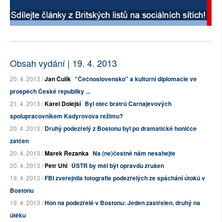
Obsah vydání | 19. 4. 2013
20. 4. 2013 /
Jan Čulík
"Čečnoslovensko" a kulturní diplomacie ve
prospěch České republiky ...
21. 4. 2013 /
Karel Dolejší
Byl otec bratrů Carnajevových
spolupracovníkem Kadyrovova režimu?
20. 4. 2013 /
Druhý podezřelý z Bostonu byl po dramatické honičce
zatčen
20. 4. 2013 /
Marek Řezanka
Na (ne)čestné nám nesahejte
20. 4. 2013 /
Petr Uhl
ÚSTR by měl být opravdu zrušen
19. 4. 2013 /
FBI zveřejnila fotografie podezřelých ze spáchání útoků v
Bostonu
19. 4. 2013 /
Hon na podezřelé v Bostonu: Jeden zastřelen, druhý na
útěku