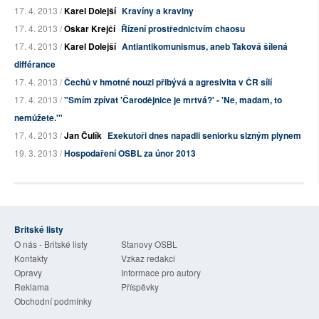
17. 4. 2013 /
Karel Dolejší
Kravíny a kraviny
17. 4. 2013 /
Oskar Krejčí
Řízení prostřednictvím chaosu
17. 4. 2013 /
Karel Dolejší
Antiantikomunismus, aneb Taková šílená
différance
17. 4. 2013 /
Čechů v hmotné nouzi přibývá a agresivita v ČR sílí
17. 4. 2013 /
"Smím zpívat 'Čarodějnice je mrtvá?' - 'Ne, madam, to
nemůžete.'"
17. 4. 2013 /
Jan Čulík
Exekutoři dnes napadli seniorku slzným plynem
19. 3. 2013 /
Hospodaření OSBL za únor 2013
Britské listy
O nás - Britské listy
Stanovy OSBL
Kontakty
Vzkaz redakci
Opravy
Informace pro autory
Reklama
Příspěvky
Obchodní podmínky