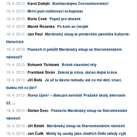
19. 4. 2013 /
Karel Dolejší
Bombardujme Čečnoslovensko!
19. 4. 2013 /
Mrtví pod rozlišovací schopnost
19. 4. 2013 /
Boris Cvek
Papež pro dnešek
19. 4. 2013 /
Marek Řezanka
Po kom se (ne)jde
19. 4. 2013 /
Jan Paul
Mariánský sloup je především památka kulturně-
historická
19. 4. 2013 /
Postavit či položit Mariánský sloup na Staroměstském
náměstí?
19. 4. 2013 /
Bohumír Tichánek
Bránit vlastními těly
19. 4. 2013 /
František Štván
Zelená je tráva, občan dojná kráva
19. 4. 2013 /
Jiří Baťa
Já už tu dávno nebudu, ale co mé děti, vnuci,
budou mít co jíst?
19. 4. 2013 /
-- diskuzní seminář Pražské školy alternativ
Roma Upre!
22. ...
18. 4. 2013 /
Štefan Švec
Postavte Mariánský sloup na Staroměstské
náměstí
18. 4. 2013 /
Jiří Bátěk
Mariánský sloup na Staroměstském náměstí
18. 4. 2013 /
Jan Čulík
Mohly by osoby jako Jindřich Šídlo někdy vyjít