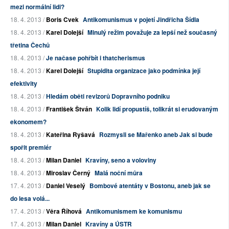
mezi normální lidi?
18. 4. 2013 /
Boris Cvek
Antikomunismus v pojetí Jindřicha Šídla
18. 4. 2013 /
Karel Dolejší
Minulý režim považuje za lepší než současný
třetina Čechů
18. 4. 2013 /
Je načase pohřbít i thatcherismus
18. 4. 2013 /
Karel Dolejší
Stupidita organizace jako podmínka její
efektivity
18. 4. 2013 /
Hledám oběti revizorů Dopravního podniku
18. 4. 2013 /
František Štván
Kolik lidí propustíš, tolikrát si erudovaným
ekonomem?
18. 4. 2013 /
Kateřina Ryšavá
Rozmysli se Mařenko aneb Jak si bude
spořit premiér
18. 4. 2013 /
Milan Daniel
Kravíny, seno a voloviny
18. 4. 2013 /
Miroslav Černý
Malá noční můra
17. 4. 2013 /
Daniel Veselý
Bombové atentáty v Bostonu, aneb jak se
do lesa volá...
17. 4. 2013 /
Věra Říhová
Antikomunismem ke komunismu
17. 4. 2013 /
Milan Daniel
Kravíny a ÚSTR