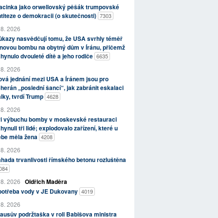
acinka jako orwellovský pěšák trumpovské
titeze o demokracii (o skutečnosti)
7303
 8. 2026
kazy nasvědčují tomu, že USA svrhly téměř
novou bombu na obytný dům v Íránu, přičemž
hynulo dvouleté dítě a jeho rodiče
6635
 8. 2026
vá jednání mezi USA a Íránem jsou pro
herán „poslední šancí“, jak zabránit eskalaci
lky, tvrdí Trump
4628
 8. 2026
ři výbuchu bomby v moskevské restauraci
hynuli tři lidé; explodovalo zařízení, které u
ebe měla žena
4208
 8. 2026
hada trvanlivosti římského betonu rozluštěna
084
 8. 2026
Oldřich Maděra
potřeba vody v JE Dukovany
4019
 8. 2026
ausův podržtaška v roli Babišova ministra