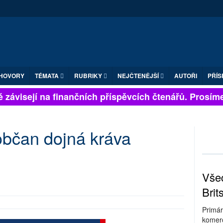
HOVORY
TÉMATA
RUBRIKY
NEJČTENĚJŠÍ
AUTOŘI
PŘÍS
 závisejí na finančních příspěvcích čtenářů. Prosíme, 
 občan dojná kráva
Všec
Brit
Primár
komerc