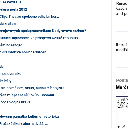
 se neztratíš!
elená perla 2012
lipa Theatre společně odhalují koř...
du zrušen
Carnajevových spolupracovníkem Kadyrovova režimu?
lturní diplomacie ve prospěch České republiky ...
nám nesahejte
po dramatické honičce zatčen
jde
noslovensko!
Polit
ími těly
Marč
ale co mé děti, vnuci, budou mít co jíst?
elých ze spáchání útoků v Bostonu
, občan dojná kráva
edevším památka kulturně-historická
ražské školy alternativ 22. ...