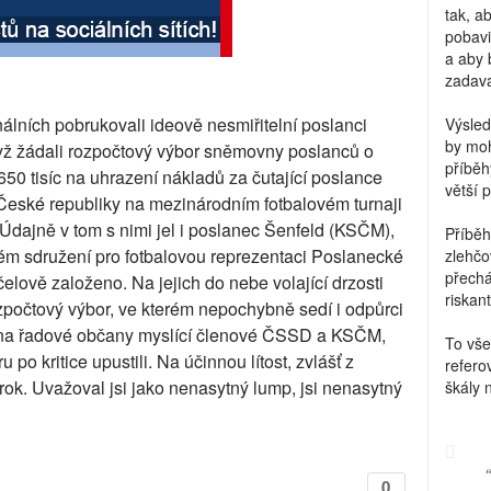
tak, a
pobavi
a aby 
zadava
inálních pobrukovali ideově nesmiřitelní poslanci
Výsled
by moh
ž žádali rozpočtový výbor sněmovny poslanců o
příběh
 650 tisíc na uhrazení nákladů za čutající poslance
větší 
ské republiky na mezinárodním fotbalovém turnaji
Údajně v tom s nimi jel i poslanec Šenfeld (KSČM),
Příběh
ském sdružení pro fotbalovou reprezentaci Poslanecké
zlehčo
přechá
čelově založeno. Na jejich do nebe volající drzosti
riskant
ozpočtový výbor, ve kterém nepochybně sedí i odpůrci
na řadové občany myslící členové ČSSD a KSČM,
To vše
 po kritice upustili. Na účinnou lítost, zvlášť z
refero
ok. Uvažoval jsi jako nenasytný lump, jsi nenasytný
škály 
0