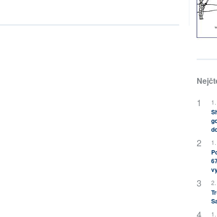
Nejčt
1.
Sh
go
do
1.
Po
67
v
2.
Tr
S
1.