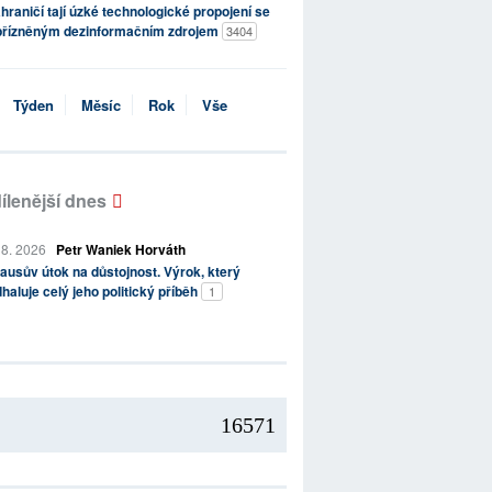
hraničí tají úzké technologické propojení se
přízněným dezinformačním zdrojem
3404
Týden
Měsíc
Rok
Vše
ílenější dnes
 8. 2026
Petr Waniek Horváth
ausův útok na důstojnost. Výrok, který
haluje celý jeho politický příběh
1
16571