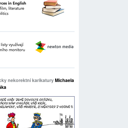
icky nekorektní karikatury
Michaela
áka