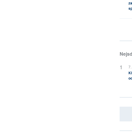
za
s
Nejsd
7.
Kl
od