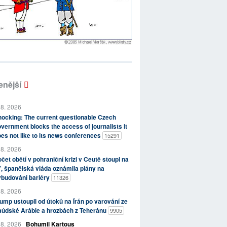
enější
 8. 2026
ocking: The current questionable Czech
vernment blocks the access of journalists it
es not like to its news conferences
15291
 8. 2026
čet obětí v pohraniční krizi v Ceutě stoupl na
, španělská vláda oznámila plány na
ybudování bariéry
11326
 8. 2026
ump ustoupil od útoků na Írán po varování ze
aúdské Arábie a hrozbách z Teheránu
9905
 8. 2026
Bohumil Kartous