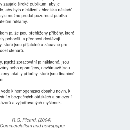
by zaujalo široké publikum, aby je
lo, aby bylo efektivní z hlediska nákladů
bylo možno prodat pozornost publika
telům reklamy.
kem je, že jsou přehlíženy příběhy, které
ly pohoršit, a přednost dostávají
y, které jsou přijatelné a zábavné pro
počet čtenářů.
y, jejichž zpracování je nákladné, jsou
vány nebo opomíjeny, nevšímavě jsou
zeny také ty příběhy, které jsou finančně
ní.
 vede k homogenizaci obsahu novin, k
vání o bezpečných otázkách a omezení
názorů a vyjadřovaných myšlenek.
R.G. Picard, (2004)
“Commercialism and newspaper