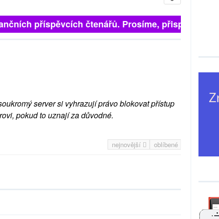
ančních příspěvcích čtenářů. Prosíme, přispějte. ➥
soukromý server si vyhrazují právo blokovat přístup
rovi, pokud to uznají za důvodné.
nejnovější
oblíbené