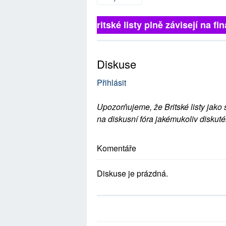
Britské listy plně závisejí na fin
Diskuse
Přihlásit
Upozorňujeme, že Britské listy jako 
na diskusní fóra jakémukoliv diskuté
Komentáře
Diskuse je prázdná.