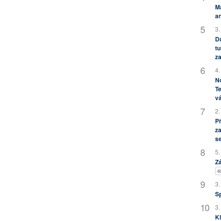
M
an
3.
Dů
tu
za
4.
No
Te
vá
2.
P
za
s
5.
Zá
4
3.
S
3.
Kl