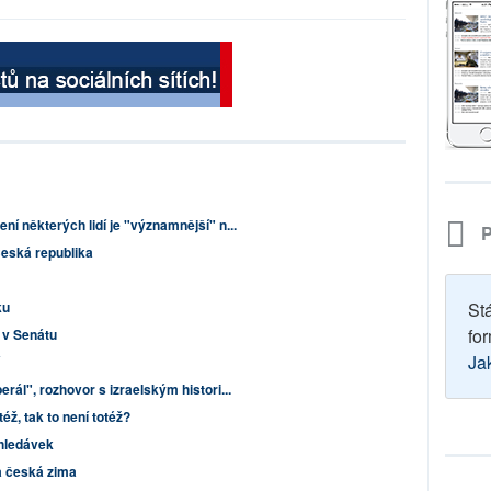
í některých lidí je "významnější" n...
P
 Česká republika
ku
St
for
 v Senátu
Ja
rál", rozhovor s izraelským histori...
též, tak to není totéž?
hledávek
a česká zima