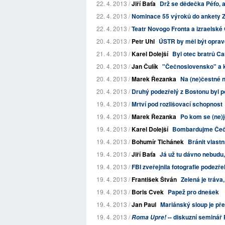
22. 4. 2013 /
Jiří Baťa
Drž se dědečka Péťo, ať
22. 4. 2013 /
Nominace 55 výroků do ankety Z
22. 4. 2013 /
Teatr Novogo Fronta a izraelské C
20. 4. 2013 /
Petr Uhl
ÚSTR by měl být oprav
21. 4. 2013 /
Karel Dolejší
Byl otec bratrů 
20. 4. 2013 /
Jan Čulík
"Čečnoslovensko" a ku
20. 4. 2013 /
Marek Řezanka
Na (ne)čestné 
20. 4. 2013 /
Druhý podezřelý z Bostonu byl 
19. 4. 2013 /
Mrtví pod rozlišovací schopnost
19. 4. 2013 /
Marek Řezanka
Po kom se (ne)
19. 4. 2013 /
Karel Dolejší
Bombardujme Čeč
19. 4. 2013 /
Bohumír Tichánek
Bránit vlastn
19. 4. 2013 /
Jiří Baťa
Já už tu dávno nebudu, 
19. 4. 2013 /
FBI zveřejnila fotografie podezř
19. 4. 2013 /
František Štván
Zelená je tráva
19. 4. 2013 /
Boris Cvek
Papež pro dnešek
19. 4. 2013 /
Jan Paul
Mariánský sloup je př
19. 4. 2013 /
-- diskuzní seminář P
Roma Upre!