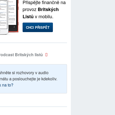
Přispějte finančně na
provoz
Britských
v mobilu.
Listů
CHCI PŘISPĚT
odcast Britských listů
áhněte si rozhovory v audio
mátu a poslouchejte je kdekoliv.
k na to?