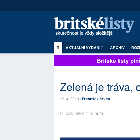
AKTUÁLNÍ VYDÁNÍ
ARCHIV
ROZ
Britské listy plně
Zelená je tráva,
19. 4. 2013 /
František Štván
čas čtení 1 minuta