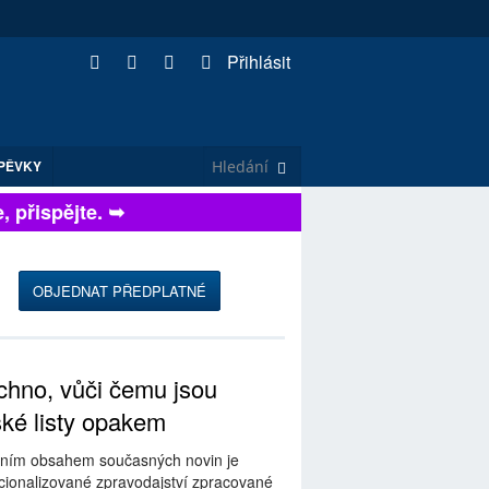
Přihlásit
PĚVKY
přispějte. ➥
OBJEDNAT PŘEDPLATNÉ
hno, vůči čemu jsou
ské listy opakem
ním obsahem současných novin je
ionalizované zpravodajství zpracované