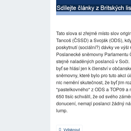
Tato slova si zřejmě místo slov orig
Tancoš (ČSSD) a Svoják (ODS), kdy
poskytnutí (sociální?) dávky ve výši
Poslanecké sněmovny Parlamentu Če
stejně naladěných poslanců v Soči. 
byť se hlásí jen k členství v občan
sněmovny, které bylo pro tuto akci ú
nic nemění skutečnost, že byť jim r
"pastelkovného" z ODS a TOP09 a 
650 tisíc schválil, že od svého záměru
donucení, nemají poslanci žádný nár
lump.
Vytisknout