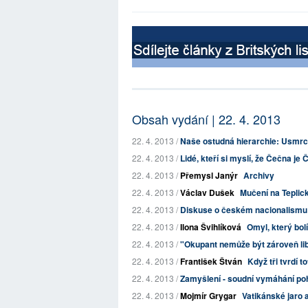
Obsah vydání | 22. 4. 2013
22. 4. 2013 /
Naše ostudná hierarchie: Usmrcen
22. 4. 2013 /
Lidé, kteří si myslí, že Čečna je
22. 4. 2013 /
Přemysl Janýr
Archivy
22. 4. 2013 /
Václav Dušek
Mučení na Teplic
22. 4. 2013 /
Diskuse o českém nacionalismu
22. 4. 2013 /
Ilona Švihlíková
Omyl, který bolí
22. 4. 2013 /
"Okupant nemůže být zároveň libe
22. 4. 2013 /
František Štván
Když tři tvrdí to
22. 4. 2013 /
Zamyšlení - soudní vymáhání po
22. 4. 2013 /
Mojmír Grygar
Vatikánské jaro 