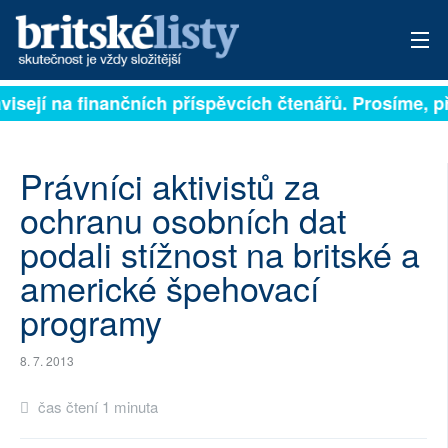
ávisejí na finančních příspěvcích čtenářů. Prosíme, př
PŘIHLÁSIT
AKTUÁLNÍ VYDÁNÍ
Právníci aktivistů za
ARCHIV
ochranu osobních dat
podali stížnost na britské a
ROZHOVORY
americké špehovací
TÉMATA
programy
NEJČTENĚJŠÍ ZA 7 DNÍ
8. 7. 2013
AUTOŘI
čas čtení 1 minuta
PŘÍSPĚVKY NA PROVOZ