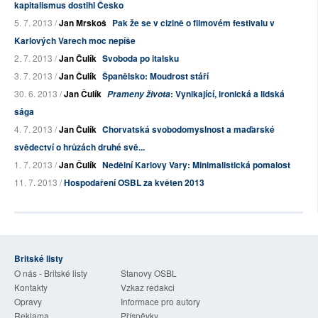
kapitalismus dostihl Česko
5. 7. 2013 /
Jan Mrskoš
Pak že se v cizině o filmovém festivalu v
Karlových Varech moc nepíše
2. 7. 2013 /
Jan Čulík
Svoboda po italsku
3. 7. 2013 /
Jan Čulík
Španělsko: Moudrost stáří
30. 6. 2013 /
Jan Čulík
: Vynikající, ironická a lidská
Prameny života
sága
4. 7. 2013 /
Jan Čulík
Chorvatská svobodomyslnost a maďarské
svědectví o hrůzách druhé svě...
1. 7. 2013 /
Jan Čulík
Nedělní Karlovy Vary: Minimalistická pomalost
11. 7. 2013 /
Hospodaření OSBL za květen 2013
Britské listy
O nás - Britské listy
Stanovy OSBL
Kontakty
Vzkaz redakci
Opravy
Informace pro autory
Reklama
Příspěvky