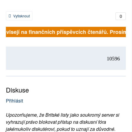
0
Vytisknout
 závisejí na finančních příspěvcích čtenářů. Prosíme, 
10596
Diskuse
Přihlásit
Upozorňujeme, že Britské listy jako soukromý server si
vyhrazují právo blokovat přístup na diskusní fóra
jakémukoliv diskutérovi, pokud to uznají za důvodné.