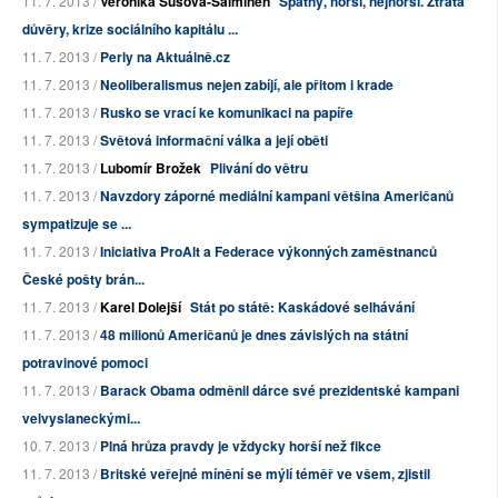
11. 7. 2013 /
Veronika Sušová-Salminen
Špatný, horší, nejhorší. Ztráta
důvěry, krize sociálního kapitálu ...
11. 7. 2013 /
Perly na Aktuálně.cz
11. 7. 2013 /
Neoliberalismus nejen zabíjí, ale přitom i krade
11. 7. 2013 /
Rusko se vrací ke komunikaci na papíře
11. 7. 2013 /
Světová informační válka a její oběti
11. 7. 2013 /
Lubomír Brožek
Plivání do větru
11. 7. 2013 /
Navzdory záporné mediální kampani většina Američanů
sympatizuje se ...
11. 7. 2013 /
Iniciativa ProAlt a Federace výkonných zaměstnanců
České pošty brán...
11. 7. 2013 /
Karel Dolejší
Stát po státě: Kaskádové selhávání
11. 7. 2013 /
48 milionů Američanů je dnes závislých na státní
potravinové pomoci
11. 7. 2013 /
Barack Obama odměnil dárce své prezidentské kampani
velvyslaneckými...
10. 7. 2013 /
Plná hrůza pravdy je vždycky horší než fikce
11. 7. 2013 /
Britské veřejné mínění se mýlí téměř ve všem, zjistil