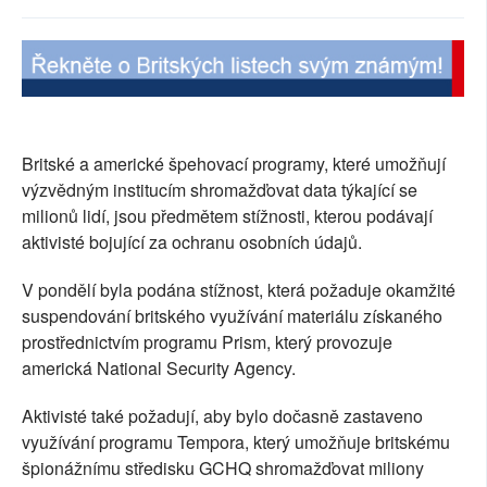
SOCIÁLNÍ SÍTĚ
RUBRIKY
PLNÁ VERZE STRÁNEK
Britské a americké špehovací programy, které umožňují
výzvědným institucím shromažďovat data týkající se
milionů lidí, jsou předmětem stížnosti, kterou podávají
aktivisté bojující za ochranu osobních údajů.
V pondělí byla podána stížnost, která požaduje okamžité
suspendování britského využívání materiálu získaného
prostřednictvím programu Prism, který provozuje
americká National Security Agency.
Aktivisté také požadují, aby bylo dočasně zastaveno
využívání programu Tempora, který umožňuje britskému
špionážnímu středisku GCHQ shromažďovat miliony