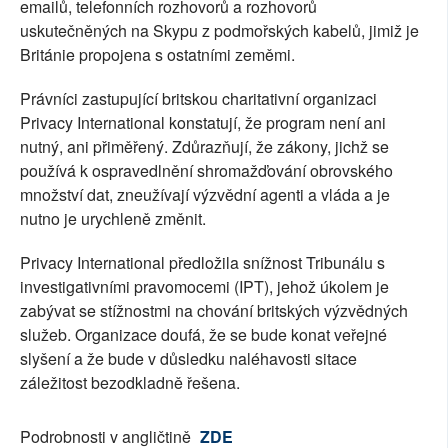
emailů, telefonních rozhovorů a rozhovorů
uskutečněných na Skypu z podmořských kabelů, jimiž je
Británie propojena s ostatními zeměmi.
Právníci zastupující britskou charitativní organizaci
Privacy International konstatují, že program není ani
nutný, ani přiměřený. Zdůrazňují, že zákony, jichž se
používá k ospravedlnění shromažďování obrovského
množství dat, zneužívají výzvědní agenti a vláda a je
nutno je urychleně změnit.
Privacy International předložila snížnost Tribunálu s
investigativními pravomocemi (IPT), jehož úkolem je
zabývat se stížnostmi na chování britských výzvědných
služeb. Organizace doufá, že se bude konat veřejné
slyšení a že bude v důsledku naléhavosti sitace
záležitost bezodkladně řešena.
Podrobnosti v angličtině
ZDE