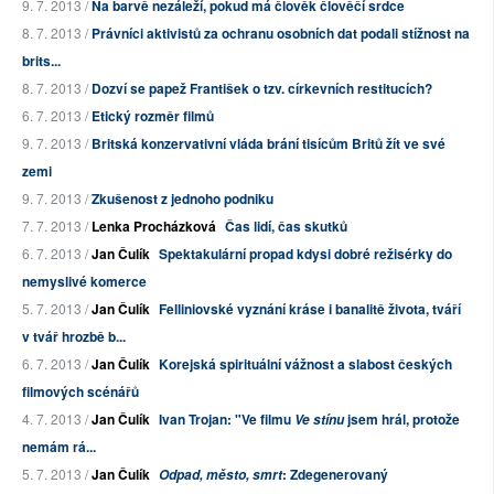
9. 7. 2013 /
Na barvě nezáleží, pokud má člověk člověčí srdce
8. 7. 2013 /
Právníci aktivistů za ochranu osobních dat podali stížnost na
brits...
8. 7. 2013 /
Dozví se papež František o tzv. církevních restitucích?
6. 7. 2013 /
Etický rozměr filmů
9. 7. 2013 /
Britská konzervativní vláda brání tisícům Britů žít ve své
zemi
9. 7. 2013 /
Zkušenost z jednoho podniku
7. 7. 2013 /
Lenka Procházková
Čas lidí, čas skutků
6. 7. 2013 /
Jan Čulík
Spektakulární propad kdysi dobré režisérky do
nemyslivé komerce
5. 7. 2013 /
Jan Čulík
Felliniovské vyznání kráse i banalitě života, tváří
v tvář hrozbě b...
6. 7. 2013 /
Jan Čulík
Korejská spirituální vážnost a slabost českých
filmových scénářů
4. 7. 2013 /
Jan Čulík
Ivan Trojan: "Ve filmu
jsem hrál, protože
Ve stínu
nemám rá...
5. 7. 2013 /
Jan Čulík
: Zdegenerovaný
Odpad, město, smrt