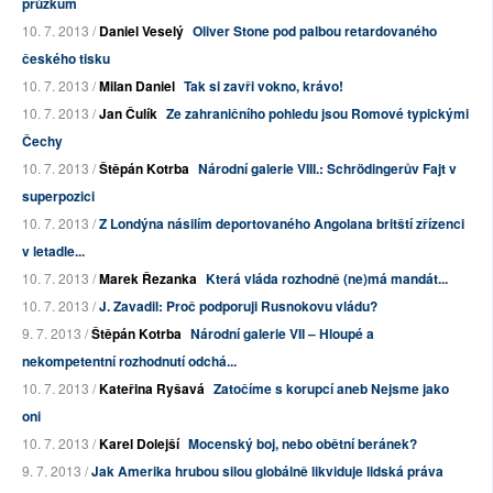
průzkum
10. 7. 2013 /
Daniel Veselý
Oliver Stone pod palbou retardovaného
českého tisku
10. 7. 2013 /
Milan Daniel
Tak si zavři vokno, krávo!
10. 7. 2013 /
Jan Čulík
Ze zahraničního pohledu jsou Romové typickými
Čechy
10. 7. 2013 /
Štěpán Kotrba
Národní galerie VIII.: Schrödingerův Fajt v
superpozici
10. 7. 2013 /
Z Londýna násilím deportovaného Angolana britští zřízenci
v letadle...
10. 7. 2013 /
Marek Řezanka
Která vláda rozhodně (ne)má mandát...
10. 7. 2013 /
J. Zavadil: Proč podporuji Rusnokovu vládu?
9. 7. 2013 /
Štěpán Kotrba
Národní galerie VII – Hloupé a
nekompetentní rozhodnutí odchá...
10. 7. 2013 /
Kateřina Ryšavá
Zatočíme s korupcí aneb Nejsme jako
oni
10. 7. 2013 /
Karel Dolejší
Mocenský boj, nebo obětní beránek?
9. 7. 2013 /
Jak Amerika hrubou silou globálně likviduje lidská práva