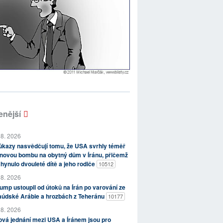
enější
 8. 2026
kazy nasvědčují tomu, že USA svrhly téměř
novou bombu na obytný dům v Íránu, přičemž
hynulo dvouleté dítě a jeho rodiče
10512
 8. 2026
ump ustoupil od útoků na Írán po varování ze
aúdské Arábie a hrozbách z Teheránu
10177
 8. 2026
vá jednání mezi USA a Íránem jsou pro