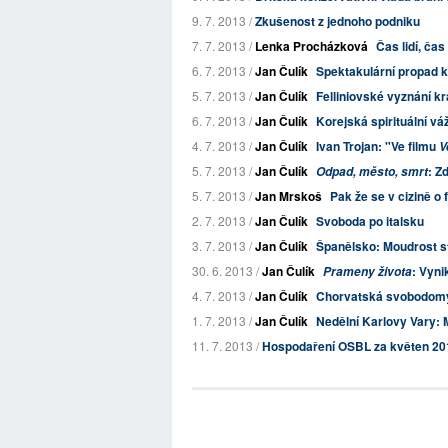
9. 7. 2013 /
Zkušenost z jednoho podniku
7. 7. 2013 /
Lenka Procházková
Čas lidí, ča
6. 7. 2013 /
Jan Čulík
Spektakulární propad 
5. 7. 2013 /
Jan Čulík
Felliniovské vyznání krá
6. 7. 2013 /
Jan Čulík
Korejská spirituální v
4. 7. 2013 /
Jan Čulík
Ivan Trojan: "Ve filmu
V
5. 7. 2013 /
Jan Čulík
: Z
Odpad, město, smrt
5. 7. 2013 /
Jan Mrskoš
Pak že se v cizině o
2. 7. 2013 /
Jan Čulík
Svoboda po italsku
3. 7. 2013 /
Jan Čulík
Španělsko: Moudrost st
30. 6. 2013 /
Jan Čulík
: Vyni
Prameny života
4. 7. 2013 /
Jan Čulík
Chorvatská svobodomys
1. 7. 2013 /
Jan Čulík
Nedělní Karlovy Vary: 
11. 7. 2013 /
Hospodaření OSBL za květen 20