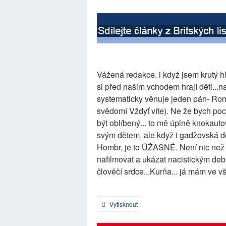
Vážená redakce. i když jsem krutý h
si před našim vchodem hrají děti...n
systematicky věnuje jeden pán- Rom.
svědomí Vždyť víte). Ne že bych po
být oblíbený... to mě úplně knokauto
svým dětem, ale když i gadžovská děck
Hombr, je to ÚŽASNÉ. Není nic než ra
nafilmovat a ukázat nacistickým deb
člověčí srdce...Kurňa... já mám ve 
Vytisknout