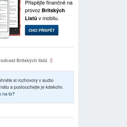
Přispějte finančně na
provoz
Britských
v mobilu.
Listů
CHCI PŘISPĚT
odcast Britských listů
áhněte si rozhovory v audio
mátu a poslouchejte je kdekoliv.
k na to?