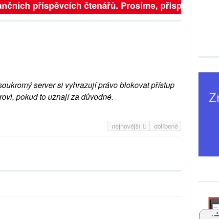
nčních příspěvcích čtenářů. Prosíme, přispějte. ➥
soukromý server si vyhrazují právo blokovat přístup
rovi, pokud to uznají za důvodné.
nejnovější
oblíbené