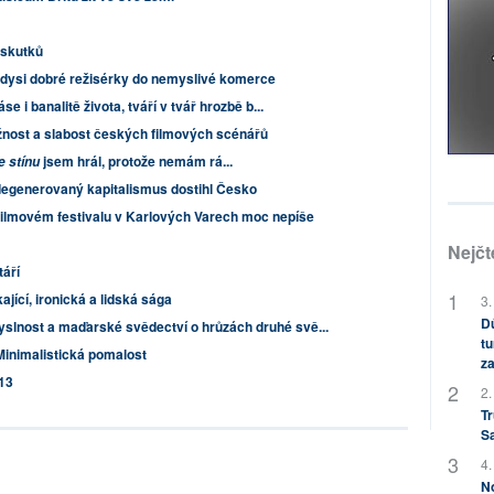
s skutků
kdysi dobré režisérky do nemyslivé komerce
se i banalitě života, tváří v tvář hrozbě b...
ážnost a slabost českých filmových scénářů
jsem hrál, protože nemám rá...
e stínu
degenerovaný kapitalismus dostihl Česko
 filmovém festivalu v Karlových Varech moc nepíše
Nejčt
áří
kající, ironická a lidská sága
3.
Dů
lnost a maďarské svědectví o hrůzách druhé svě...
tu
Minimalistická pomalost
za
13
2.
Tr
S
4.
No