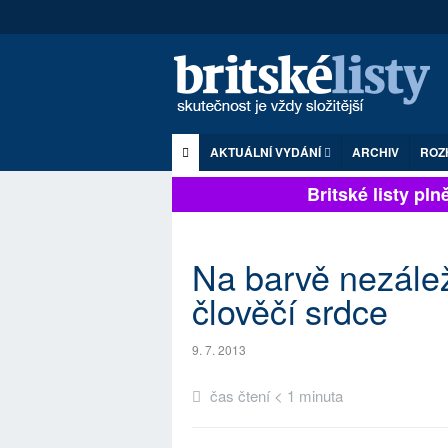
AKTUÁLNÍ VYDÁNÍ
ARCHIV
ROZ
Britské listy plně 
Na barvě nezále
člověčí srdce
9. 7. 2013
čas čtení < 1 minuta