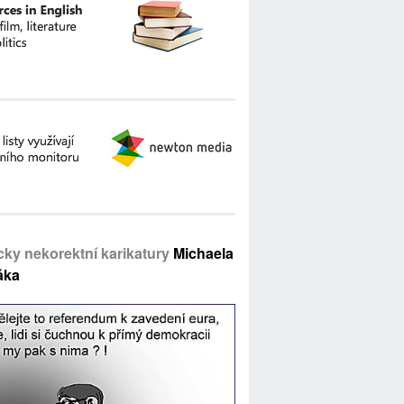
icky nekorektní karikatury
Michaela
áka