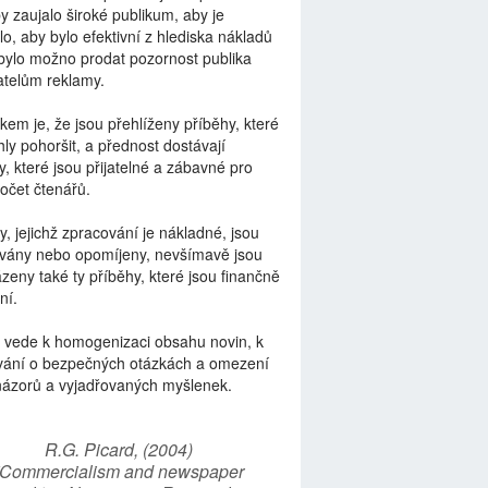
by zaujalo široké publikum, aby je
lo, aby bylo efektivní z hlediska nákladů
bylo možno prodat pozornost publika
telům reklamy.
kem je, že jsou přehlíženy příběhy, které
ly pohoršit, a přednost dostávají
y, které jsou přijatelné a zábavné pro
počet čtenářů.
y, jejichž zpracování je nákladné, jsou
vány nebo opomíjeny, nevšímavě jsou
zeny také ty příběhy, které jsou finančně
ní.
 vede k homogenizaci obsahu novin, k
vání o bezpečných otázkách a omezení
názorů a vyjadřovaných myšlenek.
R.G. Picard, (2004)
“Commercialism and newspaper