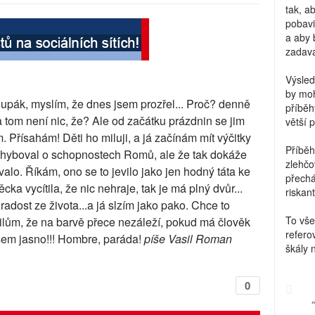
tak, a
pobavi
a aby 
zadava
Výsled
by moh
lupák, myslím, že dnes jsem prozřel... Proč? denně
příběh
a tom není nic, že? Ale od začátku prázdnin se jim
větší 
 Přísahám! Děti ho miluji, a já začínám mít výčitky
Příběh
chyboval o schopnostech Romů, ale že tak dokáže
zlehčo
valo. Říkám, ono se to jevilo jako jen hodný táta ke
přechá
a vycítila, že nic nehraje, tak je má plný dvůr...
riskant
dost ze života...a já slzím jako pako. Chce to
To vše
ilům, že na barvě přece nezáleží, pokud má člověk
refero
všem jasno!!! Hombre, paráda!
píše Vasil Roman
škály 
0