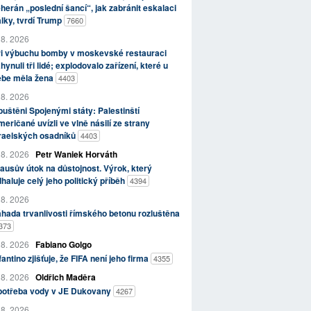
herán „poslední šancí“, jak zabránit eskalaci
lky, tvrdí Trump
7660
 8. 2026
ři výbuchu bomby v moskevské restauraci
hynuli tři lidé; explodovalo zařízení, které u
ebe měla žena
4403
 8. 2026
uštěni Spojenými státy: Palestinští
eričané uvízli ve vlně násilí ze strany
zraelských osadníků
4403
 8. 2026
Petr Waniek Horváth
ausův útok na důstojnost. Výrok, který
haluje celý jeho politický příběh
4394
 8. 2026
hada trvanlivosti římského betonu rozluštěna
373
 8. 2026
Fabiano Golgo
fantino zjišťuje, že FIFA není jeho firma
4355
 8. 2026
Oldřich Maděra
potřeba vody v JE Dukovany
4267
 8. 2026