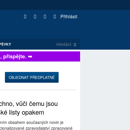
Přihlásit
PĚVKY
řispějte. ➥
OBJEDNAT PŘEDPLATNÉ
hno, vůči čemu jsou
ské listy opakem
ním obsahem současných novin je
ionalizované zpravodajství zpracované