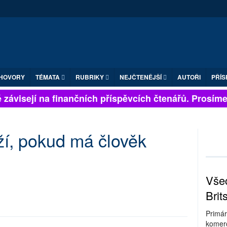
HOVORY
TÉMATA
RUBRIKY
NEJČTENĚJŠÍ
AUTOŘI
PŘÍS
závisejí na finančních příspěvcích čtenářů. Prosíme, p
ží, pokud má člověk
Všec
Brit
Primár
komerc