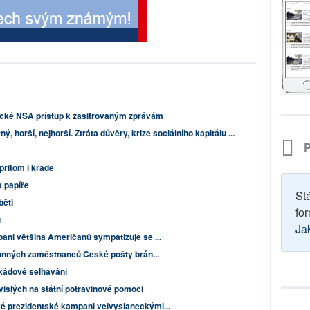
ické NSA přístup k zašifrovaným zprávám
ný, horší, nejhorší. Ztráta důvěry, krize sociálního kapitálu ...
P
 přitom i krade
 papíře
St
běti
for
u
Ja
ni většina Američanů sympatizuje se ...
konných zaměstnanců České pošty brán...
skádové selhávání
vislých na státní potravinové pomoci
 prezidentské kampani velvyslaneckými...