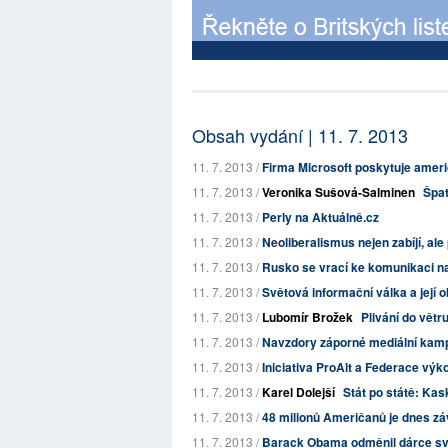
Obsah vydání | 11. 7. 2013
11. 7. 2013 /
Firma Microsoft poskytuje amer
11. 7. 2013 /
Veronika Sušová-Salminen
Špat
11. 7. 2013 /
Perly na Aktuálně.cz
11. 7. 2013 /
Neoliberalismus nejen zabíjí, ale
11. 7. 2013 /
Rusko se vrací ke komunikaci na
11. 7. 2013 /
Světová informační válka a její o
11. 7. 2013 /
Lubomír Brožek
Plivání do větr
11. 7. 2013 /
Navzdory záporné mediální kampa
11. 7. 2013 /
Iniciativa ProAlt a Federace vý
11. 7. 2013 /
Karel Dolejší
Stát po státě: Ka
11. 7. 2013 /
48 milionů Američanů je dnes zá
11. 7. 2013 /
Barack Obama odměnil dárce své