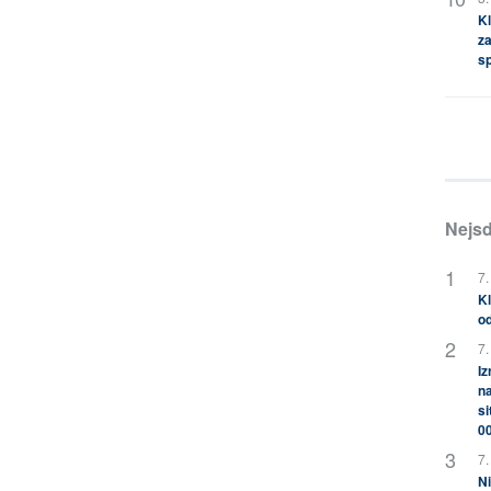
Kl
za
s
Nejsd
7.
Kl
od
7.
Iz
na
si
0
7.
Ni