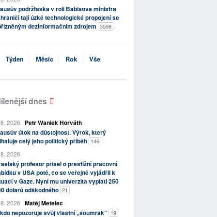
ausův podržtaška v roli Babišova ministra
hraničí tají úzké technologické propojení se
přízněným dezinformačním zdrojem
3596
Týden
Měsíc
Rok
Vše
ílenější dnes
 8. 2026
Petr Waniek Horváth
ausův útok na důstojnost. Výrok, který
haluje celý jeho politický příběh
146
 8. 2026
raelský profesor přišel o prestižní pracovní
bídku v USA poté, co se veřejně vyjádřil k
tuaci v Gaze. Nyní mu univerzita vyplatí 250
00 dolarů odškodného
21
 8. 2026
Matěj Metelec
kdo nepozoruje svůj vlastní „soumrak“
19