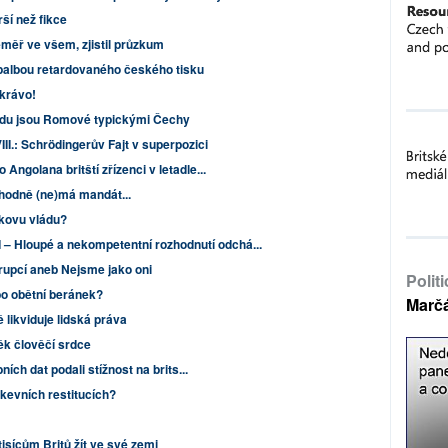
ší než fikce
éměř ve všem, zjistil průzkum
 palbou retardovaného českého tisku
 krávo!
edu jsou Romové typickými Čechy
III.: Schrödingerův Fajt v superpozici
ngolana britští zřízenci v letadle...
zhodně (ne)má mandát...
okovu vládu?
I – Hloupé a nekompetentní rozhodnutí odchá...
rupcí aneb Nejsme jako oni
Polit
o obětní beránek?
Marč
 likviduje lidská práva
ěk člověčí srdce
ích dat podali stížnost na brits...
rkevních restitucích?
tisícům Britů žít ve své zemi