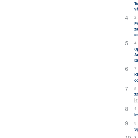
Te
vá
2.
P
za
s
4.
Op
Am
i
7.
Kl
od
5.
Zá
4
4.
In
3.
S
3.