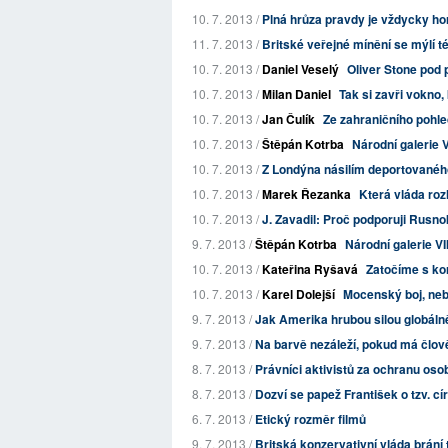
10. 7. 2013 /
Plná hrůza pravdy je vždycky hor
11. 7. 2013 /
Britské veřejné mínění se mýlí t
10. 7. 2013 /
Daniel Veselý
Oliver Stone pod
10. 7. 2013 /
Milan Daniel
Tak si zavři vokno,
10. 7. 2013 /
Jan Čulík
Ze zahraničního pohl
10. 7. 2013 /
Štěpán Kotrba
Národní galerie V
10. 7. 2013 /
Z Londýna násilím deportovaného A
10. 7. 2013 /
Marek Řezanka
Která vláda ro
10. 7. 2013 /
J. Zavadil: Proč podporuji Rusn
9. 7. 2013 /
Štěpán Kotrba
Národní galerie VI
10. 7. 2013 /
Kateřina Ryšavá
Zatočíme s ko
10. 7. 2013 /
Karel Dolejší
Mocenský boj, neb
9. 7. 2013 /
Jak Amerika hrubou silou globálně
9. 7. 2013 /
Na barvě nezáleží, pokud má člov
8. 7. 2013 /
Právníci aktivistů za ochranu osobn
8. 7. 2013 /
Dozví se papež František o tzv. cí
6. 7. 2013 /
Etický rozměr filmů
9. 7. 2013 /
Britská konzervativní vláda brání 