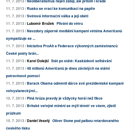
11. 7. 2013 /
Neoliberalismus nejen zabíjí, ale přitom i krade
11. 7. 2013 /
Rusko se vrací ke komunikaci na papíře
11. 7. 2013 /
Světová informační válka a její oběti
11. 7. 2013 /
Lubomír Brožek
Plivání do větru
11. 7. 2013 /
Navzdory záporné mediální kampani většina Američanů
sympatizuje se ...
11. 7. 2013 /
Iniciativa ProAlt a Federace výkonných zaměstnanců
České pošty brán...
11. 7. 2013 /
Karel Dolejší
Stát po státě: Kaskádové selhávání
11. 7. 2013 /
48 milionů Američanů je dnes závislých na státní
potravinové pomoci
11. 7. 2013 /
Barack Obama odměnil dárce své prezidentské kampani
velvyslaneckými...
10. 7. 2013 /
Plná hrůza pravdy je vždycky horší než fikce
11. 7. 2013 /
Britské veřejné mínění se mýlí téměř ve všem, zjistil
průzkum
10. 7. 2013 /
Daniel Veselý
Oliver Stone pod palbou retardovaného
českého tisku