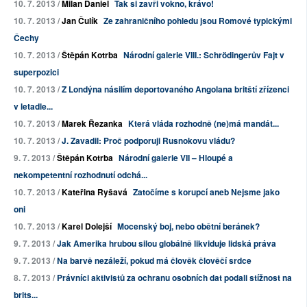
10. 7. 2013 /
Milan Daniel
Tak si zavři vokno, krávo!
10. 7. 2013 /
Jan Čulík
Ze zahraničního pohledu jsou Romové typickými
Čechy
10. 7. 2013 /
Štěpán Kotrba
Národní galerie VIII.: Schrödingerův Fajt v
superpozici
10. 7. 2013 /
Z Londýna násilím deportovaného Angolana britští zřízenci
v letadle...
10. 7. 2013 /
Marek Řezanka
Která vláda rozhodně (ne)má mandát...
10. 7. 2013 /
J. Zavadil: Proč podporuji Rusnokovu vládu?
9. 7. 2013 /
Štěpán Kotrba
Národní galerie VII – Hloupé a
nekompetentní rozhodnutí odchá...
10. 7. 2013 /
Kateřina Ryšavá
Zatočíme s korupcí aneb Nejsme jako
oni
10. 7. 2013 /
Karel Dolejší
Mocenský boj, nebo obětní beránek?
9. 7. 2013 /
Jak Amerika hrubou silou globálně likviduje lidská práva
9. 7. 2013 /
Na barvě nezáleží, pokud má člověk člověčí srdce
8. 7. 2013 /
Právníci aktivistů za ochranu osobních dat podali stížnost na
brits...