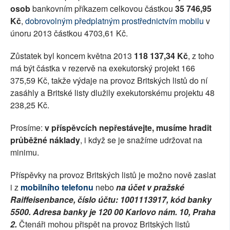
osob
bankovním příkazem celkovou částkou
35 746,95
SOCIÁLNÍ SÍTĚ
Kč
,
dobrovolným předplatným prostřednictvím mobilu
v
únoru 2013 částkou 4703,61 Kč.
RUBRIKY
Zůstatek byl koncem května 2013
118 137,34 Kč
, z toho
PLNÁ VERZE STRÁNEK
má být částka v rezervě na exekutorský projekt 166
375,59 Kč, takže výdaje na provoz Britských listů do ní
zasáhly a Britské listy dlužily exekutorskému projektu 48
238,25 Kč.
Prosíme:
v příspěvcích nepřestávejte, musíme hradit
průběžné náklady
, i když se je snažíme udržovat na
minimu.
Příspěvky na provoz Britských listů je možno nově zaslat
i z
mobilního telefonu
nebo
na účet v pražské
Raiffeisenbance, číslo účtu: 1001113917, kód banky
5500. Adresa banky je 120 00 Karlovo nám. 10, Praha
2.
Čtenáři mohou přispět na provoz Britských listů