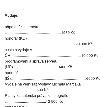
Výdaje:
připojení k internetu:
...........................................................1989 Kč
honorář (KD)
..........................................................................29 000 Kč
cesta a výdaje v
ČR..........................................................................10 000 Kč
programování a správa serveru
(MP).............................................. 9400 Kč
honorář
(IŠ)...............................................................................6000 Kč
Výdaje na vernisáž výstavy Michala Marčáka
...............................2500 Kč
Platby za autorská práva za fotografie
...........................................12 500 Kč
honorář (DŠ)