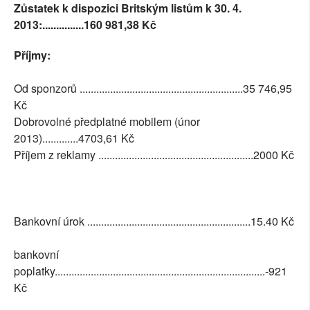
Zůstatek k dispozici Britským listům k 30. 4.
2013:...............160 981,38 Kč
Příjmy:
Od sponzorů ...........................................................35 746,95
Kč
Dobrovolné předplatné mobilem (únor
2013).............4703,61 Kč
Příjem z reklamy ........................................................2000 Kč
Bankovní úrok ...........................................................15.40 Kč
bankovní
poplatky............................................................................-921
Kč