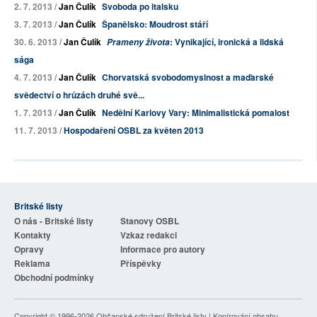
2. 7. 2013 /
Jan Čulík
Svoboda po italsku
3. 7. 2013 /
Jan Čulík
Španělsko: Moudrost stáří
30. 6. 2013 /
Jan Čulík
: Vynikající, ironická a lidská
Prameny života
sága
4. 7. 2013 /
Jan Čulík
Chorvatská svobodomyslnost a maďarské
svědectví o hrůzách druhé svě...
1. 7. 2013 /
Jan Čulík
Nedělní Karlovy Vary: Minimalistická pomalost
11. 7. 2013 /
Hospodaření OSBL za květen 2013
Britské listy
O nás - Britské listy
Stanovy OSBL
Kontakty
Vzkaz redakci
Opravy
Informace pro autory
Reklama
Příspěvky
Obchodní podmínky
Copyright © 1996-2026
Občanské sdružení Britské listy
| Kopírování obsahu