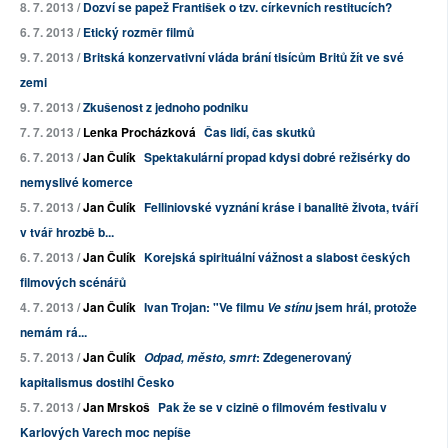
8. 7. 2013 /
Dozví se papež František o tzv. církevních restitucích?
6. 7. 2013 /
Etický rozměr filmů
9. 7. 2013 /
Britská konzervativní vláda brání tisícům Britů žít ve své
zemi
9. 7. 2013 /
Zkušenost z jednoho podniku
7. 7. 2013 /
Lenka Procházková
Čas lidí, čas skutků
6. 7. 2013 /
Jan Čulík
Spektakulární propad kdysi dobré režisérky do
nemyslivé komerce
5. 7. 2013 /
Jan Čulík
Felliniovské vyznání kráse i banalitě života, tváří
v tvář hrozbě b...
6. 7. 2013 /
Jan Čulík
Korejská spirituální vážnost a slabost českých
filmových scénářů
4. 7. 2013 /
Jan Čulík
Ivan Trojan: "Ve filmu
jsem hrál, protože
Ve stínu
nemám rá...
5. 7. 2013 /
Jan Čulík
: Zdegenerovaný
Odpad, město, smrt
kapitalismus dostihl Česko
5. 7. 2013 /
Jan Mrskoš
Pak že se v cizině o filmovém festivalu v
Karlových Varech moc nepíše