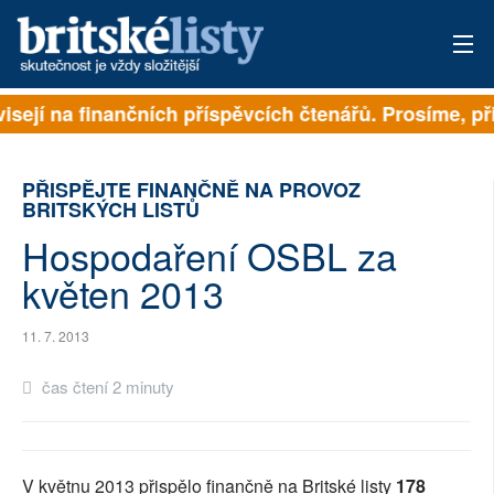
visejí na finančních příspěvcích čtenářů. Prosíme, při
PŘIHLÁSIT
AKTUÁLNÍ VYDÁNÍ
PŘISPĚJTE FINANČNĚ NA PROVOZ
BRITSKÝCH LISTŮ
ARCHIV
Hospodaření OSBL za
ROZHOVORY
květen 2013
TÉMATA
11. 7. 2013
NEJČTENĚJŠÍ ZA 7 DNÍ
čas čtení 2 minuty
AUTOŘI
PŘÍSPĚVKY NA PROVOZ
V květnu 2013 přispělo finančně na Britské listy
178