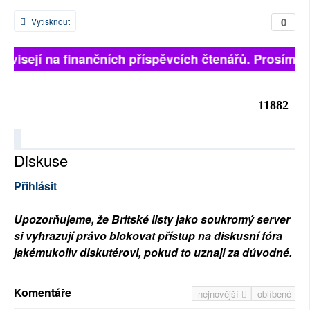
0
Vytisknout
závisejí na finančních příspěvcích čtenářů. Prosíme, p
11882
Diskuse
Přihlásit
Upozorňujeme, že Britské listy jako soukromý server
si vyhrazují právo blokovat přístup na diskusní fóra
jakémukoliv diskutérovi, pokud to uznají za důvodné.
Komentáře
nejnovější
oblíbené